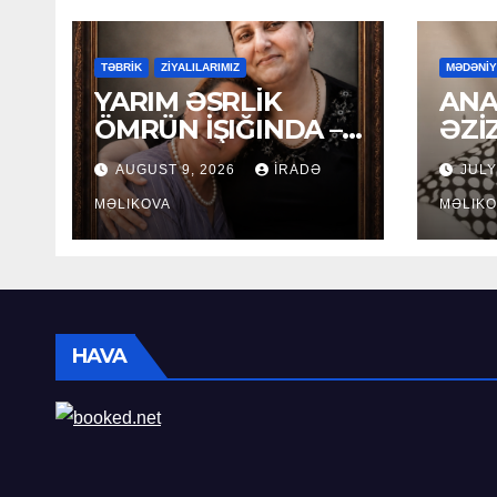
TƏBRİK
ZİYALILARIMIZ
MƏDƏNİ
YARIM ƏSRLİK
ANA
ÖMRÜN İŞIĞINDA –
ƏZİ
LEYLA
AUGUST 9, 2026
İRADƏ
JULY
MƏCİDOVAYA 50
İLLİK YUBİLEY
MƏLIKOVA
MƏLIKO
TƏBRİKİ
HAVA