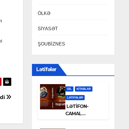
ÖLKƏ
ı
SİYASƏT
yi
ŞOUBİZNES
Lətifələr
DİL
KİTABLAR
ndi
LƏTIFƏLƏR
LƏTİFON-
CAMAL
LƏLƏZOƏ