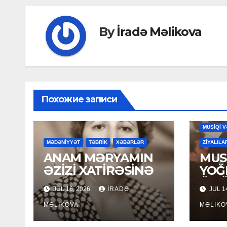
By
İradə Məlikova
Похожие записи
MAHNILA
MUSİQİ V
MƏDƏNİYYƏT
TƏBRİK
XƏBƏRLƏR
ZİYALILA
ANAM MƏRYAMIN
MUSİ
ƏZİZİ XATİRƏSİNƏ
YOĞ
ÖM
JUL 16, 2026
İRADƏ
JUL 1
MƏLIKOVA
MƏLIKO