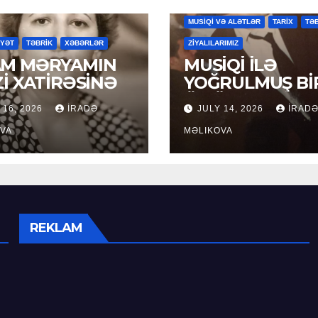
MAHNILAR
MƏDƏNİYYƏT
MƏDƏ
MUSİQİ VƏ ALƏTLƏR
TARİX
TƏ
YYƏT
TƏBRİK
XƏBƏRLƏR
ZİYALILARIMIZ
M MƏRYAMIN
MUSİQİ İLƏ
Zİ XATİRƏSİNƏ
YOĞRULMUŞ Bİ
ÖMÜR
 16, 2026
İRADƏ
JULY 14, 2026
İRAD
VA
MƏLIKOVA
REKLAM