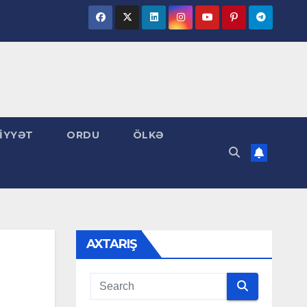
İYYƏT
ORDU
ÖLKƏ
AXTARIŞ