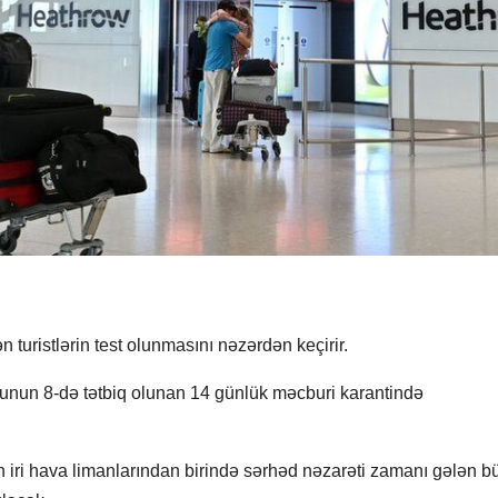
 turistlərin test olunmasını nəzərdən keçirir.
iyunun 8-də tətbiq olunan 14 günlük məcburi karantində
nın iri hava limanlarından birində sərhəd nəzarəti zamanı gələn b