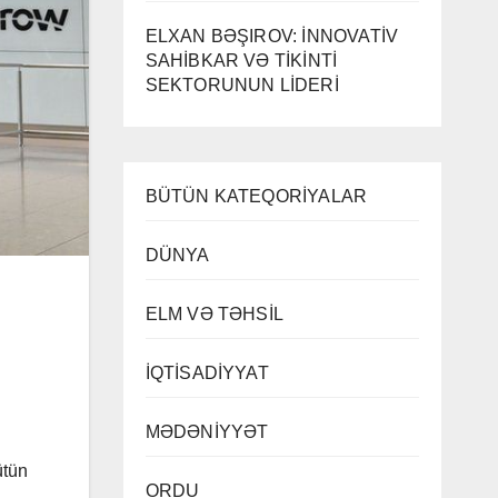
ELXAN BƏŞIROV: İNNOVATİV
SAHİBKAR VƏ TİKİNTİ
SEKTORUNUN LİDERİ
BÜTÜN KATEQORİYALAR
DÜNYA
ELM VƏ TƏHSİL
İQTİSADİYYAT
MƏDƏNİYYƏT
ütün
ORDU