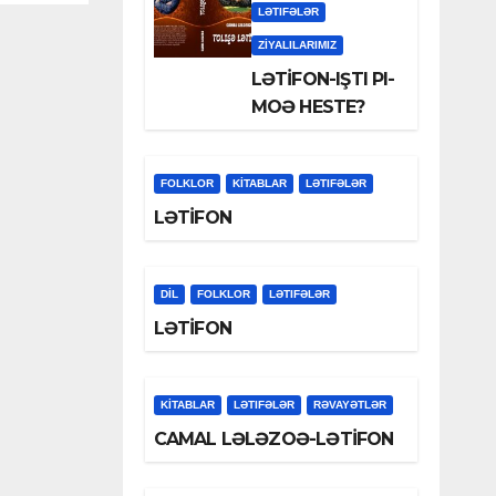
LƏTIFƏLƏR
ZİYALILARIMIZ
LƏTİFON-IŞTI PI-
MOƏ HESTE?
FOLKLOR
KİTABLAR
LƏTIFƏLƏR
LƏTİFON
DİL
FOLKLOR
LƏTIFƏLƏR
LƏTİFON
KİTABLAR
LƏTIFƏLƏR
RƏVAYƏTLƏR
CAMAL LƏLƏZOƏ-LƏTİFON