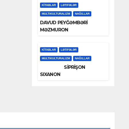
KİTABLAR
LƏTIFƏLƏR
MULTIKULTURALIZM
NAĞILLAR
DAVUD PEYĞƏMBƏRİ
MƏZMURON
KİTABLAR
LƏTIFƏLƏR
MULTIKULTURALIZM
NAĞILLAR
SİPRİŞON
SIXANON