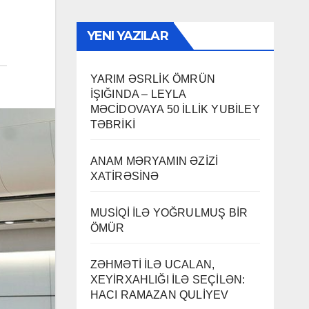
YENI YAZILAR
YARIM ƏSRLİK ÖMRÜN
İŞIĞINDA – LEYLA
MƏCİDOVAYA 50 İLLİK YUBİLEY
TƏBRİKİ
ANAM MƏRYAMIN ƏZİZİ
XATİRƏSİNƏ
MUSİQİ İLƏ YOĞRULMUŞ BİR
ÖMÜR
ZƏHMƏTİ İLƏ UCALAN,
XEYİRXAHLIĞI İLƏ SEÇİLƏN:
HACI RAMAZAN QULİYEV