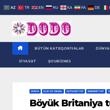
Skip
AZ
TR
EN
RU
KA
FA
DE
to
content
BÜTÜN KATEQORİYALAR
DÜNYA
SİYASƏT
ŞOUBİZNES
DÜNYA
ELM VƏ TƏHSİL
İQTİSADİYYAT
MƏDƏNİYYƏT
Ö
Böyük Britaniya t