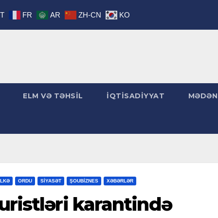
IT
FR
AR
ZH-CN
KO
ELM VƏ TƏHSİL
İQTİSADİYYAT
MƏDƏN
LKƏ
ORDU
SİYASƏT
ŞOUBİZNES
XƏBƏRLƏR
uristləri karantində