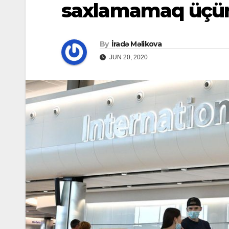
saxlamamaq üçün
By
İradə Məlikova
JUN 20, 2020