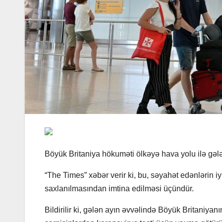
Böyük Britaniya hökuməti ölkəyə hava yolu ilə gələn
“The Times” xəbər verir ki, bu, səyahət edənlərin 
saxlanılmasından imtina edilməsi üçündür.
Bildirilir ki, gələn ayın əvvəlində Böyük Britaniya