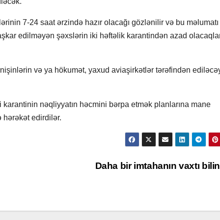
üləcək.
ələrinin 7-24 saat ərzində hazır olacağı gözlənilir və bu məlumatı
ar edilməyən şəxslərin iki həftəlik karantindən azad olacaqlar
işinlərin və ya hökumət, yaxud aviaşirkətlər tərəfindən ediləcə
ri karantinin nəqliyyatın həcmini bərpa etmək planlarına mane
hərəkət edirdilər.
Daha bir imtahanın vaxtı bili