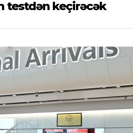
 testdən keçirəcək