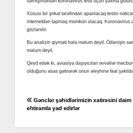
sərnişinlərdən koronavirus testi üçün yaxma götür
Xüsusi bir şirkət tərəfindən aparılacaq testin nətic
internetdən tapmaq mümkün olacaq. Koronavirus aşk
gözlənilir.
Bu analizin qiyməti hələ məlum deyil. Ödənişin sərn
məlum deyil.
Qeyd edək ki, aviasiya daşıyıcıları əvvəllər məcbu
olduğunu əsas gətirərək onun əleyhinə fəal şəkildə 
Post
Gənclər şəhidlərimizin xatirəsini daim
ehtiramla yad edirlər
navigation