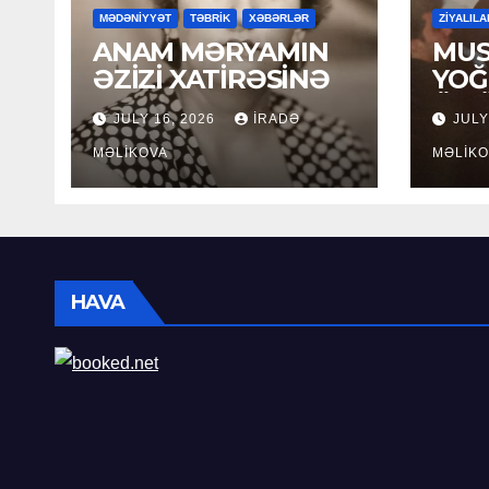
MƏDƏNİYYƏT
TƏBRİK
XƏBƏRLƏR
ZİYALILA
ANAM MƏRYAMIN
MUS
ƏZİZİ XATİRƏSİNƏ
YOĞ
ÖM
JULY 16, 2026
İRADƏ
JULY
MƏLIKOVA
MƏLIKO
HAVA