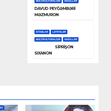
MULTIKULTURALIZM
NAĞILLAR
DAVUD PEYĞƏMBƏRİ
MƏZMURON
KİTABLAR
LƏTIFƏLƏR
MULTIKULTURALIZM
NAĞILLAR
SİPRİŞON
SIXANON
RİX