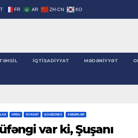
IT
FR
AR
ZH-CN
KO
TƏHSİL
İQTİSADİYYAT
MƏDƏNİYYƏT
O
LKƏ
ORDU
SİYASƏT
ŞOUBİZNES
XƏBƏRLƏR
fəngi var ki, Şuşanı