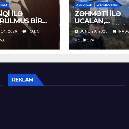
RIMIZ
XƏBƏRLƏR
ZİYALILARIMIZ
İQİ İLƏ
ZƏHMƏTİ İLƏ
RULMUŞ BİR
UCALAN,
ÜR
XEYİRXAHLIĞI İ
 14, 2026
İRADƏ
JUNE 28, 2026
İRAD
SEÇİLƏN: HACI
VA
RAMAZAN QULİ
MƏLIKOVA
REKLAM