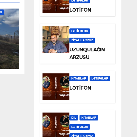
LƏTIFƏLƏR
LƏTİFON
İX
LƏTIFƏLƏR
ZİYALILARIMIZ
LƏ
UZUNQULAĞIN
ARZUSU
YEV
KİTABLAR
LƏTIFƏLƏR
LƏTİFON
DİL
KİTABLAR
LƏTIFƏLƏR
ZİYALILARIMIZ