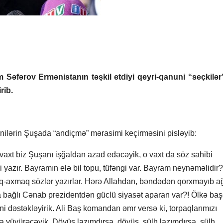
 Səfərov Ermənistanın təşkil etdiyi qeyri-qanuni “seçkilər
rib.
ilərin Şuşada “andiçmə” mərasimi keçirməsini pisləyib:
ə vaxt biz Şuşanı işğaldan azad edəcəyik, o vaxt da söz sahibi
yazır. Bayramın elə bil topu, tüfəngi var. Bayram neynəməlidir?
-axmaq sözlər yazırlar. Hərə Allahdan, bəndədən qorxmayıb ağ
ğla bağlı Cənab prezidentdən güclü siyasət aparan var?! Ölkə baş
rini dəstəkləyirik. Ali Baş komandan əmr versə ki, torpaqlarımızı
a yüyürəcəyik. Döyüş lazımdırsa, döyüş, sülh lazımdırsa, sülh