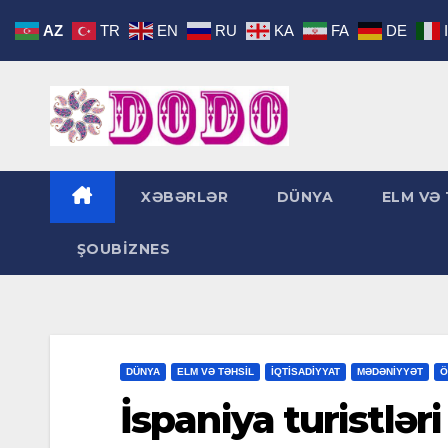
Skip
AZ
TR
EN
RU
KA
FA
DE
to
content
XƏBƏRLƏR
DÜNYA
ELM VƏ 
ŞOUBİZNES
DÜNYA
ELM VƏ TƏHSİL
İQTİSADİYYAT
MƏDƏNİYYƏT
Ö
İspaniya turistlər