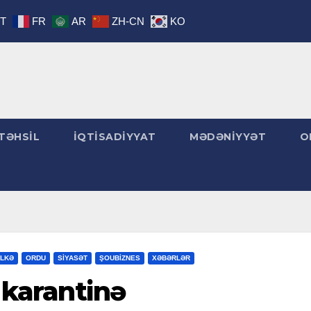
IT
FR
AR
ZH-CN
KO
TƏHSİL
İQTİSADİYYAT
MƏDƏNİYYƏT
O
LKƏ
ORDU
SİYASƏT
ŞOUBİZNES
XƏBƏRLƏR
i karantinə