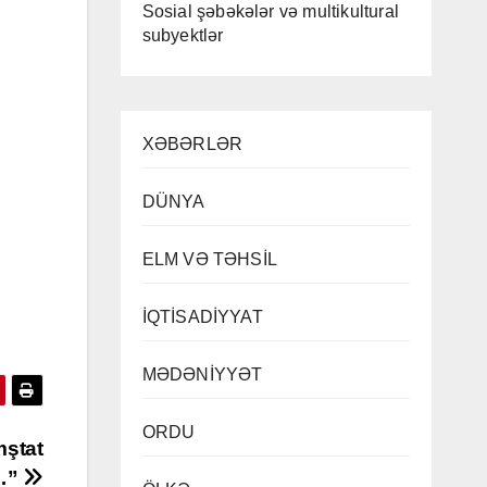
Sosial şəbəkələr və multikultural
subyektlər
XƏBƏRLƏR
DÜNYA
ELM VƏ TƏHSİL
İQTİSADİYYAT
MƏDƏNİYYƏT
ORDU
mştat
…”