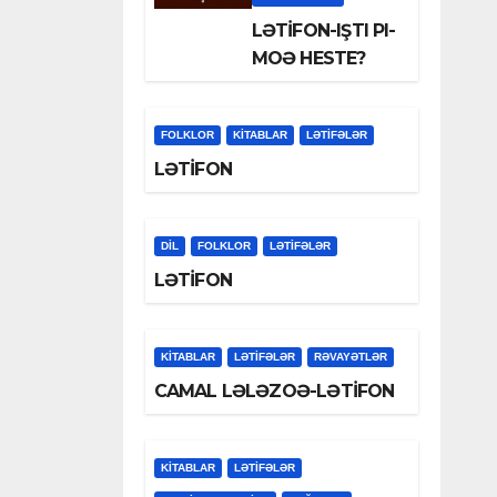
LƏTİFON-IŞTI PI-
MOƏ HESTE?
FOLKLOR
KİTABLAR
LƏTIFƏLƏR
LƏTİFON
DİL
FOLKLOR
LƏTIFƏLƏR
LƏTİFON
KİTABLAR
LƏTIFƏLƏR
RƏVAYƏTLƏR
CAMAL LƏLƏZOƏ-LƏTİFON
KİTABLAR
LƏTIFƏLƏR