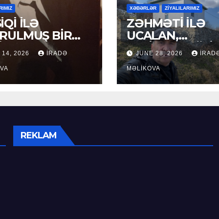
RIMIZ
XƏBƏRLƏR
ZİYALILARIMIZ
İQİ İLƏ
ZƏHMƏTİ İLƏ
RULMUŞ BİR
UCALAN,
ÜR
XEYİRXAHLIĞI İ
 14, 2026
İRADƏ
JUNE 28, 2026
İRAD
SEÇİLƏN: HACI
VA
RAMAZAN QULİ
MƏLIKOVA
REKLAM