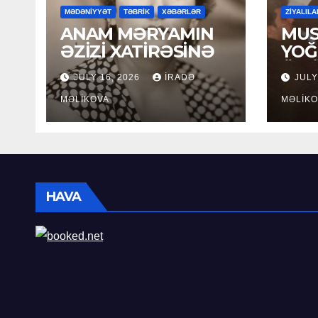
MƏDƏNİYYƏT
TƏBRİK
XƏBƏRLƏR
ZİYALILA
ANAM MƏRYAMIN
MUS
ƏZİZİ XATİRƏSİNƏ
YOĞ
ÖM
JULY 16, 2026
İRADƏ
JULY
MƏLIKOVA
MƏLIKO
HAVA