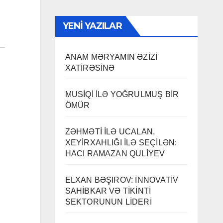
YENI YAZILAR
ANAM MƏRYAMIN ƏZİZİ
XATİRƏSİNƏ
MUSİQİ İLƏ YOĞRULMUŞ BİR
ÖMÜR
ZƏHMƏTİ İLƏ UCALAN,
XEYİRXAHLIĞI İLƏ SEÇİLƏN:
HACI RAMAZAN QULİYEV
ELXAN BƏŞIROV: İNNOVATİV
SAHİBKAR VƏ TİKİNTİ
SEKTORUNUN LİDERİ