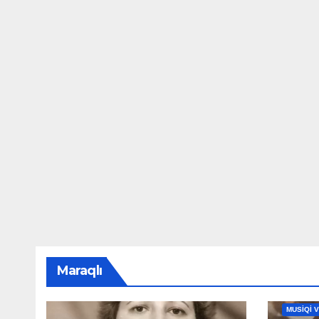
Maraqlı
MAHNILA
MUSİQİ 