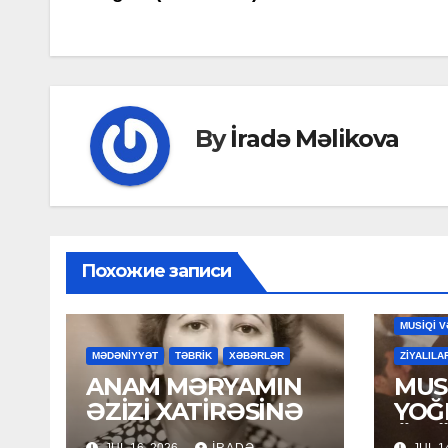
navigation
By
İradə Məlikova
Похожие записи
MAHNILA
MUSİQİ V
MƏDƏNİYYƏT
TƏBRİK
XƏBƏRLƏR
ZİYALILA
ANAM MƏRYAMIN
MUSİ
ƏZİZİ XATİRƏSİNƏ
YOĞ
ÖM