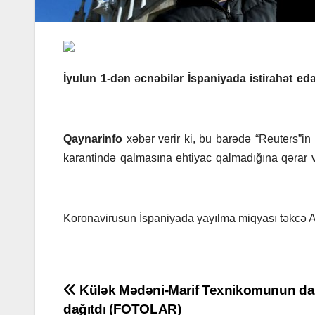
İyulun 1-dən əcnəbilər İspaniyada istirahət edə
Qaynarinfo
xəbər verir ki, bu barədə “Reuters”in
karantində qalmasına ehtiyac qalmadığına qərar v
Koronavirusun İspaniyada yayılma miqyası təkcə A
Post
Külək Mədəni-Marif Texnikomunun da
dağıtdı (FOTOLAR)