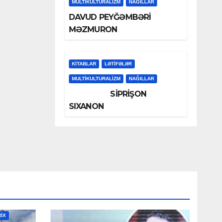
MULTIKULTURALIZM
NAĞILLAR
DAVUD PEYĞƏMBƏRİ
MƏZMURON
KİTABLAR
LƏTIFƏLƏR
MULTIKULTURALIZM
NAĞILLAR
SİPRİŞON
SIXANON
RİX