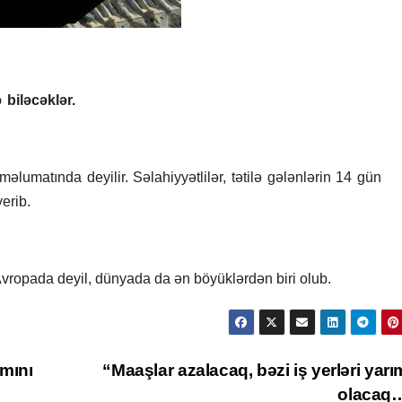
 biləcəklər.
 məlumatında deyilir.
Səlahiyyətlilər, tətilə gələnlərin 14 gün
erib.
vropada deyil, dünyada da ən böyüklərdən biri olub.
mını
“Maaşlar azalacaq, bəzi iş yerləri yarı
olacaq