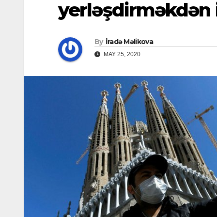
yerləşdirməkdən 
By
İradə Məlikova
MAY 25, 2020