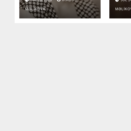
JUL 16, 2026
İRADƏ
JUL 1
MƏLIKOVA
MƏLIKO