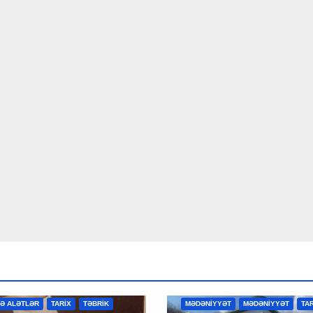
R
MƏDƏNİYYƏT
MƏDƏNİYYƏT
VƏ ALƏTLƏR
TARİX
TƏBRİK
MƏDƏNİYYƏT
MƏDƏNİYYƏT
TA