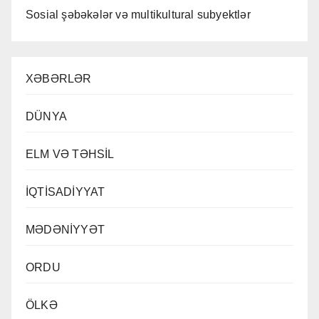
Sosial şəbəkələr və multikultural subyektlər
XƏBƏRLƏR
DÜNYA
ELM VƏ TƏHSİL
İQTİSADİYYAT
MƏDƏNİYYƏT
ORDU
ÖLKƏ