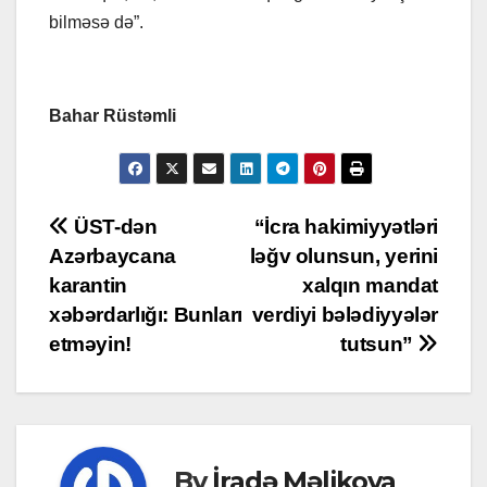
bilməsə də”.
Bahar Rüstəmli
Post
ÜST-dən
“İcra hakimiyyətləri
Azərbaycana
ləğv olunsun, yerini
navigation
karantin
xalqın mandat
xəbərdarlığı: Bunları
verdiyi bələdiyyələr
etməyin!
tutsun”
By
İradə Məlikova