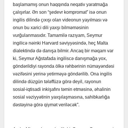
başlamamış onun haqqında neqativ yaratmağa
çalışırlar. Ən son “şedevr kompromat” isə onun
ingilis dilində çıxışı olan videonun yayılması və
onun bu xarici dili yaxşı bilməməsinin
vurğulanmasıdır. Tamamilə razıyam, Seymur
ingilicə nəinki Harvard səviyyəsində, heç Malta
dialektində də danışa bilmir. Ancaq bir məqam var
ki, Seymur Ağstafada ingiliscə danışmağa yox,
göndərildiyi rayonda ölkə rəhbərinin nümayəndəsi
vəzifəsini yerinə yetirməyə göndərilib. Ona ingilis
dilində düzgün tələffüzə görə deyil, rayonun
sosial-iqtisadi inkişafını təmin etməsinə, əhalinin
sosial vəziyyətinin yaxşılaşmasına, sahibkarlığa
dəstəyinə görə qiymət veriləcək”.