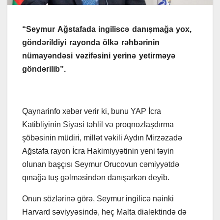
“Seymur Ağstafada ingiliscə danışmağa yox,
göndərildiyi rayonda ölkə rəhbərinin
nümayəndəsi vəzifəsini yerinə yetirməyə
göndərilib”.
Qaynarinfo xəbər verir ki, bunu YAP İcra
Katibliyinin Siyasi təhlil və proqnozlaşdırma
şöbəsinin müdiri, millət vəkili Aydın Mirzəzadə
Ağstafa rayon İcra Hakimiyyətinin yeni təyin
olunan başçısı Seymur Orucovun cəmiyyətdə
qınağa tuş gəlməsindən danışarkən deyib.
Onun sözlərinə görə, Seymur ingilicə nəinki
Harvard səviyyəsində, heç Malta dialektində də