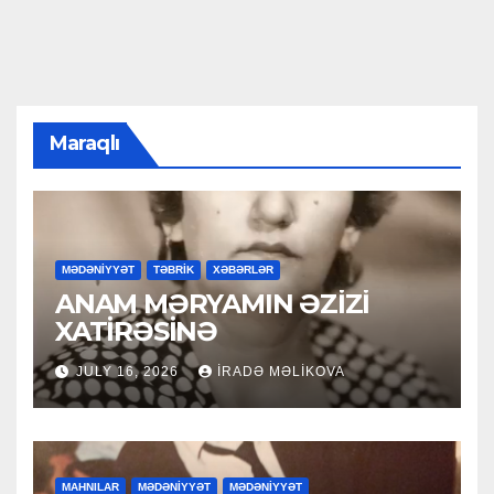
Maraqlı
MƏDƏNİYYƏT
TƏBRİK
XƏBƏRLƏR
ANAM MƏRYAMIN ƏZİZİ
XATİRƏSİNƏ
JULY 16, 2026
İRADƏ MƏLIKOVA
MAHNILAR
MƏDƏNİYYƏT
MƏDƏNİYYƏT