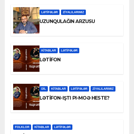
LƏTIFƏLƏR
ZİYALILARIMIZ
UZUNQULAĞIN ARZUSU
KİTABLAR
LƏTIFƏLƏR
LƏTİFON
DİL
KİTABLAR
LƏTIFƏLƏR
ZİYALILARIMIZ
LƏTİFON-IŞTI PI-MOƏ HESTE?
FOLKLOR
KİTABLAR
LƏTIFƏLƏR