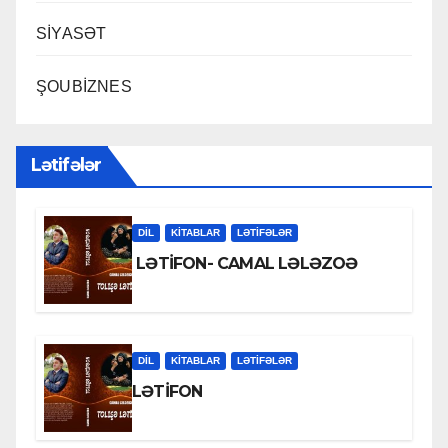
SİYASƏT
ŞOUBİZNES
Lətifələr
DİL
KİTABLAR
LƏTIFƏLƏR
LƏTİFON- CAMAL LƏLƏZOƏ
DİL
KİTABLAR
LƏTIFƏLƏR
LƏTİFON