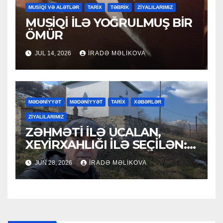
MUSİQİ VƏ ALƏTLƏR
TARİX
TƏBRİK
ZİYALILARIMIZ
MUSİQİ İLƏ YOĞRULMUŞ BİR
ÖMÜR
JUL 14, 2026
İRADƏ MƏLIKOVA
MƏDƏNİYYƏT
MƏDƏNİYYƏT
TARİX
XƏBƏRLƏR
ZİYALILARIMIZ
ZƏHMƏTİ İLƏ UCALAN,
XEYİRXAHLIĞI İLƏ SEÇİLƏN:
HACI RAMAZAN QULİYEV
JUN 28, 2026
İRADƏ MƏLIKOVA