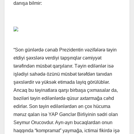
danışa bilmir:
“Son günlərdə cənab Prezidentin vəzifələrə təyin
etdiyi şəxslərə verdiyi tapşırıqlar cəmiyyət
tərəfindən müsbət qarşılanır. Təyin edilənlər isə
işlədiyi sahədə özünü müsbət tərəfdən tanıdan
şəxslərdir və yüksək etimada layiq görülüblər.
Ancaq bu təyinatlara qarşı birbaşa çıxmasalar da,
bəziləri təyin edilənlərdə qüsur axtarmağa cəhd
edirlər. Son təyin edilənlərdən ən çox hücuma
məruz qalan isə YAP Gənclər Birliyinin sədri olan
Seymur Orucovdur. Ayrı-ayrı bucaqlardan onun
haqqında “kompramat” yaymağa, ictimai fikirdə işə