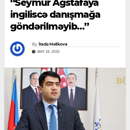
“Seymur Ağstafaya
ingiliscə danışmağa
göndərilməyib…”
By
İradə Məlikova
MAY 26, 2020