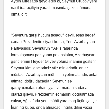
Aydın Mirəzadə qeyd edib ki, Seymur Orucov yeni
nəsil idarəçiliyin yaradılmasında şəxsi nümunə
olmalıdır:
“Seymura qarşı hücum təsadüfi deyil, əsas hədəf
cənab Prezidentin siyasi kursu, Yeni Azərbaycan
Partiyasıdır. Seymurun YAP sıralarında
formalaşması partiyanın potensialını, Azərbaycan
gənclərinin Heydər Əliyev yoluna inamını göstərir.
Seymur kimi gəclərimiz yüz minlərlədir, onlar
müstəqil Azərbaycan mühitinin yetirmələridir, onlar
etimadı doğruldacaqlar. Seymur isə
qarayaxmalara əhəmiyyət vermədən sadəcə
olaraq işləyir. Prezidentin etimadını doğrultmağa
çalışır, Ağstafada yeni mühit yaratmaq üçün çalışır.
İnanırıq ki, bu, onda alınacaq. İngilis dilini yaxşı