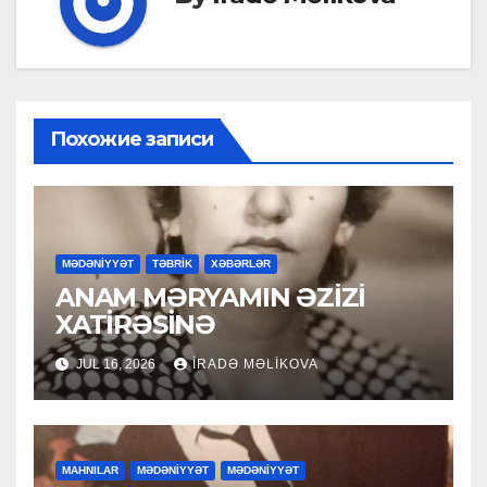
Похожие записи
MƏDƏNİYYƏT
TƏBRİK
XƏBƏRLƏR
ANAM MƏRYAMIN ƏZİZİ
XATİRƏSİNƏ
JUL 16, 2026
İRADƏ MƏLIKOVA
MAHNILAR
MƏDƏNİYYƏT
MƏDƏNİYYƏT