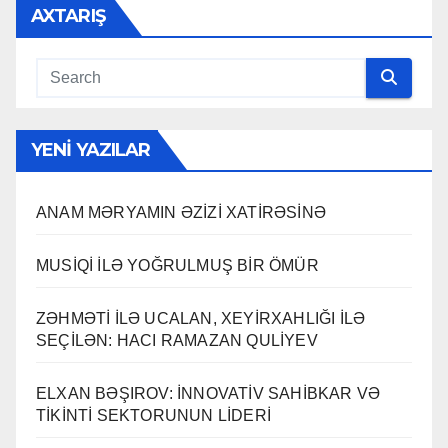
AXTARIŞ
YENI YAZILAR
ANAM MƏRYAMIN ƏZİZİ XATİRƏSİNƏ
MUSİQİ İLƏ YOĞRULMUŞ BİR ÖMÜR
ZƏHMƏTİ İLƏ UCALAN, XEYİRXAHLIĞI İLƏ
SEÇİLƏN: HACI RAMAZAN QULİYEV
ELXAN BƏŞIROV: İNNOVATİV SAHİBKAR VƏ
TİKİNTİ SEKTORUNUN LİDERİ