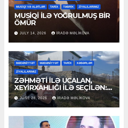
MUSİQİ VƏ ALƏTLƏR
TARİX
TƏBRİK
ZİYALILARIMIZ
MUSİQİ İLƏ YOĞRULMUŞ BİR
ÖMÜR
JULY 14, 2026
İRADƏ MƏLIKOVA
MƏDƏNİYYƏT
MƏDƏNİYYƏT
TARİX
XƏBƏRLƏR
ZİYALILARIMIZ
ZƏHMƏTİ İLƏ UCALAN,
XEYİRXAHLIĞI İLƏ SEÇİLƏN:
HACI RAMAZAN QULİYEV
JUNE 28, 2026
İRADƏ MƏLIKOVA