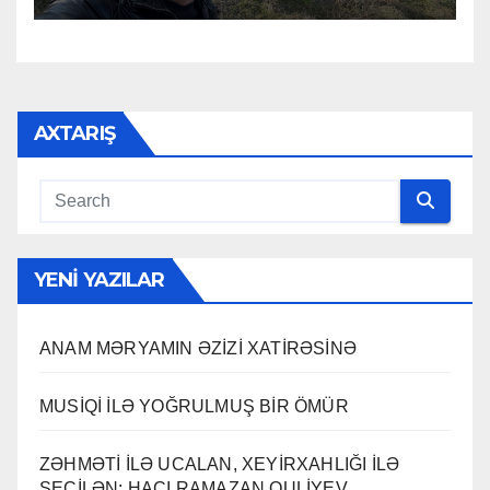
AXTARIŞ
YENI YAZILAR
ANAM MƏRYAMIN ƏZİZİ XATİRƏSİNƏ
MUSİQİ İLƏ YOĞRULMUŞ BİR ÖMÜR
ZƏHMƏTİ İLƏ UCALAN, XEYİRXAHLIĞI İLƏ
SEÇİLƏN: HACI RAMAZAN QULİYEV