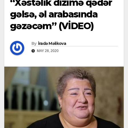
“Xəstəlik dizimə qədər
gəlsə, əl arabasında
gəzəcəm” (VİDEO)
By
İradə Məlikova
MAY 28, 2020