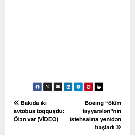
Post
Bakıda iki
Boeing “ölüm
avtobus toqquşdu:
təyyarələri”nin
navigation
Ölən var (VİDEO)
istehsalına yenidən
başladı