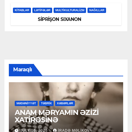
KİTABLAR
LƏTIFƏLƏR
MULTIKULTURALIZM
NAĞILLAR
SİPRİŞON SIXANON
Maraqlı
MƏDƏNİYYƏT
TƏBRİK
XƏBƏRLƏR
ANAM MƏRYAMIN ƏZİZİ
XATİRƏSİNƏ
JULY 16, 2026
İRADƏ MƏLIKOVA