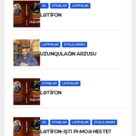
DİL
KİTABLAR
LƏTIFƏLƏR
LƏTİFON
LƏTIFƏLƏR
ZİYALILARIMIZ
UZUNQULAĞIN ARZUSU
KİTABLAR
LƏTIFƏLƏR
LƏTİFON
DİL
KİTABLAR
LƏTIFƏLƏR
ZİYALILARIMIZ
LƏTİFON-IŞTI PI-MOƏ HESTE?