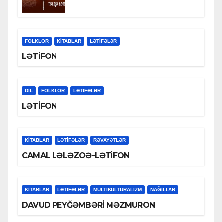
FOLKLOR
KİTABLAR
LƏTIFƏLƏR
LƏTİFON
DİL
FOLKLOR
LƏTIFƏLƏR
LƏTİFON
KİTABLAR
LƏTIFƏLƏR
RƏVAYƏTLƏR
CAMAL LƏLƏZOƏ-LƏTİFON
KİTABLAR
LƏTIFƏLƏR
MULTIKULTURALIZM
NAĞILLAR
DAVUD PEYĞƏMBƏRİ MƏZMURON