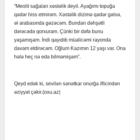
“Meolit sağalan xəstəlik deyil. Ayağımı topuğa
qədər hiss etmirəm. Xəstəlik dizimə qədər gəlsə,
əl arabasında gəzəcəm. Bundan dəhşətli
dərəcədə qorxuram. Çünki bir dəfə bunu
yaşamışam. İndi qayıdıb müalicəmi rayonda
davam etdirəcəm. Oğlum Kazımın 12 yaşı var. Ona
hələ heç nə edə bilməmişəm”.
Qeyd edək ki, sevilən sənətkar onurğa iflicindən
əziyyət çəkir.(oxu.az)