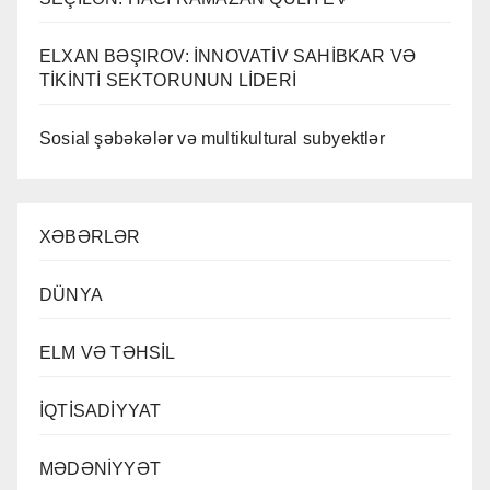
ELXAN BƏŞIROV: İNNOVATİV SAHİBKAR VƏ
TİKİNTİ SEKTORUNUN LİDERİ
Sosial şəbəkələr və multikultural subyektlər
XƏBƏRLƏR
DÜNYA
ELM VƏ TƏHSİL
İQTİSADİYYAT
MƏDƏNİYYƏT