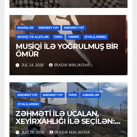
MAHNILAR
MƏDƏNİYYƏT
MƏDƏNİYYƏT
MUSİQİ VƏ ALƏTLƏR
TARİX
TƏBRİK
ZİYALILARIMIZ
MUSİQİ İLƏ YOĞRULMUŞ BİR
ÖMÜR
JUL 14, 2026
İRADƏ MƏLIKOVA
MƏDƏNİYYƏT
MƏDƏNİYYƏT
TARİX
XƏBƏRLƏR
ZİYALILARIMIZ
ZƏHMƏTİ İLƏ UCALAN,
XEYİRXAHLIĞI İLƏ SEÇİLƏN:
HACI RAMAZAN QULİYEV
JUN 28, 2026
İRADƏ MƏLIKOVA