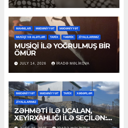
MAHNILAR
MƏDƏNİYYƏT
MƏDƏNİYYƏT
MUSİQİ VƏ ALƏTLƏR
TARİX
TƏBRİK
ZİYALILARIMIZ
MUSİQİ İLƏ YOĞRULMUŞ BİR
ÖMÜR
JULY 14, 2026
İRADƏ MƏLIKOVA
MƏDƏNİYYƏT
MƏDƏNİYYƏT
TARİX
XƏBƏRLƏR
ZİYALILARIMIZ
ZƏHMƏTİ İLƏ UCALAN,
XEYİRXAHLIĞI İLƏ SEÇİLƏN:
HACI RAMAZAN QULİYEV