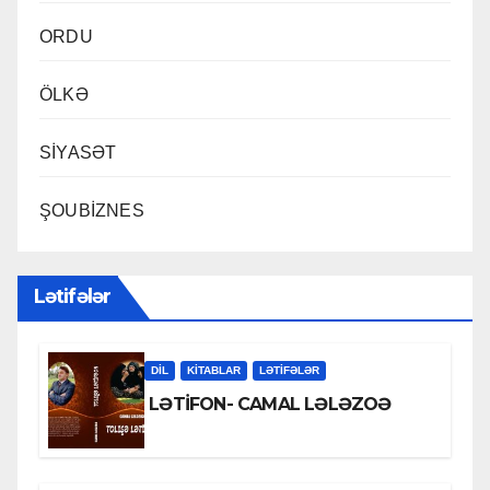
ORDU
ÖLKƏ
SİYASƏT
ŞOUBİZNES
Lətifələr
DİL
KİTABLAR
LƏTIFƏLƏR
LƏTİFON- CAMAL LƏLƏZOƏ