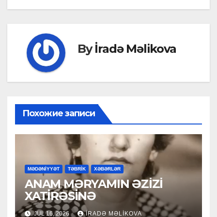
By
İradə Məlikova
Похожие записи
MƏDƏNİYYƏT
TƏBRİK
XƏBƏRLƏR
ANAM MƏRYAMIN ƏZİZİ
XATİRƏSİNƏ
JUL 16, 2026
İRADƏ MƏLIKOVA