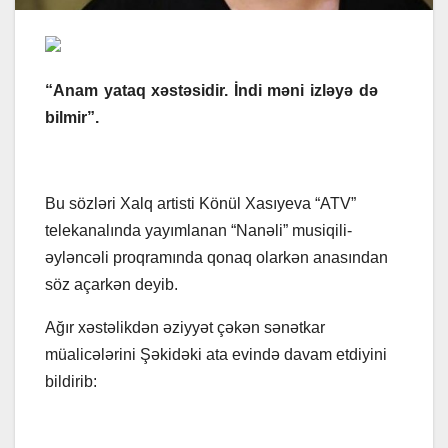
“Anam yataq xəstəsidir. İndi məni izləyə də
bilmir”.
Bu sözləri Xalq artisti Könül Xasıyeva “ATV”
telekanalında yayımlanan “Nanəli” musiqili-
əyləncəli proqramında qonaq olarkən anasından
söz açarkən deyib.
Ağır xəstəlikdən əziyyət çəkən sənətkar
müalicələrini Şəkidəki ata evində davam etdiyini
bildirib: