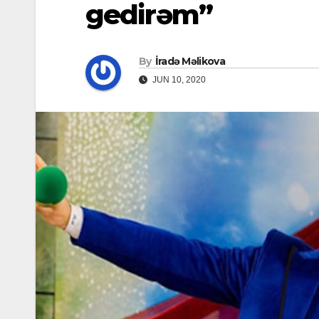
gedirəm”
By
İradə Məlikova
JUN 10, 2020