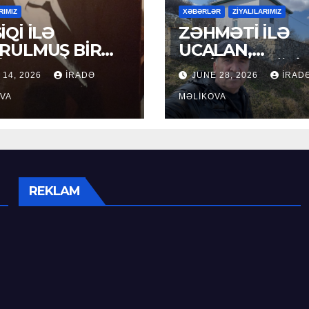
RIMIZ
XƏBƏRLƏR
ZİYALILARIMIZ
İQİ İLƏ
ZƏHMƏTİ İLƏ
RULMUŞ BİR
UCALAN,
ÜR
XEYİRXAHLIĞI İ
 14, 2026
İRADƏ
JUNE 28, 2026
İRAD
SEÇİLƏN: HACI
VA
RAMAZAN QULİ
MƏLIKOVA
REKLAM