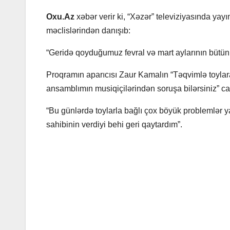
Oxu.Az
xəbər verir ki, “Xəzər” televiziyasında ya
məclislərindən danışıb:
“Geridə qoyduğumuz fevral və mart aylarının bütün 
Proqramın aparıcısı Zaur Kamalın “Təqvimlə toyla
ansamblımın musiqiçilərindən soruşa bilərsiniz” cava
“Bu günlərdə toylarla bağlı çox böyük problemlər yaş
sahibinin verdiyi behi geri qaytardım”.