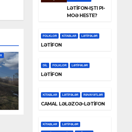
LƏTİFON-IŞTI PI-
MOƏ HESTE?
FOLKLOR
KİTABLAR
LƏTIFƏLƏR
LƏTİFON
İX
DİL
FOLKLOR
LƏTIFƏLƏR
LƏTİFON
LƏ
KİTABLAR
LƏTIFƏLƏR
RƏVAYƏTLƏR
YEV
CAMAL LƏLƏZOƏ-LƏTİFON
KİTABLAR
LƏTIFƏLƏR