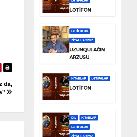
LƏTIFƏLƏR
LƏTİFON
LƏTIFƏLƏR
ZİYALILARIMIZ
UZUNQULAĞIN
ARZUSU
KİTABLAR
LƏTIFƏLƏR
z da,
LƏTİFON
a”
DİL
KİTABLAR
LƏTIFƏLƏR
ZİYALILARIMIZ