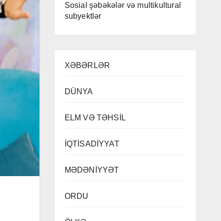
Sosial şəbəkələr və multikultural
subyektlər
XƏBƏRLƏR
DÜNYA
ELM VƏ TƏHSİL
İQTİSADİYYAT
MƏDƏNİYYƏT
ORDU