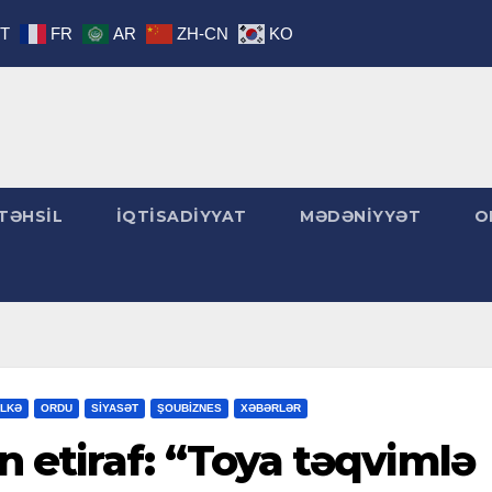
IT
FR
AR
ZH-CN
KO
TƏHSİL
İQTİSADİYYAT
MƏDƏNİYYƏT
O
LKƏ
ORDU
SİYASƏT
ŞOUBİZNES
XƏBƏRLƏR
 etiraf: “Toya təqvimlə