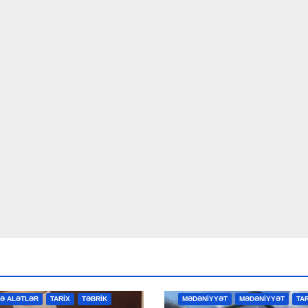
R
MƏDƏNİYYƏT
MƏDƏNİYYƏT
VƏ ALƏTLƏR
TARİX
TƏBRİK
MƏDƏNİYYƏT
MƏDƏNİYYƏT
TA