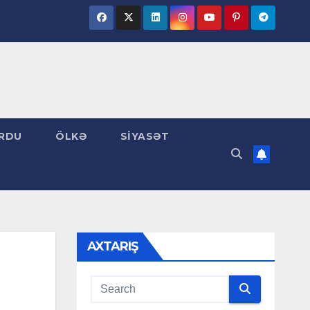
RDU
ÖLKƏ
SİYASƏT
AXTARIŞ