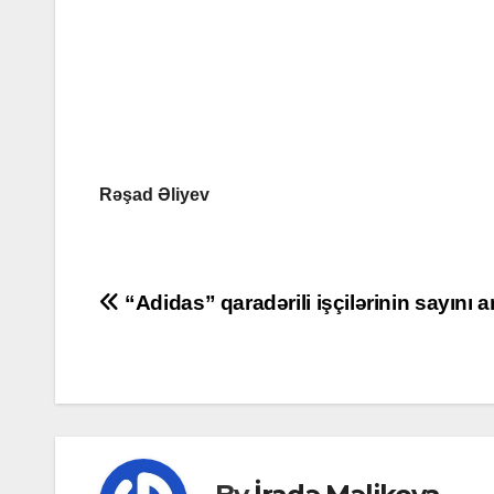
Rəşad Əliyev
Post
“Adidas” qaradərili işçilərinin sayını a
navigation