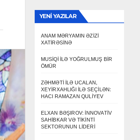
YENI YAZILAR
ANAM MƏRYAMIN ƏZİZİ
XATİRƏSİNƏ
MUSİQİ İLƏ YOĞRULMUŞ BİR
ÖMÜR
ZƏHMƏTİ İLƏ UCALAN,
XEYİRXAHLIĞI İLƏ SEÇİLƏN:
HACI RAMAZAN QULİYEV
ELXAN BƏŞIROV: İNNOVATİV
SAHİBKAR VƏ TİKİNTİ
SEKTORUNUN LİDERİ