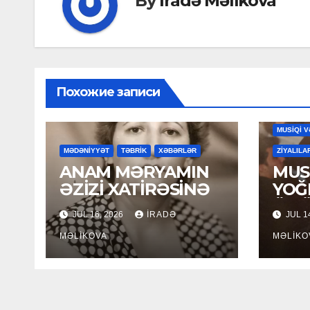
By
İradə Məlikova
Похожие записи
MAHNILA
MUSİQİ V
MƏDƏNİYYƏT
TƏBRİK
XƏBƏRLƏR
ZİYALILA
ANAM MƏRYAMIN
MUSİ
ƏZİZİ XATİRƏSİNƏ
YOĞ
ÖM
JUL 16, 2026
İRADƏ
JUL 1
MƏLIKOVA
MƏLIKO