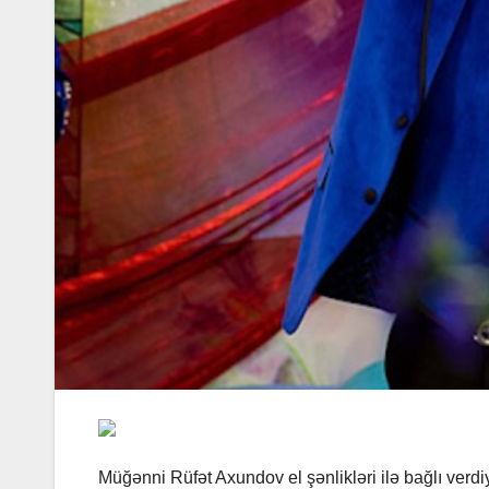
Müğənni Rüfət Axundov el şənlikləri ilə bağlı verdiy