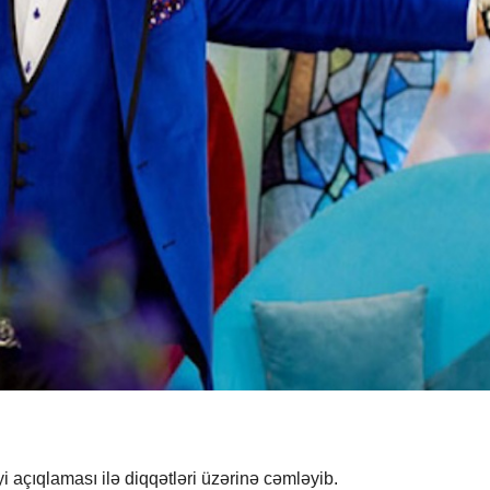
i açıqlaması ilə diqqətləri üzərinə cəmləyib.