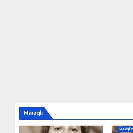
Maraqlı
MAHNILA
MUSİQİ 