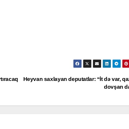
rtıracaq
Heyvan saxlayan deputatlar: “İt də var, qa
dovşan d