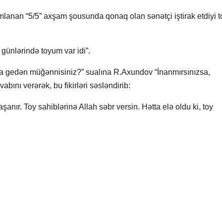
yımlanan “5/5” axşam şousunda qonaq olan sənətçi iştirak etdiyi t
günlərində toyum var idi”.
ra gedən müğənnisiniz?” sualına R.Axundov “İnanmırsınızsa,
bını verərək, bu fikirləri səsləndirib:
anır. Toy sahiblərinə Allah səbr versin. Hətta elə oldu ki, toy