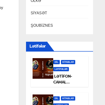
ÖLKƏ
oy
SİYASƏT
ŞOUBİZNES
Lətifələr
DİL
KİTABLAR
LƏTIFƏLƏR
LƏTİFON-
CAMAL
LƏLƏZOƏ
DİL
KİTABLAR