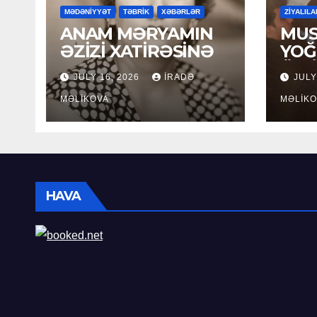
MƏDƏNİYYƏT
TƏBRİK
XƏBƏRLƏR
ZİYALILA
ANAM MƏRYAMIN
MUS
ƏZİZİ XATİRƏSİNƏ
YOĞ
ÖM
JULY 16, 2026
İRADƏ
JULY
MƏLIKOVA
MƏLIKO
HAVA