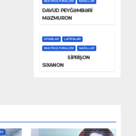
MULTIKULTURALIZM
NAĞILLAR
DAVUD PEYĞƏMBƏRİ
MƏZMURON
KİTABLAR
LƏTIFƏLƏR
MULTIKULTURALIZM
NAĞILLAR
SİPRİŞON
SIXANON
RİX