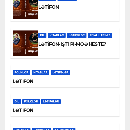
LƏTİFON
DİL
KİTABLAR
LƏTIFƏLƏR
ZİYALILARIMIZ
LƏTİFON-IŞTI PI-MOƏ HESTE?
FOLKLOR
KİTABLAR
LƏTIFƏLƏR
LƏTİFON
DİL
FOLKLOR
LƏTIFƏLƏR
LƏTİFON