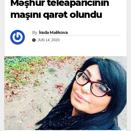
Məşhur teleaparıcının
maşını qarət olundu
By
İradə Məlikova
JUN 14, 2020