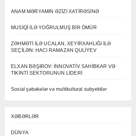
ANAM MƏRYAMIN ƏZİZİ XATİRƏSİNƏ
MUSİQİ İLƏ YOĞRULMUŞ BİR ÖMÜR
ZƏHMƏTİ İLƏ UCALAN, XEYİRXAHLIĞI İLƏ
SEÇİLƏN: HACI RAMAZAN QULİYEV
ELXAN BƏŞIROV: İNNOVATİV SAHİBKAR VƏ
TİKİNTİ SEKTORUNUN LİDERİ
Sosial şəbəkələr və multikultural subyektlər
XƏBƏRLƏR
DÜNYA