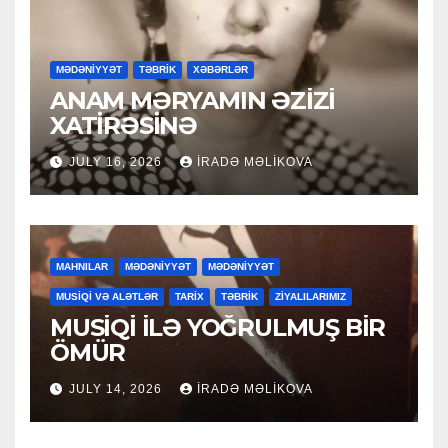
MƏDƏNİYYƏT
TƏBRİK
XƏBƏRLƏR
ANAM MƏRYAMIN ƏZİZİ
XATİRƏSİNƏ
JULY 16, 2026
İRADƏ MƏLIKOVA
MAHNILAR
MƏDƏNİYYƏT
MƏDƏNİYYƏT
MUSİQİ VƏ ALƏTLƏR
TARİX
TƏBRİK
ZİYALILARIMIZ
MUSİQİ İLƏ YOĞRULMUŞ BİR
ÖMÜR
JULY 14, 2026
İRADƏ MƏLIKOVA