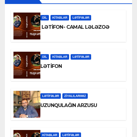
DİL
KİTABLAR
LƏTIFƏLƏR
LƏTİFON- CAMAL LƏLƏZOƏ
DİL
KİTABLAR
LƏTIFƏLƏR
LƏTİFON
LƏTIFƏLƏR
ZİYALILARIMIZ
UZUNQULAĞIN ARZUSU
KİTABLAR
LƏTIFƏLƏR