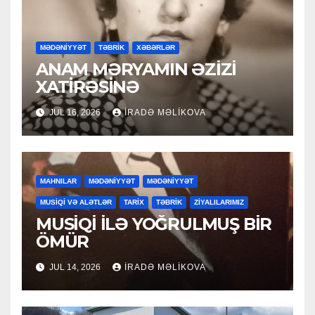
MƏDƏNİYYƏT
TƏBRİK
XƏBƏRLƏR
ANAM MƏRYAMIN ƏZİZİ
XATİRƏSİNƏ
JUL 16, 2026
İRADƏ MƏLIKOVA
MAHNILAR
MƏDƏNİYYƏT
MƏDƏNİYYƏT
MUSİQİ VƏ ALƏTLƏR
TARİX
TƏBRİK
ZİYALILARIMIZ
MUSİQİ İLƏ YOĞRULMUŞ BİR
ÖMÜR
JUL 14, 2026
İRADƏ MƏLIKOVA