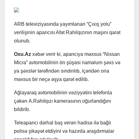
ARB televiziyasında yayımlanan “Çıxış yolu”
verilişinin aparıcısı Afət Rahilqızının maşını qarət
olunub.
Oxu.Az
xəbər verir ki, aparıcıya məxsus “Nissan
Micra” avtomobilinin ön şüşəsi naməlum şəxs və
ya şəxslər tərəfindən sındırılıb, içəridən ona
məxsus bir neçə əşya qarət edilib.
Ağlayaraq avtomobilinin vəziyyətini telefonla
çəkən A.Rahilqızı kamerasının oğurlandığını
bildirib.
Teleaparıcı dərhal baş verən hadisə ilə bağlı
polisə şikayət etdiyini və hazırda araşdırmalar