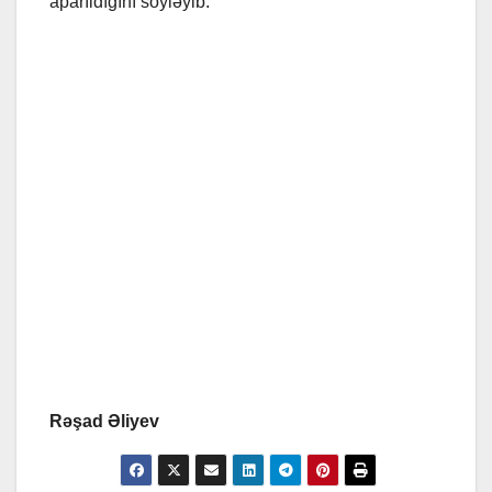
aparıldığını söyləyib.
Rəşad Əliyev