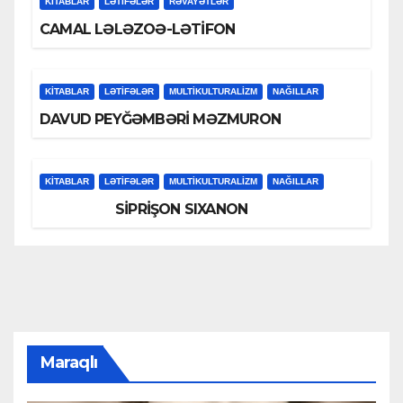
KİTABLAR
LƏTIFƏLƏR
RƏVAYƏTLƏR
CAMAL LƏLƏZOƏ-LƏTİFON
KİTABLAR
LƏTIFƏLƏR
MULTIKULTURALIZM
NAĞILLAR
DAVUD PEYĞƏMBƏRİ MƏZMURON
KİTABLAR
LƏTIFƏLƏR
MULTIKULTURALIZM
NAĞILLAR
SİPRİŞON SIXANON
Maraqlı