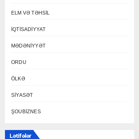
ELM VƏ TƏHSİL
İQTİSADİYYAT
MƏDƏNİYYƏT
ORDU
ÖLKƏ
SİYASƏT
ŞOUBİZNES
Lətifələr