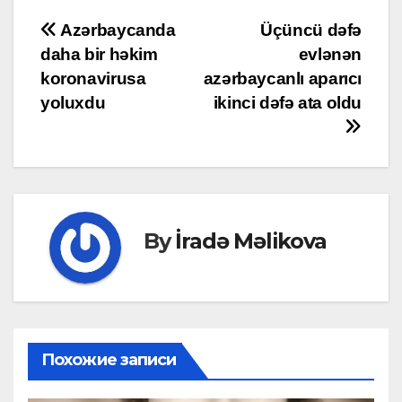
Post
Azərbaycanda
Üçüncü dəfə
daha bir həkim
evlənən
navigation
koronavirusa
azərbaycanlı aparıcı
yoluxdu
ikinci dəfə ata oldu
By
İradə Məlikova
Похожие записи