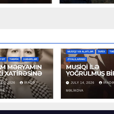
MAHNILAR
MƏDƏNİYYƏT
MƏDƏ
MUSİQİ VƏ ALƏTLƏR
TARİX
TƏ
YYƏT
TƏBRİK
XƏBƏRLƏR
ZİYALILARIMIZ
M MƏRYAMIN
MUSİQİ İLƏ
Zİ XATİRƏSİNƏ
YOĞRULMUŞ Bİ
ÖMÜR
 16, 2026
İRADƏ
JULY 14, 2026
İRAD
VA
MƏLIKOVA