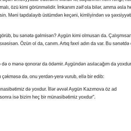
lmalı, özü kimi görünməlidir. İmkanım zəif ola bilər, amma əsla h
in. Məni tapdalayıb üstümdən keçəni, kimliyindən və şəxsiyyə
 görüb, bu sənətə gəlmisən? Aygün kimi olmusan da. Çalışmısan
sisən. Özün ol da, canım. Artıq fəxri adın da var. Bu sənətdə
 də o mənə qonorar da ödəmir. Aygündən asılacağım da yoxdur
ı çəkməsə də, onu yerdən-yerə vurub, ellə bir edib:
asibətimiz də yoxdur. İllər əvvəl Aygün Kazımova öz ad
onra isə bizim heç bir münasibətimiz yoxdur”.