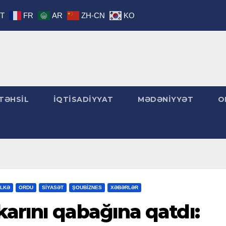
IT
FR
AR
ZH-CN
KO
TƏHSİL
İQTİSADİYYAT
MƏDƏNİYYƏT
O
LKƏ
ORDU
SİYASƏT
ŞOUBİZNES
XƏBƏRLƏR
arını qabağına qatdı: