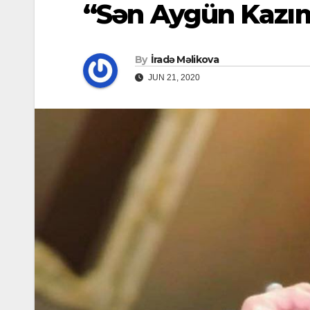
“Sən Aygün Kazı
By
İradə Məlikova
JUN 21, 2020