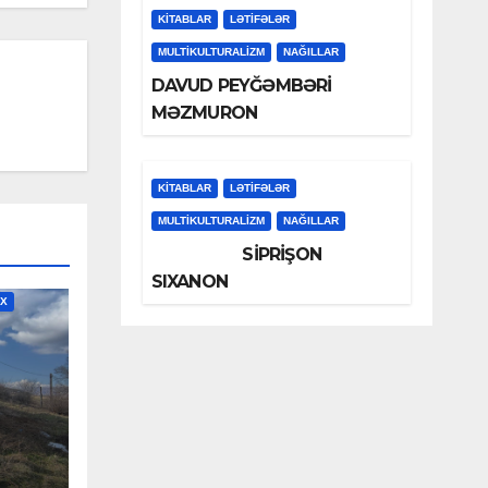
KİTABLAR
LƏTIFƏLƏR
MULTIKULTURALIZM
NAĞILLAR
DAVUD PEYĞƏMBƏRİ
MƏZMURON
KİTABLAR
LƏTIFƏLƏR
MULTIKULTURALIZM
NAĞILLAR
SİPRİŞON
SIXANON
İX
LƏ
YEV