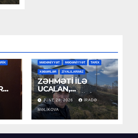
NİYYƏT
BRİK
MƏDƏNİYYƏT
MƏDƏNİYYƏT
TARİX
XƏBƏRLƏR
ZİYALILARIMIZ
ZƏHMƏTİ İLƏ
R
UCALAN,
XEYİRXAHLIĞI İLƏ
Ə
JUNE 28, 2026
İRADƏ
SEÇİLƏN: HACI
RAMAZAN QULİYEV
MƏLIKOVA