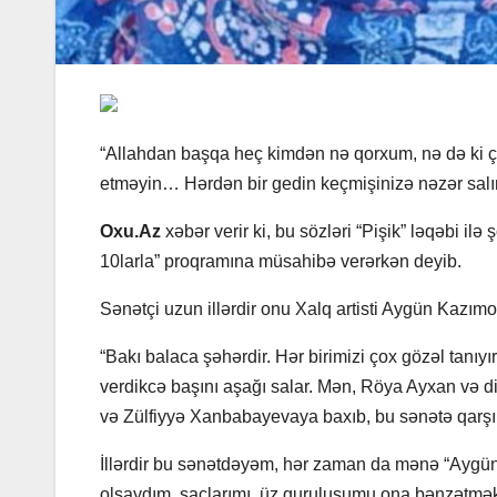
“Allahdan başqa heç kimdən nə qorxum, nə də ki çə
etməyin… Hərdən bir gedin keçmişinizə nəzər salı
Oxu.Az
xəbər verir ki, bu sözləri “Pişik” ləqəbi
10larla” proqramına müsahibə verərkən deyib.
Sənətçi uzun illərdir onu Xalq artisti Aygün Kazımo
“Bakı balaca şəhərdir. Hər birimizi çox gözəl tanıy
verdikcə başını aşağı salar. Mən, Röya Ayxan və
və Zülfiyyə Xanbabayevaya baxıb, bu sənətə qarşı s
İllərdir bu sənətdəyəm, hər zaman da mənə “Aygünü
olsaydım, saçlarımı, üz quruluşumu ona bənzətmək 