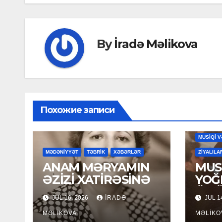
By
İradə Məlikova
Похожие записи
MAHNILA
MUSİQİ V
MƏDƏNİYYƏT
TƏBRİK
XƏBƏRLƏR
ZİYALILA
ANAM MƏRYAMIN
MUSİ
ƏZİZİ XATİRƏSİNƏ
YOĞ
ÖM
JUL 16, 2026
İRADƏ
JUL 1
MƏLIKOVA
MƏLIKO