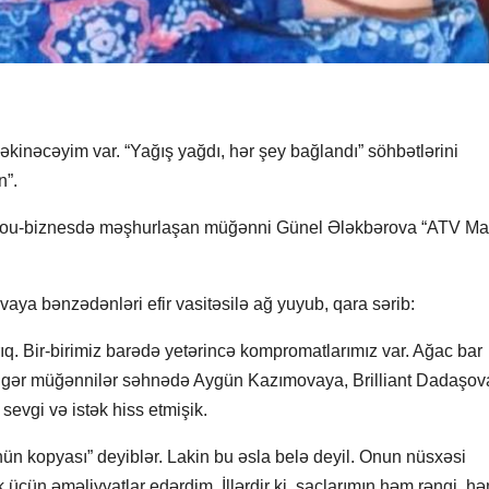
kinəcəyim var. “Yağış yağdı, hər şey bağlandı” söhbətlərini
n”.
 ilə şou-biznesdə məşhurlaşan müğənni Günel Ələkbərova “ATV M
vaya bənzədənləri efir vasitəsilə ağ yuyub, qara sərib:
ırıq. Bir-birimiz barədə yetərincə kompromatlarımız var. Ağac bar
 digər müğənnilər səhnədə Aygün Kazımovaya, Brilliant Dadaşo
evgi və istək hiss etmişik.
n kopyası” deyiblər. Lakin bu əsla belə deyil. Onun nüsxəsi
üçün əməliyyatlar edərdim. İllərdir ki, saçlarımın həm rəngi, h