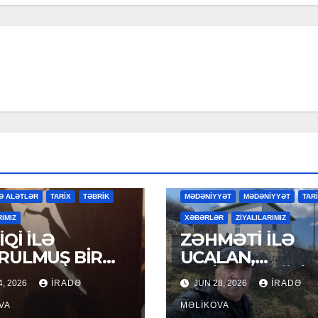
R
MƏDƏNİYYƏT
MƏDƏNİYYƏT
Ə ALƏTLƏR
TARİX
TƏBRİK
MƏDƏNİYYƏT
MƏDƏNİYYƏT
TAR
RIMIZ
XƏBƏRLƏR
ZİYALILARIMIZ
Qİ İLƏ
ZƏHMƏTİ İLƏ
RULMUŞ BİR
UCALAN,
ÜR
XEYİRXAHLIĞI İ
4, 2026
İRADƏ
JUN 28, 2026
İRADƏ
SEÇİLƏN: HACI
VA
RAMAZAN QULİ
MƏLIKOVA