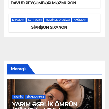
DAVUD PEYĞƏMBƏRİ MƏZMURON
KİTABLAR
LƏTIFƏLƏR
MULTIKULTURALIZM
NAĞILLAR
SİPRİŞON SIXANON
Maraqlı
TƏBRİK
ZİYALILARIMIZ
YARIM ƏSRLİK ÖMRÜN