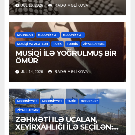
JUL 16, 2026
İRADƏ MƏLIKOVA
MAHNILAR
MƏDƏNİYYƏT
MƏDƏNİYYƏT
MUSİQİ VƏ ALƏTLƏR
TARİX
TƏBRİK
ZİYALILARIMIZ
MUSİQİ İLƏ YOĞRULMUŞ BİR
ÖMÜR
JUL 14, 2026
İRADƏ MƏLIKOVA
MƏDƏNİYYƏT
MƏDƏNİYYƏT
TARİX
XƏBƏRLƏR
ZİYALILARIMIZ
ZƏHMƏTİ İLƏ UCALAN,
XEYİRXAHLIĞI İLƏ SEÇİLƏN:
HACI RAMAZAN QULİYEV