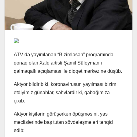
ATV-də yayımlanan “Bizimləsən” proqramında
qonaq olan Xalq artisti Şamil Süleymanlı
qalmaqallı açıqlaması ilə diqqət mərkəzinə düşüb.
Aktyor bildirib ki, koronavirusun yayılması bizim
etdiyimiz günahlar, səhvlərdir ki, qabağımıza
çıxıb.
Aktyor kişilərin görüşərkən öpüşməsini, yas
məclislərində baş tutan sövdələşmələri tənqid
edib: