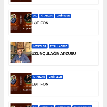
DİL
KİTABLAR
LƏTIFƏLƏR
LƏTİFON
LƏTIFƏLƏR
ZİYALILARIMIZ
UZUNQULAĞIN ARZUSU
KİTABLAR
LƏTIFƏLƏR
LƏTİFON