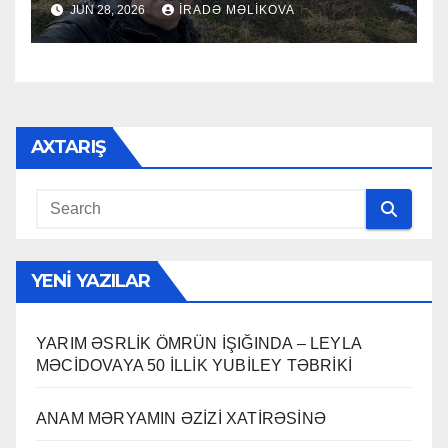
JUN 28, 2026
İRADƏ MƏLIKOVA
AXTARIŞ
YENI YAZILAR
YARIM ƏSRLİK ÖMRÜN İŞIĞINDA – LEYLA
MƏCİDOVAYA 50 İLLİK YUBİLEY TƏBRİKİ
ANAM MƏRYAMIN ƏZİZİ XATİRƏSİNƏ