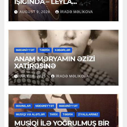
İŞIĞINDA – LEYLA
MƏCİDOVAYA 50 İLLİK
AUGUST 9, 2026
İRADƏ MƏLIKOVA
YUBİLEY TƏBRİKİ
MƏDƏNİYYƏT
TƏBRİK
XƏBƏRLƏR
ANAM MƏRYAMIN ƏZİZİ
XATİRƏSİNƏ
JULY 16, 2026
İRADƏ MƏLIKOVA
MAHNILAR
MƏDƏNİYYƏT
MƏDƏNİYYƏT
MUSİQİ VƏ ALƏTLƏR
TARİX
TƏBRİK
ZİYALILARIMIZ
MUSİQİ İLƏ YOĞRULMUŞ BİR