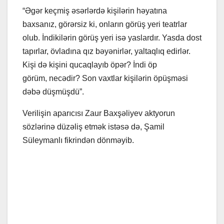
“Əgər keçmiş əsərlərdə kişilərin həyatına
baxsanız, görərsiz ki, onların görüş yeri teatrlar
olub. İndikilərin görüş yeri isə yaslardır. Yasda dost
tapırlar, övladına qız bəyənirlər, yaltaqlıq edirlər.
Kişi də kişini qucaqlayıb öpər? İndi öp
görüm, necədir? Son vaxtlar kişilərin öpüşməsi
dəbə düşmüşdü”.
Verilişin aparıcısı Zaur Baxşəliyev aktyorun
sözlərinə düzəliş etmək istəsə də, Şamil
Süleymanlı fikrindən dönməyib.