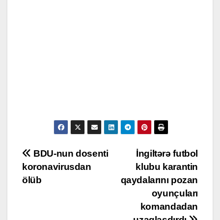
Post
BDU-nun dosenti
İngiltərə futbol
koronavirusdan
klubu karantin
navigation
ölüb
qaydalarını pozan
oyunçuları
komandadan
uzaqlaşdırdı