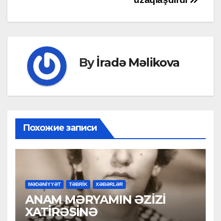
By
İradə Məlikova
Похожие записи
MƏDƏNİYYƏT
TƏBRİK
XƏBƏRLƏR
ANAM MƏRYAMIN ƏZİZİ
XATİRƏSİNƏ