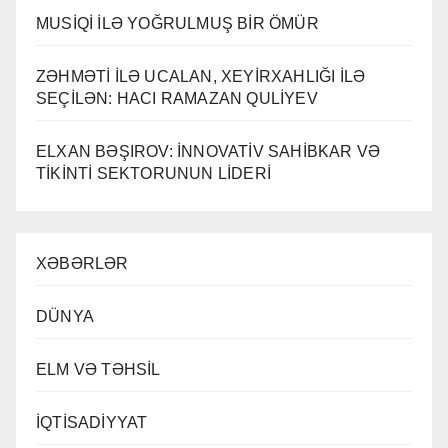
MUSİQİ İLƏ YOĞRULMUŞ BİR ÖMÜR
ZƏHMƏTİ İLƏ UCALAN, XEYİRXAHLIĞI İLƏ
SEÇİLƏN: HACI RAMAZAN QULİYEV
ELXAN BƏŞIROV: İNNOVATİV SAHİBKAR VƏ
TİKİNTİ SEKTORUNUN LİDERİ
XƏBƏRLƏR
DÜNYA
ELM VƏ TƏHSİL
İQTİSADİYYAT