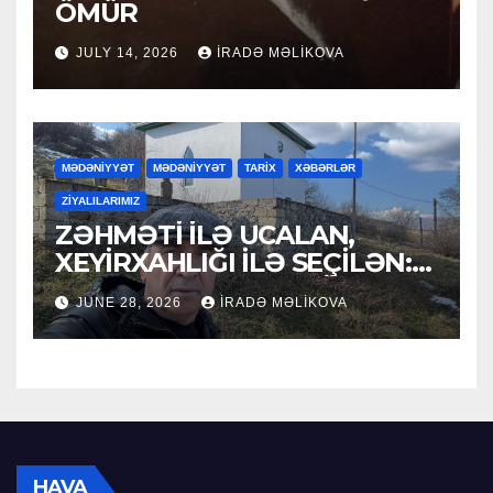
ÖMÜR
JULY 14, 2026
İRADƏ MƏLIKOVA
MƏDƏNİYYƏT
MƏDƏNİYYƏT
TARİX
XƏBƏRLƏR
ZİYALILARIMIZ
ZƏHMƏTİ İLƏ UCALAN,
XEYİRXAHLIĞI İLƏ SEÇİLƏN:
HACI RAMAZAN QULİYEV
JUNE 28, 2026
İRADƏ MƏLIKOVA
HAVA