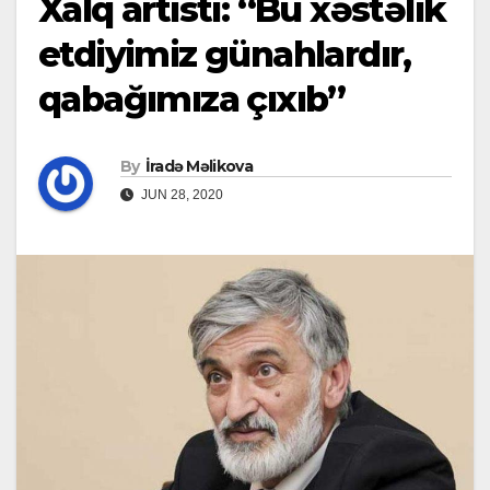
Xalq artisti: “Bu xəstəlik
etdiyimiz günahlardır,
qabağımıza çıxıb”
By
İradə Məlikova
JUN 28, 2020