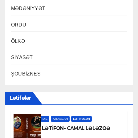
MƏDƏNİYYƏT
ORDU
ÖLKƏ
SİYASƏT
ŞOUBİZNES
Lətifələr
DİL
KİTABLAR
LƏTIFƏLƏR
LƏTİFON- CAMAL LƏLƏZOƏ