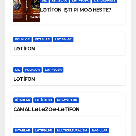
DİL
KİTABLAR
LƏTIFƏLƏR
ZİYALILARIMIZ
LƏTİFON-IŞTI PI-MOƏ HESTE?
FOLKLOR
KİTABLAR
LƏTIFƏLƏR
LƏTİFON
DİL
FOLKLOR
LƏTIFƏLƏR
LƏTİFON
KİTABLAR
LƏTIFƏLƏR
RƏVAYƏTLƏR
CAMAL LƏLƏZOƏ-LƏTİFON
KİTABLAR
LƏTIFƏLƏR
MULTIKULTURALIZM
NAĞILLAR