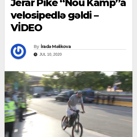
Jerar Pike “Nou Kamp”a
velosipedlə gəldi –
VİDEO
By
İradə Məlikova
JUL 10, 2020