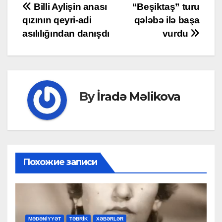
Post
Billi Aylişin anası
“Beşiktaş” turu
qızının qeyri-adi
qələbə ilə başa
navigation
asılılığından danışdı
vurdu
By
İradə Məlikova
Похожие записи
MƏDƏNİYYƏT
TƏBRİK
XƏBƏRLƏR