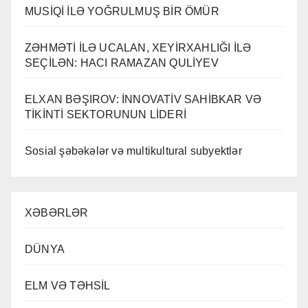
MUSİQİ İLƏ YOĞRULMUŞ BİR ÖMÜR
ZƏHMƏTİ İLƏ UCALAN, XEYİRXAHLIĞI İLƏ
SEÇİLƏN: HACI RAMAZAN QULİYEV
ELXAN BƏŞIROV: İNNOVATİV SAHİBKAR VƏ
TİKİNTİ SEKTORUNUN LİDERİ
Sosial şəbəkələr və multikultural subyektlər
XƏBƏRLƏR
DÜNYA
ELM VƏ TƏHSİL