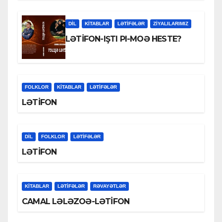
DİL
KİTABLAR
LƏTIFƏLƏR
ZİYALILARIMIZ
LƏTİFON-IŞTI PI-MOƏ HESTE?
FOLKLOR
KİTABLAR
LƏTIFƏLƏR
LƏTİFON
DİL
FOLKLOR
LƏTIFƏLƏR
LƏTİFON
KİTABLAR
LƏTIFƏLƏR
RƏVAYƏTLƏR
CAMAL LƏLƏZOƏ-LƏTİFON