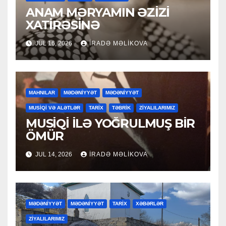
ANAM MƏRYAMIN ƏZİZİ
XATİRƏSİNƏ
JUL 16, 2026
İRADƏ MƏLIKOVA
MAHNILAR
MƏDƏNİYYƏT
MƏDƏNİYYƏT
MUSİQİ VƏ ALƏTLƏR
TARİX
TƏBRİK
ZİYALILARIMIZ
MUSİQİ İLƏ YOĞRULMUŞ BİR
ÖMÜR
JUL 14, 2026
İRADƏ MƏLIKOVA
MƏDƏNİYYƏT
MƏDƏNİYYƏT
TARİX
XƏBƏRLƏR
ZİYALILARIMIZ