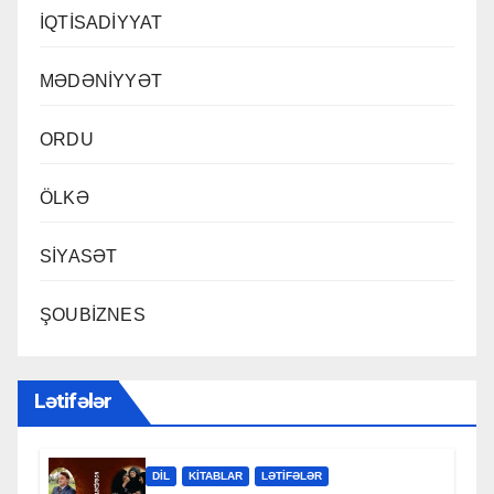
İQTİSADİYYAT
MƏDƏNİYYƏT
ORDU
ÖLKƏ
SİYASƏT
ŞOUBİZNES
Lətifələr
DİL
KİTABLAR
LƏTIFƏLƏR