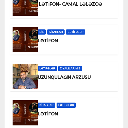
LƏTİFON- CAMAL LƏLƏZOƏ
DİL
KİTABLAR
LƏTIFƏLƏR
LƏTİFON
LƏTIFƏLƏR
ZİYALILARIMIZ
UZUNQULAĞIN ARZUSU
KİTABLAR
LƏTIFƏLƏR
LƏTİFON