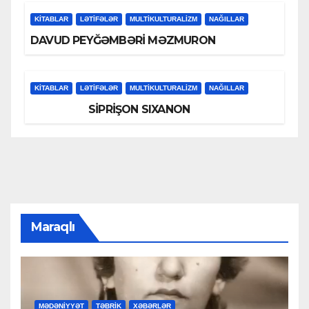
KİTABLAR
LƏTIFƏLƏR
MULTIKULTURALIZM
NAĞILLAR
DAVUD PEYĞƏMBƏRİ MƏZMURON
KİTABLAR
LƏTIFƏLƏR
MULTIKULTURALIZM
NAĞILLAR
SİPRİŞON SIXANON
Maraqlı
MƏDƏNİYYƏT
TƏBRİK
XƏBƏRLƏR