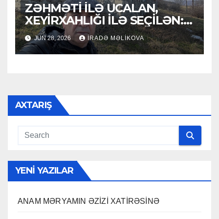
ZƏHMƏTİ İLƏ UCALAN,
XEYİRXAHLIĞI İLƏ SEÇİLƏN:
HACI RAMAZAN QULİYEV
JUN 28, 2026
İRADƏ MƏLIKOVA
AXTARIŞ
YENI YAZILAR
ANAM MƏRYAMIN ƏZİZİ XATİRƏSİNƏ