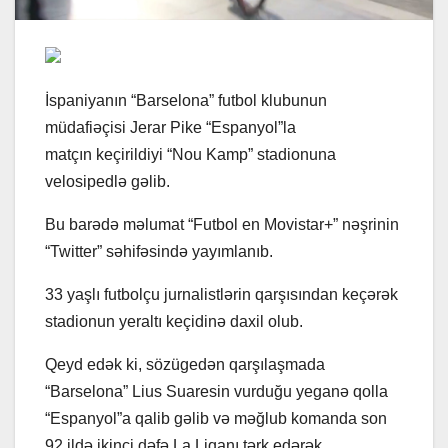
İspaniyanın “Barselona” futbol klubunun
müdafiəçisi Jerar Pike “Espanyol”la
matçın keçirildiyi “Nou Kamp” stadionuna
velosipedlə gəlib.
Bu barədə məlumat “Futbol en Movistar+” nəşrinin
“Twitter” səhifəsində yayımlanıb.
33 yaşlı futbolçu jurnalistlərin qarşısından keçərək
stadionun yeraltı keçidinə daxil olub.
Qeyd edək ki, sözügedən qarşılaşmada
“Barselona” Lius Suaresin vurduğu yeganə qolla
“Espanyol”a qalib gəlib və məğlub komanda son
92 ildə ikinci dəfə La Liqanı tərk edərək,