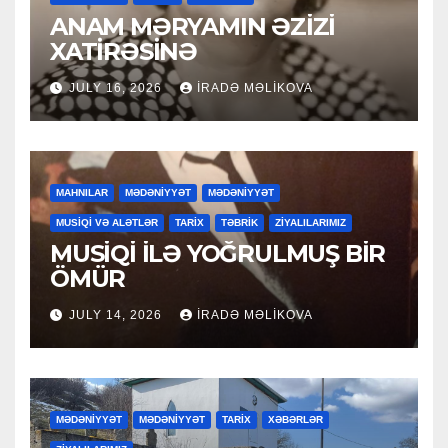
ANAM MƏRYAMIN ƏZİZİ
XATİRƏSİNƏ
JULY 16, 2026
İRADƏ MƏLIKOVA
MAHNILAR
MƏDƏNİYYƏT
MƏDƏNİYYƏT
MUSİQİ VƏ ALƏTLƏR
TARİX
TƏBRİK
ZİYALILARIMIZ
MUSİQİ İLƏ YOĞRULMUŞ BİR
ÖMÜR
JULY 14, 2026
İRADƏ MƏLIKOVA
MƏDƏNİYYƏT
MƏDƏNİYYƏT
TARİX
XƏBƏRLƏR