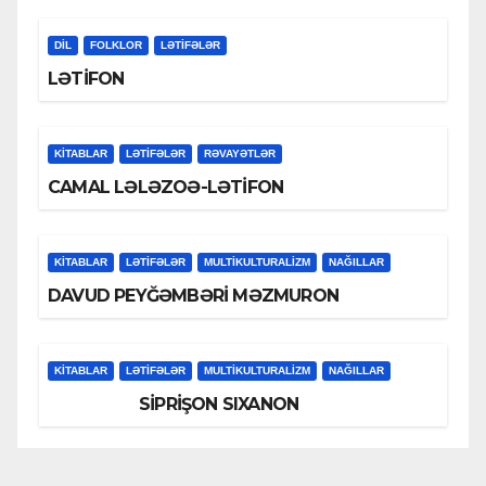
DİL
FOLKLOR
LƏTIFƏLƏR
LƏTİFON
KİTABLAR
LƏTIFƏLƏR
RƏVAYƏTLƏR
CAMAL LƏLƏZOƏ-LƏTİFON
KİTABLAR
LƏTIFƏLƏR
MULTIKULTURALIZM
NAĞILLAR
DAVUD PEYĞƏMBƏRİ MƏZMURON
KİTABLAR
LƏTIFƏLƏR
MULTIKULTURALIZM
NAĞILLAR
SİPRİŞON SIXANON