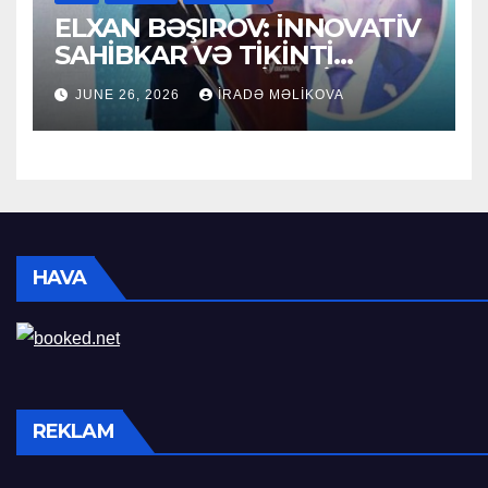
ELXAN BƏŞIROV: İNNOVATİV
SAHİBKAR VƏ TİKİNTİ
SEKTORUNUN LİDERİ
JUNE 26, 2026
İRADƏ MƏLIKOVA
HAVA
REKLAM