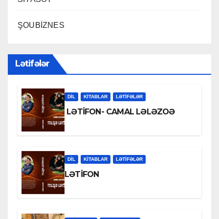
ŞOUBİZNES
Lətifələr
DİL
KİTABLAR
LƏTIFƏLƏR
LƏTİFON- CAMAL LƏLƏZOƏ
DİL
KİTABLAR
LƏTIFƏLƏR
LƏTİFON