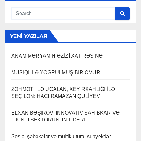
YENI YAZILAR
ANAM MƏRYAMIN ƏZİZİ XATİRƏSİNƏ
MUSİQİ İLƏ YOĞRULMUŞ BİR ÖMÜR
ZƏHMƏTİ İLƏ UCALAN, XEYİRXAHLIĞI İLƏ
SEÇİLƏN: HACI RAMAZAN QULİYEV
ELXAN BƏŞIROV: İNNOVATİV SAHİBKAR VƏ
TİKİNTİ SEKTORUNUN LİDERİ
Sosial şəbəkələr və multikultural subyektlər