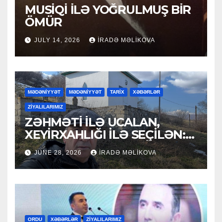
MUSİQİ İLƏ YOĞRULMUŞ BİR
ÖMÜR
JULY 14, 2026
İRADƏ MƏLIKOVA
MƏDƏNİYYƏT
MƏDƏNİYYƏT
TARİX
XƏBƏRLƏR
ZİYALILARIMIZ
ZƏHMƏTİ İLƏ UCALAN,
XEYİRXAHLIĞI İLƏ SEÇİLƏN:
HACI RAMAZAN QULİYEV
JUNE 28, 2026
İRADƏ MƏLIKOVA
ORDU
XƏBƏRLƏR
ZİYALILARIMIZ