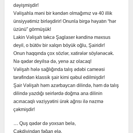
dəyişmişdir!
Vəlişahla məni bir kəndən olmağımız və 40 illik
ünsiyyətimiz birləşdirir! Onunla birgə həyatın “hər
üzünü” görmüşük!
Lakin Vəlişah təkcə Şaglaser kəndinə məxsus
deyil, o bütöv bir xalqın böyük oğlu, Şairidir!
Onun haqqında çox sözlər, xatirələr söylənəcək.
Nə qədər deyilsə də, yenə az olacaq!
Vəlişah hələ sağlığında talış ədəbi cameəsi
tərəfindən klassik şair kimi qəbul edilmişdir!
Şair Vəlişah həm azərbaycan dilində, həm də talış
dilində yazdığı seirlərdə doğma ana dilinin
acınacaqlı vəziyyətini ürək ağrısı ilə nəzmə
çəkmişdir!
… Quş qədər də yoxsan belə,
Çəkdiyindən fəğan elə,