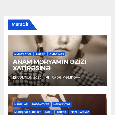
Maraqlı
MƏDƏNİYYƏT
TƏBRİK
XƏBƏRLƏR
ANAM MƏRYAMIN ƏZİZİ
XATİRƏSİNƏ
JULY 16, 2026
İRADƏ MƏLIKOVA
MAHNILAR
MƏDƏNİYYƏT
MƏDƏNİYYƏT
MUSİQİ VƏ ALƏTLƏR
TARİX
TƏBRİK
ZİYALILARIMIZ