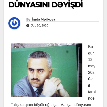
DÜNYASINI DƏYİŞDİ
By
İradə Məlikova
JUL 20, 2020
Bu
gün
13
may
202
0-ci
il
tarixi
ndə
Talış xalqının böyük oğlu şair Vəlişah dünyasını