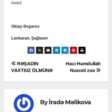
Amin!
Oktay Əsgərov
Lənkaran, Şağlaser
Post
RƏŞADIN
Hacı Həmdullah
VAXTSIZ ÖLMÜNƏ
Nusrəti zoə
navigation
By
İradə Məlikova