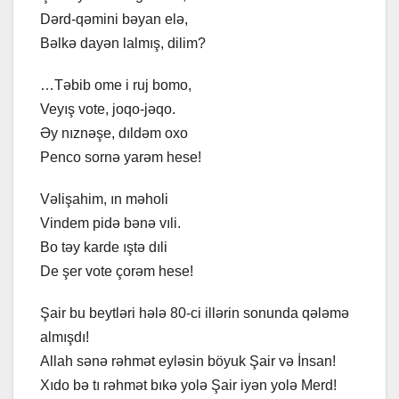
Dərd-qəmini bəyan elə,
Bəlkə dayən lalmış, dilim?
…Təbib ome i ruj bomo,
Veyış vote, joqo-jəqo.
Əy nıznəşe, dıldəm oxo
Penco sornə yarəm hese!
Vəlişahim, ın məholi
Vindem pidə bənə vıli.
Bo təy karde ıştə dıli
De şer vote çorəm hese!
Şair bu beytləri hələ 80-ci illərin sonunda qələmə
almışdı!
Allah sənə rəhmət eyləsin böyuk Şair və İnsan!
Xıdo bə tı rəhmət bıkə yolə Şair iyən yolə Merd!