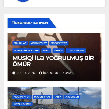
Похожие записи
MAHNILAR
MƏDƏNİYYƏT
MƏDƏNİYYƏT
MUSİQİ VƏ ALƏTLƏR
TARİX
TƏBRİK
ZİYALILARIMIZ
MUSİQİ İLƏ YOĞRULMUŞ BİR
ÖMÜR
JUL 14, 2026
İRADƏ MƏLIKOVA
MƏDƏNİYYƏT
MƏDƏNİYYƏT
TARİX
XƏBƏRLƏR
ZİYALILARIMIZ