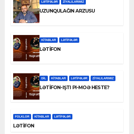
LƏTIFƏLƏR
ZİYALILARIMIZ
UZUNQULAĞIN ARZUSU
KİTABLAR
LƏTIFƏLƏR
LƏTİFON
DİL
KİTABLAR
LƏTIFƏLƏR
ZİYALILARIMIZ
LƏTİFON-IŞTI PI-MOƏ HESTE?
FOLKLOR
KİTABLAR
LƏTIFƏLƏR
LƏTİFON