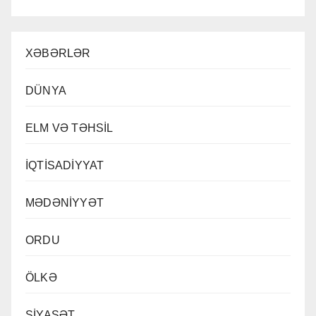
XƏBƏRLƏR
DÜNYA
ELM VƏ TƏHSİL
İQTİSADİYYAT
MƏDƏNİYYƏT
ORDU
ÖLKƏ
SİYASƏT