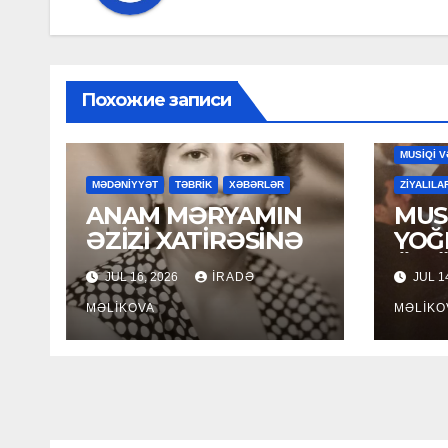
Похожие записи
MAHNILA
MUSİQİ V
MƏDƏNİYYƏT
TƏBRİK
XƏBƏRLƏR
ZİYALILA
ANAM MƏRYAMIN
MUSİ
ƏZİZİ XATİRƏSİNƏ
YOĞ
ÖM
JUL 16, 2026
İRADƏ
JUL 1
MƏLIKOVA
MƏLIKO