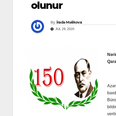
olunur
By
İradə Məlikova
JUL 29, 2020
Nəri
Qara
Azər
baxd
Büro
bild
veril