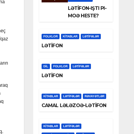
ana
LƏTİFON-IŞTI PI-
MOƏ HESTE?
heç
FOLKLOR
KİTABLAR
LƏTIFƏLƏR
fqaz
LƏTİFON
arın
DİL
FOLKLOR
LƏTIFƏLƏR
LƏTİFON
araq
n
KİTABLAR
LƏTIFƏLƏR
RƏVAYƏTLƏR
aq
CAMAL LƏLƏZOƏ-LƏTİFON
KİTABLAR
LƏTIFƏLƏR
q.