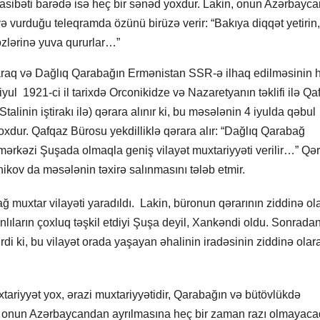
asibəti barədə isə heç bir sənəd yoxdur. Lakin, onun Azərbayc
ə vurduğu teleqramda özünü birüzə verir: “Bakıya diqqət yetirin,
zlərinə yuva qururlar…”
araq və Dağlıq Qarabağın Ermənistan SSR-ə ilhaq edilməsinin 
yul 1921-ci il tarixdə Orconikidze və Nazaretyanın təklifi ilə Qa
inin iştirakı ilə) qərara alınır ki, bu məsələnin 4 iyulda qəbul
dur. Qafqaz Bürosu yekdilliklə qərara alır: “Dağlıq Qarabağ
mərkəzi Şuşada olmaqla geniş vilayət muxtariyyəti verilir…” Qər
snikov da məsələnin təxirə salınmasını tələb etmir.
 muxtar vilayəti yaradıldı. Lakin, büronun qərarının ziddinə ol
ıların çoxluq təşkil etdiyi Şuşa deyil, Xankəndi oldu. Sonrada
di ki, bu vilayət orada yaşayan əhalinin iradəsinin ziddinə olar
tariyyət yox, ərazi muxtariyyətidir, Qarabağın və bütövlükdə
ız onun Azərbaycandan ayrılmasına heç bir zaman razı olmayaca