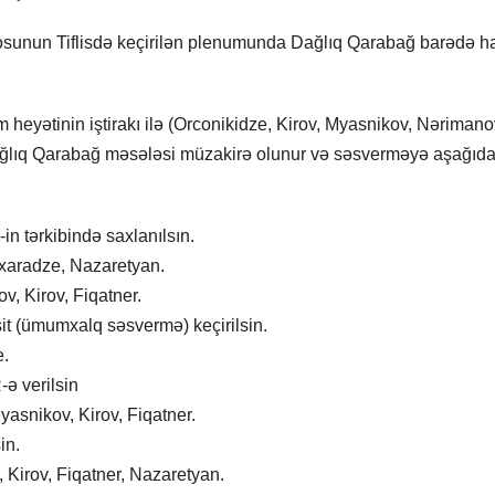
bürosunun Tiflisdə keçirilən plenumunda Dağlıq Qarabağ barədə h
 heyətinin iştirakı ilə (Orconikidze, Kirov, Myasnikov, Nərimano
ağlıq Qarabağ məsələsi müzakirə olunur və səsverməyə aşağıda
 tərkibində saxlanılsın.
axaradze, Nazaretyan.
v, Kirov, Fiqatner.
isit (ümumxalq səsvermə) keçirilsin.
e.
ə verilsin
yasnikov, Kirov, Fiqatner.
in.
, Kirov, Fiqatner, Nazaretyan.