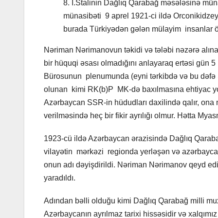
8. İ.Stalinin Dağlıq Qarabağ məsələsinə mün
münasibəti 9 aprel 1921-ci ildə Orconikidzey
burada Türkiyədən gələn mülayim insanlar ö
Nəriman Nərimanovun təkidi və tələbi nəzərə alın
bir hüquqi əsası olmadığını anlayaraq ertəsi gün 5 i
Bürosunun plenumunda (eyni tərkibdə və bu dəfə Stal
olunan kimi RK(b)P MK-də baxılmasına ehtiyac yox
Azərbaycan SSR-in hüdudları daxilində qalır, ona 
verilməsində heç bir fikir ayrılığı olmur. Hətta Mya
1923-cü ildə Azərbaycan ərazisində Dağlıq Qarabağ
vilayətin mərkəzi regionda yerləşən və azərbaycanl
onun adı dəyişdirildi. Nəriman Nərimanov qeyd edir
yaradıldı.
Adından bəlli olduğu kimi Dağlıq Qarabağ milli mux
Azərbaycanın ayrılmaz tarixi hissəsidir və xalqım