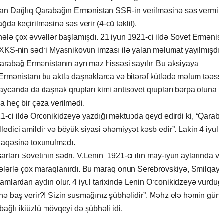
retyan Dağlıq Qarabağın Ermənistan SSR-in verilməsinə səs vermir
ağda keçirilməsinə səs verir (4-cü təklif).
ələ çox əvvəllər başlamışdı. 21 iyun 1921-ci ildə Sovet Erməni
KS-nin sədri Myasnikovun imzası ilə yalan məlumat yayılmışdı 
arabağ Ermənistanın ayrılmaz hissəsi sayılır. Bu aksiyaya
Ermənistanı bu aktla daşnaklarda və bitərəf kütlədə məlum təəs
ycanda da daşnak qrupları kimi antisovet qrupları bərpa oluna b
heç bir çəza verilmədi.
1-ci ildə Orconikidzeyə yazdığı məktubda qeyd edirdi ki, “Qara
dici amildir və böyük siyasi əhəmiyyət kəsb edir”. Lakin 4 iyul
laqəsinə toxunulmadı.
ları Sovetinin sədri, V.Lenin 1921-ci ilin may-iyun aylarında və
lərlə çox maraqlanırdı. Bu maraq onun Serebrovskiyə, Smilqay
mlardan aydın olur. 4 iyul tarixində Lenin Orconikidzeyə vurd
nə baş verir?! Sizin susmağınız şübhəlidir”. Məhz elə həmin gü
ağlı ikiüzlü mövqeyi də şübhəli idi.