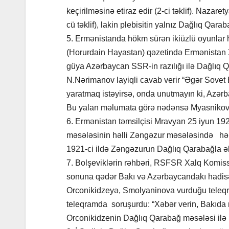
keçirilməsinə etiraz edir (2-ci təklif). Naza
cü təklif), lakin plebisitin yalnız Dağlıq Qarab
5. Ermənistanda hökm sürən ikiüzlü oyunlar h
(Horurdain Hayastan) qəzetində Ermənistan X
güya Azərbaycan SSR-in razılığı ilə Dağlıq Q
N.Nərimanov layiqli cavab verir “Əgər Sovet 
yaratmaq istəyirsə, onda unutmayın ki, Azərba
Bu yalan məlumata görə nədənsə Myasnikova 
6. Ermənistan təmsilçisi Mravyan 25 iyun 192
məsələsinin həlli Zəngəzur məsələsində həlle
1921-ci ildə Zəngəzurun Dağlıq Qarabağla ə
7. Bolşeviklərin rəhbəri, RSFSR Xalq Komissar
sonuna qədər Bakı və Azərbaycandakı hadisə
Orconikidzeyə, Smolyaninova vurduğu teleqra
teleqramda soruşurdu: “Xəbər verin, Bakıda 
Orconikidzenin Dağlıq Qarabağ məsələsi ilə b