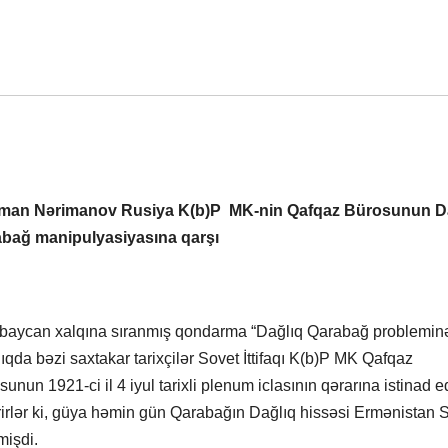
man Nərimanov Rusiya K(b)P MK-nin Qafqaz Bürosunun D
bağ manipulyasiyasına qarşı
baycan xalqına sıranmış qondarma “Dağlıq Qarabağ problemin
ıqda bəzi saxtakar tarixçilər Sovet İttifaqı K(b)P MK Qafqaz
sunun 1921-ci il 4 iyul tarixli plenum iclasının qərarına istinad 
irirlər ki, güya həmin gün Qarabağın Dağlıq hissəsi Ermənistan
mişdi.