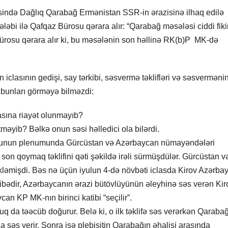
cəsində Dağlıq Qarabağ Ermənistan SSR-in ərazisinə ilhaq edilə
ələbi ilə Qafqaz Bürosu qərara alır: “Qarabağ məsələsi ciddi fiki
rosu qərara alır ki, bu məsələnin son həllinə RK(b)P MK-də
n iclasının gedişi, say tərkibi, səsvermə təklifləri və səsverməni
 bunları görməyə bilməzdi:
asına riayət olunmayıb?
məyib? Bəlkə onun səsi həlledici ola bilərdi.
ürosunun plenumunda Gürcüstan və Azərbaycan nümayəndələri
on qoymaq təklifini qəti şəkildə irəli sürmüşdülər. Gürcüstan v
ləmişdi. Bəs nə üçün iyulun 4-də növbəti iclasda Kirov Azərba
 Qəribədir, Azərbaycanın ərazi bütövlüyünün əleyhinə səs verən Kiro
ycan KP MK-nın birinci katibi “seçilir”.
 da təəcüb doğurur. Belə ki, o ilk təklifə səs verərkən Qaraba
 səs verir. Sonra isə plebisitin Qarabağın əhalisi arasında