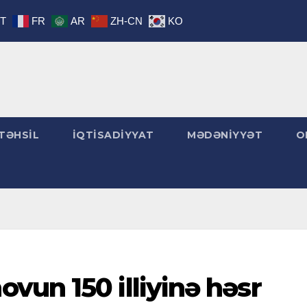
IT
FR
AR
ZH-CN
KO
TƏHSİL
İQTİSADİYYAT
MƏDƏNİYYƏT
O
un 150 illiyinə həsr