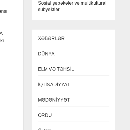
Sosial şəbəkələr və multikultural
subyektlər
ansı
v,
XƏBƏRLƏR
kı
DÜNYA
ELM VƏ TƏHSİL
İQTİSADİYYAT
MƏDƏNİYYƏT
ORDU