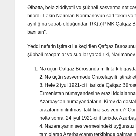
Əlbəttə, belə ziddiyətli və şübhəli səsvermə nəti
bilərdi. Lakin Nəriman Nərimanovun sərt təkidi və t
ayrılığına səbəb olduğundan RK(b)P MK Qafqaz Bü
baxılsın”.
Yeddi nəfərin iştirakı ilə keçirilən Qafqaz Bürosunu
şübhəli məqamlar və suallar yaradır ki, Nərimanov
Nə üçün Qafqaz Bürosunda milli tərkib qayd
2. Nə üçün səsvermədə Oraxelaşvili iştirak et
3. Hələ 2 iyul 1921-ci il tarixdə Qafqaz B
Ermənistan nümayəndəsinə ərazi iddialarına s
Azərbaycan nümayəndələrini Kirov da dəstək
ərazilərinin itirilməsi təklifinə səs verirdi?
həftə sonra, 24 iyul 1921-ci il tarixdə, Azərba
4. Nazaretyanın səs verməsindəki uyğunsuzluq
tam olaraq Azərbaycanın tərkibində qalmasına