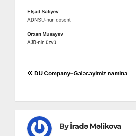
Elşad Səfiyev
ADNSU-nun dosenti
Orxan Musayev
AJB-nin üzvü
Post
DU Company–Gələcəyimiz naminə
navigation
By
İradə Məlikova