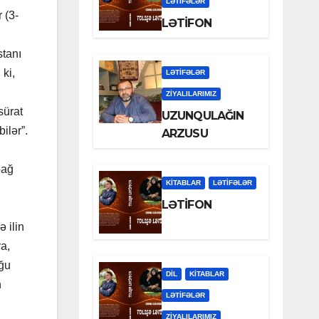
LƏTIFƏLƏR
 (3-
LƏTİFON
stanı
ki,
LƏTIFƏLƏR
ZİYALILARIMIZ
sürat
UZUNQULAĞIN
ilər”.
ARZUSU
bağ
KİTABLAR
LƏTIFƏLƏR
LƏTİFON
 ilin
a,
uğu
DİL
KİTABLAR
n
LƏTIFƏLƏR
ZİYALILARIMIZ