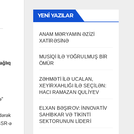
YENI YAZILAR
ANAM MƏRYAMIN ƏZİZİ
XATİRƏSİNƏ
MUSİQİ İLƏ YOĞRULMUŞ BİR
ağlıq
ÖMÜR
ZƏHMƏTİ İLƏ UCALAN,
XEYİRXAHLIĞI İLƏ SEÇİLƏN:
HACI RAMAZAN QULİYEV
ə”
ELXAN BƏŞIROV: İNNOVATİV
SAHİBKAR VƏ TİKİNTİ
edərək
SEKTORUNUN LİDERİ
 SSR-ə