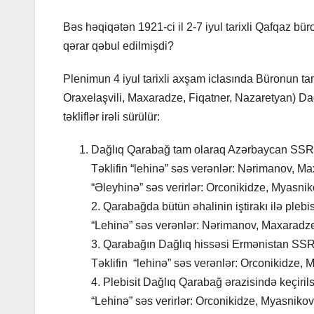
Bəs həqiqətən 1921-ci il 2-7 iyul tarixli Qafqaz 
qərar qəbul edilmişdi?
Plenimun 4 iyul tarixli axşam iclasında Büronun tam
Oraxelaşvili, Maxaradze, Fiqatner, Nazaretyan) D
təkliflər irəli sürülür:
Dağlıq Qarabağ tam olaraq Azərbaycan SSR-in
Təklifin “lehinə” səs verənlər: Nərimanov, M
“Əleyhinə” səs verirlər: Orconikidze, Myasniko
2. Qarabağda bütün əhalinin iştirakı ilə pleb
“Lehinə” səs verənlər: Nərimanov, Maxaradz
3. Qarabağın Dağlıq hissəsi Ermənistan SSR-
Təklifin “lehinə” səs verənlər: Orconikidze, M
4. Plebisit Dağlıq Qarabağ ərazisində keçirils
“Lehinə” səs verirlər: Orconikidze, Myasnikov