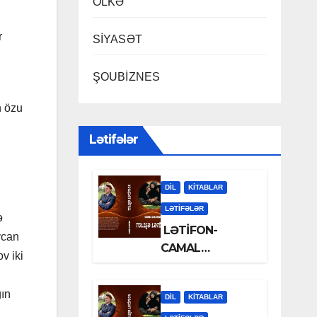
ÖLKƏ
r
SİYASƏT
ŞOUBİZNES
n özu
Lətifələr
DİL
KİTABLAR
LƏTIFƏLƏR
ə
LƏTİFON-
ycan
CAMAL
v iki
LƏLƏZOƏ
ğın
DİL
KİTABLAR