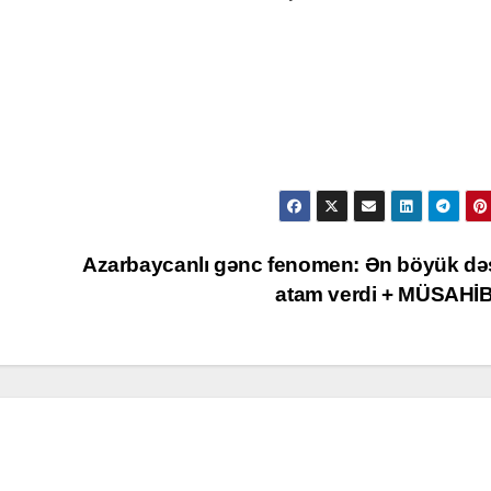
Azarbaycanlı gənc fenomen: Ən böyük də
atam verdi + MÜSAH