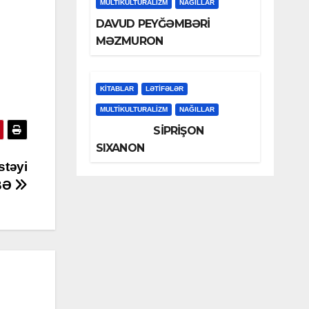
MULTIKULTURALIZM
NAĞILLAR
DAVUD PEYĞƏMBƏRİ
MƏZMURON
KİTABLAR
LƏTIFƏLƏR
MULTIKULTURALIZM
NAĞILLAR
SİPRİŞON
SIXANON
stəyi
İBƏ