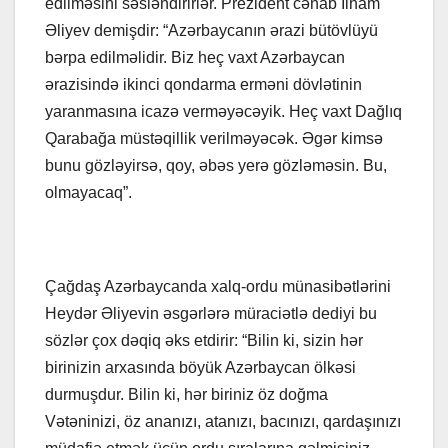
edilməsini səsləndirirlər. Prezident cənab İlham
Əliyev demişdir: “Azərbaycanın ərazi bütövlüyü
bərpa edilməlidir. Biz heç vaxt Azərbaycan
ərazisində ikinci qondarma erməni dövlətinin
yaranmasına icazə verməyəcəyik. Heç vaxt Dağlıq
Qarabağa müstəqillik verilməyəcək. Əgər kimsə
bunu gözləyirsə, qoy, əbəs yerə gözləməsin. Bu,
olmayacaq”.
Çağdaş Azərbaycanda xalq-ordu münasibətlərini
Heydər Əliyevin əsgərlərə müraciətlə dediyi bu
sözlər çox dəqiq əks etdirir: “Bilin ki, sizin hər
birinizin arxasında böyük Azərbaycan ölkəsi
durmuşdur. Bilin ki, hər biriniz öz doğma
Vətəninizi, öz ananızı, atanızı, bacınızı, qardaşınızı