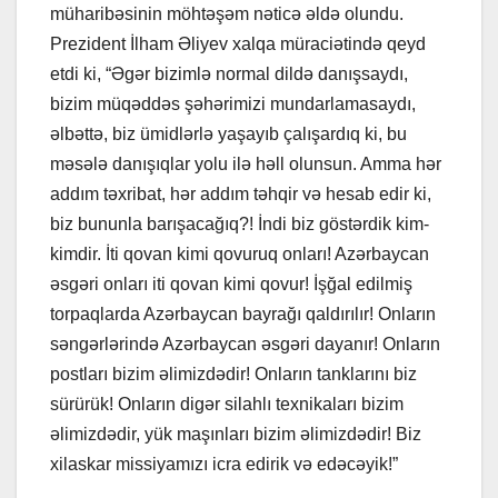
müharibəsinin möhtəşəm nəticə əldə olundu.
Prezident İlham Əliyev xalqa müraciətində qeyd
etdi ki, “Əgər bizimlə normal dildə danışsaydı,
bizim müqəddəs şəhərimizi mundarlamasaydı,
əlbəttə, biz ümidlərlə yaşayıb çalışardıq ki, bu
məsələ danışıqlar yolu ilə həll olunsun. Amma hər
addım təxribat, hər addım təhqir və hesab edir ki,
biz bununla barışacağıq?! İndi biz göstərdik kim-
kimdir. İti qovan kimi qovuruq onları! Azərbaycan
əsgəri onları iti qovan kimi qovur! İşğal edilmiş
torpaqlarda Azərbaycan bayrağı qaldırılır! Onların
səngərlərində Azərbaycan əsgəri dayanır! Onların
postları bizim əlimizdədir! Onların tanklarını biz
sürürük! Onların digər silahlı texnikaları bizim
əlimizdədir, yük maşınları bizim əlimizdədir! Biz
xilaskar missiyamızı icra edirik və edəcəyik!”