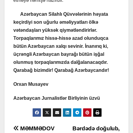
etməyə həmişə hazırdır.
Azərbaycan Silahlı Qüvvələrinin həyata
keçirdiyi son uğurlu əməliyyatları ölkə
vətəndaşları yüksək qiymətləndirirlər.
Torpaqlarımız hissə-hissə azad olunduqca
bütün Azərbaycan xalqı sevinir. İnanırıq ki,
üçrəngli Azərbaycan bayrağı bütün işğal
olunmuş torpaqlarımızda dalğalanacaqdır.
Qarabağ bizimdir! Qarabağ Azərbaycandır!
Orxan Musayev
Azərbaycan Jurnalistlər Birliyinin üzvü
Post
MƏMMƏDOV
Bərdədə doğulub,