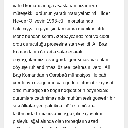
vahid komandanlığa əsaslanan nizami və
mütəşəkkil ordunun yaradılması yalnız milli lider
Heydər Əliyevin 1993-cü ilin ortalarında
hakimiyyətə qayıdışından sonra mümkün oldu.
Məhz bundan sonra Azərbaycanda real və ciddi
ordu quruculuğu prosesinə start verildi. Ali Baş
Komandanın ön xəttə səfər edərək
döyüşçülərimizlə səngərdə görüşməsi və onları
döyüşə ruhlandırması öz real bəhrəsini verdi. Ali
Baş Komandanın Qarabağ münaqişəsi ilə bağlı
yürütdüyü uzaqgörən və uğurlu diplomatik siyasət
artıq münaqişə ilə bağlı həqiqətlərin beynəlxalq
qurumlara çatdırılmasında mühüm təsir göstərir, bir
sıra ölkələr yeri gəldikcə, nüfuzlu mötəbər
tədbirlərdə Ermənistanın işğalçılıq siyasətini
pisləyir, işğal altında olan torpaqların azad