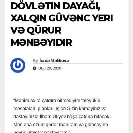
DÖVLƏTIN DAYAĞI,
XALQIN GÜVƏNC YERI
VƏ QÜRUR
MƏNBƏYIDIR
By
İradə Məlikova
DEC 20, 2020
“Mənim axıra çatdıra bilmədiyim taleyüklü
məsələləri, planları, işləri Sizin köməyiniz və
dəstəyinizlə İlham Əliyev başa çatdıra biləcək.
Mən ona özüm qədər inanıram və gələcəyinə
böyük ümidlər bəsləyirəm.”