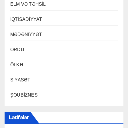
ELM VƏ TƏHSİL
İQTİSADİYYAT
MƏDƏNİYYƏT
ORDU
ÖLKƏ
SİYASƏT
ŞOUBİZNES
Lətifələr