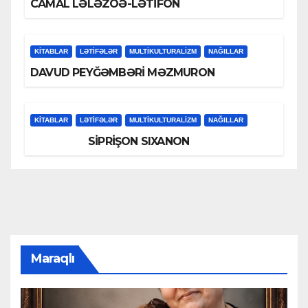
CAMAL LƏLƏZOƏ-LƏTİFON
KİTABLAR
LƏTIFƏLƏR
MULTIKULTURALIZM
NAĞILLAR
DAVUD PEYĞƏMBƏRİ MƏZMURON
KİTABLAR
LƏTIFƏLƏR
MULTIKULTURALIZM
NAĞILLAR
SİPRİŞON SIXANON
Maraqlı