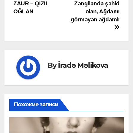
ZAUR – QIZIL
Zəngilanda şəhid
navigation
OĞLAN
olan, Ağdamı
görməyən ağdamlı
By
İradə Məlikova
Похожие записи