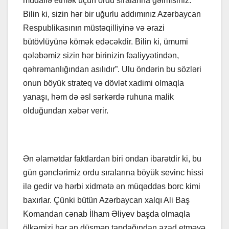
müdafiə etmək üçün ordu sıralarına gəlmisiniz.
Bilin ki, sizin hər bir uğurlu addımınız Azərbaycan
Respublikasının müstəqilliyinə və ərazi
bütövlüyünə kömək edəcəkdir. Bilin ki, ümumi
qələbəmiz sizin hər birinizin fəaliyyətindən,
qəhrəmanlığından asılıdır”. Ulu öndərin bu sözləri
onun böyük strateq və dövlət xadimi olmaqla
yanaşı, həm də əsl sərkərdə ruhuna malik
olduğundan xəbər verir.
Ən əlamətdar faktlardan biri ondan ibarətdir ki, bu
gün gənclərimiz ordu sıralarına böyük sevinc hissi
ilə gedir və hərbi xidmətə ən müqəddəs borc kimi
baxırlar. Çünki bütün Azərbaycan xalqı Ali Baş
Komandan cənab İlham Əliyev başda olmaqla
ölkəmizi hər an düşmən tapdağından azad etməyə