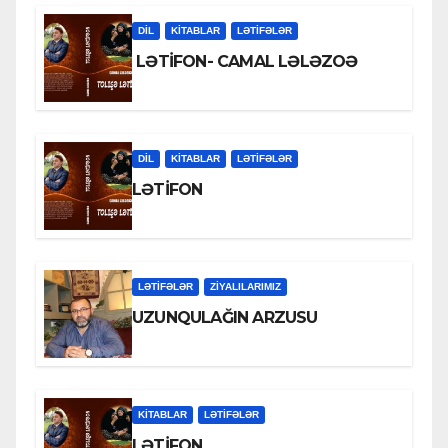
DİL
KİTABLAR
LƏTIFƏLƏR
LƏTİFON- CAMAL LƏLƏZOƏ
DİL
KİTABLAR
LƏTIFƏLƏR
LƏTİFON
LƏTIFƏLƏR
ZİYALILARIMIZ
UZUNQULAĞIN ARZUSU
KİTABLAR
LƏTIFƏLƏR
LƏTİFON