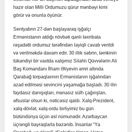
hazır olan Milli Ordumuzu qürur mənbəyi kimi
görür və onunla öyünür.
Sentyabrın 27-dən başlayaraq işğalçı
Ermənistanın atdığı növbəti qanlı təxribata
rəşadətli ordumuz tərəfindən layiqli cavab verildi
və verilməkdə davam edir. 30 illik səbrin, təmkinin
tükəndiyi bir vaxtda xalqımız Silahlı Qüvvələrin Ali
Baş Komandanı İlham Əliyevin əmri altında
Qarabağ torpaqlarının Ermənistanın işğalından
azad edilməsi sevincini yaşamağa başladı. 30 ilin
faydasız danışıqları, mənasız sülh çağırışları,
əfsuslar olsun ki, nəticəsiz qaldı. Xalq-Prezident,
xalq-dövlət, xalq-ordu birliyimiz bu gün
bütündünya üçün əsl nümunədir. Azərbaycan
üçrəngli bayraqlarla bəzənib. İnsanlar “Ya