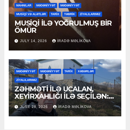
MAHNILAR
MƏDƏNİYYƏT
MƏDƏNİYYƏT
MUSİQİ VƏ ALƏTLƏR
TARİX
TƏBRİK
ZİYALILARIMIZ
MUSİQİ İLƏ YOĞRULMUŞ BİR
ÖMÜR
JULY 14, 2026
İRADƏ MƏLIKOVA
MƏDƏNİYYƏT
MƏDƏNİYYƏT
TARİX
XƏBƏRLƏR
ZİYALILARIMIZ
ZƏHMƏTİ İLƏ UCALAN,
XEYİRXAHLIĞI İLƏ SEÇİLƏN:
HACI RAMAZAN QULİYEV
JUNE 28, 2026
İRADƏ MƏLIKOVA