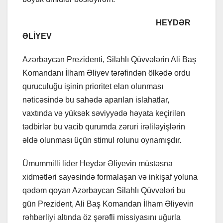
HEYDƏR
ƏLİYEV
Azərbaycan Prezidenti, Silahlı Qüvvələrin Ali Baş
Komandanı İlham Əliyev tərəfindən ölkədə ordu
quruculuğu işinin prioritet elan olunması
nəticəsində bu sahədə aparılan islahatlar,
vaxtında və yüksək səviyyədə həyata keçirilən
tədbirlər bu vacib qurumda zəruri irəliləyişlərin
əldə olunması üçün stimul rolunu oynamışdır.
Ümummilli lider Heydər Əliyevin müstəsna
xidmətləri sayəsində formalaşan və inkişaf yoluna
qədəm qoyan Azərbaycan Silahlı Qüvvələri bu
gün Prezident, Ali Baş Komandan İlham Əliyevin
rəhbərliyi altında öz şərəfli missiyasını uğurla