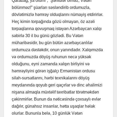
Qarabağ, ya ölüm!”, “Şəhidlər ölməz, Vətən
bölünməz!” şüarları səsləndirib ordumuzla,
dövlətimizlə həmrəy olduqlarını nümayiş etdirirlər.
Heç kimin torpağında gözü olmayan, öz əzəli
torpaqlarına qovuşmaq istəyən Azərbaycan xalqı
səbirlə 30 il bu günü gözlədi. Bu Vətən
müharibəsidir, bu gün bütün azərbaycanlılar
ordumuza dəstəkdir, onun yanındadır. Xalqımızda
və ordumuzda döyüş ruhunun necə yüksək
olduğunu, eyni zamanda xalqın birliyini və
həmrəyliyini görən işğalçı Ermənistan ordusu
silah-sursatlarını, hərbi texnikalarını döyüş
meydanında qoyub geri qaçırlar və dinc əhalimizi
nişana almaqla müxtəlif təxribatlar törətməkdən
çəkinmirlər. Bunun da nəticəsində çoxsaylı evlər
dağılır, günahsız insanlar, hətta uşaqlar həlak
olurlar. Bununla belə, 10 günlük Vətən