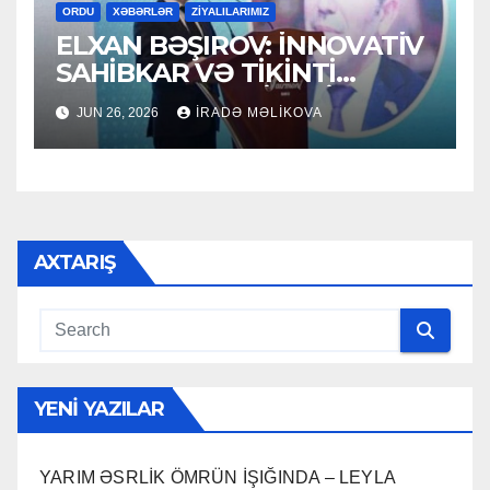
ORDU
XƏBƏRLƏR
ZİYALILARIMIZ
ELXAN BƏŞIROV: İNNOVATİV
SAHİBKAR VƏ TİKİNTİ
SEKTORUNUN LİDERİ
JUN 26, 2026
İRADƏ MƏLIKOVA
AXTARIŞ
YENI YAZILAR
YARIM ƏSRLİK ÖMRÜN İŞIĞINDA – LEYLA