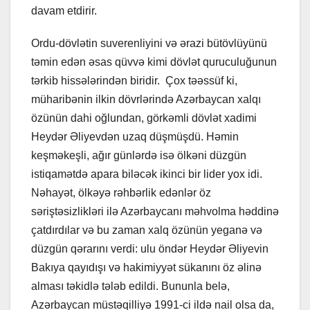
davam etdirir.
Ordu-dövlətin suverenliyini və ərazi bütövlüyünü
təmin edən əsas qüvvə kimi dövlət quruculuğunun
tərkib hissələrindən biridir. Çox təəssüf ki,
müharibənin ilkin dövrlərində Azərbaycan xalqı
özünün dahi oğlundan, görkəmli dövlət xadimi
Heydər Əliyevdən uzaq düşmüşdü. Həmin
keşməkeşli, ağır günlərdə isə ölkəni düzgün
istiqamətdə apara biləcək ikinci bir lider yox idi.
Nəhayət, ölkəyə rəhbərlik edənlər öz
səriştəsizlikləri ilə Azərbaycanı məhvolma həddinə
çatdırdılar və bu zaman xalq özünün yeganə və
düzgün qərarını verdi: ulu öndər Heydər Əliyevin
Bakıya qayıdışı və hakimiyyət sükanını öz əlinə
alması təkidlə tələb edildi. Bununla belə,
Azərbaycan müstəqilliyə 1991-ci ildə nail olsa da,