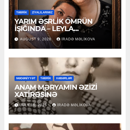
TƏBRİK
ZİYALILARIMIZ
YARIM ƏSRLİK ÖMRÜN
İŞIĞINDA – LEYLA
MƏCİDOVAYA 50 İLLİK
AUGUST 9, 2026
İRADƏ MƏLIKOVA
YUBİLEY TƏBRİKİ
MƏDƏNİYYƏT
TƏBRİK
XƏBƏRLƏR
ANAM MƏRYAMIN ƏZİZİ
XATİRƏSİNƏ
JULY 16, 2026
İRADƏ MƏLIKOVA