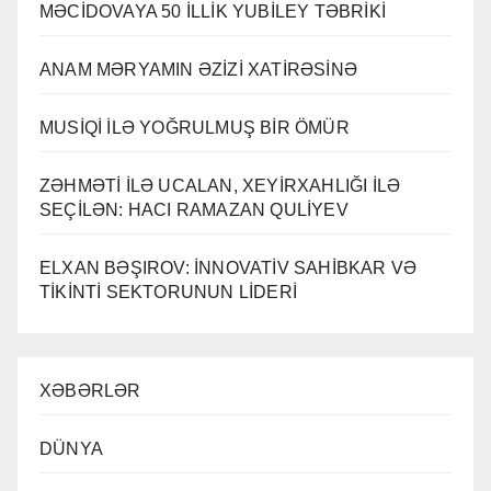
MƏCİDOVAYA 50 İLLİK YUBİLEY TƏBRİKİ
ANAM MƏRYAMIN ƏZİZİ XATİRƏSİNƏ
MUSİQİ İLƏ YOĞRULMUŞ BİR ÖMÜR
ZƏHMƏTİ İLƏ UCALAN, XEYİRXAHLIĞI İLƏ
SEÇİLƏN: HACI RAMAZAN QULİYEV
ELXAN BƏŞIROV: İNNOVATİV SAHİBKAR VƏ
TİKİNTİ SEKTORUNUN LİDERİ
XƏBƏRLƏR
DÜNYA