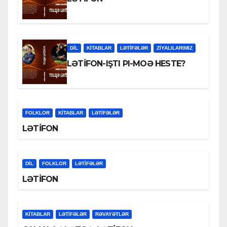
DİL
KİTABLAR
LƏTIFƏLƏR
ZİYALILARIMIZ
LƏTİFON-IŞTI PI-MOƏ HESTE?
FOLKLOR
KİTABLAR
LƏTIFƏLƏR
LƏTİFON
DİL
FOLKLOR
LƏTIFƏLƏR
LƏTİFON
KİTABLAR
LƏTIFƏLƏR
RƏVAYƏTLƏR