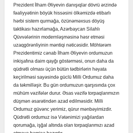
Prezident İlham Əliyevin danışıqlar dövrü ərzində
fəaliyyətinin böyük hissəsini ölkəmizdə etibarlı
hərbi sistem qurmağa, özünəməxsus döyüş
taktikası hazırlamağa, Azərbaycan Silahlı
Qüvvələrinin modernləşməsinə həsr etməsi
uzaqgörənliyinin məntiqi nəticəsidir. Möhtərəm
Prezidentimiz cənab İlham Əliyevin ordumuzun
inkişafına daim qayğı göstərməsi, onun daha da
qüdrətli olması üçün bütün tədbirlərin həyata
keçirilməsi sayəsində güclü Milli Ordumuz daha
da təkmilləşir. Bu gün ordumuzun qarşısında çox
mühüm vəzifələr durur. Əsas vəzifə torpaqlarımızın
düşmən əsarətindən azad edilməsidir. Milli
Ordumuz güvənc yerimiz, qürur mənbəyimizdir.
Qüdrətli ordumuz isə Vətənimizi yağılardan
qorumağa, işğal altında olan torpaqlarımızı azad