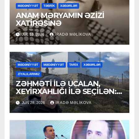
MƏDƏNİYYƏT
TƏBRİK
XƏBƏRLƏR
ANAM MƏRYAMIN ƏZİZİ
XATİRƏSİNƏ
JUL 16, 2026
İRADƏ MƏLIKOVA
MƏDƏNİYYƏT
MƏDƏNİYYƏT
TARİX
XƏBƏRLƏR
ZİYALILARIMIZ
ZƏHMƏTİ İLƏ UCALAN,
XEYİRXAHLIĞI İLƏ SEÇİLƏN:
HACI RAMAZAN QULİYEV
JUN 28, 2026
İRADƏ MƏLIKOVA