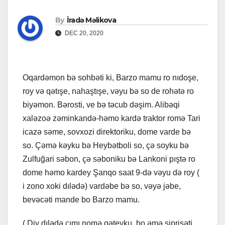
By
İradə Məlikova
DEC 20, 2020
Oqardəmon b
ə sohbəti ki, Barzo mamu ro nıdoşe,
roy və qətışe, nahaştışe, vəyu bə so de rohətə ro
biyəmon. Bərosti, ve bə təcub dəşim. Alibəqi
xaləzoə zəminkandə-həmo kardə traktor romə Tari
icazə səme, sovxozi direktoriku, dome varde bə
so. Çəmə kəyku bə Heybətboli so, çə soyku bə
Zulfuğari səbon, çə səboniku bə Lankoni pıştə ro
dome həmo kardey Şanqo saat 9-də vəyu də roy (
i zono xoki dılədə) vardəbe bə so, vəyə jəbe,
bevəcəti mande bo Barzo mamu.
( Diy dılədə çımı nomə qəteyku, bo əmə siprişəti