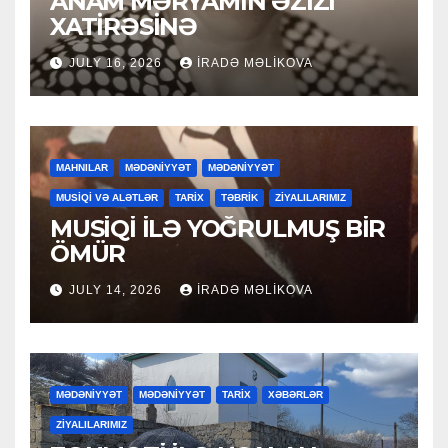
ANAM MƏRYAMIN ƏZİZİ
XATİRƏSİNƏ
JULY 16, 2026
İRADƏ MƏLIKOVA
MAHNILAR
MƏDƏNİYYƏT
MƏDƏNİYYƏT
MUSİQİ VƏ ALƏTLƏR
TARİX
TƏBRİK
ZİYALILARIMIZ
MUSİQİ İLƏ YOĞRULMUŞ BİR
ÖMÜR
JULY 14, 2026
İRADƏ MƏLIKOVA
MƏDƏNİYYƏT
MƏDƏNİYYƏT
TARİX
XƏBƏRLƏR
ZİYALILARIMIZ