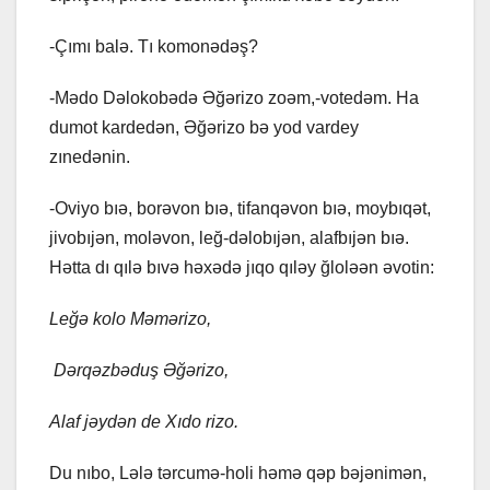
-Çımı balə. Tı komonədəş?
-Mədo Dəlokobədə Əğərizo zoəm,-votedəm. Ha
dumot kardedən, Əğərizo bə yod vardey
zınedənin.
-Oviyo bıə, borəvon bıə, tifanqəvon bıə, moybıqət,
jivobıjən, moləvon, leğ-dəlobıjən, alafbıjən bıə.
Hətta dı qılə bıvə həxədə jıqo qıləy ğloləən əvotin:
Leğə kolo Məmərizo,
Dərqəzbəduş Əğərizo,
Alaf jəydən de Xıdo rizo.
Du nıbo, Lələ tərcumə-holi həmə qəp bəjənimən,