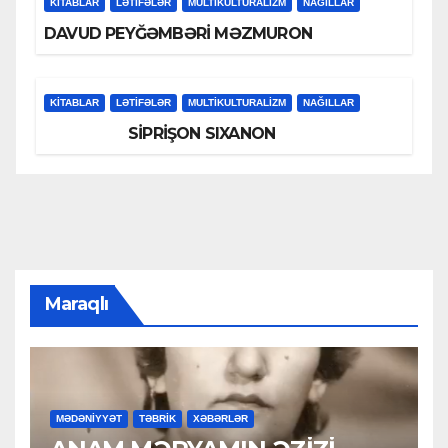
KİTABLAR
LƏTIFƏLƏR
MULTIKULTURALIZM
NAĞILLAR
DAVUD PEYĞƏMBƏRİ MƏZMURON
KİTABLAR
LƏTIFƏLƏR
MULTIKULTURALIZM
NAĞILLAR
SİPRİŞON SIXANON
Maraqlı
MƏDƏNİYYƏT
TƏBRİK
XƏBƏRLƏR