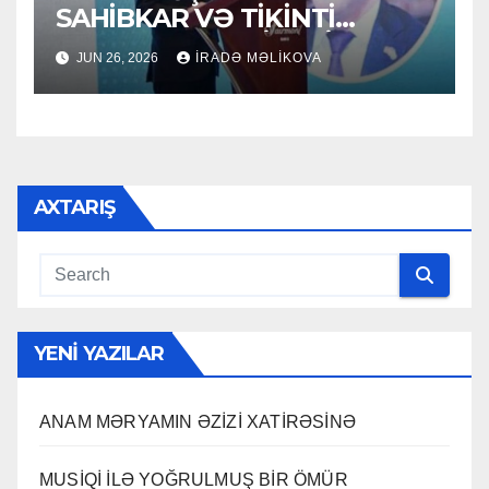
SAHİBKAR VƏ TİKİNTİ
SEKTORUNUN LİDERİ
JUN 26, 2026
İRADƏ MƏLIKOVA
AXTARIŞ
YENI YAZILAR
ANAM MƏRYAMIN ƏZİZİ XATİRƏSİNƏ
MUSİQİ İLƏ YOĞRULMUŞ BİR ÖMÜR