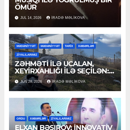
ÖMÜR
JUL 14, 2026
İRADƏ MƏLIKOVA
MƏDƏNİYYƏT
MƏDƏNİYYƏT
TARİX
XƏBƏRLƏR
ZİYALILARIMIZ
ZƏHMƏTİ İLƏ UCALAN,
XEYİRXAHLIĞI İLƏ SEÇİLƏN:
HACI RAMAZAN QULİYEV
JUN 28, 2026
İRADƏ MƏLIKOVA
ORDU
XƏBƏRLƏR
ZİYALILARIMIZ
ELXAN BƏŞIROV: İNNOVATİV