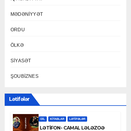
MƏDƏNİYYƏT
ORDU
ÖLKƏ
SİYASƏT
ŞOUBİZNES
Lətifələr
DİL
KİTABLAR
LƏTIFƏLƏR
LƏTİFON- CAMAL LƏLƏZOƏ