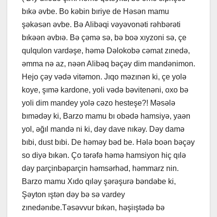
bıkə əvbe. Bo kəbin bıriye de Həsən mamu
şəkəsən əvbe. Bə Alibəqi vəyəvonəti rəhbərəti
bıkəən əvbıə. Bə çəmə sə, bə boə xıyzoni sə, çe
qulqulon vardəşe, həmə Dəlokobə cəmat zınedə,
əmma nə az, nəən Alibəq bəçəy dim mandənimon.
Hejo çəy vədə vitəmon. Jıqo məzınən ki, çe yolə
koye, şımə kardone, yoli vədə bəvitenəni, oxo bə
yoli dim mandey yolə cəzo hesteşe?! Məsələ
bımədəy ki, Barzo mamu bı obədə hamsiyə, yaən
yol, əğıl mandə ni ki, dəy dave nıkəy. Dəy damə
bıbi, dust bıbi. De həməy bəd be. Hələ boən bəçəy
so diyə bıkən. Ço tərəfə həmə hamsiyon hiç qılə
dəy parçinbəparçin həmsərhəd, həmmarz nin.
Barzo mamu Xıdo qıləy şərəşurə bəndəbe ki,
Şəyton ıştən dəy bə sə vardey
zınedənıbe.Təsəvvur bıkən, həşiıştədə bə