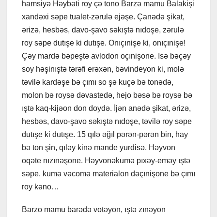
hamsiyə Həybəti roy çə tono Barzə mamu Balakişi
xandəxi səpe tualet-zərulə ejəşe. Çanədə şikat,
ərizə, hesbəs, davo-şavo səkıştə nıdoşe, zərulə
roy səpe dutışe ki dutışe. Onıçınişe ki, onıçınişe!
Çəy mardə bəpeştə avlodon oçınişone. Isə bəçəy
soy həşinıştə tərəfi erəxən, bəvindeyon ki, molə
təvilə kardəşe bə çımı so şə kuçə bə tonədə,
molon bə roysə dəvastedə, hejo bəsə bə roysə bə
ıştə kaq-kijəon don doydə. İjən anədə şikat, ərizə,
hesbəs, davo-şavo səkıştə nıdoşe, təvilə roy səpe
dutışe ki dutışe. 15 qılə əğıl pərən-pərən bin, hay
bə ton şin, qıləy kinə mande yurdisə. Həyvon
oqəte nızınəşone. Həyvonəkumə pıxəy-eməy ıştə
səpe, kumə vəcomə materialon dəçınişone bə çımı
roy kəno…
Barzo mamu barədə votəyon, ıştə zınəyon