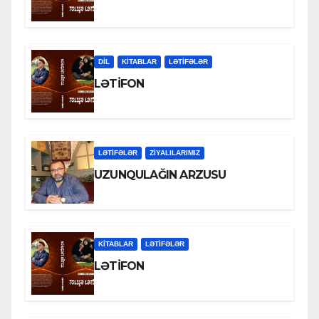
DİL
KİTABLAR
LƏTIFƏLƏR
LƏTİFON
LƏTIFƏLƏR
ZİYALILARIMIZ
UZUNQULAĞIN ARZUSU
KİTABLAR
LƏTIFƏLƏR
LƏTİFON