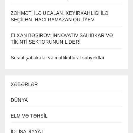
ZƏHMƏTİ İLƏ UCALAN, XEYİRXAHLIĞI İLƏ
SEÇİLƏN: HACI RAMAZAN QULİYEV
ELXAN BƏŞIROV: İNNOVATİV SAHİBKAR VƏ
TİKİNTİ SEKTORUNUN LİDERİ
Sosial şəbəkələr və multikultural subyektlər
XƏBƏRLƏR
DÜNYA
ELM VƏ TƏHSİL
İQTİSADİYYAT