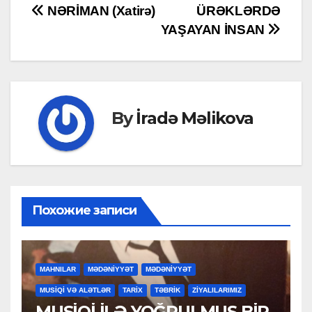
Post
NƏRİMAN (Xatirə)
ÜRƏKLƏRDƏ
YAŞAYAN İNSAN
navigation
By
İradə Məlikova
Похожие записи
MAHNILAR
MƏDƏNİYYƏT
MƏDƏNİYYƏT
MUSİQİ VƏ ALƏTLƏR
TARİX
TƏBRİK
ZİYALILARIMIZ
MUSİQİ İLƏ YOĞRULMUŞ BİR