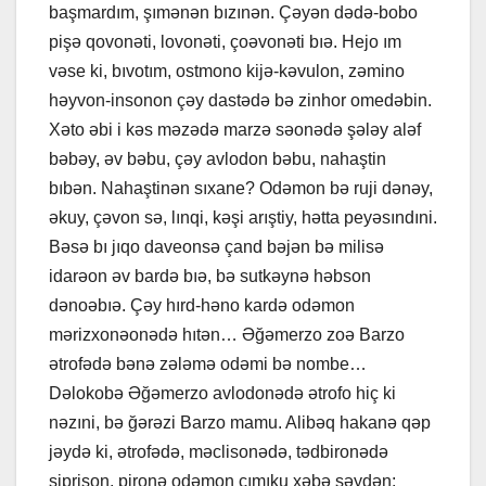
başmardım, şımənən bızınən. Çəyən dədə-bobo
pişə qovonəti, lovonəti, çoəvonəti bıə. Hejo ım
vəse ki, bıvotım, ostmono kijə-kəvulon, zəmino
həyvon-insonon çəy dastədə bə zinhor omedəbin.
Xəto əbi i kəs məzədə marzə səonədə şələy aləf
bəbəy, əv bəbu, çəy avlodon bəbu, nahaştin
bıbən. Nahaştinən sıxane? Odəmon bə ruji dənəy,
əkuy, çəvon sə, lınqi, kəşi arıştiy, hətta peyəsındıni.
Bəsə bı jıqo daveonsə çand bəjən bə milisə
idarəon əv bardə bıə, bə sutkəynə həbson
dənoəbıə. Çəy hırd-həno kardə odəmon
mərizxonəonədə hıtən… Əğəmerzo zoə Barzo
ətrofədə bənə zələmə odəmi bə nombe…
Dəlokobə Əğəmerzo avlodonədə ətrofo hiç ki
nəzıni, bə ğərəzi Barzo mamu. Alibəq hakanə qəp
jəydə ki, ətrofədə, məclisonədə, tədbironədə
siprişon, pironə odəmon çımıku xəbə səydən: