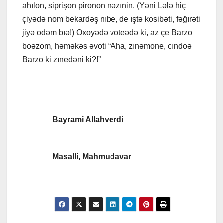
ahılon, siprişon pironon nəzınin. (Yəni Lələ hiç
çiyədə nom bekardəş nıbe, de ıştə kosibəti, fəğırəti
jiyə odəm bıə!) Oxoyədə voteədə ki, az çe Barzo
boəzom, həməkəs əvoti “Aha, zınəmone, cındoə
Barzo ki zınedəni ki?!”
Bayrami Allahverdi
Masalli, Mahmudavar