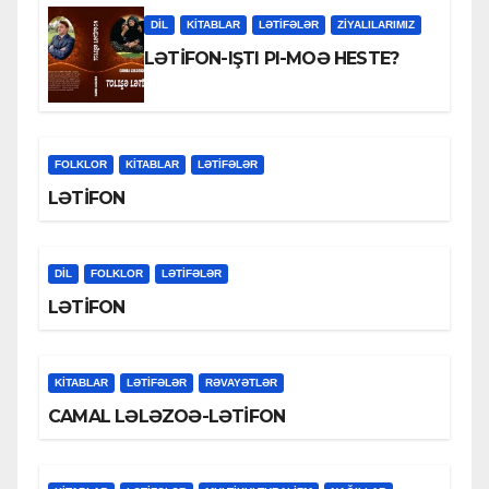
DİL
KİTABLAR
LƏTIFƏLƏR
ZİYALILARIMIZ
LƏTİFON-IŞTI PI-MOƏ HESTE?
FOLKLOR
KİTABLAR
LƏTIFƏLƏR
LƏTİFON
DİL
FOLKLOR
LƏTIFƏLƏR
LƏTİFON
KİTABLAR
LƏTIFƏLƏR
RƏVAYƏTLƏR
CAMAL LƏLƏZOƏ-LƏTİFON