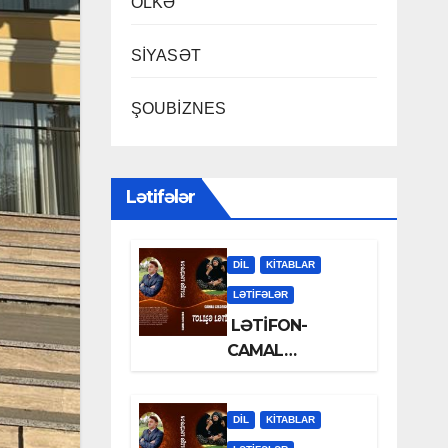
ÖLKƏ
SİYASƏT
ŞOUBİZNES
Lətifələr
DİL
KİTABLAR
LƏTIFƏLƏR
LƏTİFON-
CAMAL
LƏLƏZOƏ
DİL
KİTABLAR