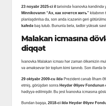
23 noyabr 2025-ci il
tarixində İvanovka kəndində 
Minnikovanın “Ах, как хочется жить”
kitabının 
planlaşdırılsa da, son anda icazənin geri götürül
kafedə
baş tutub. Bununla belə, tədbir yüksək səv
Malakan icmasına dövl
diqqət
İvanovka Malakan icması hər zaman ölkəmizin multi
və əməksevər bir toplum kimi tanınıb. Son illərdə
29 oktyabr 2009-cu ildə
Prezident cənab İlham Əli
etmiş, görüşdən sonra
Heydər Əliyev Fondunun d
hədiyyə edilmişdir. Bu jest İvanovka icmasına göst
Bundan başqa,
2018-ci ildə Heydər Əliyev Fond