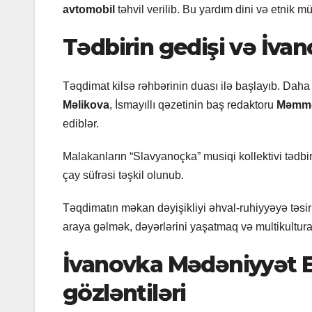
avtomobil
təhvil verilib. Bu yardım dini və etnik m
Tədbirin gedişi və İvan
Təqdimat kilsə rəhbərinin duası ilə başlayıb. Daha
Məlikova
, İsmayıllı qəzetinin baş redaktoru
Məmmə
ediblər.
Malakanların “Slavyanoçka” musiqi kollektivi tədbir
çay süfrəsi təşkil olunub.
Təqdimatın məkan dəyişikliyi əhval-ruhiyyəyə təsir 
araya gəlmək, dəyərlərini yaşatmaq və multikultur
İvanovka Mədəniyyət Ev
gözləntiləri