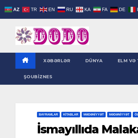
Skip
AZ
TR
EN
RU
KA
FA
DE
to
content
XƏBƏRLƏR
DÜNYA
ELM VƏ 
ŞOUBİZNES
BAYRAMLAR
KİTABLAR
MƏDƏNİYYƏT
MƏDƏNİYYƏT
Ö
İsmayıllıda Malak