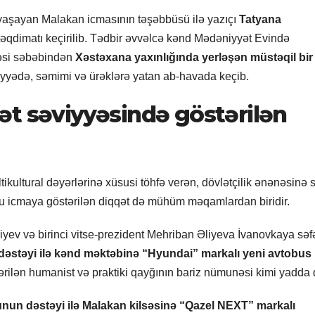
yaşayan Malakan icmasının təşəbbüsü ilə yazıçı
Tatyana
təqdimatı keçirilib. Tədbir əvvəlcə kənd Mədəniyyət Evində
məsi səbəbindən
Xəstəxana yaxınlığında yerləşən müstəqil bir
iyyədə, səmimi və ürəklərə yatan ab-havada keçib.
ət səviyyəsində göstərilən
kultural dəyərlərinə xüsusi töhfə verən, dövlətçilik ənənəsinə 
 bu icmaya göstərilən diqqət də mühüm məqamlardan biridir.
yev və birinci vitse-prezident Mehriban Əliyeva İvanovkaya səf
əstəyi ilə kənd məktəbinə “Hyundai” markalı yeni avtobus
ərilən humanist və praktiki qayğının bariz nümunəsi kimi yadda 
unun dəstəyi ilə Malakan kilsəsinə “Qazel NEXT” markalı