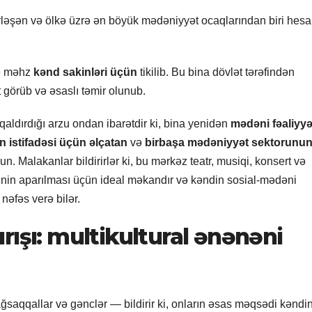
ləşən və ölkə üzrə ən böyük mədəniyyət ocaqlarından biri hes
lə məhz
kənd sakinləri üçün
tikilib. Bu bina dövlət tərəfindən
t görüb və əsaslı təmir olunub.
 qaldırdığı arzu ondan ibarətdir ki, bina yenidən
mədəni fəaliyyə
n istifadəsi üçün əlçatan
və
birbaşa mədəniyyət sektorunu
un. Malakanlar bildirirlər ki, bu mərkəz teatr, musiqi, konsert və
ərinin aparılması üçün ideal məkandır və kəndin sosial-mədəni
nəfəs verə bilər.
rışı: multikultural ənənəni
ağsaqqallar və gənclər — bildirir ki, onların əsas məqsədi kəndi