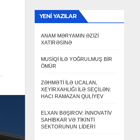
YENI YAZILAR
ANAM MƏRYAMIN ƏZİZİ
XATİRƏSİNƏ
MUSİQİ İLƏ YOĞRULMUŞ BİR
ÖMÜR
ZƏHMƏTİ İLƏ UCALAN,
XEYİRXAHLIĞI İLƏ SEÇİLƏN:
HACI RAMAZAN QULİYEV
ELXAN BƏŞIROV: İNNOVATİV
SAHİBKAR VƏ TİKİNTİ
SEKTORUNUN LİDERİ