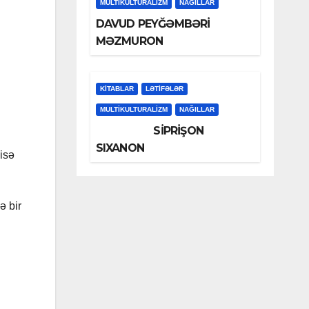
MULTIKULTURALIZM
NAĞILLAR
DAVUD PEYĞƏMBƏRİ
MƏZMURON
KİTABLAR
LƏTIFƏLƏR
MULTIKULTURALIZM
NAĞILLAR
SİPRİŞON
SIXANON
isə
ə bir