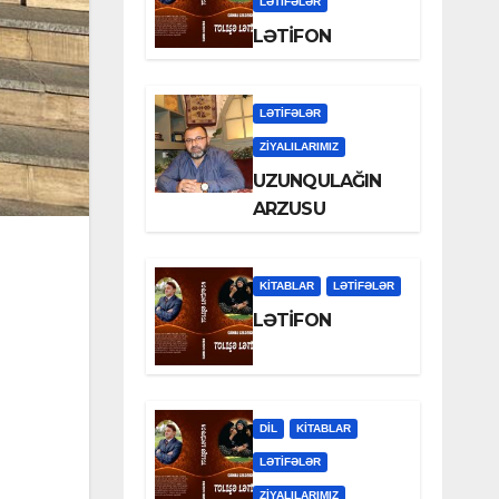
LƏTIFƏLƏR
LƏTİFON
LƏTIFƏLƏR
ZİYALILARIMIZ
UZUNQULAĞIN
ARZUSU
KİTABLAR
LƏTIFƏLƏR
LƏTİFON
DİL
KİTABLAR
LƏTIFƏLƏR
ZİYALILARIMIZ