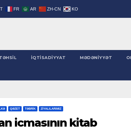
IT
FR
AR
ZH-CN
KO
TƏHSİL
İQTİSADİYYAT
MƏDƏNİYYƏT
O
LKƏ
QƏZET
TƏBRİK
ZİYALILARIMIZ
an icmasının kitab