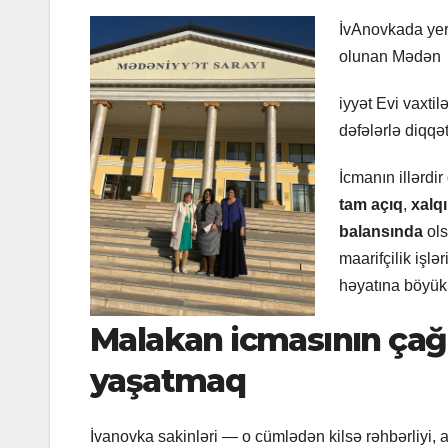
İvAnovkada yer
olunan Mədən
iyyət Evi vaxti
dəfələrlə diqqə
İcmanın illərdir
tam açıq
,
xalqı
balansında
ols
maarifçilik işl
həyatına böyük 
Malakan icmasının çağı
yaşatmaq
İvanovka sakinləri — o cümlədən kilsə rəhbərliyi, 