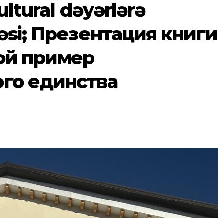
ultural dəyərlərə
əsi; Презентация книги
ой пример
ого единства