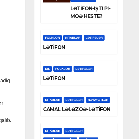
LƏTİFON-IŞTI PI-
MOƏ HESTE?
FOLKLOR
KİTABLAR
LƏTIFƏLƏR
LƏTİFON
DİL
FOLKLOR
LƏTIFƏLƏR
LƏTİFON
sadiq
KİTABLAR
LƏTIFƏLƏR
RƏVAYƏTLƏR
ər
CAMAL LƏLƏZOƏ-LƏTİFON
qalıb.
KİTABLAR
LƏTIFƏLƏR