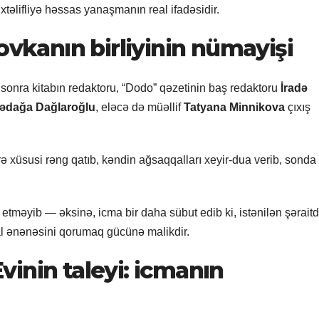
üxtəlifliyə həssas yanaşmanın real ifadəsidir.
ovkanın birliyinin nümayişi
 sonra kitabın redaktoru, “Dodo” qəzetinin baş redaktoru
İradə
dağa Dağlaroğlu
, eləcə də müəllif
Tatyana Minnikova
çıxış
ə xüsusi rəng qatıb, kəndin ağsaqqalları xeyir-dua verib, sonda 
etməyib — əksinə, icma bir daha sübut edib ki, istənilən şəraitd
al ənənəsini qorumaq gücünə malikdir.
inin taleyi: icman
ın