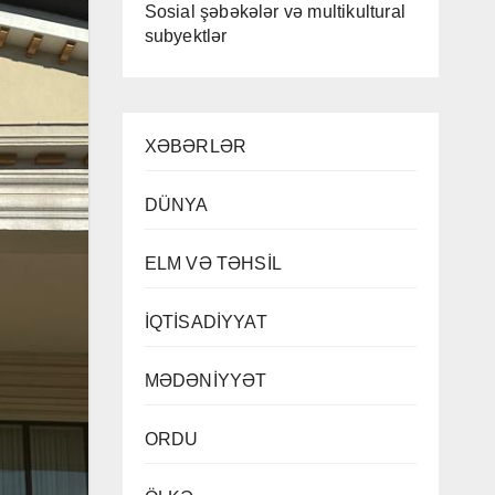
Sosial şəbəkələr və multikultural
subyektlər
XƏBƏRLƏR
DÜNYA
ELM VƏ TƏHSİL
İQTİSADİYYAT
MƏDƏNİYYƏT
ORDU