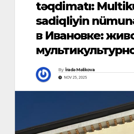
təqdimatı: Multik
sadiqliyin nümun
в Ивановке: жив
мультикультурн
By
İradə Məlikova
NOV 25, 2025