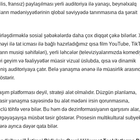
is, fransız) paylaşılması yerli auditoriya ilə yanaşı, beynəlxalq
nların mədəniyyətlərinin qlobal səviyyədə tanınmasına da şərait
 birləşdirməklə sosial şəbəkələrdə daha çox diqqət çəkə bilərlər.
yi ilə tat icması ilə bağlı hazırladığımız qısa film YouTube, Tik
arın musiqi səhifələri), yerli ləhcələr (televiziyalarımızda komed
vi geyim və fəaliyyətlər müasir vizual üslubda, qısa və dinamik
eniş auditoriyaya çatır. Belə yanaşma ənənə ilə müasirlik arasın
stərir.
ım platforması deyil, strateji alət olmalıdır. Düzgün planlama,
üasir yanaşma sayəsində bu alət mədəni irsin qorunmasına,
lü töhfə verə bilər. Bu həm də dezinformasiyanın qarşısını alar,
əyaşayışa müsbət təsir göstərər. Prosesin multikultural subyek
rə ayrıca dəyər qata bilər.