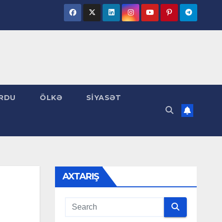
RDU
ÖLKƏ
SİYASƏT
AXTARIŞ