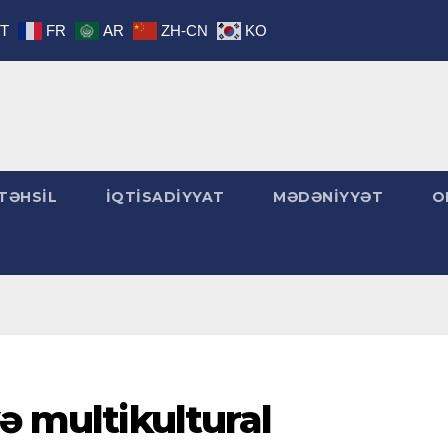
IT
FR
AR
ZH-CN
KO
TƏHSİL
İQTİSADİYYAT
MƏDƏNİYYƏT
O
ə multikultural