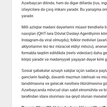
Azərbaycan dilində, həm də digər dillərdə (rus, ingil
izləyicilərə də çıxış imkanı yaradır. Bu yanaşma o
yaradır.
Milli azlıqlar mədəni dəyərlərini müasir trendlərlə
naxışları (QHT-lərə Dövlət Dəstəyi Agentliyinin kömə
Instagram-da viral olmuşdu), folklor motivləri (avarl
aktyorlarının tez-tez müraciət etdiyi mövzu), ənənə
formatda təqdim edildikdə (reels videoları) daha g
körpü yaradır və mədəniyyəti yaşayan dəyər kimi gö
Sosial şəbəkələr azsaylı xalqlar üçün sadəcə paylaş
gənclərin fəallığı, davamlı məzmun istehsalı və m
tanıdılmasına və gələcək nəsillərə ötürülməsinə güc
Azərbaycanda mövcud olan sabit etnomühitə və birg
tərəfindən idarə olunması isə qeyd olunan məsələlə