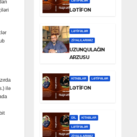
LƏTIFƏLƏR
tdan
LƏTİFON
iləri
LƏTIFƏLƏR
lər
sub
ZİYALILARIMIZ
UZUNQULAĞIN
ARZUSU
KİTABLAR
LƏTIFƏLƏR
azırda
LƏTİFON
.) ilə
mada
bit
DİL
KİTABLAR
LƏTIFƏLƏR
ZİYALILARIMIZ