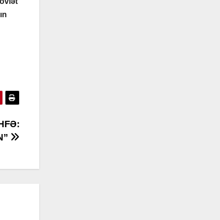
övlət
ın
HFƏ:
N”