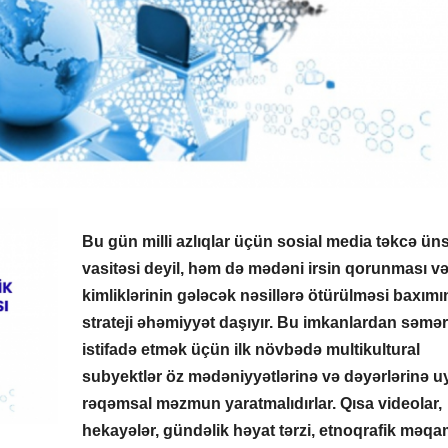
Bu gün milli azlıqlar üçün sosial media təkcə ün
vasitəsi deyil, həm də mədəni irsin qorunması v
kimliklərinin gələcək nəsillərə ötürülməsi baxım
strateji əhəmiyyət daşıyır. Bu imkanlardan səmər
istifadə etmək üçün ilk növbədə multikultural
subyektlər öz mədəniyyətlərinə və dəyərlərinə 
rəqəmsal məzmun yaratmalıdırlar. Qısa videolar,
hekayələr, gündəlik həyat tərzi, etnoqrafik məqa