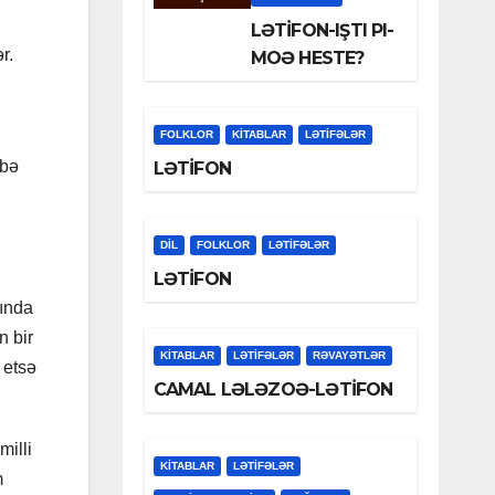
LƏTİFON-IŞTI PI-
r.
MOƏ HESTE?
FOLKLOR
KİTABLAR
LƏTIFƏLƏR
nbə
LƏTİFON
DİL
FOLKLOR
LƏTIFƏLƏR
LƏTİFON
sında
n bir
KİTABLAR
LƏTIFƏLƏR
RƏVAYƏTLƏR
 etsə
CAMAL LƏLƏZOƏ-LƏTİFON
illi
KİTABLAR
LƏTIFƏLƏR
m