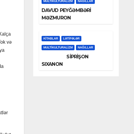
MULTIKULTURALIZM
NAĞILLAR
DAVUD PEYĞƏMBƏRİ
MƏZMURON
 Xalça
KİTABLAR
LƏTIFƏLƏR
Tok və
MULTIKULTURALIZM
NAĞILLAR
iya
SİPRİŞON
SIXANON
da
tlər