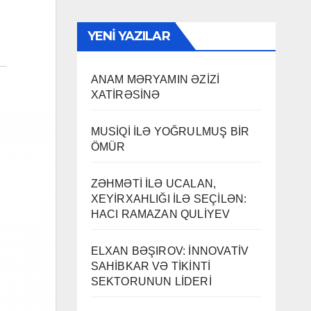
YENI YAZILAR
ANAM MƏRYAMIN ƏZİZİ
XATİRƏSİNƏ
MUSİQİ İLƏ YOĞRULMUŞ BİR
ÖMÜR
ZƏHMƏTİ İLƏ UCALAN,
XEYİRXAHLIĞI İLƏ SEÇİLƏN:
HACI RAMAZAN QULİYEV
ELXAN BƏŞIROV: İNNOVATİV
SAHİBKAR VƏ TİKİNTİ
SEKTORUNUN LİDERİ