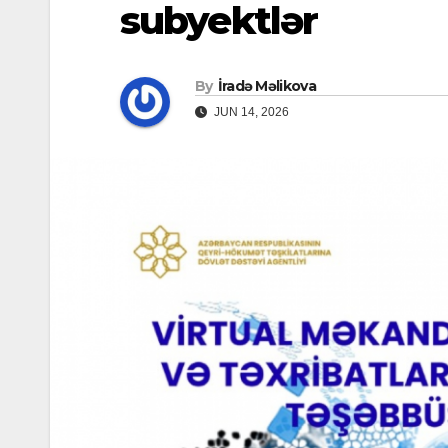
subyektlər
By
İradə Məlikova
JUN 14, 2026