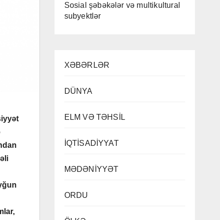
Sosial şəbəkələr və multikultural
subyektlər
XƏBƏRLƏR
DÜNYA
ELM VƏ TƏHSİL
siyyət
ə
İQTİSADİYYAT
ından
əli
MƏDƏNİYYƏT
uyğun
ORDU
mlar,