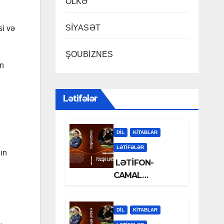
ÖLKƏ
SİYASƏT
si və
ŞOUBİZNES
an
Lətifələr
DİL
KİTABLAR
LƏTIFƏLƏR
ın
LƏTİFON-
CAMAL
LƏLƏZOƏ
DİL
KİTABLAR