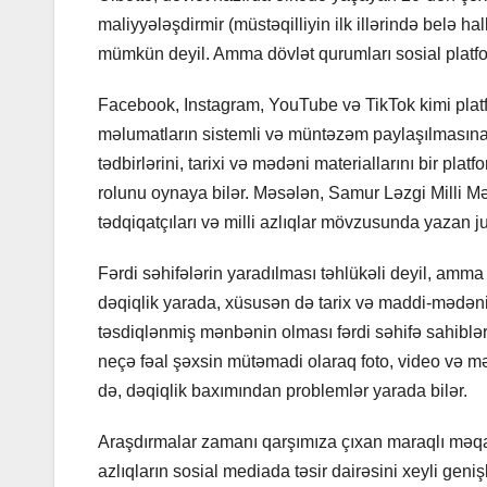
maliyyələşdirmir (müstəqilliyin ilk illərində belə 
mümkün deyil. Amma dövlət qurumları sosial platform
Facebook, Instagram, YouTube və TikTok kimi platf
məlumatların sistemli və müntəzəm paylaşılmasına şər
tədbirlərini, tarixi və mədəni materiallarını bir pl
rolunu oynaya bilər. Məsələn, Samur Ləzgi Milli M
tədqiqatçıları və milli azlıqlar mövzusunda yazan ju
Fərdi səhifələrin yaradılması təhlükəli deyil, amm
dəqiqlik yarada, xüsusən də tarix və maddi-mədəni 
təsdiqlənmiş mənbənin olması fərdi səhifə sahiblər
neçə fəal şəxsin mütəmadi olaraq foto, video və mə
də, dəqiqlik baxımından problemlər yarada bilər.
Araşdırmalar zamanı qarşımıza çıxan maraqlı məqam
azlıqların sosial mediada təsir dairəsini xeyli geniş