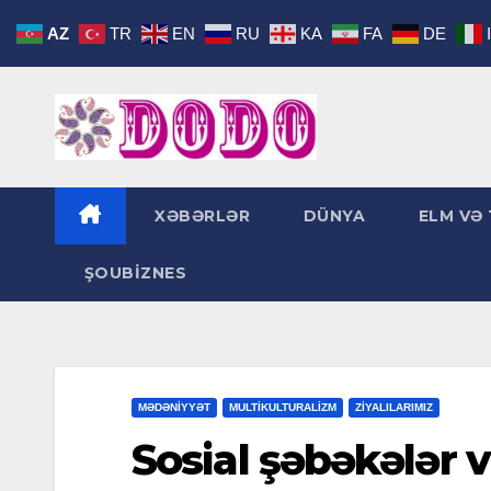
Skip
AZ
TR
EN
RU
KA
FA
DE
to
content
XƏBƏRLƏR
DÜNYA
ELM VƏ 
ŞOUBİZNES
MƏDƏNİYYƏT
MULTIKULTURALIZM
ZİYALILARIMIZ
Sosial şəbəkələr v