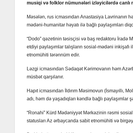
musiqi və folklor nümunələri izləyicilərdə canlı
Məsələn, rus icmasından Anastasiya Lavrinanın hə
mədəni-humanitar həyatı ilə bağlı paylaşımları diqq
“Dodo” qəzetinin təsisçisi və baş redaktoru İradə
etdiyi paylaşımlar talışların sosial-mədəni inkişafı
etnomühiti tərənnüm edir.
Ləzgi icmasından Sədaqət Kərimovanın həm Azərbayc
müsbət qarşılanır.
Hapıt icmasından İldırım Məsimovun (İsmayıllı, M
adı, həm də yaşadıqları kəndlə bağlı paylaşımlar şəb
“Ronahi” Kürd Mədəniyyət Mərkəzinin rəsmi sosi
statusları Az ərbaycanda sabit etnomühiti və birgəy