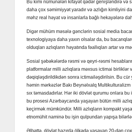
Bu kimi nümunələri kifayət qədər genişləndirə və s
daha çox səmimiyyət yaradır və azlığın kimliyini daha
məhz real həyat və insanlarla bağlı hekayələrə daha
Digər mühüm məsələ gənclərin sosial media bacarıqla
texnologiyaya daha yaxın olsalar da, bu bacarıqlard
olduqları azlıqların həyatında fəallıqları artar və mə
Sosial şəbəkələrdə rəsmi və qeyri-rəsmi hesabların
platformalar milli azlıqlara məxsus ictimai birliklə
dəqiqləşdirildikdən sonra ictimailəşdirilsin. Bu cür
həmin mərkəzlər Bakı Beynəlxalq Multikulturalizm Mə
sıx təmasdadırlar. Hər iki dövlət qurumu onlara bu 
bu prosesi Azərbaycanda yaşayan bütün milli azlıq
keçirmək mümkündür. Milli azlıqların kompakt yaşad
etnomühit naminə bu işin qulpundan yapışa bilərlər
Əlbəttə, dövlət hazırda ölkədə yaşayan 20-dən çox m