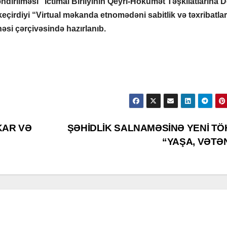
dirilməsi” İctimai Birliyinin Qeyri-Hökumət Təşkilatlarına D
keçirdiyi “Virtual məkanda etnomədəni sabitlik və təxribatlar
həsi çərçivəsində hazırlanıb.
KAR VƏ
ŞƏHİDLİK SALNAMƏSİNƏ YENİ TÖ
“YAŞA, VƏTƏ