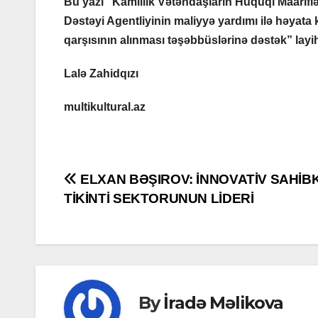
Bu yazı “Kamillik Vətəndaşların Hüquqi Maariflən
Dəstəyi Agentliyinin maliyyə yardımı ilə həyata 
qarşısının alınması təşəbbüslərinə dəstək” layi
Lalə Zahidqızı
multikultural.az
Post
ELXAN BƏŞIROV: İNNOVATİV SAHİB
TİKİNTİ SEKTORUNUN LİDERİ
navigation
By
İradə Məlikova