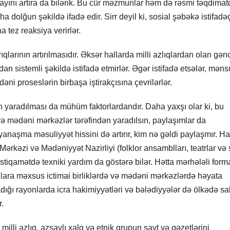
ayını artıra da bilərik. Bu cür məzmunlar həm də rəsmi təqdima
 dolğun şəkildə ifadə edir. Sirr deyil ki, sosial şəbəkə istifadəç
 tez reaksiya verirlər.
rının artırılmasıdır. Əksər hallarda milli azlıqlardan olan gənc
an sistemli şəkildə istifadə etmirlər. Əgər istifadə etsələr, mən
dəni proseslərin birbaşa iştirakçısına çevrilərlər.
 yaradılması da mühüm faktorlardandır. Daha yaxşı olar ki, bu
r və mədəni mərkəzlər tərəfindən yaradılsın, paylaşımlar da
 yanaşma məsuliyyət hissini də artırır, kim nə gəldi paylaşmır. H
rkəzi və Mədəniyyət Nazirliyi (folklor ansamblları, teatrlar və s
istiqamətdə texniki yardım da göstərə bilər. Hətta mərhələli for
lara məxsus ictimai birliklərdə və mədəni mərkəzlərdə həyata
ığı rayonlarda icra hakimiyyətləri və bələdiyyələr də ölkədə sa
.
illi azlıq, azsaylı xalq və etnik qrupun sayt və qəzetlərini