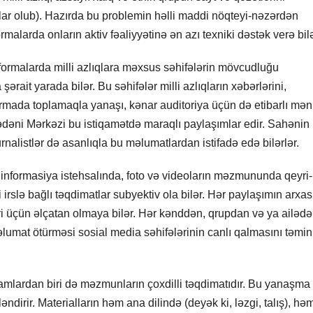
hallar olub). Hazırda bu problemin həlli maddi nöqteyi-nəzərdən
alarda onların aktiv fəaliyyətinə ən azı texniki dəstək verə bilə
ormalarda milli azlıqlara məxsus səhifələrin mövcudluğu
ait yarada bilər. Bu səhifələr milli azlıqların xəbərlərini,
atformada toplamaqla yanaşı, kənar auditoriya üçün də etibarlı mə
ədəni Mərkəzi bu istiqamətdə maraqlı paylaşımlar edir. Sahənin
rnalistlər də asanlıqla bu məlumatlardan istifadə edə bilərlər.
a informasiya istehsalında, foto və videoların məzmununda qeyri-
irslə bağlı təqdimatlar subyektiv ola bilər. Hər paylaşımın arxa
i üçün əlçatan olmaya bilər. Hər kənddən, qrupdan və ya ailədə
lumat ötürməsi sosial media səhifələrinin canlı qalmasını təmin
lardan biri də məzmunların çoxdilli təqdimatıdır. Bu yanaşma m
ləndirir. Materialların həm ana dilində (deyək ki, ləzgi, talış), hə