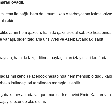
 maraq oyadır.
m icma ilə bağlı, həm də ümumilikdə Azərbaycanın ictimai-siya
ət çəkir.
 Məlikovanın həm qəzetin, həm də şəxsi sosial şəbəkə hesabınd
 ilə yanaşı, digər xalqlarla ünsiyyəti və Azərbaycandakı sabit
an, həm də ləzgi dilində paylaşımları izləyiciləri tərəfindən
ollaqasımlı kəndi) Facebook hesabında həm mənsub olduğu xalq
əkə istifadəçiləri tərəfindən maraqla izlənilir.
al şəbəkə hesabında və qurumun sədr müavini Emin Xanlarovun
aşayışı özündə əks etdirir.