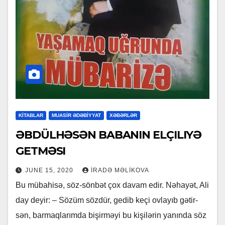
KİTABLAR
MUASİR ƏDƏBİYYAT
XƏBƏRLƏR
ƏBDÜLHƏSƏN BABANIN ELÇILIYƏ
GETMƏSI
JUNE 15, 2020
İRADƏ MƏLIKOVA
Bu mü­ba­hi­sə, söz-sön­bət çox da­vam edir. Nə­ha­yət, Ali
day de­yir: – Sö­züm söz­dür, ge­dib ke­çi ov­la­yıb gə­tir­
sən, bar­maq­la­rım­da bi­şir­mə­yi bu ki­şi­lə­rin ya­nın­da söz