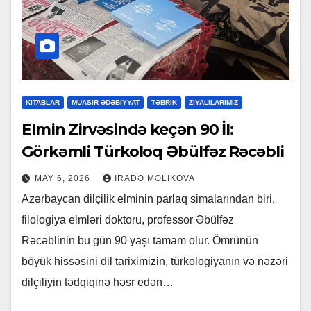
KİTABLAR
MUASİR ƏDƏBİYYAT
TƏBRİK
ZİYALILARIMIZ
Elmin Zirvəsində keçən 90 İl:
Görkəmli Türkoloq Əbülfəz Rəcəbli
MAY 6, 2026
İRADƏ MƏLIKOVA
Azərbaycan dilçilik elminin parlaq simalarından biri,
filologiya elmləri doktoru, professor Əbülfəz
Rəcəblinin bu gün 90 yaşı tamam olur. Ömrünün
böyük hissəsini dil tariximizin, türkologiyanın və nəzəri
dilçiliyin tədqiqinə həsr edən…