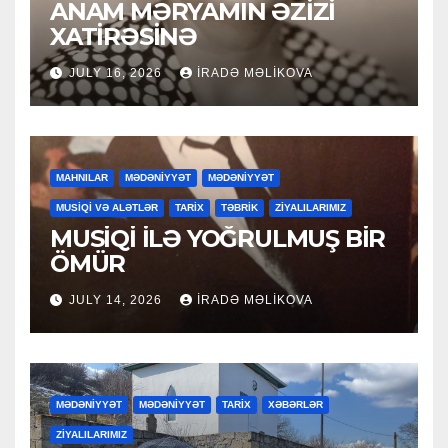
ANAM MƏRYAMIN ƏZİZİ
XATİRƏSİNƏ
JULY 16, 2026
İRADƏ MƏLIKOVA
MAHNILAR
MƏDƏNİYYƏT
MƏDƏNİYYƏT
MUSİQİ VƏ ALƏTLƏR
TARİX
TƏBRİK
ZİYALILARIMIZ
MUSİQİ İLƏ YOĞRULMUŞ BİR
ÖMÜR
JULY 14, 2026
İRADƏ MƏLIKOVA
MƏDƏNİYYƏT
MƏDƏNİYYƏT
TARİX
XƏBƏRLƏR
ZİYALILARIMIZ