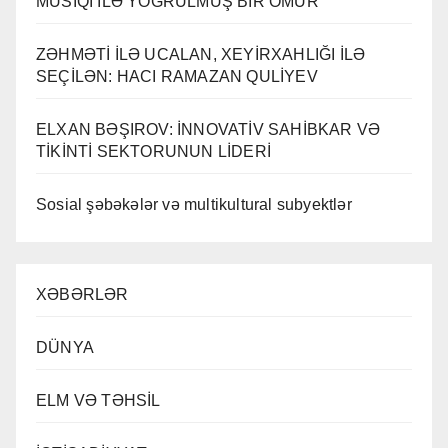
MUSİQİ İLƏ YOĞRULMUŞ BİR ÖMÜR
ZƏHMƏTİ İLƏ UCALAN, XEYİRXAHLIĞI İLƏ
SEÇİLƏN: HACI RAMAZAN QULİYEV
ELXAN BƏŞIROV: İNNOVATİV SAHİBKAR VƏ
TİKİNTİ SEKTORUNUN LİDERİ
Sosial şəbəkələr və multikultural subyektlər
XƏBƏRLƏR
DÜNYA
ELM VƏ TƏHSİL