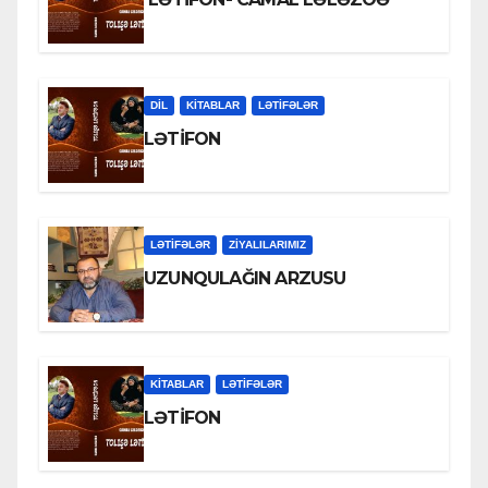
DİL
KİTABLAR
LƏTIFƏLƏR
LƏTİFON
LƏTIFƏLƏR
ZİYALILARIMIZ
UZUNQULAĞIN ARZUSU
KİTABLAR
LƏTIFƏLƏR
LƏTİFON