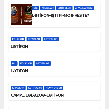
DİL
KİTABLAR
LƏTIFƏLƏR
ZİYALILARIMIZ
LƏTİFON-IŞTI PI-MOƏ HESTE?
FOLKLOR
KİTABLAR
LƏTIFƏLƏR
LƏTİFON
DİL
FOLKLOR
LƏTIFƏLƏR
LƏTİFON
KİTABLAR
LƏTIFƏLƏR
RƏVAYƏTLƏR
CAMAL LƏLƏZOƏ-LƏTİFON