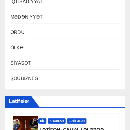
İQTİSADİYYAT
MƏDƏNİYYƏT
ORDU
ÖLKƏ
SİYASƏT
ŞOUBİZNES
Lətifələr
DİL
KİTABLAR
LƏTIFƏLƏR
LƏTİFON- CAMAL LƏLƏZOƏ