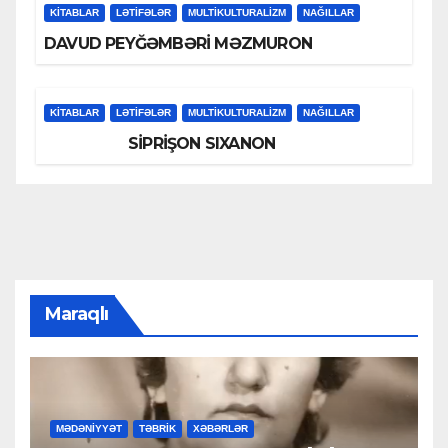
KİTABLAR
LƏTIFƏLƏR
MULTIKULTURALIZM
NAĞILLAR
DAVUD PEYĞƏMBƏRİ MƏZMURON
KİTABLAR
LƏTIFƏLƏR
MULTIKULTURALIZM
NAĞILLAR
SİPRİŞON SIXANON
Maraqlı
MƏDƏNİYYƏT
TƏBRİK
XƏBƏRLƏR