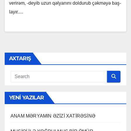
ve­ri­rəm, -de­yib uzun qəl­ya­nı­nı dol­du­rub çək­mə­yə baş­
la­yır.…
AXTARIŞ
YENI YAZILAR
ANAM MƏRYAMIN ƏZİZİ XATİRƏSİNƏ