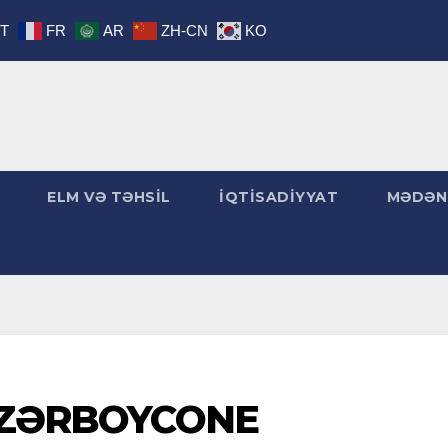
IT
FR
AR
ZH-CN
KO
ELM VƏ TƏHSİL
İQTİSADİYYAT
MƏDƏN
ƏRBOYCONE