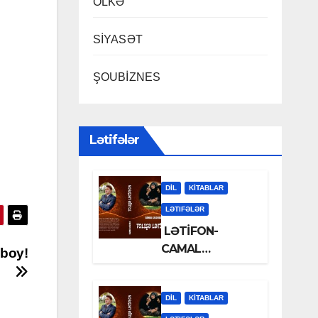
ÖLKƏ
SİYASƏT
ŞOUBİZNES
Lətifələr
DİL
KİTABLAR
LƏTIFƏLƏR
LƏTİFON-
CAMAL
ıboy!
LƏLƏZOƏ
DİL
KİTABLAR