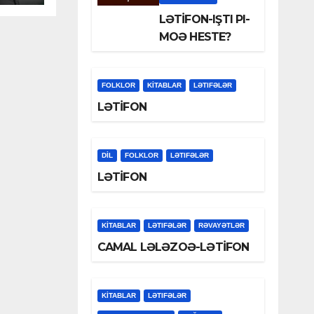
LƏTİFON-IŞTI PI-
MOƏ HESTE?
FOLKLOR
KİTABLAR
LƏTIFƏLƏR
LƏTİFON
DİL
FOLKLOR
LƏTIFƏLƏR
LƏTİFON
KİTABLAR
LƏTIFƏLƏR
RƏVAYƏTLƏR
CAMAL LƏLƏZOƏ-LƏTİFON
KİTABLAR
LƏTIFƏLƏR