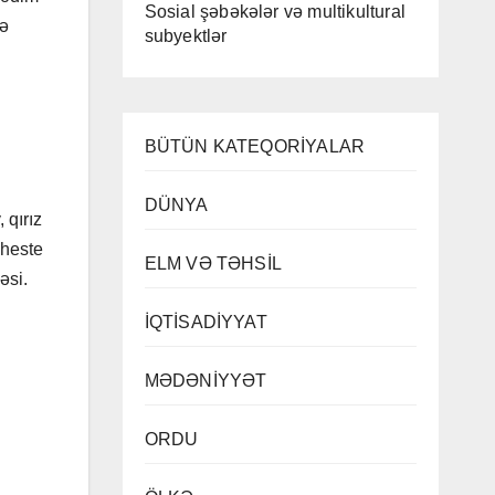
Sosial şəbəkələr və multikultural
sə
subyektlər
BÜTÜN KATEQORİYALAR
DÜNYA
 qırız
 heste
ELM VƏ TƏHSİL
əsi.
İQTİSADİYYAT
MƏDƏNİYYƏT
ORDU