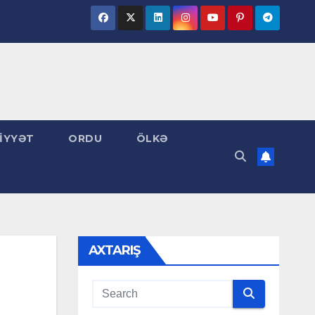
İYYƏT
ORDU
ÖLKƏ
AXTARIŞ