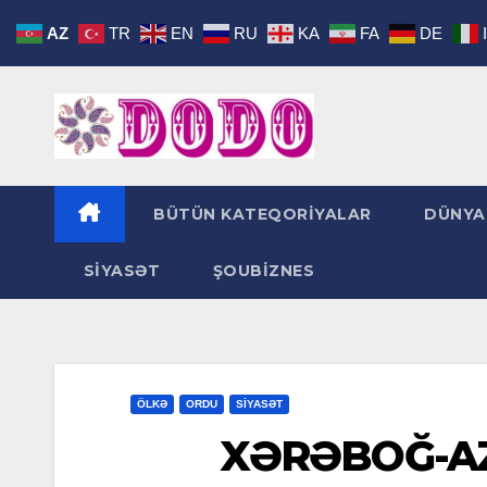
Skip
AZ
TR
EN
RU
KA
FA
DE
to
content
BÜTÜN KATEQORİYALAR
DÜNYA
SİYASƏT
ŞOUBİZNES
ÖLKƏ
ORDU
SİYASƏT
XƏRƏBOĞ-AZ