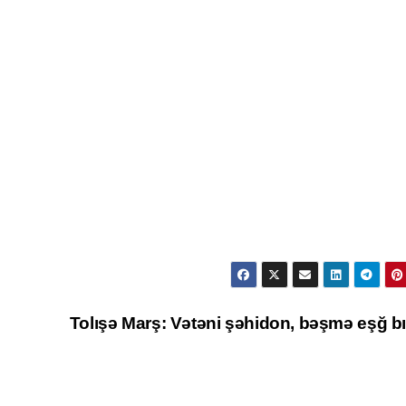
Tolışə Marş: Vətəni şəhidon, bəşmə eşğ b