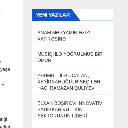
YENI YAZILAR
ANAM MƏRYAMIN ƏZİZİ
XATİRƏSİNƏ
MUSİQİ İLƏ YOĞRULMUŞ BİR
ÖMÜR
e
iyəşe
ZƏHMƏTİ İLƏ UCALAN,
XEYİRXAHLIĞI İLƏ SEÇİLƏN:
nesi
HACI RAMAZAN QULİYEV
ELXAN BƏŞIROV: İNNOVATİV
SAHİBKAR VƏ TİKİNTİ
SEKTORUNUN LİDERİ
əlği
sədim