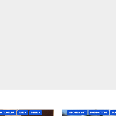
R
MƏDƏNİYYƏT
MƏDƏNİYYƏT
VƏ ALƏTLƏR
TARİX
TƏBRİK
MƏDƏNİYYƏT
MƏDƏNİYYƏT
TA