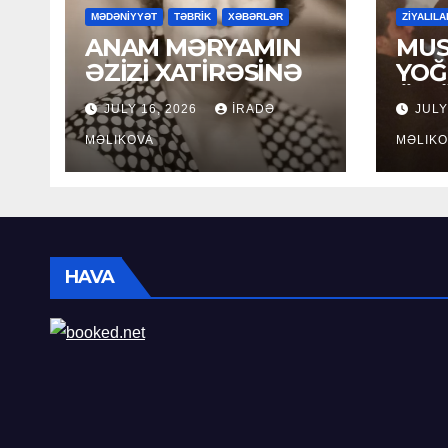
MƏDƏNİYYƏT
TƏBRİK
XƏBƏRLƏR
ZİYALILA
ANAM MƏRYAMIN
MUS
ƏZİZİ XATİRƏSİNƏ
YOĞ
ÖM
JULY 16, 2026
İRADƏ
JULY
MƏLIKOVA
MƏLIKO
HAVA