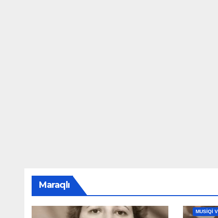
Maraqlı
MAHNILA
MUSİQİ 