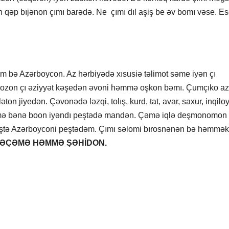
yən qəp bıjənon çımı barədə. Ne çımı dıl aşiş be əv bomı vəse. E
ym bə Azərboycon. Az hərbiyədə xısusiə təlimot səme iyən çı
ozon çı əziyyət kəşedən əvoni həmmə oşkon bəmı. Çumçıko az
jiyedən. Çəvonədə ləzqi, tolış, kurd, tat, avar, saxur, inqiloy,
mmə bənə boon iyəndı peştədə mandən. Çəmə iqlə deşmonomon
ə Azərboyconi peştədəm. Çımı səlomi bırosnənən bə həmmək
BƏÇƏMƏ HƏMMƏ ŞƏHİDON.