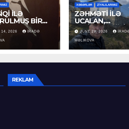
RIMIZ
XƏBƏRLƏR
ZİYALILARIMIZ
İQİ İLƏ
ZƏHMƏTİ İLƏ
RULMUŞ BİR
UCALAN,
ÜR
XEYİRXAHLIĞI İ
 14, 2026
İRADƏ
JUNE 28, 2026
İRAD
SEÇİLƏN: HACI
VA
RAMAZAN QULİ
MƏLIKOVA
REKLAM