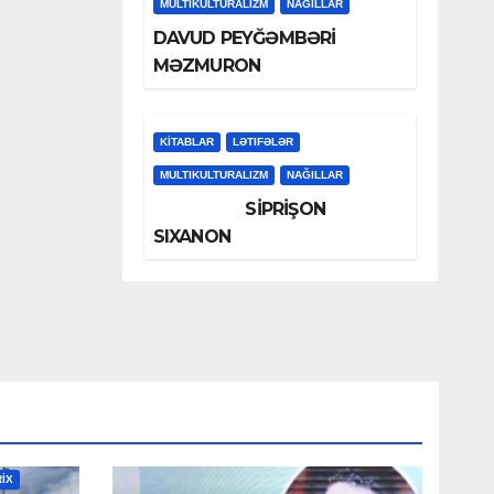
MULTIKULTURALIZM
NAĞILLAR
DAVUD PEYĞƏMBƏRİ
MƏZMURON
KİTABLAR
LƏTIFƏLƏR
MULTIKULTURALIZM
NAĞILLAR
SİPRİŞON
SIXANON
RİX