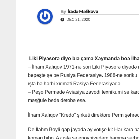
By
İradə Məlikova
DEC 21, 2020
Liki Piyəsorə diyo bıə çəmə Xəymandə boə İlha
– İlham Xalıqov 1971-nə sori Liki Piyəsorə diyədə 
bəpeştə şə bə Rusiya Federasiyə. 1988-nə soriku
ıştə bə hərbi xıdməti Rasiyə Federasiyədə
– Peşo Permədə Aviasiya zavodi texnikumi sə kard
məşğule bedə detobə esə.
İlham Xalıqov “Kredo” şirkəti direktore Perm şəhrə
De İlahm Boyli qəp jəyədə əy votışe ki: Har kərə 
koməq bıbo. Az ıştə sə enovniyedəm həmmə sərbo