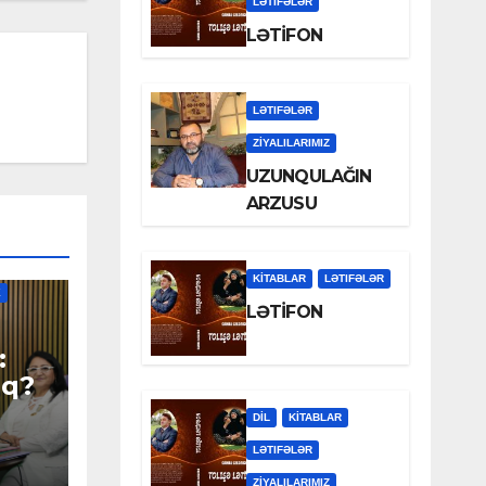
LƏTIFƏLƏR
LƏTİFON
LƏTIFƏLƏR
ZİYALILARIMIZ
UZUNQULAĞIN
ARZUSU
KİTABLAR
LƏTIFƏLƏR
X
LƏTİFON
:
ıq?
DİL
KİTABLAR
LƏTIFƏLƏR
ZİYALILARIMIZ