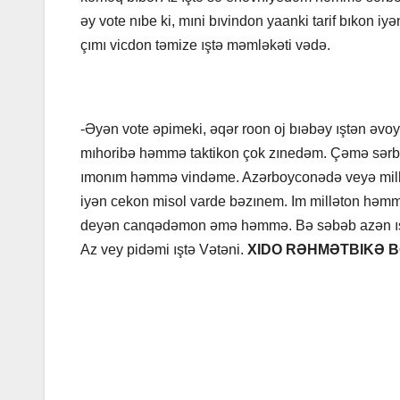
əy vote nıbe ki, mıni bıvindon yaanki tarif bıkon i
çımı vicdon təmize ıştə məmləkəti vədə.
-Əyən vote əpimeki, əqər roon oj bıəbəy ıştən əvo
mıhoribə həmmə taktikon çok zınedəm. Çəmə sərb
ımonım həmmə vindəme. Azərboyconədə veyə milləton 
iyən cekon misol varde bəzınem. Im milləton hə
deyən canqədəmon əmə həmmə. Bə səbəb azən ışt
Az vey pidəmi ıştə Vətəni.
XIDO RƏHMƏTBIKƏ 