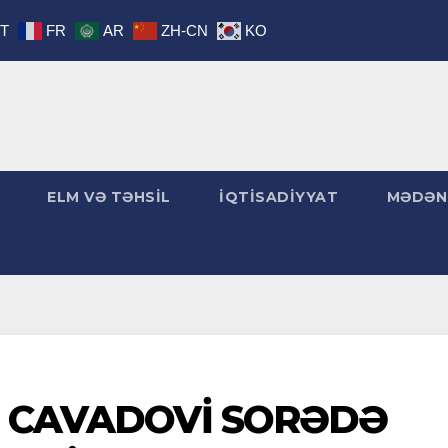
IT
FR
AR
ZH-CN
KO
ELM VƏ TƏHSİL
İQTİSADİYYAT
MƏDƏN
 CAVADOVİ SORƏDƏ