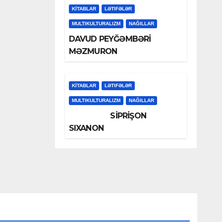
KİTABLAR
LƏTIFƏLƏR
MULTIKULTURALIZM
NAĞILLAR
DAVUD PEYĞƏMBƏRİ
MƏZMURON
KİTABLAR
LƏTIFƏLƏR
MULTIKULTURALIZM
NAĞILLAR
SİPRİŞON
SIXANON