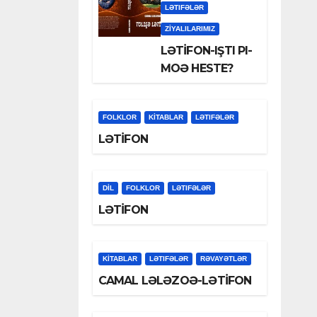
LƏTIFƏLƏR
ZİYALILARIMIZ
LƏTİFON-IŞTI PI-
MOƏ HESTE?
FOLKLOR
KİTABLAR
LƏTIFƏLƏR
LƏTİFON
DİL
FOLKLOR
LƏTIFƏLƏR
LƏTİFON
KİTABLAR
LƏTIFƏLƏR
RƏVAYƏTLƏR
CAMAL LƏLƏZOƏ-LƏTİFON