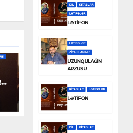
DİL
KİTABLAR
LƏTIFƏLƏR
LƏTİFON
LƏTIFƏLƏR
İYYƏT
ZİYALILARIMIZ
RİK
UZUNQULAĞIN
ARZUSU
R
KİTABLAR
LƏTIFƏLƏR
LƏTİFON
DİL
KİTABLAR