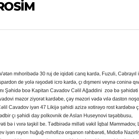
ROSİM
Vətən mıhoribədə 30 ruj de iqidəti canq kardə, Fuzuli, Cəbrayıl 
pardon de yolə rəşodəti icro kardə, çı dışmeni veynə coninə qı
çımı Şəhidə boə Kapitan Cavadov Cəlil Ağaddini zoə bə şəhidəti 
Cavadovi məzor ziyorət kardəbe, çəy məzori vədə vılə daston noş
lil Cavadov iyən 47 Likijə şəhidi azizə xotirəyo rost kardəbıə ç
dbir çı şəhidi day polkovnik de Aslan Huseynovi təşəbbusu,
ti bə i vıırə təşkil be. Tədbirədə milləti vəkil İqbal Məmmədov, L
ev iyən rəyon huğuğ-mıhofizə orqanon rəhbərəti, Mıdofiə Nazirli