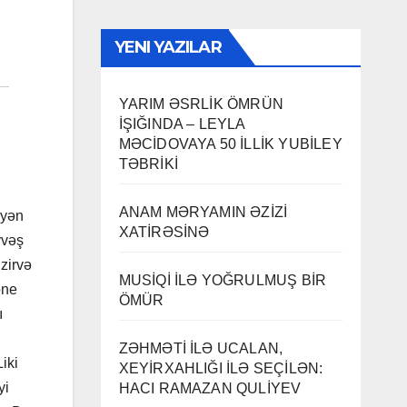
YENI YAZILAR
YARIM ƏSRLİK ÖMRÜN
İŞIĞINDA – LEYLA
MƏCİDOVAYA 50 İLLİK YUBİLEY
TƏBRİKİ
ANAM MƏRYAMIN ƏZİZİ
iyən
XATİRƏSİNƏ
vvəş
zirvə
MUSİQİ İLƏ YOĞRULMUŞ BİR
one
ÖMÜR
ı
ZƏHMƏTİ İLƏ UCALAN,
iki
XEYİRXAHLIĞI İLƏ SEÇİLƏN:
yi
HACI RAMAZAN QULİYEV