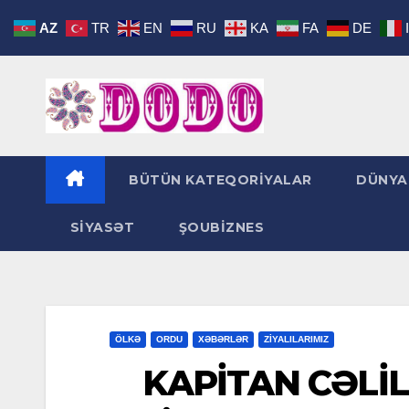
Skip
AZ
TR
EN
RU
KA
FA
DE
to
content
BÜTÜN KATEQORİYALAR
DÜNYA
SİYASƏT
ŞOUBİZNES
ÖLKƏ
ORDU
XƏBƏRLƏR
ZİYALILARIMIZ
KAPİTAN CƏLİL