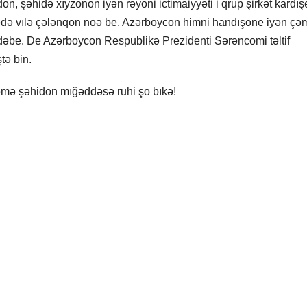
n, şəhidə xıyzonon iyən rəyoni ictimaiyyəti i qrup şirkət kardış
ə vədə vılə çələnqon noə be, Azərboycon himni handışone iyən çə
rdəbe. De Azərboycon Respublikə Prezidenti Sərəncomi təltif
tə bin.
mə şəhidon mığəddəsə ruhi şo bıkə!