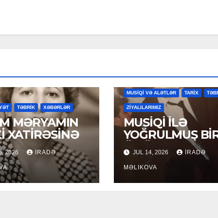
MAHNILAR
MƏDƏNİYYƏT
MƏDƏN
MUSİQİ VƏ ALƏTLƏR
TARİX
TƏB
YƏT
TƏBRİK
XƏBƏRLƏR
ZİYALILARIMIZ
M MƏRYAMIN
MUSİQİ İLƏ
Zİ XATİRƏSİNƏ
YOĞRULMUŞ Bİ
ÖMÜR
6, 2026
İRADƏ
JUL 14, 2026
İRADƏ
VA
MƏLIKOVA