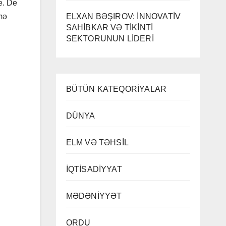
e. De
ELXAN BƏŞIROV: İNNOVATİV
mə
SAHİBKAR VƏ TİKİNTİ
SEKTORUNUN LİDERİ
BÜTÜN KATEQORİYALAR
DÜNYA
ELM VƏ TƏHSİL
İQTİSADİYYAT
MƏDƏNİYYƏT
ORDU