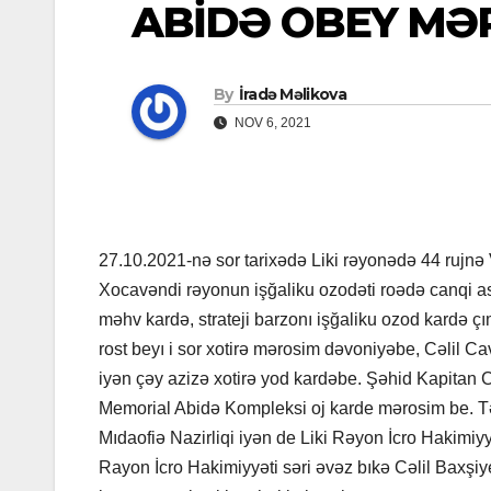
ABİDƏ OBEY MƏ
By
İradə Məlikova
NOV 6, 2021
27.10.2021-nə sor tarixədə Liki rəyonədə 44 rujnə 
Xocavəndi rəyonun işğaliku ozodəti roədə canqi as
məhv kardə, strateji barzonı işğaliku ozod kardə 
rost beyı i sor xotirə mərosim dəvoniyəbe, Cəlil 
iyən çəy azizə xotirə yod kardəbe. Şəhid Kapitan Cə
Memorial Abidə Kompleksi oj karde mərosim be. Tə
Mıdaofiə Nazirliqi iyən de Liki Rəyon İcro Hakimiyyə
Rayon İcro Hakimiyyəti səri əvəz bıkə Cəlil Baxşiy