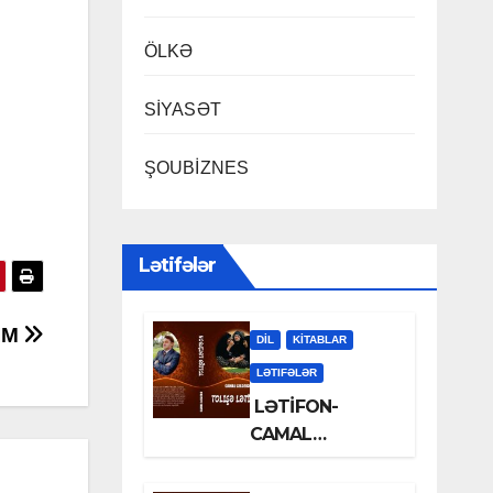
ÖLKƏ
SİYASƏT
ŞOUBİZNES
Lətifələr
IM
DİL
KİTABLAR
LƏTIFƏLƏR
LƏTİFON-
CAMAL
LƏLƏZOƏ