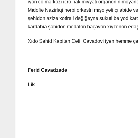
iyən co mərkəzi icro hakimiyyəti orqanon nımoyəndo
Mıdofiə Nazirlıqi hərbi orkestri mışoiyəti çı abid
şəhidon azizə xotirə i dəğiğəynə sukuti bə yod ka
kardəbıə şəhidon medalon bəçəvon xıyzonon edaş
Xıdo Şəhid Kapitan Cəlil Cavadovi iyən həmmə çə
Fərid Cavadzadə
Lik