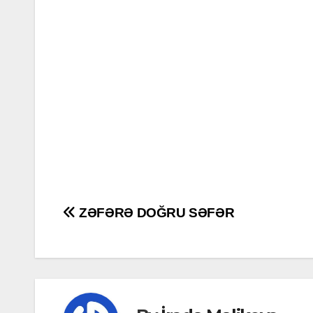
Post
ZƏFƏRƏ DOĞRU SƏFƏR
navigation