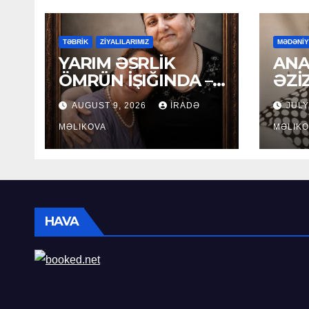
TƏBRİK
ZİYALILARIMIZ
MƏDƏNİ
YARIM ƏSRLİK
ANA
ÖMRÜN İŞIĞINDA –
ƏZİ
LEYLA
AUGUST 9, 2026
İRADƏ
JULY
MƏCİDOVAYA 50
İLLİK YUBİLEY
MƏLIKOVA
MƏLIKO
TƏBRİKİ
HAVA