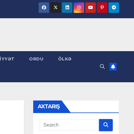
İYYƏT
ORDU
ÖLKƏ
AXTARIŞ