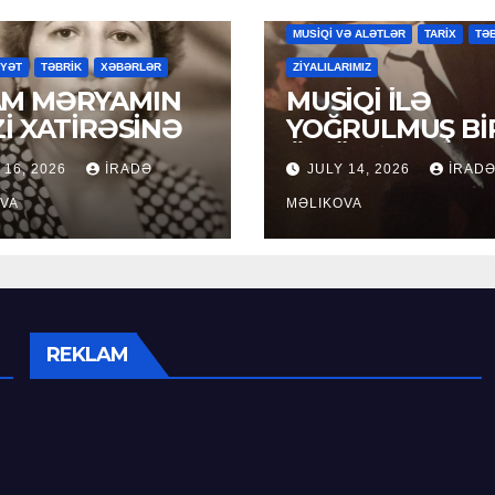
MAHNILAR
MƏDƏNİYYƏT
MƏDƏ
MUSİQİ VƏ ALƏTLƏR
TARİX
TƏ
YYƏT
TƏBRİK
XƏBƏRLƏR
ZİYALILARIMIZ
M MƏRYAMIN
MUSİQİ İLƏ
Zİ XATİRƏSİNƏ
YOĞRULMUŞ Bİ
ÖMÜR
 16, 2026
İRADƏ
JULY 14, 2026
İRAD
VA
MƏLIKOVA
REKLAM