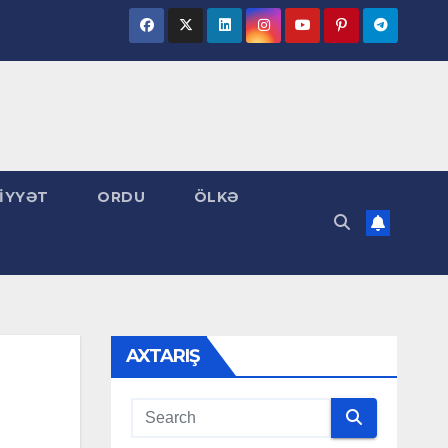
İYYƏT
ORDU
ÖLKƏ
AXTARIŞ