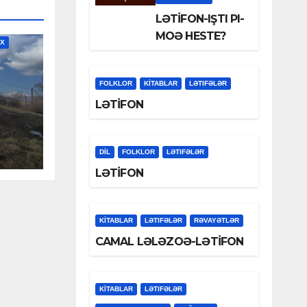
LƏTİFON-IŞTI PI-
MOƏ HESTE?
İX
FOLKLOR
KİTABLAR
LƏTIFƏLƏR
LƏTİFON
LƏ
YEV
DİL
FOLKLOR
LƏTIFƏLƏR
LƏTİFON
KİTABLAR
LƏTIFƏLƏR
RƏVAYƏTLƏR
CAMAL LƏLƏZOƏ-LƏTİFON
KİTABLAR
LƏTIFƏLƏR