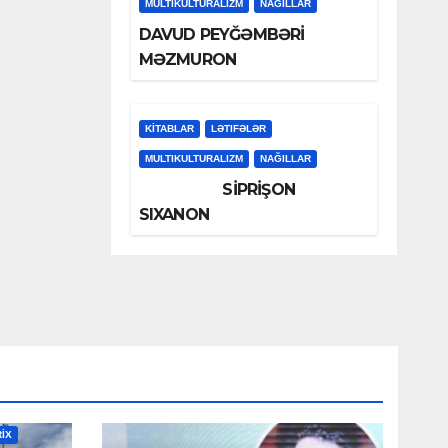
MULTIKULTURALIZM
NAĞILLAR
DAVUD PEYĞƏMBƏRİ
MƏZMURON
KİTABLAR
LƏTIFƏLƏR
MULTIKULTURALIZM
NAĞILLAR
SİPRİŞON
SIXANON
RİX