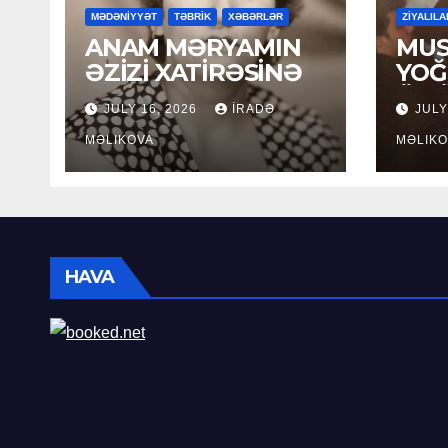
MƏDƏNİYYƏT
TƏBRİK
XƏBƏRLƏR
ZİYALILA
ANAM MƏRYAMIN
MUS
ƏZİZİ XATİRƏSİNƏ
YOĞ
ÖM
JULY 16, 2026
İRADƏ
JULY
MƏLIKOVA
MƏLIKO
HAVA