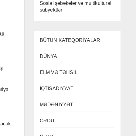
Sosial şəbəkələr və multikultural
subyektlər
tü
BÜTÜN KATEQORİYALAR
DÜNYA
iş
ELM VƏ TƏHSİL
İQTİSADİYYAT
miya
MƏDƏNİYYƏT
ORDU
ləcək.