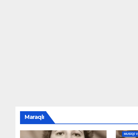
Maraqlı
MAHNILA
MUSİQİ 