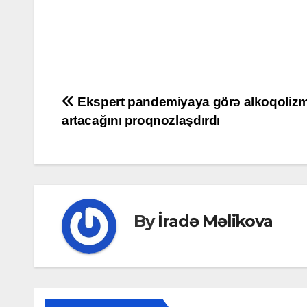
Post
Ekspert pandemiyaya görə alkoqoliz
artacağını proqnozlaşdırdı
navigation
By
İradə Məlikova