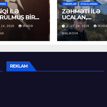
RIMIZ
XƏBƏRLƏR
ZİYALILARIMIZ
İQİ İLƏ
ZƏHMƏTİ İLƏ
RULMUŞ BİR
UCALAN,
ÜR
XEYİRXAHLIĞI İ
 14, 2026
İRADƏ
JUNE 28, 2026
İRAD
SEÇİLƏN: HACI
VA
RAMAZAN QULİ
MƏLIKOVA
REKLAM