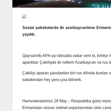
Sosial şəbəkələrdə iki azərbaycanlının Erməni
yayılıb.
Qaynarinfo APA-ya istinadla xəbər verir ki, kimliy
aparıblar. Çəkilişdə iki nəfərin Azərbaycan və rus dil
Çəkilişi aparan şəxslərdən biri rus dilində bunlar
səbəbindən heç yerə çıxa bilmirik.
Həmvətənlərimizi 28 May – Respublika günü münasib
Ermənistan xüsusi xidmət orqanlarından olan cənabl