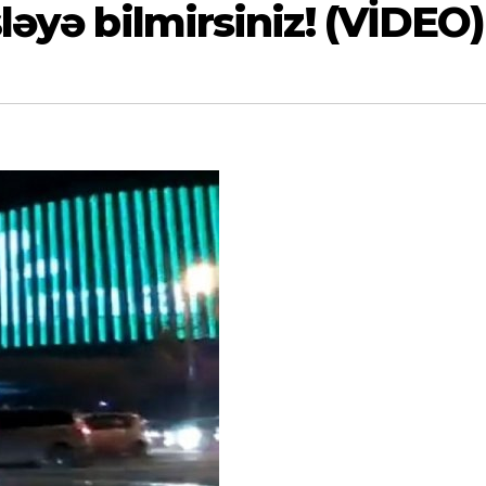
şləyə bilmirsiniz! (VİDEO)