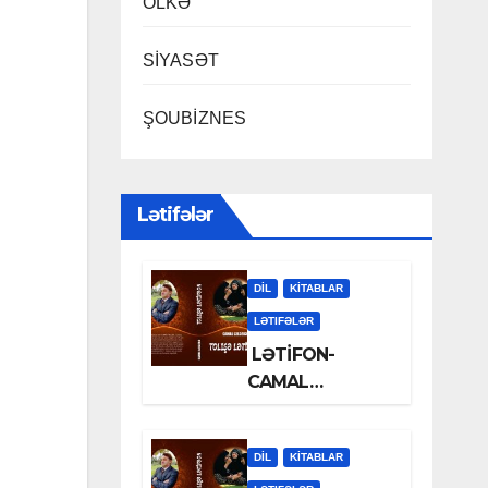
ÖLKƏ
SİYASƏT
ŞOUBİZNES
Lətifələr
DİL
KİTABLAR
LƏTIFƏLƏR
LƏTİFON-
CAMAL
LƏLƏZOƏ
DİL
KİTABLAR