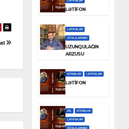
LƏTIFƏLƏR
LƏTİFON
LƏTIFƏLƏR
ZİYALILARIMIZ
nat
UZUNQULAĞIN
ARZUSU
KİTABLAR
LƏTIFƏLƏR
LƏTİFON
DİL
KİTABLAR
LƏTIFƏLƏR
ZİYALILARIMIZ