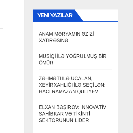
YENI YAZILAR
ANAM MƏRYAMIN ƏZİZİ
XATİRƏSİNƏ
MUSİQİ İLƏ YOĞRULMUŞ BİR
ÖMÜR
ZƏHMƏTİ İLƏ UCALAN,
XEYİRXAHLIĞI İLƏ SEÇİLƏN:
HACI RAMAZAN QULİYEV
ELXAN BƏŞIROV: İNNOVATİV
SAHİBKAR VƏ TİKİNTİ
SEKTORUNUN LİDERİ