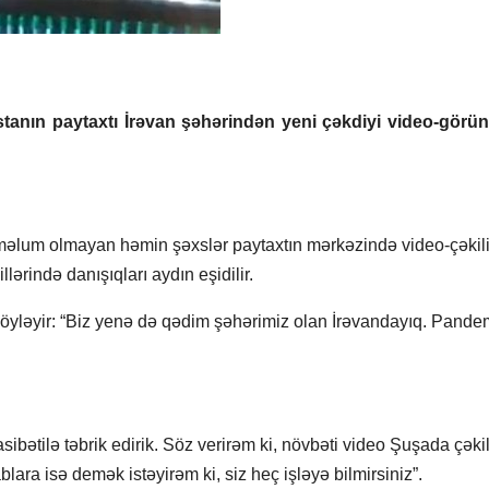
stanın paytaxtı İrəvan şəhərindən yeni çəkdiyi video-görün
i məlum olmayan həmin şəxslər paytaxtın mərkəzində video-çəkil
lərində danışıqları aydın eşidilir.
ı söyləyir: “Biz yenə də qədim şəhərimiz olan İrəvandayıq. Pande
ətilə təbrik edirik. Söz verirəm ki, növbəti video Şuşada çəki
ara isə demək istəyirəm ki, siz heç işləyə bilmirsiniz”.