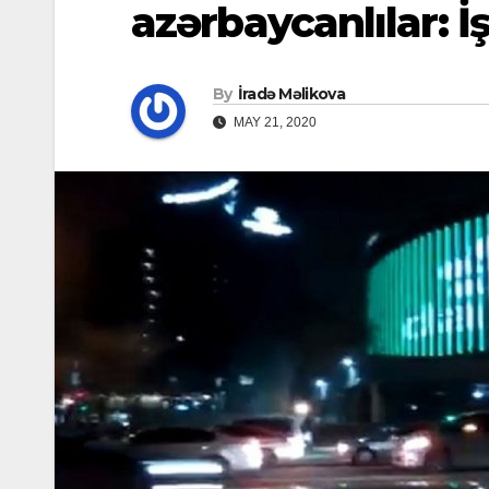
azərbaycanlılar: İ
By
İradə Məlikova
MAY 21, 2020