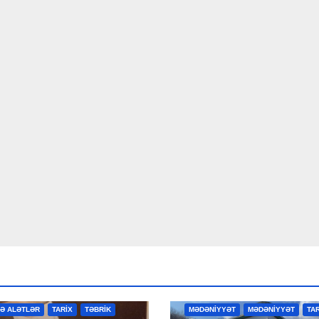
R
MƏDƏNİYYƏT
MƏDƏNİYYƏT
VƏ ALƏTLƏR
TARİX
TƏBRİK
MƏDƏNİYYƏT
MƏDƏNİYYƏT
TA