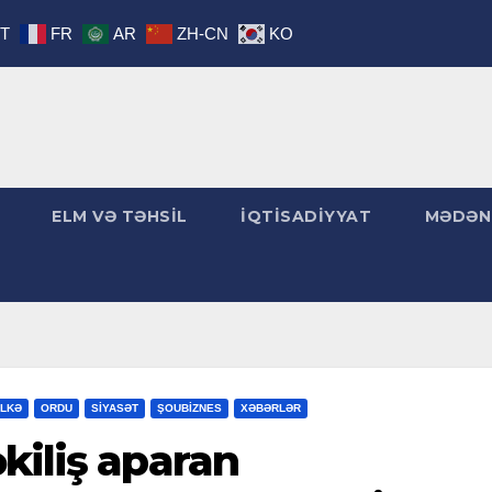
IT
FR
AR
ZH-CN
KO
ELM VƏ TƏHSİL
İQTİSADİYYAT
MƏDƏN
LKƏ
ORDU
SİYASƏT
ŞOUBİZNES
XƏBƏRLƏR
kiliş aparan