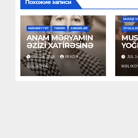
Похожие записи
MAHNILA
MUSİQİ V
MƏDƏNİYYƏT
TƏBRİK
XƏBƏRLƏR
ZİYALILA
ANAM MƏRYAMIN
MUSİ
ƏZİZİ XATİRƏSİNƏ
YOĞ
ÖM
JUL 16, 2026
İRADƏ
JUL 1
MƏLIKOVA
MƏLIKO