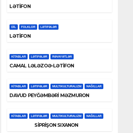
LƏTİFON
DİL
FOLKLOR
LƏTIFƏLƏR
LƏTİFON
KİTABLAR
LƏTIFƏLƏR
RƏVAYƏTLƏR
CAMAL LƏLƏZOƏ-LƏTİFON
KİTABLAR
LƏTIFƏLƏR
MULTIKULTURALIZM
NAĞILLAR
DAVUD PEYĞƏMBƏRİ MƏZMURON
KİTABLAR
LƏTIFƏLƏR
MULTIKULTURALIZM
NAĞILLAR
SİPRİŞON SIXANON