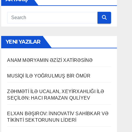
YENI YAZILAR
ANAM MƏRYAMIN ƏZİZİ XATİRƏSİNƏ
MUSİQİ İLƏ YOĞRULMUŞ BİR ÖMÜR
ZƏHMƏTİ İLƏ UCALAN, XEYİRXAHLIĞI İLƏ
SEÇİLƏN: HACI RAMAZAN QULİYEV
ELXAN BƏŞIROV: İNNOVATİV SAHİBKAR VƏ
TİKİNTİ SEKTORUNUN LİDERİ