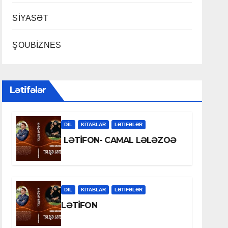
SİYASƏT
ŞOUBİZNES
Lətifələr
DİL
KİTABLAR
LƏTIFƏLƏR
LƏTİFON- CAMAL LƏLƏZOƏ
DİL
KİTABLAR
LƏTIFƏLƏR
LƏTİFON