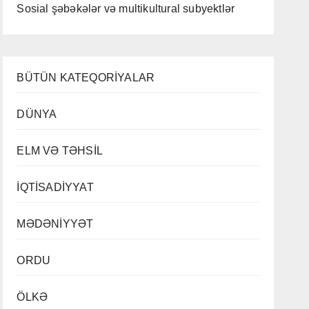
Sosial şəbəkələr və multikultural subyektlər
BÜTÜN KATEQORİYALAR
DÜNYA
ELM VƏ TƏHSİL
İQTİSADİYYAT
MƏDƏNİYYƏT
ORDU
ÖLKƏ