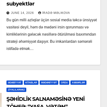
subyektlər
JUNE 14, 2026
İRADƏ MƏLIKOVA
Bu gün milli azlıqlar üçün sosial media təkcə ünsiyyət
vasitəsi deyil, həm də mədəni irsin qorunması və
kimliklərinin gələcək nəsillərə ötürülməsi baxımından
strateji əhəmiyyət daşıyır. Bu imkanlardan səmərəli
istifadə etmək…
ƏDƏBİYYAT
KİTABLAR
MƏDƏNİYYƏT
ORDU
XƏBƏRLƏR
ZİYALILARIMIZ
ŞƏHİDLİK SALNAMƏSİNƏ YENİ
TÖHFƏ: “YAŞA, VƏTƏN”