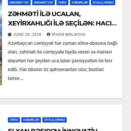
MƏDƏNİYYƏT
MƏDƏNİYYƏT
TARİX
XƏBƏRLƏR
ZİYALILARIMIZ
ZƏHMƏTİ İLƏ UCALAN,
XEYİRXAHLIĞI İLƏ SEÇİLƏN: HACI
RAMAZAN QULİYEV
JUNE 28, 2026
İRADƏ MƏLIKOVA
Azərbaycan cəmiyyəti hər zaman elinə-obasına bağlı
olan, zəhməti ilə cəmiyyətə fayda verən və mənəvi
dəyərləri hər şeydən uca tutan şəxsiyyətləri ilə fəxr
edib. Hər dövrün öz qəhrəmanları olur; bəziləri
tarixə…
ORDU
XƏBƏRLƏR
ZİYALILARIMIZ