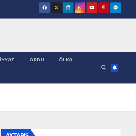
İYYƏT
ORDU
ÖLKƏ
AXTARIŞ