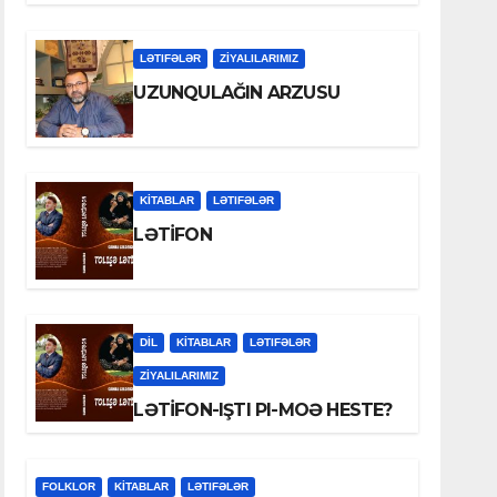
LƏTIFƏLƏR
ZİYALILARIMIZ
UZUNQULAĞIN ARZUSU
KİTABLAR
LƏTIFƏLƏR
LƏTİFON
DİL
KİTABLAR
LƏTIFƏLƏR
ZİYALILARIMIZ
LƏTİFON-IŞTI PI-MOƏ HESTE?
FOLKLOR
KİTABLAR
LƏTIFƏLƏR