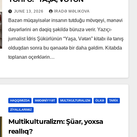
JUNE 13, 2026
İRADƏ MƏLIKOVA
Bəzən müqayisələr insanın tutduğu mövqeyi, mənəvi
dəyərlərini ən dəqiq şəkildə büruzə verir. Yazıçı-
jurnalist İdris Şükürlünün “Yaşa, Vətən” kitabı ilə tanış
olduqdan sonra bu qənaətə bir daha gəldim. Kitabda
toplanan oçerklərin…
HAQQIMIZDA
MƏDƏNİYYƏT
MULTIKULTURALIZM
ÖLKƏ
TARİX
ZİYALILARIMIZ
Multikulturalizm: Şüar, yoxsa
reallıq?