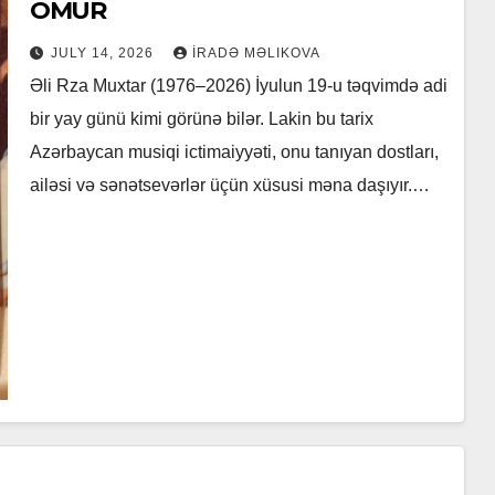
ÖMÜR
JULY 14, 2026
İRADƏ MƏLIKOVA
Əli Rza Muxtar (1976–2026) İyulun 19-u təqvimdə adi
bir yay günü kimi görünə bilər. Lakin bu tarix
Azərbaycan musiqi ictimaiyyəti, onu tanıyan dostları,
ailəsi və sənətsevərlər üçün xüsusi məna daşıyır.…