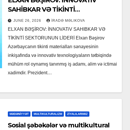
ELXAN BƏŞIROV: İNNOVATİV
SAHİBKAR VƏ TİKİNTİ
SEKTORUNUN LİDERİ
JUNE 26, 2026
İRADƏ MƏLIKOVA
ELXAN BƏŞİROV: İNNOVATiV SAHIBKAR VƏ
TİKİNTİ SEKTORUNUN LİDERİ Elxan Bəşirov
Azərbaycanın tikinti materialları sənayesinin
inkişafında və innovativ texnologiyaların tətbiqində
mühüm rol oynamış tanınmış iş adamı, alim və ictimai
xadimdir. Prezident…
MƏDƏNİYYƏT
MULTIKULTURALIZM
ZİYALILARIMIZ
Sosial şəbəkələr və multikultural