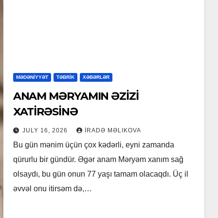
MƏDƏNİYYƏT
TƏBRİK
XƏBƏRLƏR
ANAM MƏRYAMIN ƏZİZİ
XATİRƏSİNƏ
JULY 16, 2026
İRADƏ MƏLIKOVA
Bu gün mənim üçün çox kədərli, eyni zamanda
qürurlu bir gündür. Əgər anam Məryəm xanım sağ
olsaydı, bu gün onun 77 yaşı tamam olacaqdı. Üç il
əvvəl onu itirsəm də,…