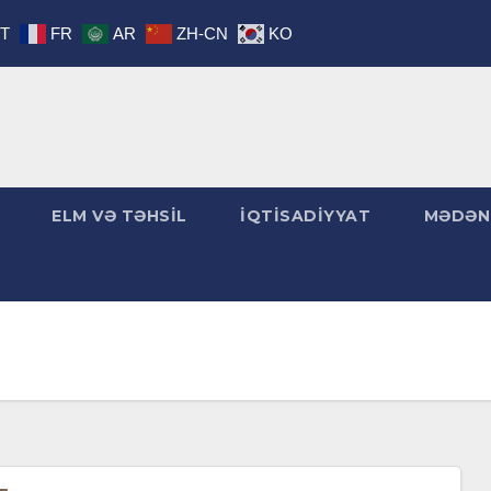
IT
FR
AR
ZH-CN
KO
ELM VƏ TƏHSİL
İQTİSADİYYAT
MƏDƏN