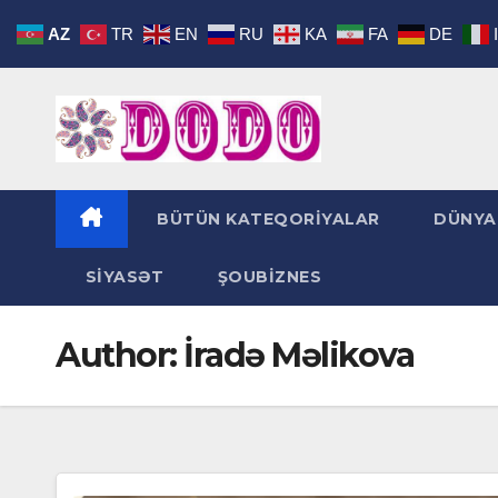
Skip
AZ
TR
EN
RU
KA
FA
DE
to
content
BÜTÜN KATEQORİYALAR
DÜNYA
SİYASƏT
ŞOUBİZNES
Author:
İradə Məlikova