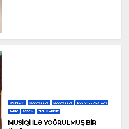
MAHNILAR
MƏDƏNİYYƏT
MƏDƏNİYYƏT
MUSİQİ VƏ ALƏTLƏR
TARİX
TƏBRİK
ZİYALILARIMIZ
MUSİQİ İLƏ YOĞRULMUŞ BİR