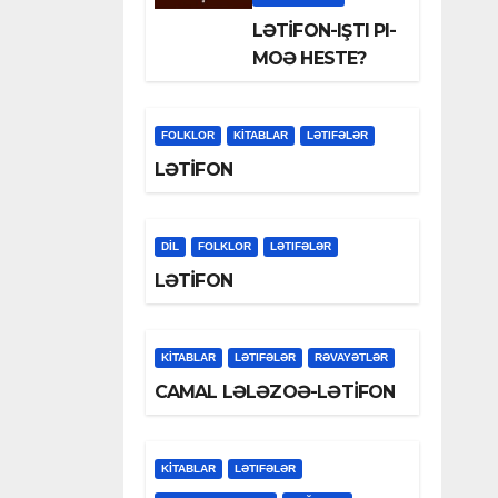
LƏTİFON-IŞTI PI-
MOƏ HESTE?
FOLKLOR
KİTABLAR
LƏTIFƏLƏR
LƏTİFON
DİL
FOLKLOR
LƏTIFƏLƏR
LƏTİFON
KİTABLAR
LƏTIFƏLƏR
RƏVAYƏTLƏR
CAMAL LƏLƏZOƏ-LƏTİFON
KİTABLAR
LƏTIFƏLƏR