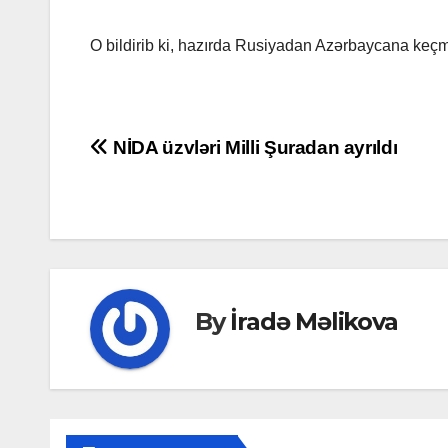
O bildirib ki, hazırda Rusiyadan Azərbaycana keç
Post
NİDA üzvləri Milli Şuradan ayrıldı
navigation
By
İradə Məlikova