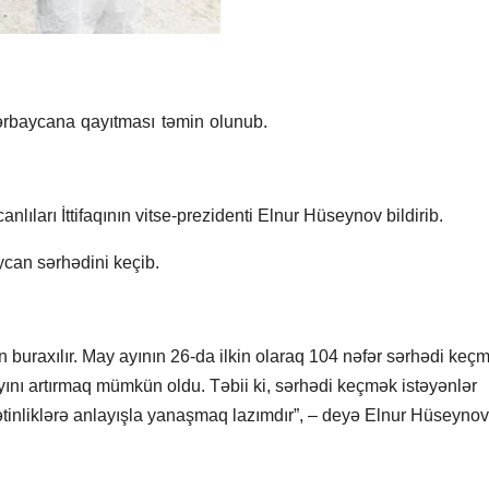
rbaycana qayıtması təmin olunub.
arı İttifaqının vitse-prezidenti Elnur Hüseynov bildirib.
ycan sərhədini keçib.
n buraxılır. May ayının 26-da ilkin olaraq 104 nəfər sərhədi keçm
nı artırmaq mümkün oldu. Təbii ki, sərhədi keçmək istəyənlər
tinliklərə anlayışla yanaşmaq lazımdır”, – deyə Elnur Hüseynov