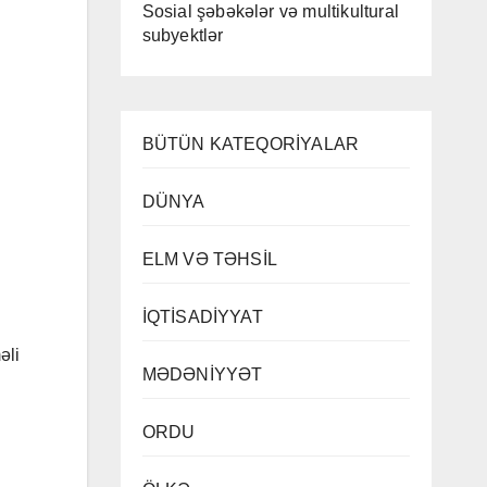
Sosial şəbəkələr və multikultural
subyektlər
BÜTÜN KATEQORİYALAR
DÜNYA
ELM VƏ TƏHSİL
İQTİSADİYYAT
əli
MƏDƏNİYYƏT
ORDU