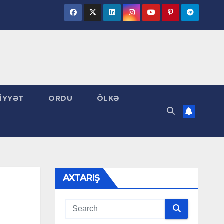
İYYƏT
ORDU
ÖLKƏ
AXTARIŞ