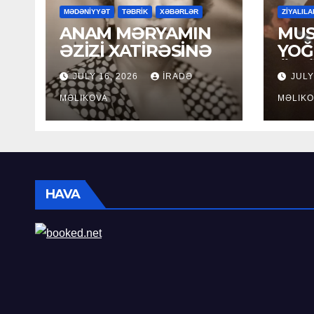
MƏDƏNİYYƏT
TƏBRİK
XƏBƏRLƏR
ZİYALILA
ANAM MƏRYAMIN
MUS
ƏZİZİ XATİRƏSİNƏ
YOĞ
ÖM
JULY 16, 2026
İRADƏ
JULY
MƏLIKOVA
MƏLIKO
HAVA