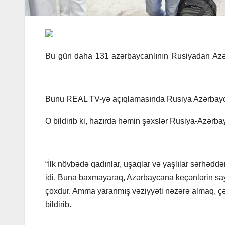
Bu gün daha 131 azərbaycanlının Rusiyadan Azə
Bunu REAL TV-yə açıqlamasında Rusiya Azərbaycanlıl
O bildirib ki, hazırda həmin şəxslər Rusiya-Azərba
“İlk növbədə qadınlar, uşaqlar və yaşlılar sərhəddə
idi. Buna baxmayaraq, Azərbaycana keçənlərin sayı
çoxdur. Amma yaranmış vəziyyəti nəzərə almaq, çə
bildirib.