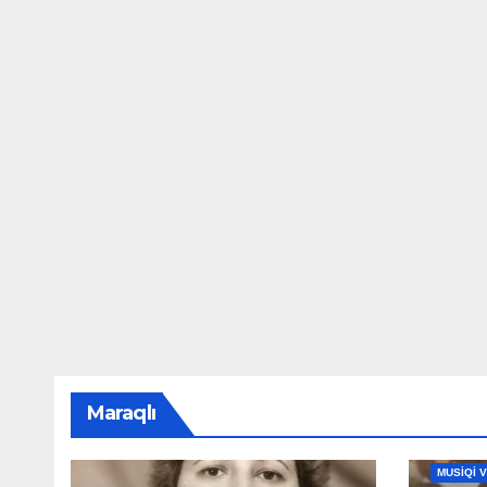
Maraqlı
MAHNILA
MUSİQİ 