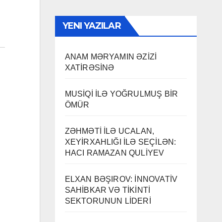
YENI YAZILAR
ANAM MƏRYAMIN ƏZİZİ
XATİRƏSİNƏ
MUSİQİ İLƏ YOĞRULMUŞ BİR
ÖMÜR
ZƏHMƏTİ İLƏ UCALAN,
XEYİRXAHLIĞI İLƏ SEÇİLƏN:
HACI RAMAZAN QULİYEV
ELXAN BƏŞIROV: İNNOVATİV
SAHİBKAR VƏ TİKİNTİ
SEKTORUNUN LİDERİ