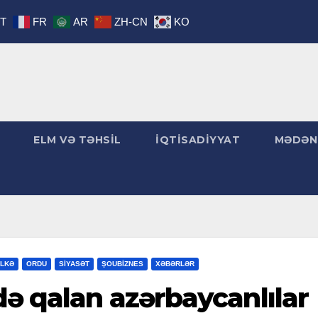
IT
FR
AR
ZH-CN
KO
ELM VƏ TƏHSİL
İQTİSADİYYAT
MƏDƏN
LKƏ
ORDU
SİYASƏT
ŞOUBİZNES
XƏBƏRLƏR
də qalan azərbaycanlılar