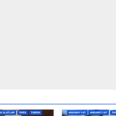
R
MƏDƏNİYYƏT
MƏDƏNİYYƏT
VƏ ALƏTLƏR
TARİX
TƏBRİK
MƏDƏNİYYƏT
MƏDƏNİYYƏT
TA