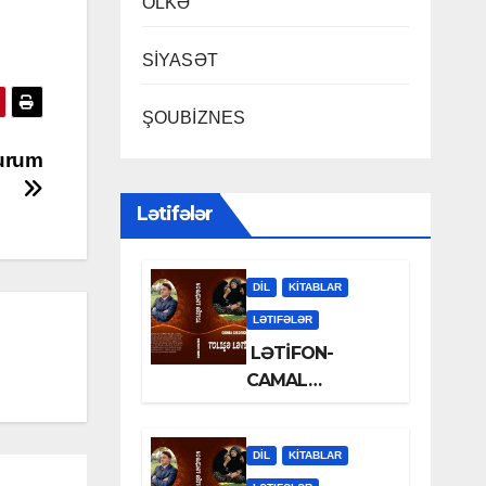
ÖLKƏ
SİYASƏT
ŞOUBİZNES
durum
Lətifələr
DİL
KİTABLAR
LƏTIFƏLƏR
LƏTİFON-
CAMAL
LƏLƏZOƏ
DİL
KİTABLAR