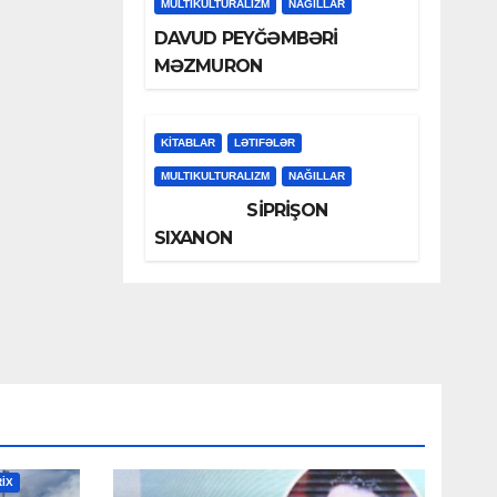
MULTIKULTURALIZM
NAĞILLAR
DAVUD PEYĞƏMBƏRİ
MƏZMURON
KİTABLAR
LƏTIFƏLƏR
MULTIKULTURALIZM
NAĞILLAR
SİPRİŞON
SIXANON
RİX