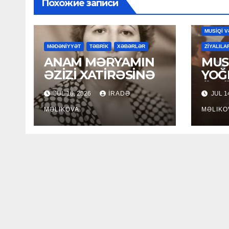
Похожие записи
MAHNILA
MUSİQİ V
MƏDƏNİYYƏT
TƏBRİK
XƏBƏRLƏR
ZİYALILA
ANAM MƏRYAMIN
MUSİ
ƏZİZİ XATİRƏSİNƏ
YOĞ
ÖM
JUL 16, 2026
İRADƏ
JUL 1
MƏLIKOVA
MƏLIKO