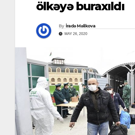
ölkəyə buraxıldı
By
İradə Məlikova
MAY 26, 2020