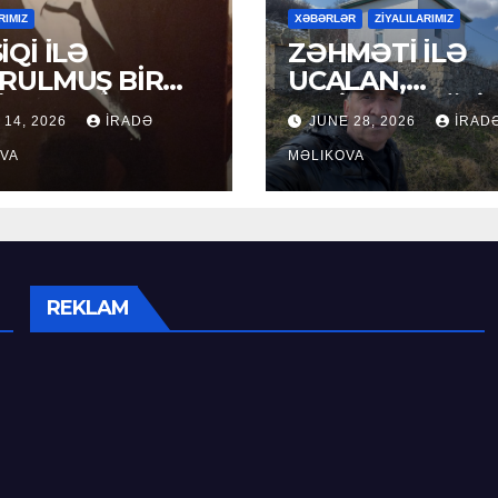
RIMIZ
XƏBƏRLƏR
ZİYALILARIMIZ
İQİ İLƏ
ZƏHMƏTİ İLƏ
RULMUŞ BİR
UCALAN,
ÜR
XEYİRXAHLIĞI İ
 14, 2026
İRADƏ
JUNE 28, 2026
İRAD
SEÇİLƏN: HACI
VA
RAMAZAN QULİ
MƏLIKOVA
REKLAM