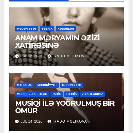
MƏDƏNİYYƏT
TƏBRİK
XƏBƏRLƏR
ANAM MƏRYAMIN ƏZİZİ
XATİRƏSİNƏ
JUL 16, 2026
İRADƏ MƏLIKOVA
MAHNILAR
MƏDƏNİYYƏT
MƏDƏNİYYƏT
MUSİQİ VƏ ALƏTLƏR
TARİX
TƏBRİK
ZİYALILARIMIZ
MUSİQİ İLƏ YOĞRULMUŞ BİR
ÖMÜR
JUL 14, 2026
İRADƏ MƏLIKOVA