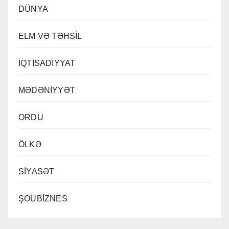
DÜNYA
ELM VƏ TƏHSİL
İQTİSADİYYAT
MƏDƏNİYYƏT
ORDU
ÖLKƏ
SİYASƏT
ŞOUBİZNES