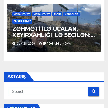
MƏDƏNİYYƏT
MƏDƏNİYYƏT
TARİX
XƏBƏRLƏR
ZİYALILARIMIZ
ZƏHMƏTİ İLƏ UCALAN,
XEYİRXAHLIĞI İLƏ SEÇİLƏN:
HACI RAMAZAN QULİYEV
JUN 28, 2026
İRADƏ MƏLIKOVA
AXTARIŞ