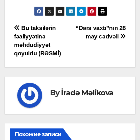
Post
Bu taksilərin
“Dərs vaxtı”nın 28
fəaliyyətinə
may cədvəli
navigation
məhdudiyyət
qoyuldu (RƏSMİ)
By
İradə Məlikova
Похожие записи