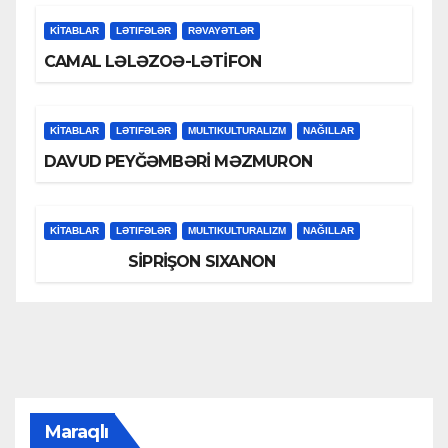
KİTABLAR
LƏTIFƏLƏR
RƏVAYƏTLƏR
CAMAL LƏLƏZOƏ-LƏTİFON
KİTABLAR
LƏTIFƏLƏR
MULTIKULTURALIZM
NAĞILLAR
DAVUD PEYĞƏMBƏRİ MƏZMURON
KİTABLAR
LƏTIFƏLƏR
MULTIKULTURALIZM
NAĞILLAR
SİPRİŞON SIXANON
Maraqlı