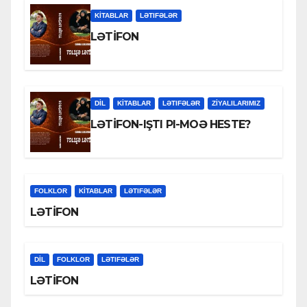
KİTABLAR
LƏTIFƏLƏR
LƏTİFON
DİL
KİTABLAR
LƏTIFƏLƏR
ZİYALILARIMIZ
LƏTİFON-IŞTI PI-MOƏ HESTE?
FOLKLOR
KİTABLAR
LƏTIFƏLƏR
LƏTİFON
DİL
FOLKLOR
LƏTIFƏLƏR
LƏTİFON