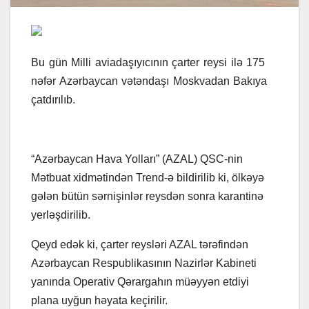
Bu gün Milli aviadaşıyıcının çarter reysi ilə 175
nəfər Azərbaycan vətəndaşı Moskvadan Bakıya
çatdırılıb.
“Azərbaycan Hava Yolları” (AZAL) QSC-nin
Mətbuat xidmətindən Trend-ə bildirilib ki, ölkəyə
gələn bütün sərnişinlər reysdən sonra karantinə
yerləşdirilib.
Qeyd edək ki, çarter reysləri AZAL tərəfindən
Azərbaycan Respublikasının Nazirlər Kabineti
yanında Operativ Qərargahın müəyyən etdiyi
plana uyğun həyata keçirilir.