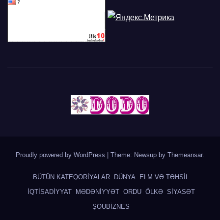
Proudly powered by WordPress
|
Theme: Newsup by
Themeansar
.
BÜTÜN KATEQORİYALAR
DÜNYA
ELM VƏ TƏHSİL
İQTİSADİYYAT
MƏDƏNİYYƏT
ORDU
ÖLKƏ
SİYASƏT
ŞOUBİZNES