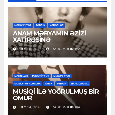
MƏDƏNİYYƏT
TƏBRİK
XƏBƏRLƏR
ANAM MƏRYAMIN ƏZİZİ
XATİRƏSİNƏ
JULY 16, 2026
İRADƏ MƏLIKOVA
MAHNILAR
MƏDƏNİYYƏT
MƏDƏNİYYƏT
MUSİQİ VƏ ALƏTLƏR
TARİX
TƏBRİK
ZİYALILARIMIZ
MUSİQİ İLƏ YOĞRULMUŞ BİR
ÖMÜR
JULY 14, 2026
İRADƏ MƏLIKOVA