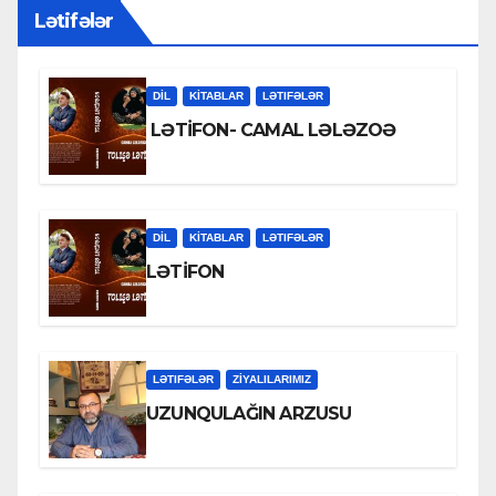
Lətifələr
DİL
KİTABLAR
LƏTIFƏLƏR
LƏTİFON- CAMAL LƏLƏZOƏ
DİL
KİTABLAR
LƏTIFƏLƏR
LƏTİFON
LƏTIFƏLƏR
ZİYALILARIMIZ
UZUNQULAĞIN ARZUSU