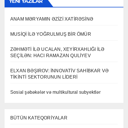
YENI YAZILAR
ANAM MƏRYAMIN ƏZİZİ XATİRƏSİNƏ
MUSİQİ İLƏ YOĞRULMUŞ BİR ÖMÜR
ZƏHMƏTİ İLƏ UCALAN, XEYİRXAHLIĞI İLƏ
SEÇİLƏN: HACI RAMAZAN QULİYEV
ELXAN BƏŞIROV: İNNOVATİV SAHİBKAR VƏ
TİKİNTİ SEKTORUNUN LİDERİ
Sosial şəbəkələr və multikultural subyektlər
BÜTÜN KATEQORİYALAR