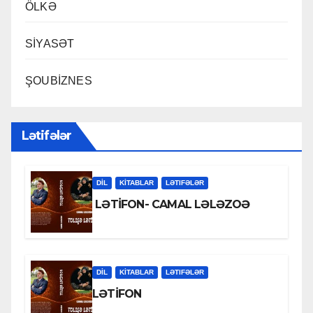
ÖLKƏ
SİYASƏT
ŞOUBİZNES
Lətifələr
DİL
KİTABLAR
LƏTIFƏLƏR
LƏTİFON- CAMAL LƏLƏZOƏ
DİL
KİTABLAR
LƏTIFƏLƏR
LƏTİFON