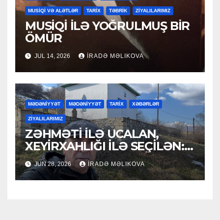
MUSİQİ VƏ ALƏTLƏR
TARİX
TƏBRİK
ZİYALILARIMIZ
MUSİQİ İLƏ YOĞRULMUŞ BİR
ÖMÜR
JUL 14, 2026
İRADƏ MƏLIKOVA
MƏDƏNİYYƏT
MƏDƏNİYYƏT
TARİX
XƏBƏRLƏR
ZİYALILARIMIZ
ZƏHMƏTİ İLƏ UCALAN,
XEYİRXAHLIĞI İLƏ SEÇİLƏN:
HACI RAMAZAN QULİYEV
JUN 28, 2026
İRADƏ MƏLIKOVA