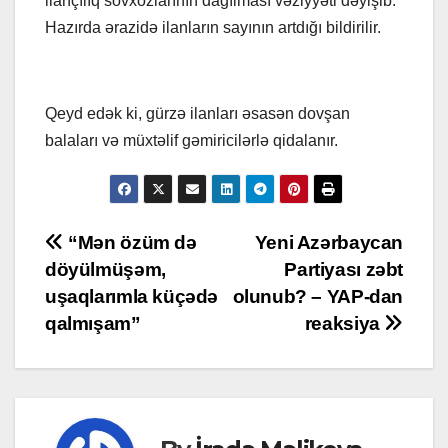
ilançılıq sovxozlarının dağılması vəziyyəti dəyişib.
Hazırda ərazidə ilanların sayının artdığı bildirilir.
Qeyd edək ki, gürzə ilanları əsasən dovşan
balaları və müxtəlif gəmiricilərlə qidalanır.
Post
“Mən özüm də
Yeni Azərbaycan
döyülmüşəm,
Partiyası zəbt
navigation
uşaqlarımla küçədə
olunub? – YAP-dan
qalmışam”
reaksiya