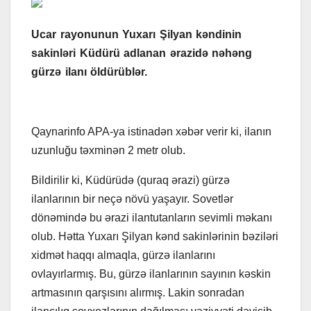
Ucar rayonunun Yuxarı Şilyan kəndinin
sakinləri Küdürü adlanan ərazidə nəhəng
gürzə ilanı öldürüblər.
Qaynarinfo APA-ya istinadən xəbər verir ki, ilanın
uzunluğu təxminən 2 metr olub.
Bildirilir ki, Küdürüdə (quraq ərazi) gürzə
ilanlarının bir neçə növü yaşayır. Sovetlər
dönəmində bu ərazi ilantutanların sevimli məkanı
olub. Hətta Yuxarı Şilyan kənd sakinlərinin bəziləri
xidmət haqqı almaqla, gürzə ilanlarını
ovlayırlarmış. Bu, gürzə ilanlarının sayının kəskin
artmasının qarşısını alırmış. Lakin sonradan