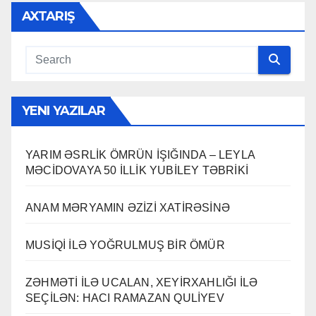
AXTARIŞ
YENI YAZILAR
YARIM ƏSRLİK ÖMRÜN İŞIĞINDA – LEYLA
MƏCİDOVAYA 50 İLLİK YUBİLEY TƏBRİKİ
ANAM MƏRYAMIN ƏZİZİ XATİRƏSİNƏ
MUSİQİ İLƏ YOĞRULMUŞ BİR ÖMÜR
ZƏHMƏTİ İLƏ UCALAN, XEYİRXAHLIĞI İLƏ
SEÇİLƏN: HACI RAMAZAN QULİYEV