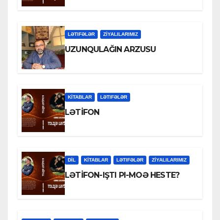
LƏTIFƏLƏR
ZİYALILARIMIZ
UZUNQULAĞIN ARZUSU
KİTABLAR
LƏTIFƏLƏR
LƏTİFON
DİL
KİTABLAR
LƏTIFƏLƏR
ZİYALILARIMIZ
LƏTİFON-IŞTI PI-MOƏ HESTE?