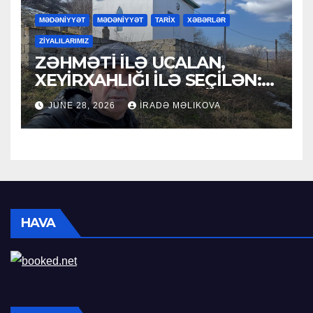
MƏDƏNİYYƏT
MƏDƏNİYYƏT
TARİX
XƏBƏRLƏR
ZİYALILARIMIZ
ZƏHMƏTİ İLƏ UCALAN,
XEYİRXAHLIĞI İLƏ SEÇİLƏN:
HACI RAMAZAN QULİYEV
JUNE 28, 2026
İRADƏ MƏLIKOVA
HAVA