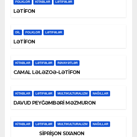
FOLKLOR
KİTABLAR
LƏTIFƏLƏR
LƏTİFON
DİL
FOLKLOR
LƏTIFƏLƏR
LƏTİFON
KİTABLAR
LƏTIFƏLƏR
RƏVAYƏTLƏR
CAMAL LƏLƏZOƏ-LƏTİFON
KİTABLAR
LƏTIFƏLƏR
MULTIKULTURALIZM
NAĞILLAR
DAVUD PEYĞƏMBƏRİ MƏZMURON
KİTABLAR
LƏTIFƏLƏR
MULTIKULTURALIZM
NAĞILLAR
SİPRİŞON SIXANON