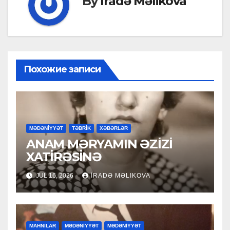
By
İradə Məlikova
Похожие записи
MƏDƏNİYYƏT
TƏBRİK
XƏBƏRLƏR
ANAM MƏRYAMIN ƏZİZİ
XATİRƏSİNƏ
JUL 16, 2026
İRADƏ MƏLIKOVA
MAHNILAR
MƏDƏNİYYƏT
MƏDƏNİYYƏT