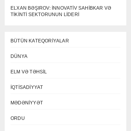
ELXAN BƏŞIROV: İNNOVATİV SAHİBKAR VƏ
TİKİNTİ SEKTORUNUN LİDERİ
BÜTÜN KATEQORİYALAR
DÜNYA
ELM VƏ TƏHSİL
İQTİSADİYYAT
MƏDƏNİYYƏT
ORDU