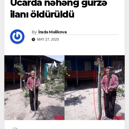
Ucarda nəhəng gürzə
ilanı öldürüldü
By
İradə Məlikova
MAY 27, 2020