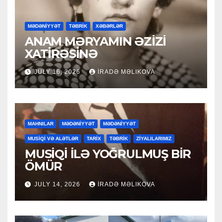
MƏDƏNİYYƏT
TƏBRİK
XƏBƏRLƏR
ANAM MƏRYAMIN ƏZİZİ
XATİRƏSİNƏ
JULY 16, 2026
İRADƏ MƏLIKOVA
MAHNILAR
MƏDƏNİYYƏT
MƏDƏNİYYƏT
MUSİQİ VƏ ALƏTLƏR
TARİX
TƏBRİK
ZİYALILARIMIZ
MUSİQİ İLƏ YOĞRULMUŞ BİR
ÖMÜR
JULY 14, 2026
İRADƏ MƏLIKOVA