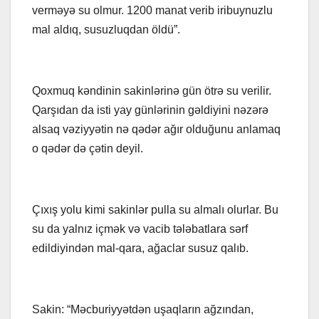
verməyə su olmur. 1200 manat verib iribuynuzlu
mal aldıq, susuzluqdan öldü”.
Qoxmuq kəndinin sakinlərinə gün ötrə su verilir.
Qarşıdan da isti yay günlərinin gəldiyini nəzərə
alsaq vəziyyətin nə qədər ağır olduğunu anlamaq
o qədər də çətin deyil.
Çıxış yolu kimi sakinlər pulla su almalı olurlar. Bu
su da yalnız içmək və vacib tələbatlara sərf
edildiyindən mal-qara, ağaclar susuz qalıb.
Sakin: “Məcburiyyətdən uşaqların ağzından,