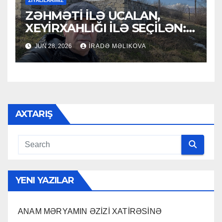
ZİYALILARIMIZ
ZƏHMƏTİ İLƏ UCALAN,
XEYİRXAHLIĞI İLƏ SEÇİLƏN:
HACI RAMAZAN QULİYEV
JUN 28, 2026
İRADƏ MƏLIKOVA
AXTARIŞ
YENI YAZILAR
ANAM MƏRYAMIN ƏZİZİ XATİRƏSİNƏ