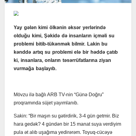
Yay gələn kimi ölkənin əksər yerlərində
olduğu kimi, Şəkidə də insanların içməli su
problemi bitib-tükənmək bilmir. Lakin bu
kənddə artıq su problemi elə bir həddə çatıb
ki, insanlara, onların təsərrüfatlarına ziyan
vurmağa başlayıb.
Mövzu ilə bağlı ARB TV-nin “Günə Doğru”
proqramında süjet yayımlanıb.
Sakin: “Bir maşın su gətirdirik, 3-4 gün getmir. Biz
hara gedək? 4 gündən bir 15 manat suya verdiyim
pula ət alıb uşağıma yedirərəm. Toyuq-cücəyə