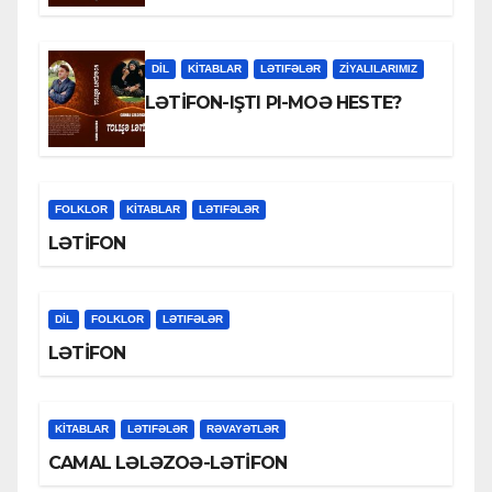
DİL
KİTABLAR
LƏTIFƏLƏR
ZİYALILARIMIZ
LƏTİFON-IŞTI PI-MOƏ HESTE?
FOLKLOR
KİTABLAR
LƏTIFƏLƏR
LƏTİFON
DİL
FOLKLOR
LƏTIFƏLƏR
LƏTİFON
KİTABLAR
LƏTIFƏLƏR
RƏVAYƏTLƏR
CAMAL LƏLƏZOƏ-LƏTİFON