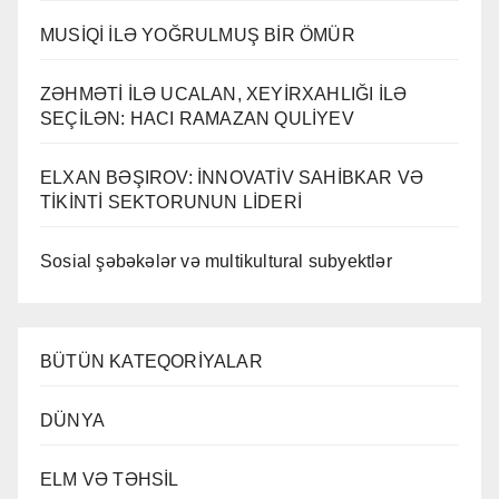
MUSİQİ İLƏ YOĞRULMUŞ BİR ÖMÜR
ZƏHMƏTİ İLƏ UCALAN, XEYİRXAHLIĞI İLƏ
SEÇİLƏN: HACI RAMAZAN QULİYEV
ELXAN BƏŞIROV: İNNOVATİV SAHİBKAR VƏ
TİKİNTİ SEKTORUNUN LİDERİ
Sosial şəbəkələr və multikultural subyektlər
BÜTÜN KATEQORİYALAR
DÜNYA
ELM VƏ TƏHSİL