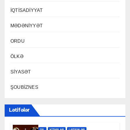
İQTİSADİYYAT
MƏDƏNİYYƏT
ORDU
ÖLKƏ
SİYASƏT
ŞOUBİZNES
Lətifələr
DİL
KİTABLAR
LƏTIFƏLƏR