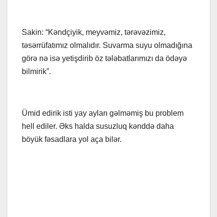
Sakin: “Kəndçiyik, meyvəmiz, tərəvəzimiz,
təsərrüfatımız olmalıdır. Suvarma suyu olmadığına
görə nə isə yetişdirib öz tələbatlarımızı da ödəyə
bilmirik”.
Ümid edirik isti yay ayları gəlməmiş bu problem
hell ediler. Əks halda susuzluq kənddə daha
böyük fəsadlara yol aça bilər.