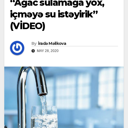
“Ağac sulamağa yox,
içməyə su istəyirik”
(VİDEO)
By
İradə Məlikova
MAY 28, 2020