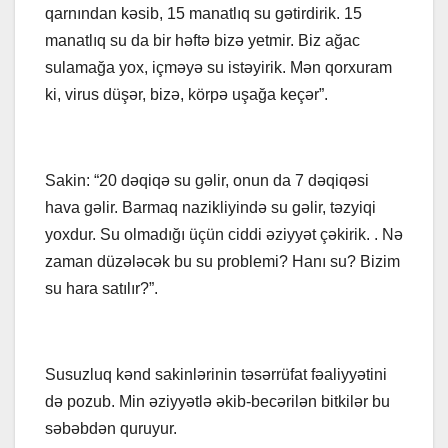
qarnından kəsib, 15 manatlıq su gətirdirik. 15
manatlıq su da bir həftə bizə yetmir. Biz ağac
sulamağa yox, içməyə su istəyirik. Mən qorxuram
ki, virus düşər, bizə, körpə uşağa keçər”.
Sakin: “20 dəqiqə su gəlir, onun da 7 dəqiqəsi
hava gəlir. Barmaq nazikliyində su gəlir, təzyiqi
yoxdur. Su olmadığı üçün ciddi əziyyət çəkirik. . Nə
zaman düzələcək bu su problemi? Hanı su? Bizim
su hara satılır?”.
Susuzluq kənd sakinlərinin təsərrüfat fəaliyyətini
də pozub. Min əziyyətlə əkib-becərilən bitkilər bu
səbəbdən quruyur.