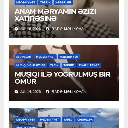
MƏDƏNİYYƏT
TƏBRİK
XƏBƏRLƏR
ANAM MƏRYAMIN ƏZİZİ
XATİRƏSİNƏ
JUL 16, 2026
İRADƏ MƏLIKOVA
MAHNILAR
MƏDƏNİYYƏT
MƏDƏNİYYƏT
MUSİQİ VƏ ALƏTLƏR
TARİX
TƏBRİK
ZİYALILARIMIZ
MUSİQİ İLƏ YOĞRULMUŞ BİR
ÖMÜR
JUL 14, 2026
İRADƏ MƏLIKOVA
MƏDƏNİYYƏT
MƏDƏNİYYƏT
TARİX
XƏBƏRLƏR