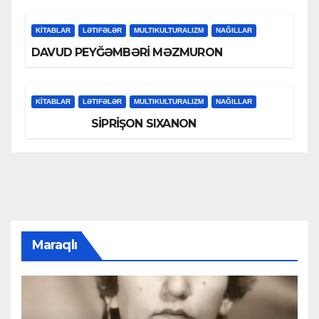
KİTABLAR
LƏTIFƏLƏR
MULTIKULTURALIZM
NAĞILLAR
DAVUD PEYĞƏMBƏRİ MƏZMURON
KİTABLAR
LƏTIFƏLƏR
MULTIKULTURALIZM
NAĞILLAR
SİPRİŞON SIXANON
Maraqlı