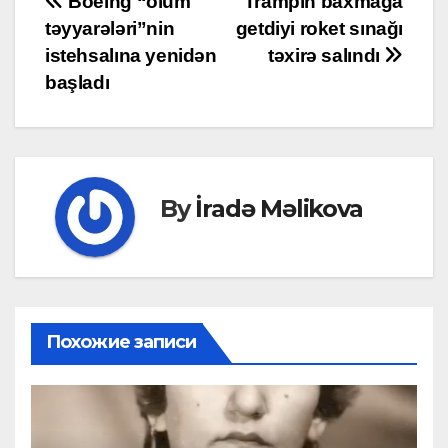
Post
Boeing “ölüm
Trampın baxmağa
təyyarələri”nin
getdiyi roket sınağı
navigation
istehsalına yenidən
təxirə salındı
başladı
By
İradə Məlikova
Похожие записи