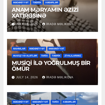
MƏDƏNİYYƏT
TƏBRİK
XƏBƏRLƏR
ANAM MƏRYAMIN ƏZİZİ
XATİRƏSİNƏ
JULY 16, 2026
İRADƏ MƏLIKOVA
MAHNILAR
MƏDƏNİYYƏT
MƏDƏNİYYƏT
MUSİQİ VƏ ALƏTLƏR
TARİX
TƏBRİK
ZİYALILARIMIZ
MUSİQİ İLƏ YOĞRULMUŞ BİR
ÖMÜR
JULY 14, 2026
İRADƏ MƏLIKOVA
MƏDƏNİYYƏT
MƏDƏNİYYƏT
TARİX
XƏBƏRLƏR