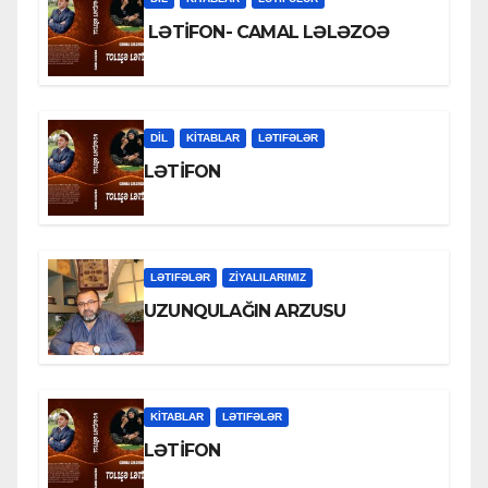
LƏTİFON- CAMAL LƏLƏZOƏ
DİL
KİTABLAR
LƏTIFƏLƏR
LƏTİFON
LƏTIFƏLƏR
ZİYALILARIMIZ
UZUNQULAĞIN ARZUSU
KİTABLAR
LƏTIFƏLƏR
LƏTİFON