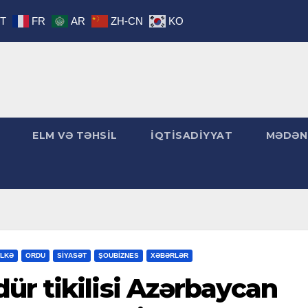
IT
FR
AR
ZH-CN
KO
ELM VƏ TƏHSİL
İQTİSADİYYAT
MƏDƏN
LKƏ
ORDU
SİYASƏT
ŞOUBİZNES
XƏBƏRLƏR
r tikilisi Azərbaycan