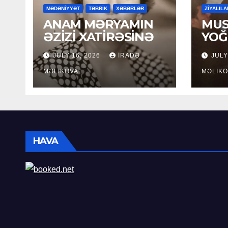
MƏDƏNİYYƏT
TƏBRİK
XƏBƏRLƏR
ZİYALILA
ANAM MƏRYAMIN
MUS
ƏZİZİ XATİRƏSİNƏ
YOĞ
ÖM
JULY 16, 2026
İRADƏ
JULY
MƏLIKOVA
MƏLIKO
HAVA