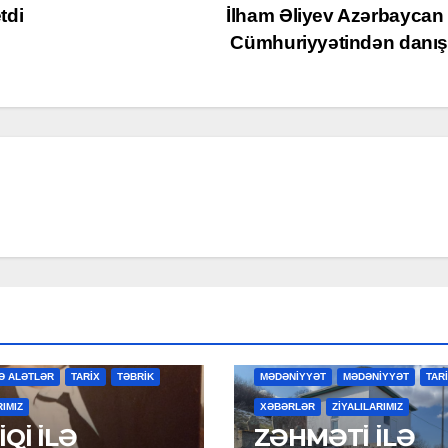
tdi
İlham Əliyev Azərbaycan
Cümhuriyyətindən danı
R
MƏDƏNİYYƏT
MƏDƏNİYYƏT
Ə ALƏTLƏR
TARİX
TƏBRİK
MƏDƏNİYYƏT
MƏDƏNİYYƏT
TAR
RIMIZ
XƏBƏRLƏR
ZİYALILARIMIZ
Qİ İLƏ
ZƏHMƏTİ İLƏ