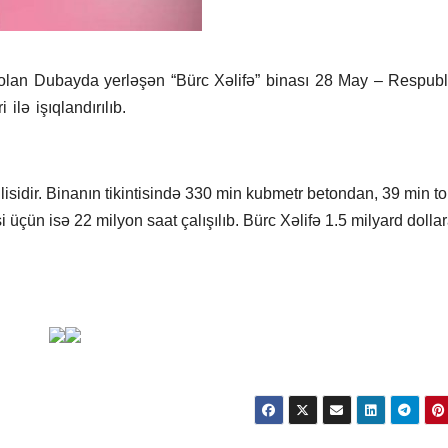
 olan Dubayda yerləşən “Bürc Xəlifə” binası 28 May – Respubl
lə işıqlandırılıb.
lisidir. Binanın tikintisində 330 min kubmetr betondan, 39 min t
üçün isə 22 milyon saat çalışılıb. Bürc Xəlifə 1.5 milyard dolla