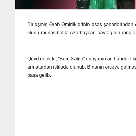
Birləşmiş Ərəb Əmirliklərinin əsas şəhərlərindən
Günü münasibətilə Azərbaycan bayrağının rəngləri i
Qeyd edək ki, “Bürc Xəlifə” dünyanın ən hündür tiki
armaturdan istifadə olunub. Binanın ərsəyə gəlməsi 
başa gəlib.