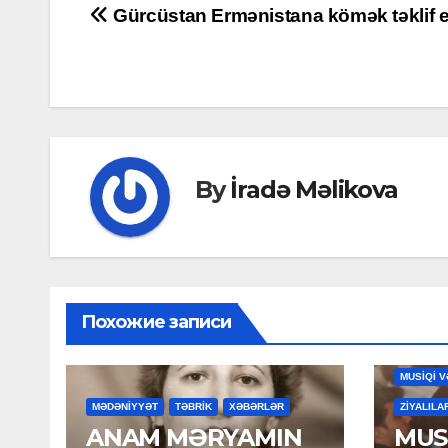
Post
Gürcüstan Ermənistana kömək təklif e
navigation
By
İradə Məlikova
Похожие записи
MAHNILA
MUSİQİ V
MƏDƏNİYYƏT
TƏBRİK
XƏBƏRLƏR
ZİYALILA
ANAM MƏRYAMIN
MUSİ