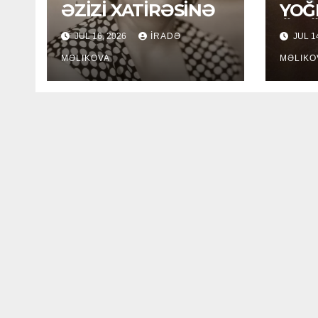
ƏZİZİ XATİRƏSİNƏ
YOĞ
ÖM
JUL 16, 2026
İRADƏ
JUL 1
MƏLIKOVA
MƏLIKO