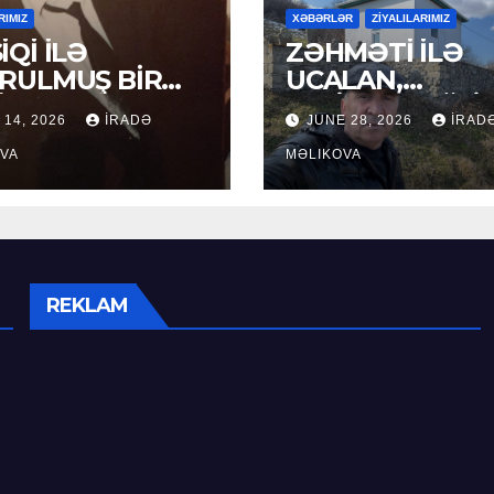
RIMIZ
XƏBƏRLƏR
ZİYALILARIMIZ
İQİ İLƏ
ZƏHMƏTİ İLƏ
RULMUŞ BİR
UCALAN,
ÜR
XEYİRXAHLIĞI İ
 14, 2026
İRADƏ
JUNE 28, 2026
İRAD
SEÇİLƏN: HACI
VA
RAMAZAN QULİ
MƏLIKOVA
REKLAM