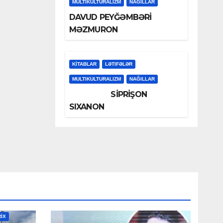
MULTIKULTURALIZM
NAĞILLAR
DAVUD PEYĞƏMBƏRİ
MƏZMURON
KİTABLAR
LƏTIFƏLƏR
MULTIKULTURALIZM
NAĞILLAR
SİPRİŞON
SIXANON
RİX