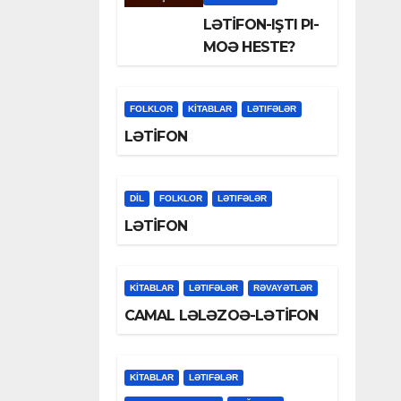
LƏTİFON-IŞTI PI-
MOƏ HESTE?
FOLKLOR
KİTABLAR
LƏTIFƏLƏR
LƏTİFON
DİL
FOLKLOR
LƏTIFƏLƏR
LƏTİFON
KİTABLAR
LƏTIFƏLƏR
RƏVAYƏTLƏR
CAMAL LƏLƏZOƏ-LƏTİFON
KİTABLAR
LƏTIFƏLƏR