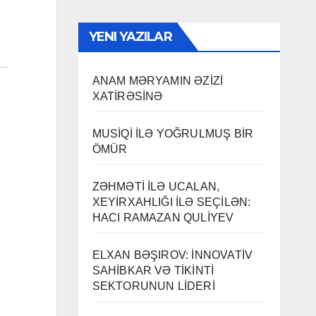
YENI YAZILAR
ANAM MƏRYAMIN ƏZİZİ
XATİRƏSİNƏ
MUSİQİ İLƏ YOĞRULMUŞ BİR
ÖMÜR
ZƏHMƏTİ İLƏ UCALAN,
XEYİRXAHLIĞI İLƏ SEÇİLƏN:
HACI RAMAZAN QULİYEV
ELXAN BƏŞIROV: İNNOVATİV
SAHİBKAR VƏ TİKİNTİ
SEKTORUNUN LİDERİ