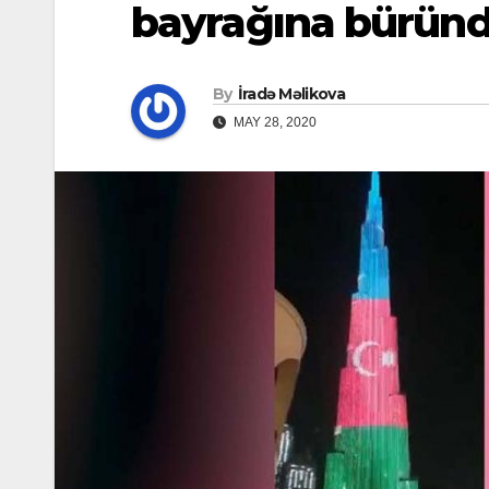
bayrağına bürün
By
İradə Məlikova
MAY 28, 2020