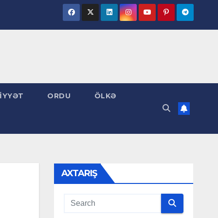
İYYƏT
ORDU
ÖLKƏ
AXTARIŞ