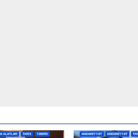
R
MƏDƏNİYYƏT
MƏDƏNİYYƏT
VƏ ALƏTLƏR
TARİX
TƏBRİK
MƏDƏNİYYƏT
MƏDƏNİYYƏT
TA