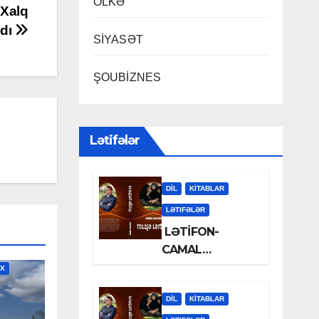
ÖLKƏ
 Xalq
şdı
SİYASƏT
ŞOUBİZNES
Lətifələr
DİL
KİTABLAR
LƏTIFƏLƏR
LƏTİFON-
CAMAL
LƏLƏZOƏ
İX
DİL
KİTABLAR