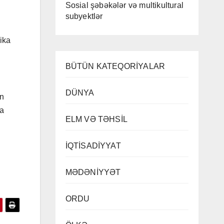
Sosial şəbəkələr və multikultural
subyektlər
ika
BÜTÜN KATEQORİYALAR
DÜNYA
on
ra
ELM VƏ TƏHSİL
İQTİSADİYYAT
MƏDƏNİYYƏT
ORDU