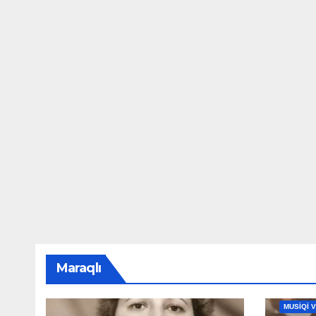
Maraqlı
MAHNILA
MUSİQİ 