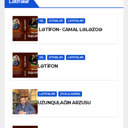
Lətifələr
DİL
KİTABLAR
LƏTIFƏLƏR
LƏTİFON- CAMAL LƏLƏZOƏ
DİL
KİTABLAR
LƏTIFƏLƏR
LƏTİFON
LƏTIFƏLƏR
ZİYALILARIMIZ
UZUNQULAĞIN ARZUSU