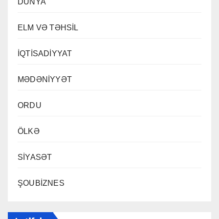
DÜNYA
ELM VƏ TƏHSİL
İQTİSADİYYAT
MƏDƏNİYYƏT
ORDU
ÖLKƏ
SİYASƏT
ŞOUBİZNES