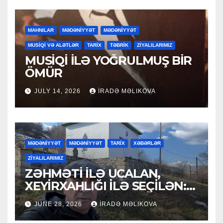
MAHNILAR
MƏDƏNİYYƏT
MƏDƏNİYYƏT
MUSİQİ VƏ ALƏTLƏR
TARİX
TƏBRİK
ZİYALILARIMIZ
MUSİQİ İLƏ YOĞRULMUŞ BİR
ÖMÜR
JULY 14, 2026
İRADƏ MƏLIKOVA
MƏDƏNİYYƏT
MƏDƏNİYYƏT
TARİX
XƏBƏRLƏR
ZİYALILARIMIZ
ZƏHMƏTİ İLƏ UCALAN,
XEYİRXAHLIĞI İLƏ SEÇİLƏN:
HACI RAMAZAN QULİYEV
JUNE 28, 2026
İRADƏ MƏLIKOVA