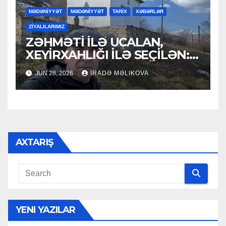
MƏDƏNİYYƏT
MƏDƏNİYYƏT
TARİX
XƏBƏRLƏR
ZİYALILARIMIZ
ZƏHMƏTİ İLƏ UCALAN,
XEYİRXAHLIĞI İLƏ SEÇİLƏN:
HACI RAMAZAN QULİYEV
JUN 28, 2026
İRADƏ MƏLIKOVA
AXTARIŞ
YENI YAZILAR