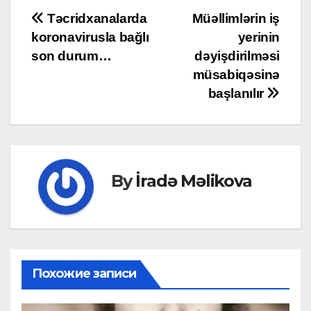
Post
Təcridxanalarda
Müəllimlərin iş
koronavirusla bağlı
yerinin
navigation
son durum…
dəyişdirilməsi
müsabiqəsinə
başlanılır
By
İradə Məlikova
Похожие записи