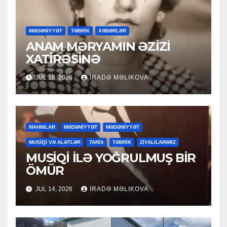
MƏDƏNİYYƏT
TƏBRİK
XƏBƏRLƏR
ANAM MƏRYAMIN ƏZİZİ
XATİRƏSİNƏ
JUL 16, 2026
İRADƏ MƏLIKOVA
MAHNILAR
MƏDƏNİYYƏT
MƏDƏNİYYƏT
MUSİQİ VƏ ALƏTLƏR
TARİX
TƏBRİK
ZİYALILARIMIZ
MUSİQİ İLƏ YOĞRULMUŞ BİR
ÖMÜR
JUL 14, 2026
İRADƏ MƏLIKOVA