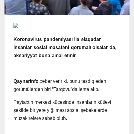
Koronavirus pandemiyası ilə əlaqədar
insanlar sosial məsafəni qorumalı olsalar da,
əksəriyyət buna əməl etmir.
Qaynarinfo
xəbər verir ki, bunu təsdiq edən
görüntülərdən biri “Tarqovu”da lentə alıb.
Paytaxtın mərkəzi küçəsində insanların kütləvi
şəkildə bir yerə yığılması sosial şəbəkələrdə
müzakirələrə səbəb olub.