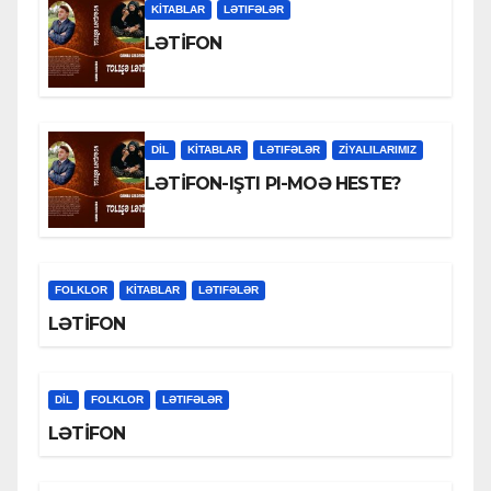
KİTABLAR
LƏTIFƏLƏR
LƏTİFON
DİL
KİTABLAR
LƏTIFƏLƏR
ZİYALILARIMIZ
LƏTİFON-IŞTI PI-MOƏ HESTE?
FOLKLOR
KİTABLAR
LƏTIFƏLƏR
LƏTİFON
DİL
FOLKLOR
LƏTIFƏLƏR
LƏTİFON