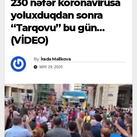
230 nəfər koronavirusa
yoluxduqdan sonra
“Tarqovu” bu gün…
(VİDEO)
By
İradə Məlikova
MAY 29, 2020