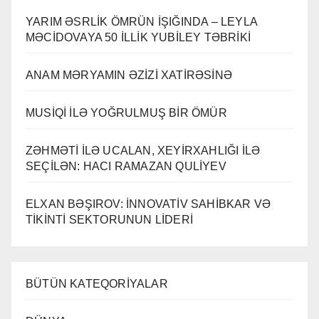
YARIM ƏSRLİK ÖMRÜN İŞIĞINDA – LEYLA
MƏCİDOVAYA 50 İLLİK YUBİLEY TƏBRİKİ
ANAM MƏRYAMIN ƏZİZİ XATİRƏSİNƏ
MUSİQİ İLƏ YOĞRULMUŞ BİR ÖMÜR
ZƏHMƏTİ İLƏ UCALAN, XEYİRXAHLIĞI İLƏ
SEÇİLƏN: HACI RAMAZAN QULİYEV
ELXAN BƏŞIROV: İNNOVATİV SAHİBKAR VƏ
TİKİNTİ SEKTORUNUN LİDERİ
BÜTÜN KATEQORİYALAR