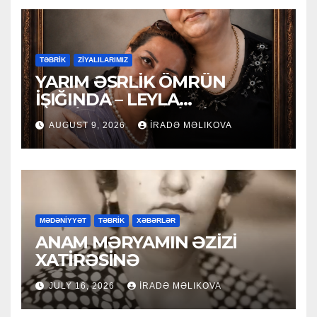
TƏBRİK
ZİYALILARIMIZ
YARIM ƏSRLİK ÖMRÜN
İŞIĞINDA – LEYLA
MƏCİDOVAYA 50 İLLİK
AUGUST 9, 2026
İRADƏ MƏLIKOVA
YUBİLEY TƏBRİKİ
MƏDƏNİYYƏT
TƏBRİK
XƏBƏRLƏR
ANAM MƏRYAMIN ƏZİZİ
XATİRƏSİNƏ
JULY 16, 2026
İRADƏ MƏLIKOVA