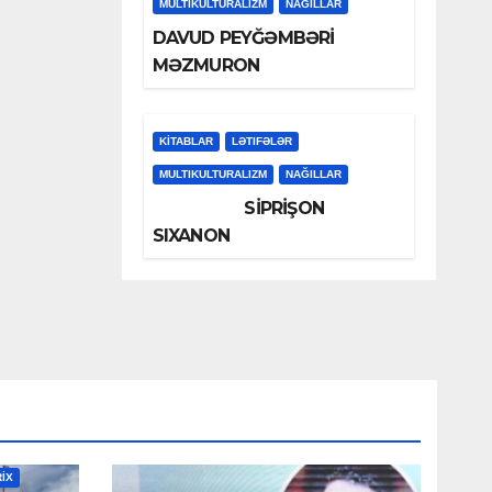
MULTIKULTURALIZM
NAĞILLAR
DAVUD PEYĞƏMBƏRİ
MƏZMURON
KİTABLAR
LƏTIFƏLƏR
MULTIKULTURALIZM
NAĞILLAR
SİPRİŞON
SIXANON
RİX