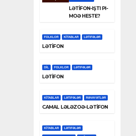
LƏTİFON-IŞTI PI-
MOƏ HESTE?
FOLKLOR
KİTABLAR
LƏTIFƏLƏR
LƏTİFON
DİL
FOLKLOR
LƏTIFƏLƏR
LƏTİFON
KİTABLAR
LƏTIFƏLƏR
RƏVAYƏTLƏR
CAMAL LƏLƏZOƏ-LƏTİFON
KİTABLAR
LƏTIFƏLƏR