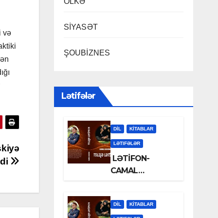
ÖLKƏ
SİYASƏT
i və
ktiki
ŞOUBİZNES
rən
ığı
Lətifələr
DİL
KİTABLAR
LƏTIFƏLƏR
skiyə
LƏTİFON-
tdi
CAMAL
LƏLƏZOƏ
DİL
KİTABLAR