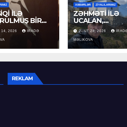
RIMIZ
XƏBƏRLƏR
ZİYALILARIMIZ
İQİ İLƏ
ZƏHMƏTİ İLƏ
RULMUŞ BİR
UCALAN,
ÜR
XEYİRXAHLIĞI İ
 14, 2026
İRADƏ
JUNE 28, 2026
İRAD
SEÇİLƏN: HACI
VA
RAMAZAN QULİ
MƏLIKOVA
REKLAM