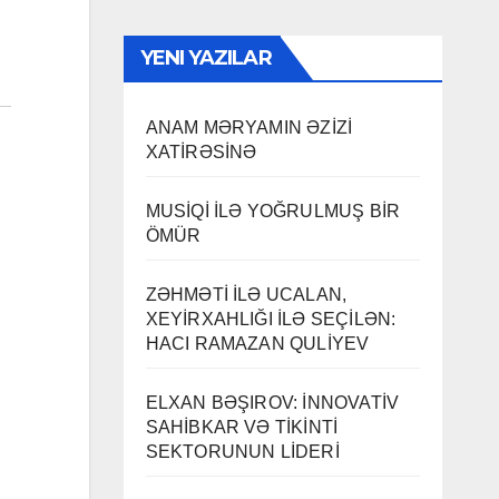
YENI YAZILAR
ANAM MƏRYAMIN ƏZİZİ
XATİRƏSİNƏ
MUSİQİ İLƏ YOĞRULMUŞ BİR
ÖMÜR
ZƏHMƏTİ İLƏ UCALAN,
XEYİRXAHLIĞI İLƏ SEÇİLƏN:
HACI RAMAZAN QULİYEV
ELXAN BƏŞIROV: İNNOVATİV
SAHİBKAR VƏ TİKİNTİ
SEKTORUNUN LİDERİ