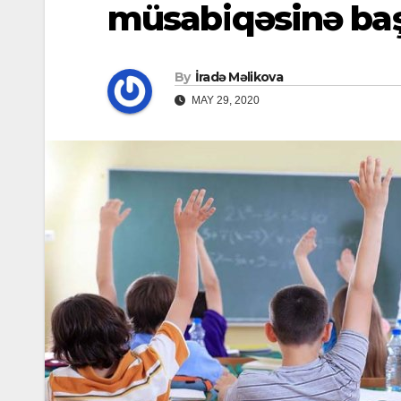
müsabiqəsinə başl
By
İradə Məlikova
MAY 29, 2020