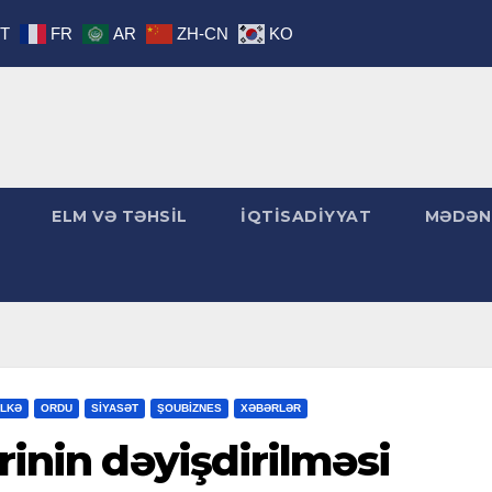
IT
FR
AR
ZH-CN
KO
ELM VƏ TƏHSİL
İQTİSADİYYAT
MƏDƏN
LKƏ
ORDU
SİYASƏT
ŞOUBİZNES
XƏBƏRLƏR
rinin dəyişdirilməsi