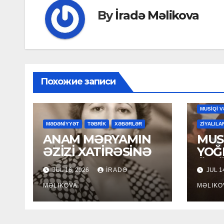
By
İradə Məlikova
Похожие записи
MAHNILA
MUSİQİ V
MƏDƏNİYYƏT
TƏBRİK
XƏBƏRLƏR
ZİYALILA
ANAM MƏRYAMIN
MUSİ
ƏZİZİ XATİRƏSİNƏ
YOĞ
ÖM
JUL 16, 2026
İRADƏ
JUL 1
MƏLIKOVA
MƏLIKO