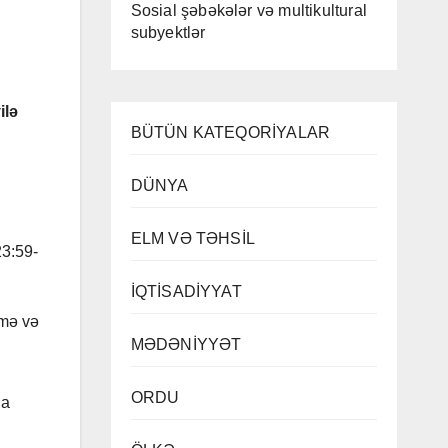
Sosial şəbəkələr və multikultural
subyektlər
ilə
BÜTÜN KATEQORİYALAR
DÜNYA
ELM VƏ TƏHSİL
23:59-
İQTİSADİYYAT
lmə və
MƏDƏNİYYƏT
ORDU
la