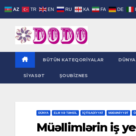
Skip
AZ
TR
EN
RU
KA
FA
DE
to
content
BÜTÜN KATEQORİYALAR
DÜNYA
SİYASƏT
ŞOUBİZNES
DÜNYA
ELM VƏ TƏHSİL
İQTİSADİYYAT
MƏDƏNİYYƏT
Ö
Müəllimlərin iş ye