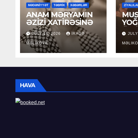
MƏDƏNİYYƏT
TƏBRİK
XƏBƏRLƏR
ZİYALILA
ANAM MƏRYAMIN
MUS
ƏZİZİ XATİRƏSİNƏ
YOĞ
ÖM
JULY 16, 2026
İRADƏ
JULY
MƏLIKOVA
MƏLIKO
HAVA