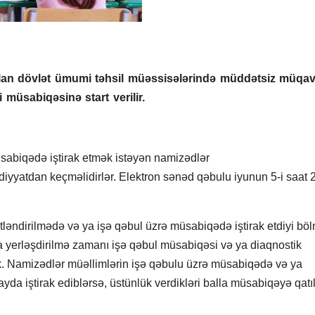
 olan dövlət ümumi təhsil müəssisələrində müddətsiz müqav
i müsabiqəsinə start verilir.
müsabiqədə iştirak etmək istəyən namizədlər
iyyatdan keçməlidirlər. Elektron sənəd qəbulu iyunun 5-i saat 
ətləndirilmədə və ya işə qəbul üzrə müsabiqədə iştirak etdiyi bö
a yerləşdirilmə zamanı işə qəbul müsabiqəsi və ya diaqnostik
k. Namizədlər müəllimlərin işə qəbulu üzrə müsabiqədə və ya
yda iştirak ediblərsə, üstünlük verdikləri balla müsabiqəyə qatı