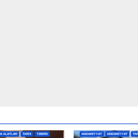
R
MƏDƏNİYYƏT
MƏDƏNİYYƏT
VƏ ALƏTLƏR
TARİX
TƏBRİK
MƏDƏNİYYƏT
MƏDƏNİYYƏT
TA