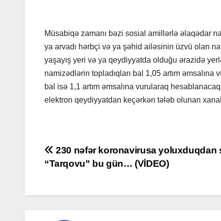
Müsabiqə zamanı bəzi sosial amillərlə əlaqədar nam
ya arvadı hərbçi və ya şəhid ailəsinin üzvü olan nam
yaşayış yeri və ya qeydiyyatda olduğu ərazidə yer
namizədlərin topladıqları bal 1,05 artım əmsalına 
bal isə 1,1 artım əmsalına vurularaq hesablanacaq
elektron qeydiyyatdan keçərkən tələb olunan xanal
Post
230 nəfər koronavirusa yoluxduqdan 
“Tarqovu” bu gün… (VİDEO)
navigation