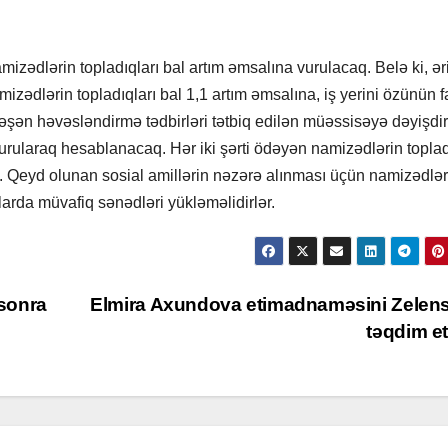
izədlərin topladıqları bal artım əmsalına vurulacaq. Belə ki, ər
izədlərin topladıqları bal 1,1 artım əmsalına, iş yerini özünün fa
ləşən həvəsləndirmə tədbirləri tətbiq edilən müəssisəyə dəyişdi
vurularaq hesablanacaq. Hər iki şərti ödəyən namizədlərin toplad
. Qeyd olunan sosial amillərin nəzərə alınması üçün namizədlər
arda müvafiq sənədləri yükləməlidirlər.
sonra
Elmira Axundova etimadnaməsini Zelen
təqdim e