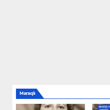
Maraqlı
MAHNILA
MUSİQİ 