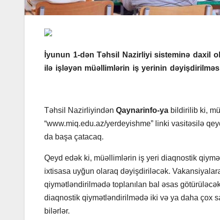
İyunun 1-dən Təhsil Nazirliyi sisteminə daxil
ilə işləyən müəllimlərin iş yerinin dəyişdirilməs
Təhsil Nazirliyindən
Qaynarinfo-ya
bildirilib ki, 
“www.miq.edu.az/yerdeyishme” linki vasitəsilə qeyd
da başa çatacaq.
Qeyd edək ki, müəllimlərin iş yeri diaqnostik qiym
ixtisasa uyğun olaraq dəyişdiriləcək. Vakansiyalar
qiymətləndirilmədə toplanılan bal əsas götürüləcə
diaqnostik qiymətləndirilmədə iki və ya daha çox sa
bilərlər.