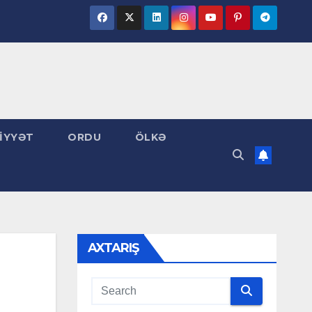
İYYƏT
ORDU
ÖLKƏ
AXTARIŞ