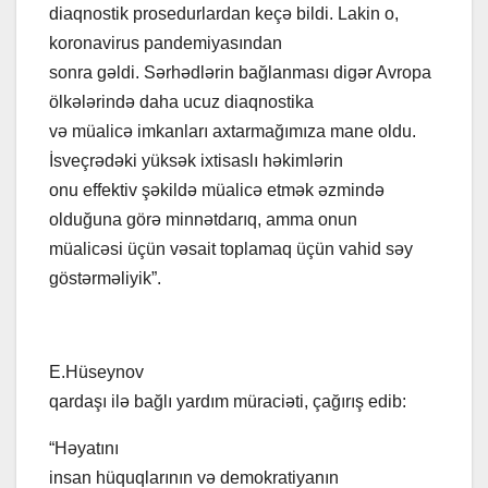
diaqnostik prosedurlardan keçə bildi. Lakin o,
koronavirus pandemiyasından
sonra gəldi. Sərhədlərin bağlanması digər Avropa
ölkələrində daha ucuz diaqnostika
və müalicə imkanları axtarmağımıza mane oldu.
İsveçrədəki yüksək ixtisaslı həkimlərin
onu effektiv şəkildə müalicə etmək əzmində
olduğuna görə minnətdarıq, amma onun
müalicəsi üçün vəsait toplamaq üçün vahid səy
göstərməliyik”.
E.Hüseynov
qardaşı ilə bağlı yardım müraciəti, çağırış edib:
“Həyatını
insan hüquqlarının və demokratiyanın