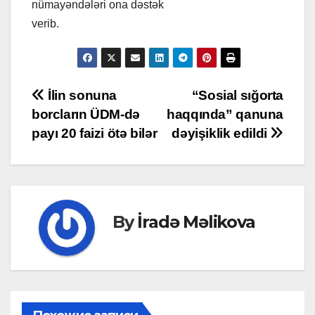
nümayəndələri ona dəstək
verib.
Post
İlin sonuna
“Sosial sığorta
borcların ÜDM-də
haqqında” qanuna
navigation
payı 20 faizi ötə bilər
dəyişiklik edildi
By
İradə Məlikova