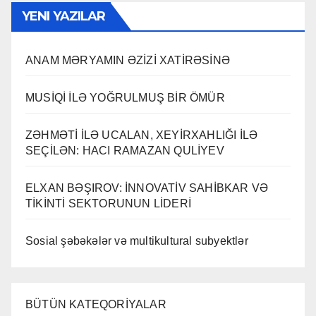
YENI YAZILAR
ANAM MƏRYAMIN ƏZİZİ XATİRƏSİNƏ
MUSİQİ İLƏ YOĞRULMUŞ BİR ÖMÜR
ZƏHMƏTİ İLƏ UCALAN, XEYİRXAHLIĞI İLƏ
SEÇİLƏN: HACI RAMAZAN QULİYEV
ELXAN BƏŞIROV: İNNOVATİV SAHİBKAR VƏ
TİKİNTİ SEKTORUNUN LİDERİ
Sosial şəbəkələr və multikultural subyektlər
BÜTÜN KATEQORİYALAR