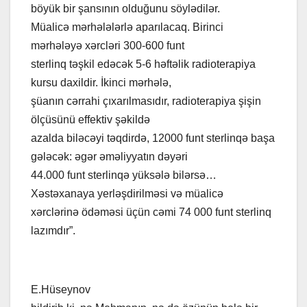
böyük bir şansının olduğunu söylədilər.
Müalicə mərhələlərlə aparılacaq. Birinci
mərhələyə xərcləri 300-600 funt
sterlinq təşkil edəcək 5-6 həftəlik radioterapiya
kursu daxildir. İkinci mərhələ,
şüanın cərrahi çıxarılmasıdır, radioterapiya şişin
ölçüsünü effektiv şəkildə
azalda biləcəyi təqdirdə, 12000 funt sterlinqə başa
gələcək: əgər əməliyyatın dəyəri
44.000 funt sterlinqə yüksələ bilərsə…
Xəstəxanaya yerləşdirilməsi və müalicə
xərclərinə ödəməsi üçün cəmi 74 000 funt sterlinq
lazımdır”.
E.Hüseynov