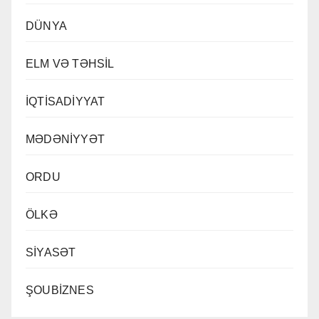
DÜNYA
ELM VƏ TƏHSİL
İQTİSADİYYAT
MƏDƏNİYYƏT
ORDU
ÖLKƏ
SİYASƏT
ŞOUBİZNES