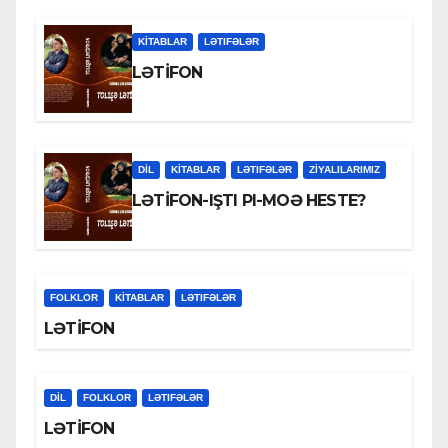
KİTABLAR
LƏTIFƏLƏR
LƏTİFON
DİL
KİTABLAR
LƏTIFƏLƏR
ZİYALILARIMIZ
LƏTİFON-IŞTI PI-MOƏ HESTE?
FOLKLOR
KİTABLAR
LƏTIFƏLƏR
LƏTİFON
DİL
FOLKLOR
LƏTIFƏLƏR
LƏTİFON