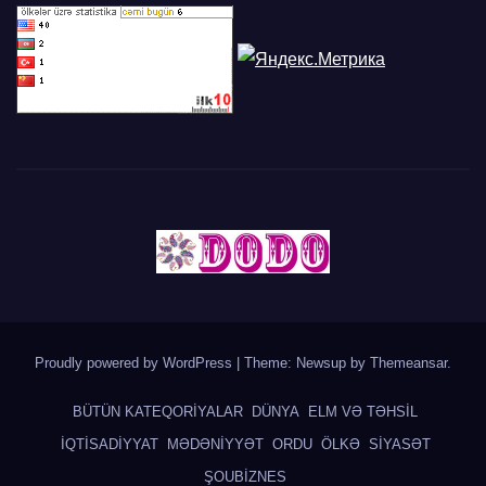
Proudly powered by WordPress
|
Theme: Newsup by
Themeansar
.
BÜTÜN KATEQORİYALAR
DÜNYA
ELM VƏ TƏHSİL
İQTİSADİYYAT
MƏDƏNİYYƏT
ORDU
ÖLKƏ
SİYASƏT
ŞOUBİZNES