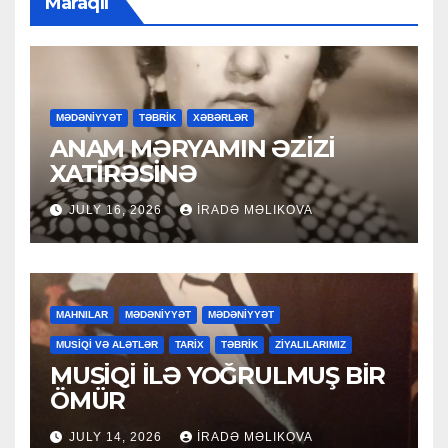
Maraqlı
MƏDƏNİYYƏT
TƏBRİK
XƏBƏRLƏR
ANAM MƏRYAMIN ƏZİZİ
XATİRƏSİNƏ
JULY 16, 2026
İRADƏ MƏLIKOVA
MAHNILAR
MƏDƏNİYYƏT
MƏDƏNİYYƏT
MUSİQİ VƏ ALƏTLƏR
TARİX
TƏBRİK
ZİYALILARIMIZ
MUSİQİ İLƏ YOĞRULMUŞ BİR
ÖMÜR
JULY 14, 2026
İRADƏ MƏLIKOVA