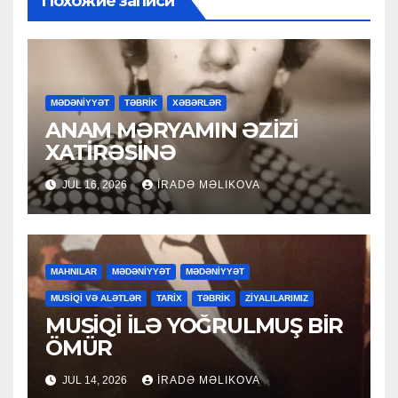
Похожие записи
MƏDƏNİYYƏT
TƏBRİK
XƏBƏRLƏR
ANAM MƏRYAMIN ƏZİZİ
XATİRƏSİNƏ
JUL 16, 2026
İRADƏ MƏLIKOVA
MAHNILAR
MƏDƏNİYYƏT
MƏDƏNİYYƏT
MUSİQİ VƏ ALƏTLƏR
TARİX
TƏBRİK
ZİYALILARIMIZ
MUSİQİ İLƏ YOĞRULMUŞ BİR
ÖMÜR
JUL 14, 2026
İRADƏ MƏLIKOVA