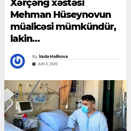
Xərçəng xəstəsi
Mehman Hüseynovun
müalicəsi mümkündür,
lakin…
By
İradə Məlikova
JUN 3, 2020