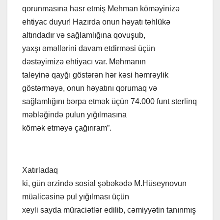
qorunmasına həsr etmiş Mehman köməyinizə
ehtiyac duyur! Hazırda onun həyatı təhlükə
altındadır və sağlamlığına qovuşub,
yaxşı əməllərini davam etdirməsi üçün
dəstəyimizə ehtiyacı var. Mehmanın
taleyinə qayğı göstərən hər kəsi həmrəylik
göstərməyə, onun həyatını qorumaq və
sağlamlığını bərpa etmək üçün 74.000 funt sterlinq
məbləğində pulun yığılmasına
kömək etməyə çağırıram”.
Xatırladaq
ki, gün ərzində sosial şəbəkədə M.Hüseynovun
müalicəsinə pul yığılması üçün
xeyli sayda müraciətlər edilib, cəmiyyətin tanınmış