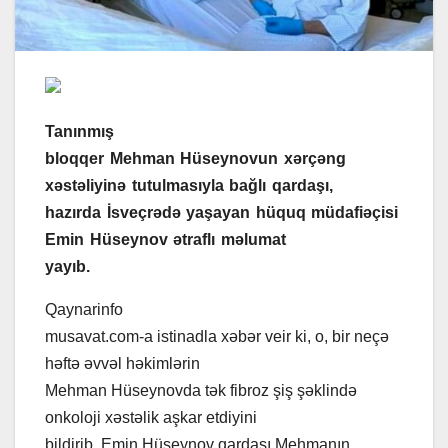
Tanınmış
bloqqer Mehman Hüseynovun xərçəng
xəstəliyinə tutulmasıyla bağlı qardaşı,
hazırda İsveçrədə yaşayan hüquq müdafiəçisi
Emin Hüseynov ətraflı məlumat
yayıb.
Qaynarinfo
musavat.com-a istinadla xəbər veir ki, o, bir neçə
həftə əvvəl həkimlərin
Mehman Hüseynovda tək fibroz şiş şəklində
onkoloji xəstəlik aşkar etdiyini
bildirib. Emin Hüseynov qardaşı Mehmanın