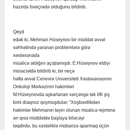
hazırda İsveçrədə olduğunu bildirib.
Qeyd
edək ki, Mehman Hüseynov bir müddət əvvəl
səhhətində yaranan problemlərə görə
xəstəxanada
müalicə aldığını açıqlamışdı. E.Hüseynov etdiyi
müraciətdə bildirib ki, bir neçə
həftə əvvəl Cenevrə Universiteti Xəstəxanasının
Onkoloji Mərkəzinin həkimləri
M.Hüseynovda aşkarlanan xərçəngə tək lifli şiş
kimi diaqnoz qoymuşdular: “Xoşbəxtlikdən
həkimlər Mehmanın təyin olunan müalicə rejiminə
ən qısa müddətdə başlaya biləcəyi
təqdirdə, bu xəstəliklə mübarizə aparmaq üçün