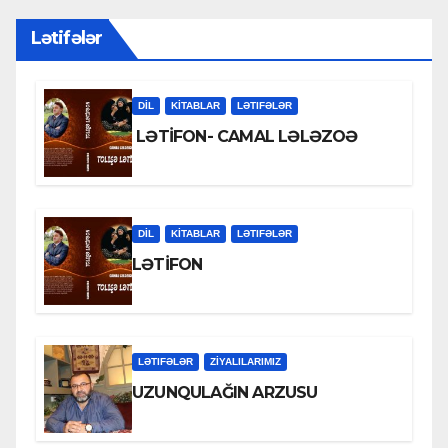
Lətifələr
DİL
KİTABLAR
LƏTIFƏLƏR
LƏTİFON- CAMAL LƏLƏZOƏ
DİL
KİTABLAR
LƏTIFƏLƏR
LƏTİFON
LƏTIFƏLƏR
ZİYALILARIMIZ
UZUNQULAĞIN ARZUSU