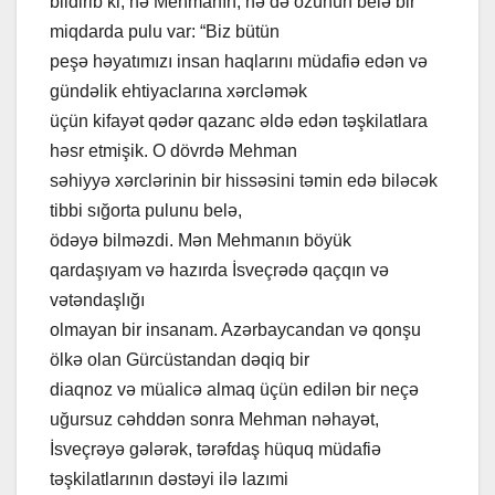
bildirib ki, nə Mehmanın, nə də özünün belə bir
miqdarda pulu var: “Biz bütün
peşə həyatımızı insan haqlarını müdafiə edən və
gündəlik ehtiyaclarına xərcləmək
üçün kifayət qədər qazanc əldə edən təşkilatlara
həsr etmişik. O dövrdə Mehman
səhiyyə xərclərinin bir hissəsini təmin edə biləcək
tibbi sığorta pulunu belə,
ödəyə bilməzdi. Mən Mehmanın böyük
qardaşıyam və hazırda İsveçrədə qaçqın və
vətəndaşlığı
olmayan bir insanam. Azərbaycandan və qonşu
ölkə olan Gürcüstandan dəqiq bir
diaqnoz və müalicə almaq üçün edilən bir neçə
uğursuz cəhddən sonra Mehman nəhayət,
İsveçrəyə gələrək, tərəfdaş hüquq müdafiə
təşkilatlarının dəstəyi ilə lazımi