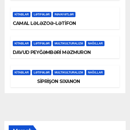
KİTABLAR
LƏTIFƏLƏR
RƏVAYƏTLƏR
CAMAL LƏLƏZOƏ-LƏTİFON
KİTABLAR
LƏTIFƏLƏR
MULTIKULTURALIZM
NAĞILLAR
DAVUD PEYĞƏMBƏRİ MƏZMURON
KİTABLAR
LƏTIFƏLƏR
MULTIKULTURALIZM
NAĞILLAR
SİPRİŞON SIXANON