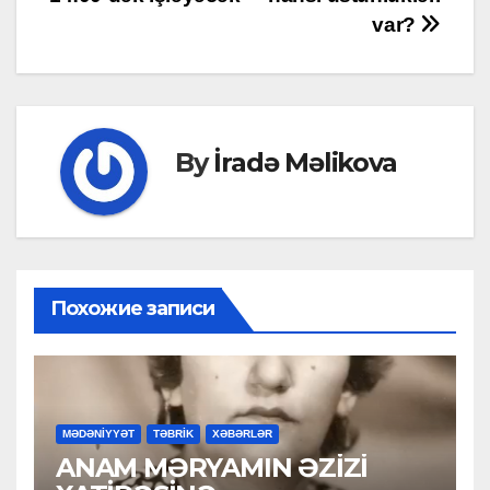
var?
By
İradə Məlikova
Похожие записи
MƏDƏNİYYƏT
TƏBRİK
XƏBƏRLƏR
ANAM MƏRYAMIN ƏZİZİ