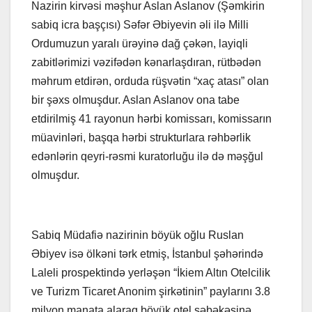
Nazirin kirvəsi məşhur Aslan Aslanov (Şəmkirin
sabiq icra başçısı) Səfər Əbiyevin əli ilə Milli
Ordumuzun yaralı ürəyinə dağ çəkən, layiqli
zabitlərimizi vəzifədən kənarlaşdıran, rütbədən
məhrum etdirən, orduda rüşvətin “xaç atası” olan
bir şəxs olmuşdur. Aslan Aslanov ona tabe
etdirilmiş 41 rayonun hərbi komissarı, komissarın
müavinləri, başqa hərbi strukturlara rəhbərlik
edənlərin qeyri-rəsmi kuratorluğu ilə də məşğul
olmuşdur.
Sabiq Müdafiə nazirinin böyük oğlu Ruslan
Əbiyev isə ölkəni tərk etmiş, İstanbul şəhərində
Laleli prospektində yerləşən “İkiem Altın Otelcilik
ve Turizm Ticaret Anonim şirkətinin” paylarını 3.8
milyon manata alaraq böyük otel şəbəkəsinə,