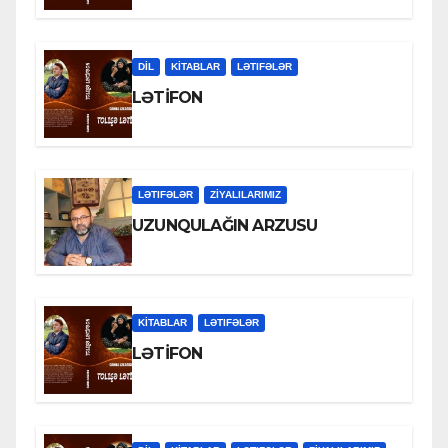
DİL
KİTABLAR
LƏTIFƏLƏR
LƏTİFON
LƏTIFƏLƏR
ZİYALILARIMIZ
UZUNQULAĞIN ARZUSU
KİTABLAR
LƏTIFƏLƏR
LƏTİFON