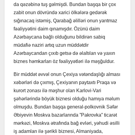
da qəzəbinə tuş gəlmişdi. Bundan başqa bir çox
zabit onun dövründə xarici ölkələrə gedərək
sığınacaq istəmiş, Qarabağ əlilləri onun yarıtmaz
fəaliyyətini daim qınamışdır. Özünü daim
Azərbaycana bağlı olduğunu bildirən sabiq
müdafiə naziri artıq uzun müddətdir
Azərbaycandan çıxıb getsə də əlaltıları və yaxın
biznes həmkarları öz fəaliyyətləri ilə məşğuldur.
Bir müddət əvvəl onun Çexiya vətəndaşlığı alması
xəbərləri də çıxmış, Çexiyanın paytaxtı Praqa və
kurort zonası ilə məşhur olan Karlovi-Vari
şəhərlərində böyük biznesi olduğu hamıya məlum
olmuşdu. Bundan başqa general-polkovnik Səfər
Əbiyevin Moskva bazarlarında ”Pakrovka” ticarət
mərkəzi, Moskva ətrafında bağ evləri, yəhudi əsilli
iş adamları ilə şərikli biznesi, Almaniyada,