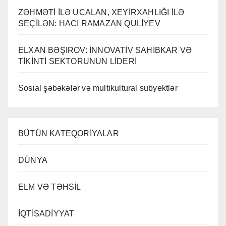
ZƏHMƏTİ İLƏ UCALAN, XEYİRXAHLIĞI İLƏ
SEÇİLƏN: HACI RAMAZAN QULİYEV
ELXAN BƏŞIROV: İNNOVATİV SAHİBKAR VƏ
TİKİNTİ SEKTORUNUN LİDERİ
Sosial şəbəkələr və multikultural subyektlər
BÜTÜN KATEQORİYALAR
DÜNYA
ELM VƏ TƏHSİL
İQTİSADİYYAT