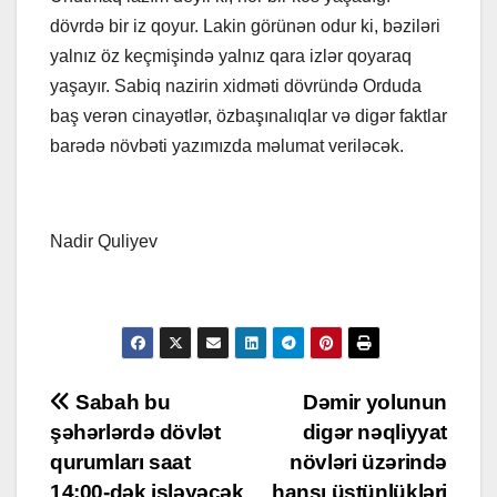
dövrdə bir iz qoyur. Lakin görünən odur ki, bəziləri
yalnız öz keçmişində yalnız qara izlər qoyaraq
yaşayır. Sabiq nazirin xidməti dövründə Orduda
baş verən cinayətlər, özbaşınalıqlar və digər faktlar
barədə növbəti yazımızda məlumat veriləcək.
Nadir Quliyev
Post
Sabah bu
Dəmir yolunun
şəhərlərdə dövlət
digər nəqliyyat
navigation
qurumları saat
növləri üzərində
14:00-dək işləyəcək
hansı üstünlükləri