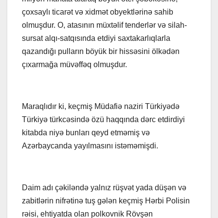
çoxsaylı ticarət və xidmət obyektlərinə sahib
olmuşdur. O, atasının müxtəlif tenderlər və silah-
sursat alqı-satqısında etdiyi saxtakarlıqlarla
qazandığı pulların böyük bir hissəsini ölkədən
çıxarmağa müvəffəq olmuşdur.
Maraqlıdır ki, keçmiş Müdafiə naziri Türkiyədə
Türkiyə türkcəsində özü haqqında dərc etdirdiyi
kitabda niyə bunları qeyd etməmiş və
Azərbaycanda yayılmasını istəməmişdi.
Daim adı çəkiləndə yalnız rüşvət yada düşən və
zabitlərin nifrətinə tuş gələn keçmiş Hərbi Polisin
rəisi, ehtiyatda olan polkovnik Rövşən