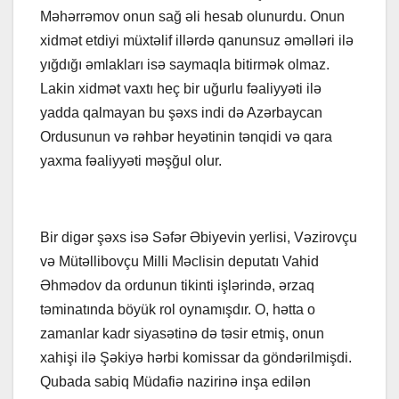
Məhərrəmov onun sağ əli hesab olunurdu. Onun
xidmət etdiyi müxtəlif illərdə qanunsuz əməlləri ilə
yığdığı əmlakları isə saymaqla bitirmək olmaz.
Lakin xidmət vaxtı heç bir uğurlu fəaliyyəti ilə
yadda qalmayan bu şəxs indi də Azərbaycan
Ordusunun və rəhbər heyətinin tənqidi və qara
yaxma fəaliyyəti məşğul olur.
Bir digər şəxs isə Səfər Əbiyevin yerlisi, Vəzirovçu
və Mütəllibovçu Milli Məclisin deputatı Vahid
Əhmədov da ordunun tikinti işlərində, ərzaq
təminatında böyük rol oynamışdır. O, hətta o
zamanlar kadr siyasətinə də təsir etmiş, onun
xahişi ilə Şəkiyə hərbi komissar da göndərilmişdi.
Qubada sabiq Müdafiə nazirinə inşa edilən