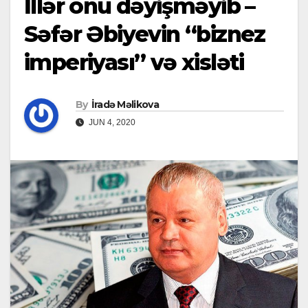
İllər onu dəyişməyib –
Səfər Əbiyevin “biznez
imperiyası” və xisləti
By
İradə Məlikova
JUN 4, 2020