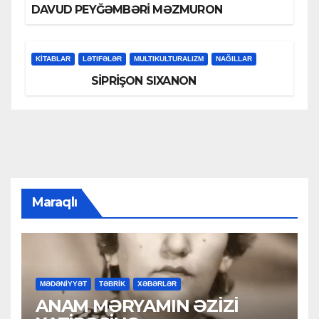
DAVUD PEYĞƏMBƏRİ MƏZMURON
KİTABLAR
LƏTIFƏLƏR
MULTIKULTURALIZM
NAĞILLAR
SİPRİŞON SIXANON
Maraqlı
MƏDƏNİYYƏT
TƏBRİK
XƏBƏRLƏR
ANAM MƏRYAMIN ƏZİZİ