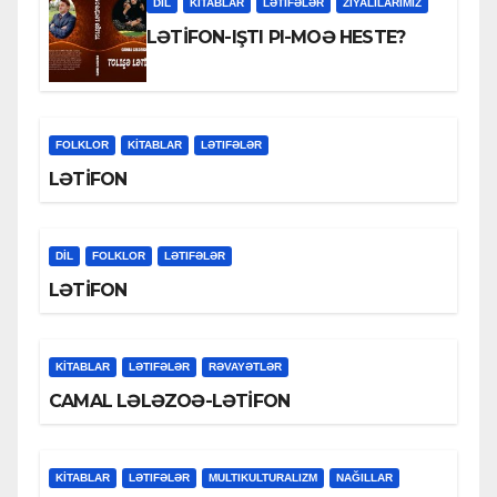
DİL
KİTABLAR
LƏTIFƏLƏR
ZİYALILARIMIZ
LƏTİFON-IŞTI PI-MOƏ HESTE?
FOLKLOR
KİTABLAR
LƏTIFƏLƏR
LƏTİFON
DİL
FOLKLOR
LƏTIFƏLƏR
LƏTİFON
KİTABLAR
LƏTIFƏLƏR
RƏVAYƏTLƏR
CAMAL LƏLƏZOƏ-LƏTİFON
KİTABLAR
LƏTIFƏLƏR
MULTIKULTURALIZM
NAĞILLAR