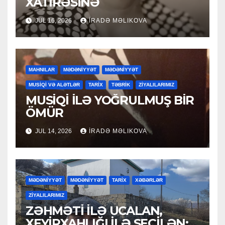
XATİRƏSİNƏ
JUL 16, 2026
İRADƏ MƏLIKOVA
MAHNILAR
MƏDƏNİYYƏT
MƏDƏNİYYƏT
MUSİQİ VƏ ALƏTLƏR
TARİX
TƏBRİK
ZİYALILARIMIZ
MUSİQİ İLƏ YOĞRULMUŞ BİR
ÖMÜR
JUL 14, 2026
İRADƏ MƏLIKOVA
MƏDƏNİYYƏT
MƏDƏNİYYƏT
TARİX
XƏBƏRLƏR
ZİYALILARIMIZ
ZƏHMƏTİ İLƏ UCALAN,
XEYİRXAHLIĞI İLƏ SEÇİLƏN: