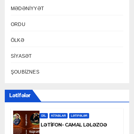
MƏDƏNİYYƏT
ORDU
ÖLKƏ
SİYASƏT
ŞOUBİZNES
Lətifələr
DİL
KİTABLAR
LƏTIFƏLƏR
LƏTİFON- CAMAL LƏLƏZOƏ