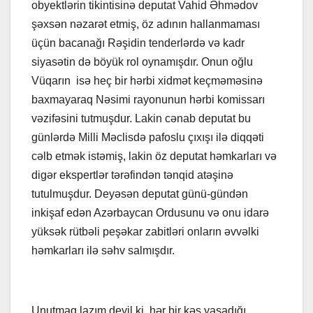
obyektlərin tikintisinə deputat Vahid Əhmədov
şəxsən nəzarət etmiş, öz adının hallanmaması
üçün bacanağı Rəşidin tenderlərdə və kadr
siyasətin də böyük rol oynamışdır. Onun oğlu
Vüqarın isə heç bir hərbi xidmət keçməməsinə
baxmayaraq Nəsimi rayonunun hərbi komissarı
vəzifəsini tutmuşdur. Lakin cənab deputat bu
günlərdə Milli Məclisdə pafoslu çıxışı ilə diqqəti
cəlb etmək istəmiş, lakin öz deputat həmkarları və
digər ekspertlər tərəfindən tənqid atəşinə
tutulmuşdur. Deyəsən deputat günü-gündən
inkişaf edən Azərbaycan Ordusunu və onu idarə
yüksək rütbəli peşəkar zabitləri onların əvvəlki
həmkarları ilə səhv salmışdır.
Unutmaq lazım deyil ki, hər bir kəs yaşadığı