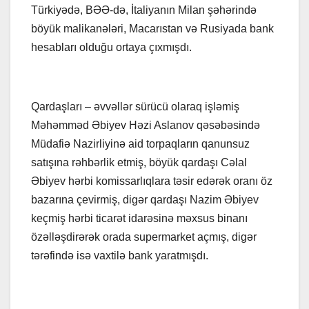
Türkiyədə, BƏƏ-də, İtaliyanın Milan şəhərində
böyük malikanələri, Macarıstan və Rusiyada bank
hesabları olduğu ortaya çıxmışdı.
Qardaşları – əvvəllər sürücü olaraq işləmiş
Məhəmməd Əbiyev Həzi Aslanov qəsəbəsində
Müdafiə Nazirliyinə aid torpaqların qanunsuz
satışına rəhbərlik etmiş, böyük qardaşı Cəlal
Əbiyev hərbi komissarlıqlara təsir edərək oranı öz
bazarına çevirmiş, digər qardaşı Nazim Əbiyev
keçmiş hərbi ticarət idarəsinə məxsus binanı
özəlləşdirərək orada supermarket açmış, digər
tərəfində isə vaxtilə bank yaratmışdı.