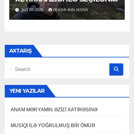
HACI RAMAZAN QULİYEV
JUN 28, 2026
İRADƏ MƏLIKOVA
AXTARIŞ
YENI YAZILAR
ANAM MƏRYAMIN ƏZİZİ XATİRƏSİNƏ
MUSİQİ İLƏ YOĞRULMUŞ BİR ÖMÜR