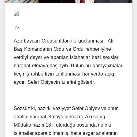
“/>
Azərbaycan Ordusu ildən-ilə güclənməsi, Ali
Baş Komandanın Ordu və Ordu rəhbərliyinə
verdiyi dəyər və aparılan islahatlar bəzi şəxsləri
narahat etməyə başlayıb. Bütün bu qarayaxmalar,
keçmiş rəhbərliyin təriflənməsi hər yerdə açıq-
aydın Səfər Əbiyevin izlərini göstərir.
Sözsüz ki, hazırkı vəziyyət Səfər Əbiyev və onun
ətrafını narahat etməyə bilməzdi. Axı sabiq
Müdafiə naziri 18 il oturduğu postunda nəinki
islahatlar apara bilməmiş, hətta əsgər analarının