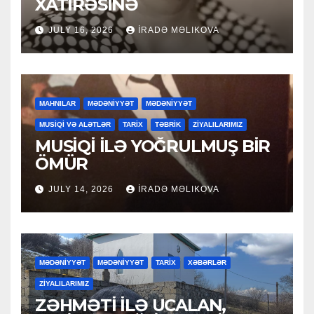
XATİRƏSİNƏ
JULY 16, 2026
İRADƏ MƏLIKOVA
MAHNILAR
MƏDƏNİYYƏT
MƏDƏNİYYƏT
MUSİQİ VƏ ALƏTLƏR
TARİX
TƏBRİK
ZİYALILARIMIZ
MUSİQİ İLƏ YOĞRULMUŞ BİR
ÖMÜR
JULY 14, 2026
İRADƏ MƏLIKOVA
MƏDƏNİYYƏT
MƏDƏNİYYƏT
TARİX
XƏBƏRLƏR
ZİYALILARIMIZ
ZƏHMƏTİ İLƏ UCALAN,