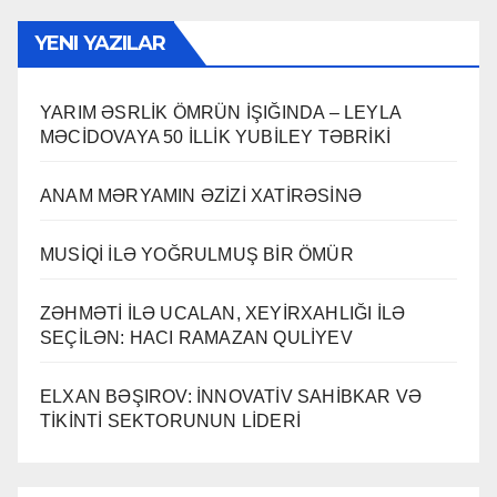
YENI YAZILAR
YARIM ƏSRLİK ÖMRÜN İŞIĞINDA – LEYLA
MƏCİDOVAYA 50 İLLİK YUBİLEY TƏBRİKİ
ANAM MƏRYAMIN ƏZİZİ XATİRƏSİNƏ
MUSİQİ İLƏ YOĞRULMUŞ BİR ÖMÜR
ZƏHMƏTİ İLƏ UCALAN, XEYİRXAHLIĞI İLƏ
SEÇİLƏN: HACI RAMAZAN QULİYEV
ELXAN BƏŞIROV: İNNOVATİV SAHİBKAR VƏ
TİKİNTİ SEKTORUNUN LİDERİ