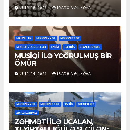
JULY 16, 2026
İRADƏ MƏLIKOVA
MAHNILAR
MƏDƏNİYYƏT
MƏDƏNİYYƏT
MUSİQİ VƏ ALƏTLƏR
TARİX
TƏBRİK
ZİYALILARIMIZ
MUSİQİ İLƏ YOĞRULMUŞ BİR
ÖMÜR
JULY 14, 2026
İRADƏ MƏLIKOVA
MƏDƏNİYYƏT
MƏDƏNİYYƏT
TARİX
XƏBƏRLƏR
ZİYALILARIMIZ
ZƏHMƏTİ İLƏ UCALAN,
XEYİRXAHLIĞI İLƏ SEÇİLƏN: