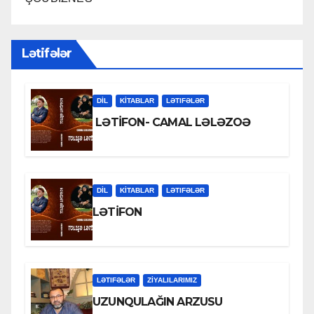
Lətifələr
DİL
KİTABLAR
LƏTIFƏLƏR
LƏTİFON- CAMAL LƏLƏZOƏ
DİL
KİTABLAR
LƏTIFƏLƏR
LƏTİFON
LƏTIFƏLƏR
ZİYALILARIMIZ
UZUNQULAĞIN ARZUSU