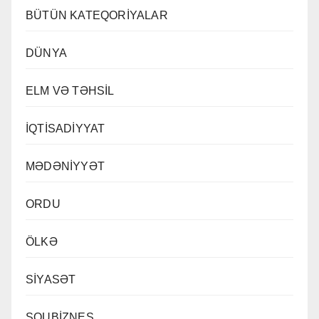
BÜTÜN KATEQORİYALAR
DÜNYA
ELM VƏ TƏHSİL
İQTİSADİYYAT
MƏDƏNİYYƏT
ORDU
ÖLKƏ
SİYASƏT
ŞOUBİZNES