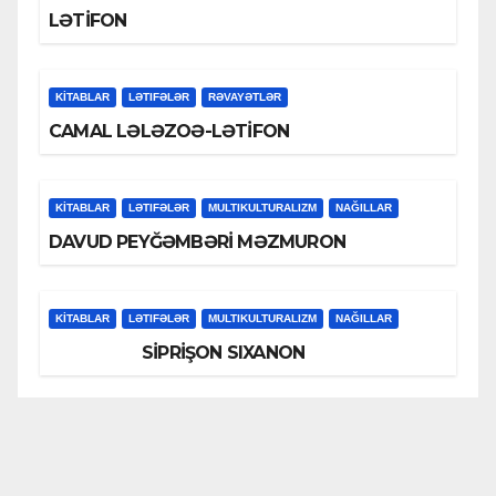
LƏTİFON
KİTABLAR
LƏTIFƏLƏR
RƏVAYƏTLƏR
CAMAL LƏLƏZOƏ-LƏTİFON
KİTABLAR
LƏTIFƏLƏR
MULTIKULTURALIZM
NAĞILLAR
DAVUD PEYĞƏMBƏRİ MƏZMURON
KİTABLAR
LƏTIFƏLƏR
MULTIKULTURALIZM
NAĞILLAR
SİPRİŞON SIXANON