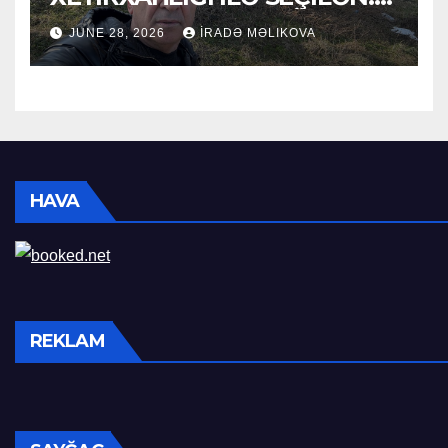
HACI RAMAZAN QULİYEV
JUNE 28, 2026
İRADƏ MƏLIKOVA
HAVA
REKLAM