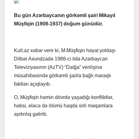
Bu gün Azərbaycanın görkəmli şairi Mikayıl
Müşfiqin (1908-1937) doğum günüdür.
Kult.az xəbər verir ki, M.Müşfiqin həyat yoldaşı
Dilbər Axundzadə 1988-ci ildə Azərbaycan
Televiziyasının (AzTV) “Dalğa” verilişinə
müsahibəsində görkəmli şairlə bağlı maraqlı
faktları açıqlayıb.
O, Müşfiqin həmin dövrdə yaşadığı konfliktlər,
həbsi, eləcə də ölümü haqda sirli məqamlara
aydınlıq gətirib.