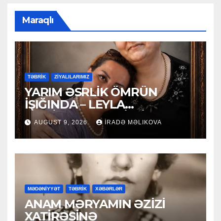
Maraqlı
TƏBRİK
ZİYALILARIMIZ
YARIM ƏSRLİK ÖMRÜN
İŞIĞINDA – LEYLA
MƏCİDOVAYA 50 İLLİK
AUGUST 9, 2026
İRADƏ MƏLIKOVA
YUBİLEY TƏBRİKİ
MƏDƏNİYYƏT
TƏBRİK
XƏBƏRLƏR
ANAM MƏRYAMIN ƏZİZİ
XATİRƏSİNƏ