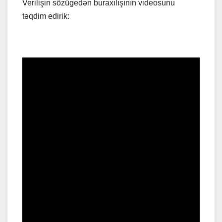
Verilişin sözügedən buraxılışının videosunu
təqdim edirik: