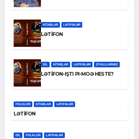
KİTABLAR
LƏTIFƏLƏR
LƏTİFON
DİL
KİTABLAR
LƏTIFƏLƏR
ZİYALILARIMIZ
LƏTİFON-IŞTI PI-MOƏ HESTE?
FOLKLOR
KİTABLAR
LƏTIFƏLƏR
LƏTİFON
DİL
FOLKLOR
LƏTIFƏLƏR