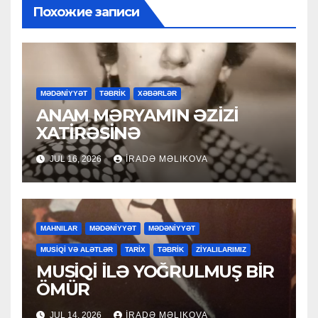
Похожие записи
MƏDƏNİYYƏT
TƏBRİK
XƏBƏRLƏR
ANAM MƏRYAMIN ƏZİZİ
XATİRƏSİNƏ
JUL 16, 2026
İRADƏ MƏLIKOVA
MAHNILAR
MƏDƏNİYYƏT
MƏDƏNİYYƏT
MUSİQİ VƏ ALƏTLƏR
TARİX
TƏBRİK
ZİYALILARIMIZ
MUSİQİ İLƏ YOĞRULMUŞ BİR
ÖMÜR
JUL 14, 2026
İRADƏ MƏLIKOVA