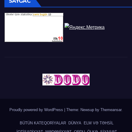
SAYĞAC
Proudly powered by WordPress
|
Theme: Newsup by
Themeansar
.
BÜTÜN KATEQORİYALAR
DÜNYA
ELM VƏ TƏHSİL
İQTİSADİYYAT
MƏDƏNİYYƏT
ORDU
ÖLKƏ
SİYASƏT