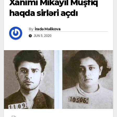
Xanımı Mikayıl Müşfiq
haqda sirləri açdı
By
İradə Məlikova
JUN 5, 2020