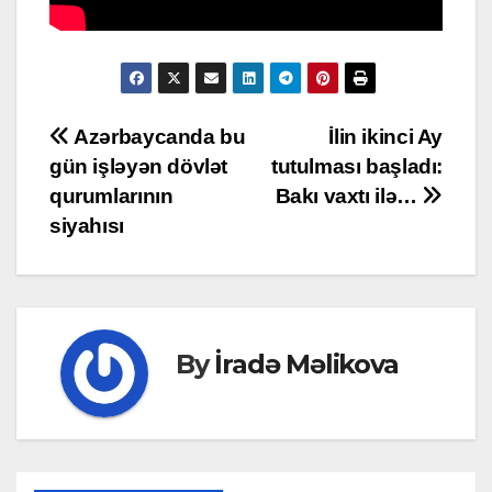
Post
Azərbaycanda bu
İlin ikinci Ay
gün işləyən dövlət
tutulması başladı:
navigation
qurumlarının
Bakı vaxtı ilə…
siyahısı
By
İradə Məlikova