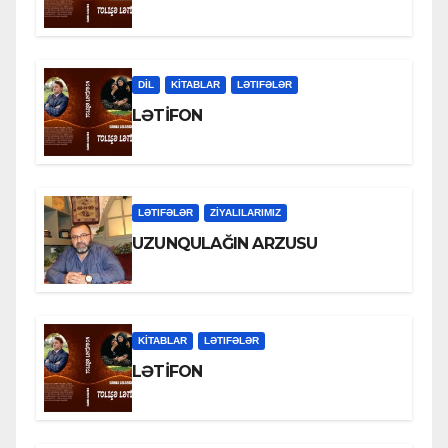
DİL
KİTABLAR
LƏTIFƏLƏR
LƏTİFON
LƏTIFƏLƏR
ZİYALILARIMIZ
UZUNQULAĞIN ARZUSU
KİTABLAR
LƏTIFƏLƏR
LƏTİFON