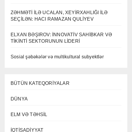
ZƏHMƏTİ İLƏ UCALAN, XEYİRXAHLIĞI İLƏ
SEÇİLƏN: HACI RAMAZAN QULİYEV
ELXAN BƏŞIROV: İNNOVATİV SAHİBKAR VƏ
TİKİNTİ SEKTORUNUN LİDERİ
Sosial şəbəkələr və multikultural subyektlər
BÜTÜN KATEQORİYALAR
DÜNYA
ELM VƏ TƏHSİL
İQTİSADİYYAT