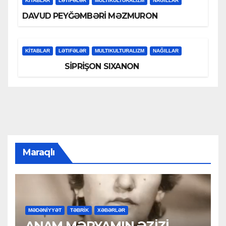
KİTABLAR
LƏTIFƏLƏR
MULTIKULTURALIZM
NAĞILLAR
DAVUD PEYĞƏMBƏRİ MƏZMURON
KİTABLAR
LƏTIFƏLƏR
MULTIKULTURALIZM
NAĞILLAR
SİPRİŞON SIXANON
Maraqlı
MƏDƏNİYYƏT
TƏBRİK
XƏBƏRLƏR
ANAM MƏRYAMIN ƏZİZİ