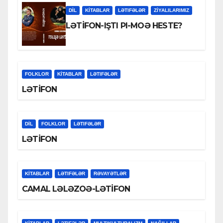
DİL
KİTABLAR
LƏTIFƏLƏR
ZİYALILARIMIZ
LƏTİFON-IŞTI PI-MOƏ HESTE?
FOLKLOR
KİTABLAR
LƏTIFƏLƏR
LƏTİFON
DİL
FOLKLOR
LƏTIFƏLƏR
LƏTİFON
KİTABLAR
LƏTIFƏLƏR
RƏVAYƏTLƏR
CAMAL LƏLƏZOƏ-LƏTİFON