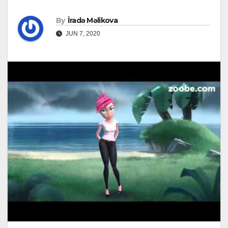
By
İradə Məlikova
JUN 7, 2020