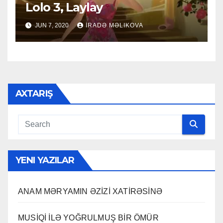
Lolo 3, Laylay
JUN 7, 2020
İRADƏ MƏLIKOVA
AXTARIŞ
YENI YAZILAR
ANAM MƏRYAMIN ƏZİZİ XATİRƏSİNƏ
MUSİQİ İLƏ YOĞRULMUŞ BİR ÖMÜR