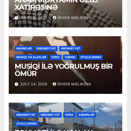
XATİRƏSİNƏ
JULY 16, 2026
İRADƏ MƏLIKOVA
MAHNILAR
MƏDƏNİYYƏT
MƏDƏNİYYƏT
MUSİQİ VƏ ALƏTLƏR
TARİX
TƏBRİK
ZİYALILARIMIZ
MUSİQİ İLƏ YOĞRULMUŞ BİR
ÖMÜR
JULY 14, 2026
İRADƏ MƏLIKOVA
MƏDƏNİYYƏT
MƏDƏNİYYƏT
TARİX
XƏBƏRLƏR
ZİYALILARIMIZ