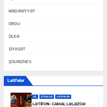
MƏDƏNİYYƏT
ORDU
ÖLKƏ
SİYASƏT
ŞOUBİZNES
Lətifələr
DİL
KİTABLAR
LƏTIFƏLƏR
LƏTİFON- CAMAL LƏLƏZOƏ