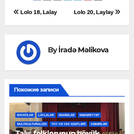
Post
Lolo 18, Lalay
Lolo 20, Laylay
navigation
By
İradə Məlikova
Похожие записи
BAYATILAR
LAYLALAR
MAHNILAR
MƏDƏNİYYƏT
MULTIKULTURALIZM
TOY VƏ YAS ADƏTLƏRİ
XƏBƏRLƏR
Talış folklorunun böyük