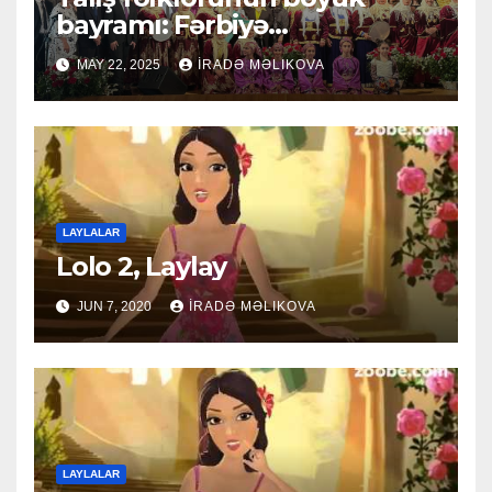
bayramı: Fərbiyə
Şabanovanın 85 illik yubileyi
MAY 22, 2025
İRADƏ MƏLIKOVA
və “Əvəsor” kollektivinin 60
yaşı
LAYLALAR
Lolo 2, Laylay
JUN 7, 2020
İRADƏ MƏLIKOVA
LAYLALAR