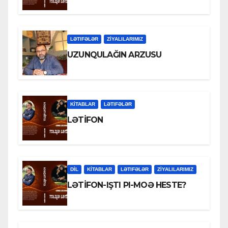
LƏTIFƏLƏR
ZİYALILARIMIZ
UZUNQULAĞIN ARZUSU
KİTABLAR
LƏTIFƏLƏR
LƏTİFON
DİL
KİTABLAR
LƏTIFƏLƏR
ZİYALILARIMIZ
LƏTİFON-IŞTI PI-MOƏ HESTE?