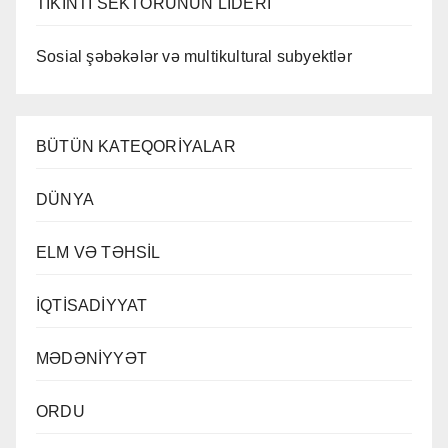
TİKİNTİ SEKTORUNUN LİDERİ
Sosial şəbəkələr və multikultural subyektlər
BÜTÜN KATEQORİYALAR
DÜNYA
ELM VƏ TƏHSİL
İQTİSADİYYAT
MƏDƏNİYYƏT
ORDU