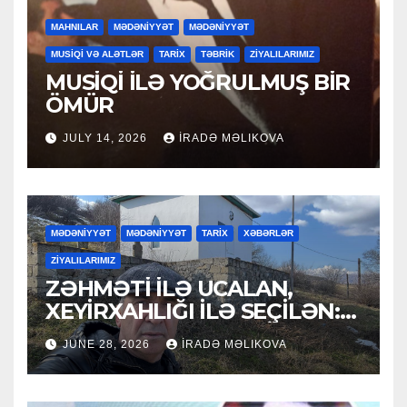
MAHNILAR
MƏDƏNİYYƏT
MƏDƏNİYYƏT
MUSİQİ VƏ ALƏTLƏR
TARİX
TƏBRİK
ZİYALILARIMIZ
MUSİQİ İLƏ YOĞRULMUŞ BİR
ÖMÜR
JULY 14, 2026
İRADƏ MƏLIKOVA
MƏDƏNİYYƏT
MƏDƏNİYYƏT
TARİX
XƏBƏRLƏR
ZİYALILARIMIZ
ZƏHMƏTİ İLƏ UCALAN,
XEYİRXAHLIĞI İLƏ SEÇİLƏN:
HACI RAMAZAN QULİYEV
JUNE 28, 2026
İRADƏ MƏLIKOVA