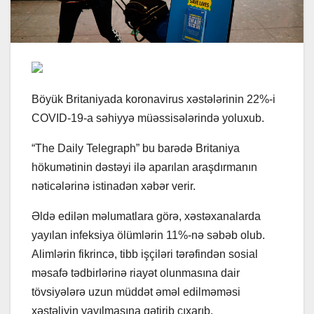
Böyük Britaniyada koronavirus xəstələrinin 22%-i
COVID-19-a səhiyyə müəssisələrində yoluxub.
“The Daily Telegraph” bu barədə Britaniya
hökumətinin dəstəyi ilə aparılan araşdırmanın
nəticələrinə istinadən xəbər verir.
Əldə edilən məlumatlara görə, xəstəxanalarda
yayılan infeksiya ölümlərin 11%-nə səbəb olub.
Alimlərin fikrincə, tibb işçiləri tərəfindən sosial
məsafə tədbirlərinə riayət olunmasına dair
tövsiyələrə uzun müddət əməl edilməməsi
xəstəliyin yayılmasına gətirib çıxarıb.