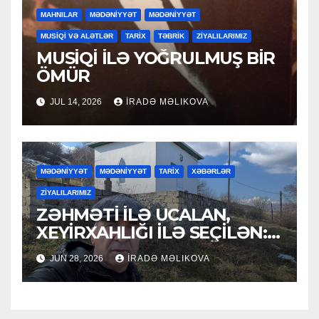
MAHNILAR
MƏDƏNİYYƏT
MƏDƏNİYYƏT
MUSİQİ VƏ ALƏTLƏR
TARİX
TƏBRİK
ZİYALILARIMIZ
MUSİQİ İLƏ YOĞRULMUŞ BİR
ÖMÜR
JUL 14, 2026
İRADƏ MƏLIKOVA
MƏDƏNİYYƏT
MƏDƏNİYYƏT
TARİX
XƏBƏRLƏR
ZİYALILARIMIZ
ZƏHMƏTİ İLƏ UCALAN,
XEYİRXAHLIĞI İLƏ SEÇİLƏN:
HACI RAMAZAN QULİYEV
JUN 28, 2026
İRADƏ MƏLIKOVA