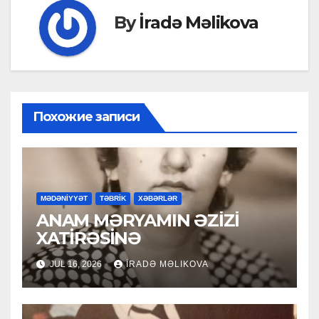
By
İradə Məlikova
Похожие записи
MƏDƏNİYYƏT
TƏBRİK
XƏBƏRLƏR
ANAM MƏRYAMIN ƏZİZİ
XATİRƏSİNƏ
JUL 16, 2026
İRADƏ MƏLIKOVA