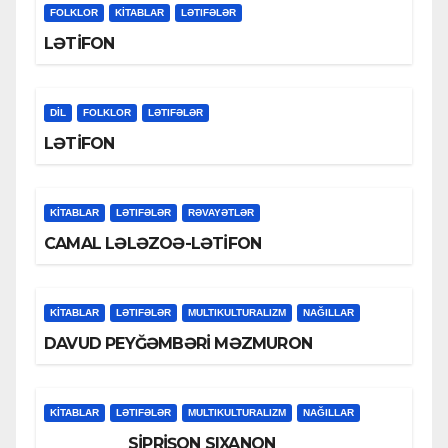
FOLKLOR
KİTABLAR
LƏTIFƏLƏR
LƏTİFON
DİL
FOLKLOR
LƏTIFƏLƏR
LƏTİFON
KİTABLAR
LƏTIFƏLƏR
RƏVAYƏTLƏR
CAMAL LƏLƏZOƏ-LƏTİFON
KİTABLAR
LƏTIFƏLƏR
MULTIKULTURALIZM
NAĞILLAR
DAVUD PEYĞƏMBƏRİ MƏZMURON
KİTABLAR
LƏTIFƏLƏR
MULTIKULTURALIZM
NAĞILLAR
SİPRİŞON SIXANON