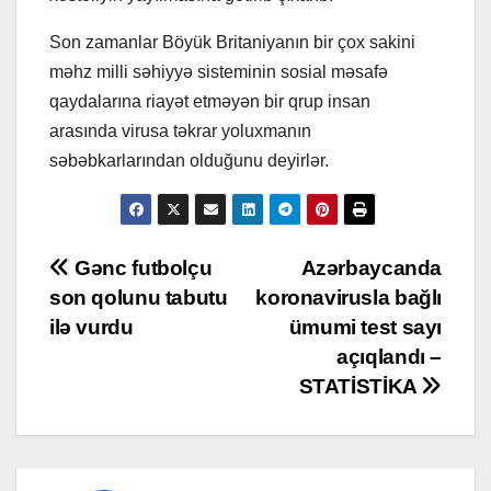
Son zamanlar Böyük Britaniyanın bir çox sakini
məhz milli səhiyyə sisteminin sosial məsafə
qaydalarına riayət etməyən bir qrup insan
arasında virusa təkrar yoluxmanın
səbəbkarlarından olduğunu deyirlər.
Post
Gənc futbolçu
Azərbaycanda
son qolunu tabutu
koronavirusla bağlı
navigation
ilə vurdu
ümumi test sayı
açıqlandı –
STATİSTİKA