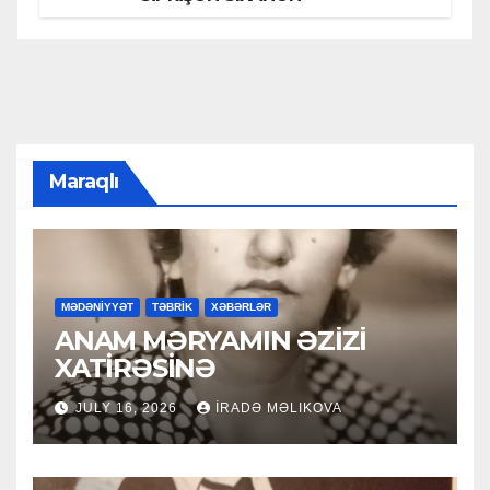
Maraqlı
MƏDƏNİYYƏT
TƏBRİK
XƏBƏRLƏR
ANAM MƏRYAMIN ƏZİZİ
XATİRƏSİNƏ
JULY 16, 2026
İRADƏ MƏLIKOVA