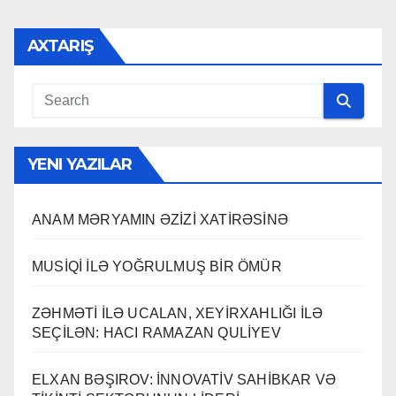
AXTARIŞ
YENI YAZILAR
ANAM MƏRYAMIN ƏZİZİ XATİRƏSİNƏ
MUSİQİ İLƏ YOĞRULMUŞ BİR ÖMÜR
ZƏHMƏTİ İLƏ UCALAN, XEYİRXAHLIĞI İLƏ
SEÇİLƏN: HACI RAMAZAN QULİYEV
ELXAN BƏŞIROV: İNNOVATİV SAHİBKAR VƏ