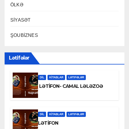
ÖLKƏ
SİYASƏT
ŞOUBİZNES
Lətifələr
DİL
KİTABLAR
LƏTIFƏLƏR
LƏTİFON- CAMAL LƏLƏZOƏ
DİL
KİTABLAR
LƏTIFƏLƏR
LƏTİFON