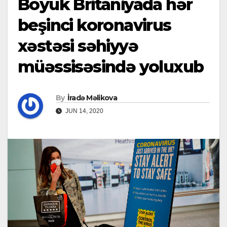
Böyük Britaniyada hər
beşinci koronavirus
xəstəsi səhiyyə
müəssisəsində yoluxub
By
İradə Məlikova
JUN 14, 2020