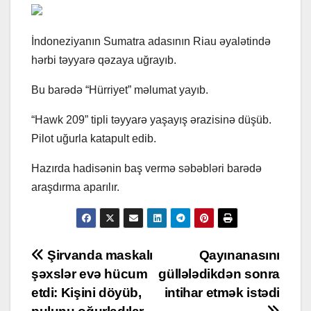
İndoneziyanın Sumatra adasının Riau əyalətində
hərbi təyyarə qəzaya uğrayıb.
Bu barədə “Hürriyet” məlumat yayıb.
“Hawk 209” tipli təyyarə yaşayış ərazisinə düşüb.
Pilot uğurla katapult edib.
Hazırda hadisənin baş vermə səbəbləri barədə
araşdırma aparılır.
Post
Şirvanda maskalı
Qayınanasını
şəxslər evə hücum
güllələdikdən sonra
navigation
etdi: Kişini döyüb,
intihar etmək istədi