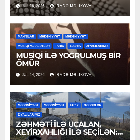
JUL 16, 2026
İRADƏ MƏLIKOVA
MAHNILAR
MƏDƏNİYYƏT
MƏDƏNİYYƏT
MUSİQİ VƏ ALƏTLƏR
TARİX
TƏBRİK
ZİYALILARIMIZ
MUSİQİ İLƏ YOĞRULMUŞ BİR
ÖMÜR
JUL 14, 2026
İRADƏ MƏLIKOVA
MƏDƏNİYYƏT
MƏDƏNİYYƏT
TARİX
XƏBƏRLƏR
ZİYALILARIMIZ
ZƏHMƏTİ İLƏ UCALAN,
XEYİRXAHLIĞI İLƏ SEÇİLƏN:
HACI RAMAZAN QULİYEV