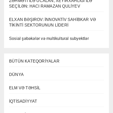
ZƏHMƏTİ İLƏ UCALAN, XEYİRXAHLIĞI İLƏ
SEÇİLƏN: HACI RAMAZAN QULİYEV
ELXAN BƏŞIROV: İNNOVATİV SAHİBKAR VƏ
TİKİNTİ SEKTORUNUN LİDERİ
Sosial şəbəkələr və multikultural subyektlər
BÜTÜN KATEQORİYALAR
DÜNYA
ELM VƏ TƏHSİL
İQTİSADİYYAT