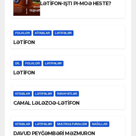
LƏTİFON-IŞTI PI-MOƏ HESTE?
FOLKLOR
KİTABLAR
LƏTIFƏLƏR
LƏTİFON
DİL
FOLKLOR
LƏTIFƏLƏR
LƏTİFON
KİTABLAR
LƏTIFƏLƏR
RƏVAYƏTLƏR
CAMAL LƏLƏZOƏ-LƏTİFON
KİTABLAR
LƏTIFƏLƏR
MULTIKULTURALIZM
NAĞILLAR
DAVUD PEYĞƏMBƏRİ MƏZMURON