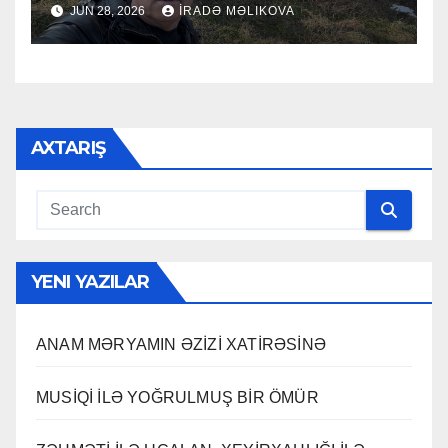
JUN 28, 2026
İRADƏ MƏLIKOVA
AXTARIŞ
YENI YAZILAR
ANAM MƏRYAMIN ƏZİZİ XATİRƏSİNƏ
MUSİQİ İLƏ YOĞRULMUŞ BİR ÖMÜR