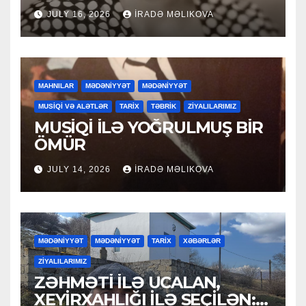
JULY 16, 2026
İRADƏ MƏLIKOVA
MAHNILAR
MƏDƏNİYYƏT
MƏDƏNİYYƏT
MUSİQİ VƏ ALƏTLƏR
TARİX
TƏBRİK
ZİYALILARIMIZ
MUSİQİ İLƏ YOĞRULMUŞ BİR
ÖMÜR
JULY 14, 2026
İRADƏ MƏLIKOVA
MƏDƏNİYYƏT
MƏDƏNİYYƏT
TARİX
XƏBƏRLƏR
ZİYALILARIMIZ
ZƏHMƏTİ İLƏ UCALAN,
XEYİRXAHLIĞI İLƏ SEÇİLƏN: