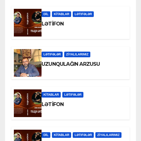
DİL
KİTABLAR
LƏTIFƏLƏR
LƏTİFON
LƏTIFƏLƏR
ZİYALILARIMIZ
UZUNQULAĞIN ARZUSU
KİTABLAR
LƏTIFƏLƏR
LƏTİFON
DİL
KİTABLAR
LƏTIFƏLƏR
ZİYALILARIMIZ