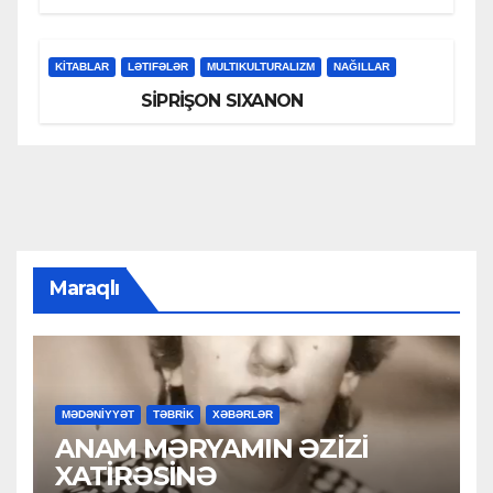
KİTABLAR
LƏTIFƏLƏR
MULTIKULTURALIZM
NAĞILLAR
SİPRİŞON SIXANON
Maraqlı
MƏDƏNİYYƏT
TƏBRİK
XƏBƏRLƏR
ANAM MƏRYAMIN ƏZİZİ
XATİRƏSİNƏ