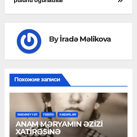
pulunu oğurladılar
By
İradə Məlikova
Похожие записи
MƏDƏNİYYƏT
TƏBRİK
XƏBƏRLƏR
ANAM MƏRYAMIN ƏZİZİ
XATİRƏSİNƏ