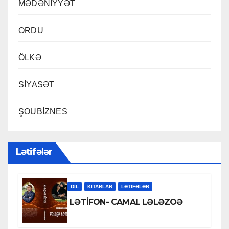
MƏDƏNİYYƏT
ORDU
ÖLKƏ
SİYASƏT
ŞOUBİZNES
Lətifələr
DİL
KİTABLAR
LƏTIFƏLƏR
LƏTİFON- CAMAL LƏLƏZOƏ