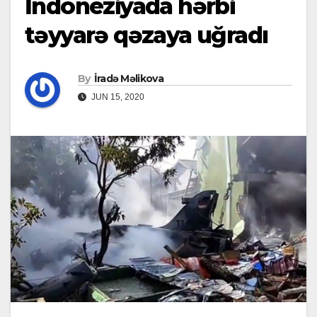
İndoneziyada hərbi
təyyarə qəzaya uğradı
By
İradə Məlikova
JUN 15, 2020