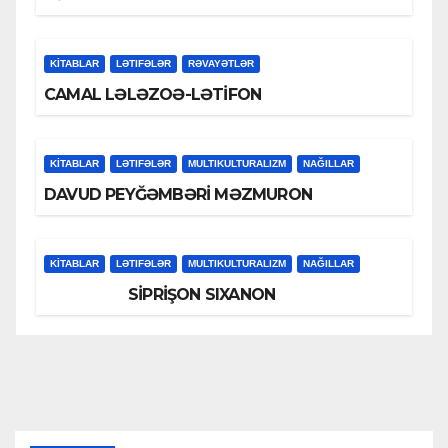
KİTABLAR
LƏTIFƏLƏR
RƏVAYƏTLƏR
CAMAL LƏLƏZOƏ-LƏTİFON
KİTABLAR
LƏTIFƏLƏR
MULTIKULTURALIZM
NAĞILLAR
DAVUD PEYĞƏMBƏRİ MƏZMURON
KİTABLAR
LƏTIFƏLƏR
MULTIKULTURALIZM
NAĞILLAR
SİPRİŞON SIXANON