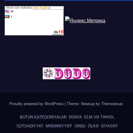
Proudly powered by WordPress
|
Theme: Newsup by
Themeansar
.
BÜTÜN KATEQORİYALAR
DÜNYA
ELM VƏ TƏHSİL
İQTİSADİYYAT
MƏDƏNİYYƏT
ORDU
ÖLKƏ
SİYASƏT