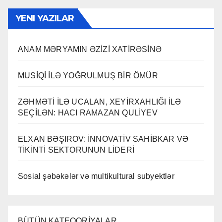
YENI YAZILAR
ANAM MƏRYAMIN ƏZİZİ XATİRƏSİNƏ
MUSİQİ İLƏ YOĞRULMUŞ BİR ÖMÜR
ZƏHMƏTİ İLƏ UCALAN, XEYİRXAHLIĞI İLƏ
SEÇİLƏN: HACI RAMAZAN QULİYEV
ELXAN BƏŞIROV: İNNOVATİV SAHİBKAR VƏ
TİKİNTİ SEKTORUNUN LİDERİ
Sosial şəbəkələr və multikultural subyektlər
BÜTÜN KATEQORİYALAR