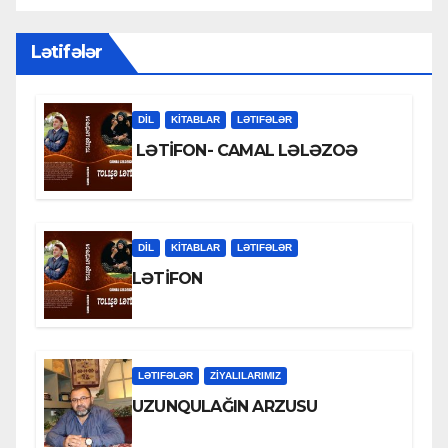
Lətifələr
DİL
KİTABLAR
LƏTIFƏLƏR
LƏTİFON- CAMAL LƏLƏZOƏ
DİL
KİTABLAR
LƏTIFƏLƏR
LƏTİFON
LƏTIFƏLƏR
ZİYALILARIMIZ
UZUNQULAĞIN ARZUSU