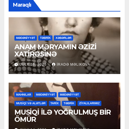
Maraqlı
MƏDƏNİYYƏT
TƏBRİK
XƏBƏRLƏR
ANAM MƏRYAMIN ƏZİZİ
XATİRƏSİNƏ
JULY 16, 2026
İRADƏ MƏLIKOVA
MAHNILAR
MƏDƏNİYYƏT
MƏDƏNİYYƏT
MUSİQİ VƏ ALƏTLƏR
TARİX
TƏBRİK
ZİYALILARIMIZ
MUSİQİ İLƏ YOĞRULMUŞ BİR
ÖMÜR