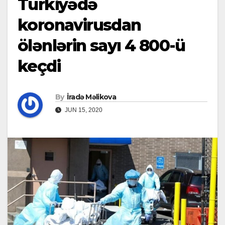
Türkiyədə
koronavirusdan
ölənlərin sayı 4 800-ü
keçdi
By
İradə Məlikova
JUN 15, 2020