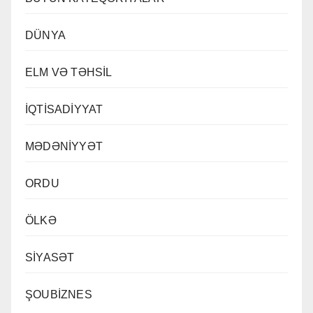
DÜNYA
ELM VƏ TƏHSİL
İQTİSADİYYAT
MƏDƏNİYYƏT
ORDU
ÖLKƏ
SİYASƏT
ŞOUBİZNES