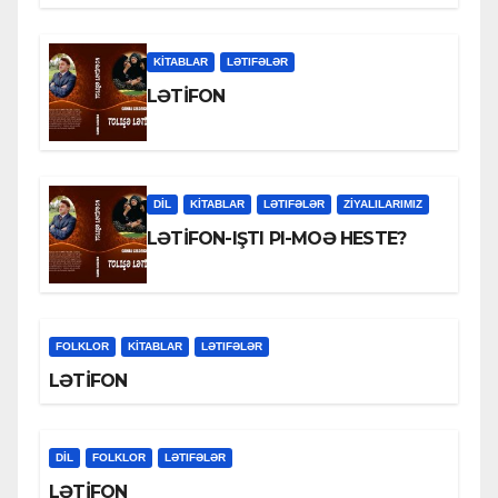
KİTABLAR
LƏTIFƏLƏR
LƏTİFON
DİL
KİTABLAR
LƏTIFƏLƏR
ZİYALILARIMIZ
LƏTİFON-IŞTI PI-MOƏ HESTE?
FOLKLOR
KİTABLAR
LƏTIFƏLƏR
LƏTİFON
DİL
FOLKLOR
LƏTIFƏLƏR
LƏTİFON