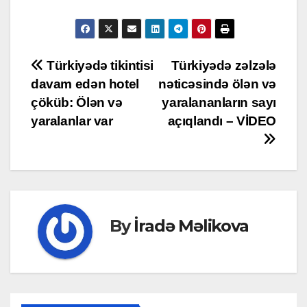
Post
Türkiyədə tikintisi
Türkiyədə zəlzələ
davam edən hotel
nəticəsində ölən və
navigation
çöküb: Ölən və
yaralananların sayı
yaralanlar var
açıqlandı – VİDEO
By
İradə Məlikova