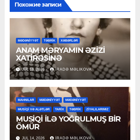
Похожие записи
MƏDƏNİYYƏT
TƏBRİK
XƏBƏRLƏR
ANAM MƏRYAMIN ƏZİZİ
XATİRƏSİNƏ
JUL 16, 2026
İRADƏ MƏLIKOVA
MAHNILAR
MƏDƏNİYYƏT
MƏDƏNİYYƏT
MUSİQİ VƏ ALƏTLƏR
TARİX
TƏBRİK
ZİYALILARIMIZ
MUSİQİ İLƏ YOĞRULMUŞ BİR
ÖMÜR
JUL 14, 2026
İRADƏ MƏLIKOVA