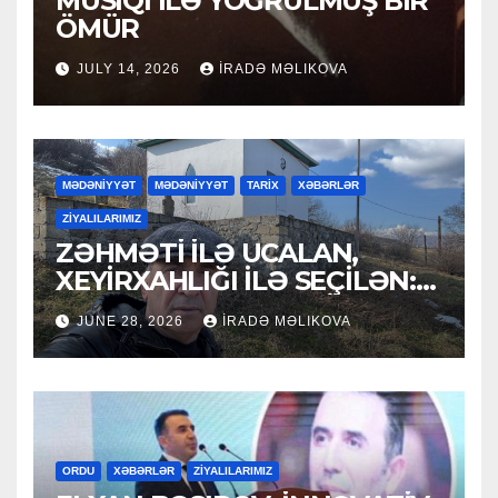
MUSİQİ İLƏ YOĞRULMUŞ BİR
ÖMÜR
JULY 14, 2026
İRADƏ MƏLIKOVA
MƏDƏNİYYƏT
MƏDƏNİYYƏT
TARİX
XƏBƏRLƏR
ZİYALILARIMIZ
ZƏHMƏTİ İLƏ UCALAN,
XEYİRXAHLIĞI İLƏ SEÇİLƏN:
HACI RAMAZAN QULİYEV
JUNE 28, 2026
İRADƏ MƏLIKOVA
ORDU
XƏBƏRLƏR
ZİYALILARIMIZ