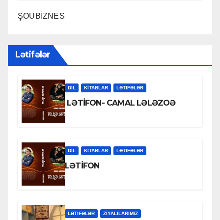
ŞOUBİZNES
Lətifələr
DİL
KİTABLAR
LƏTIFƏLƏR
LƏTİFON- CAMAL LƏLƏZOƏ
DİL
KİTABLAR
LƏTIFƏLƏR
LƏTİFON
LƏTIFƏLƏR
ZİYALILARIMIZ