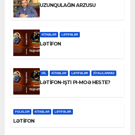
UZUNQULAĞIN ARZUSU
KİTABLAR
LƏTIFƏLƏR
LƏTİFON
DİL
KİTABLAR
LƏTIFƏLƏR
ZİYALILARIMIZ
LƏTİFON-IŞTI PI-MOƏ HESTE?
FOLKLOR
KİTABLAR
LƏTIFƏLƏR
LƏTİFON