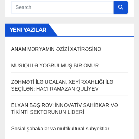
YENI YAZILAR
ANAM MƏRYAMIN ƏZİZİ XATİRƏSİNƏ
MUSİQİ İLƏ YOĞRULMUŞ BİR ÖMÜR
ZƏHMƏTİ İLƏ UCALAN, XEYİRXAHLIĞI İLƏ
SEÇİLƏN: HACI RAMAZAN QULİYEV
ELXAN BƏŞIROV: İNNOVATİV SAHİBKAR VƏ
TİKİNTİ SEKTORUNUN LİDERİ
Sosial şəbəkələr və multikultural subyektlər