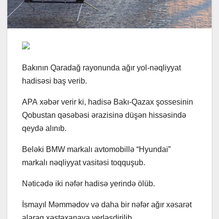
Bakının Qaradağ rayonunda ağır yol-nəqliyyat
hadisəsi baş verib.
APA xəbər verir ki, hadisə Bakı-Qazax şossesinin
Qobustan qəsəbəsi ərazisinə düşən hissəsində
qeydə alınıb.
Beləki BMW markalı avtomobillə “Hyundai”
markalı nəqliyyat vasitəsi toqquşub.
Nəticədə iki nəfər hadisə yerində ölüb.
İsmayıl Məmmədov və daha bir nəfər ağır xəsarət
alaraq xəstəxanaya yerləşdirilib.