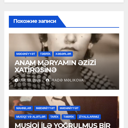
Похожие записи
MƏDƏNİYYƏT
TƏBRİK
XƏBƏRLƏR
ANAM MƏRYAMIN ƏZİZİ
XATİRƏSİNƏ
JUL 16, 2026
İRADƏ MƏLIKOVA
MAHNILAR
MƏDƏNİYYƏT
MƏDƏNİYYƏT
MUSİQİ VƏ ALƏTLƏR
TARİX
TƏBRİK
ZİYALILARIMIZ
MUSİQİ İLƏ YOĞRULMUŞ BİR