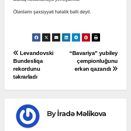
Ölənlərin şəxsiyyəti hələlik bəlli deyil.
Post
Levandovski
“Bavariya” yubiley
Bundesliqa
çempionluğunu
navigation
rekordunu
erkən qazandı
təkrarladı
By
İradə Məlikova