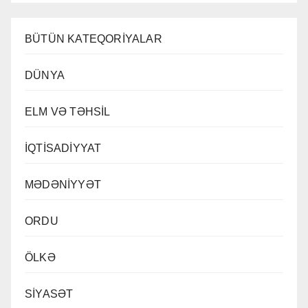
BÜTÜN KATEQORİYALAR
DÜNYA
ELM VƏ TƏHSİL
İQTİSADİYYAT
MƏDƏNİYYƏT
ORDU
ÖLKƏ
SİYASƏT