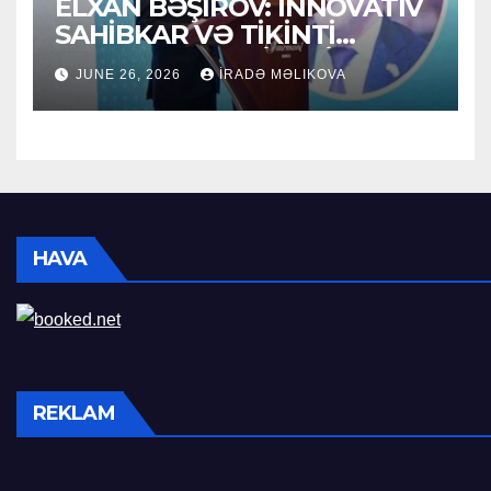
ELXAN BƏŞIROV: İNNOVATİV
SAHİBKAR VƏ TİKİNTİ
SEKTORUNUN LİDERİ
JUNE 26, 2026
İRADƏ MƏLIKOVA
HAVA
REKLAM