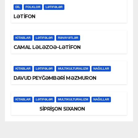
DİL
FOLKLOR
LƏTIFƏLƏR
LƏTİFON
KİTABLAR
LƏTIFƏLƏR
RƏVAYƏTLƏR
CAMAL LƏLƏZOƏ-LƏTİFON
KİTABLAR
LƏTIFƏLƏR
MULTIKULTURALIZM
NAĞILLAR
DAVUD PEYĞƏMBƏRİ MƏZMURON
KİTABLAR
LƏTIFƏLƏR
MULTIKULTURALIZM
NAĞILLAR
SİPRİŞON SIXANON