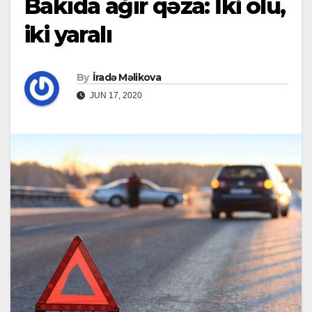
Bakıda ağır qəza: İki ölü,
iki yaralı
By
İradə Məlikova
JUN 17, 2020