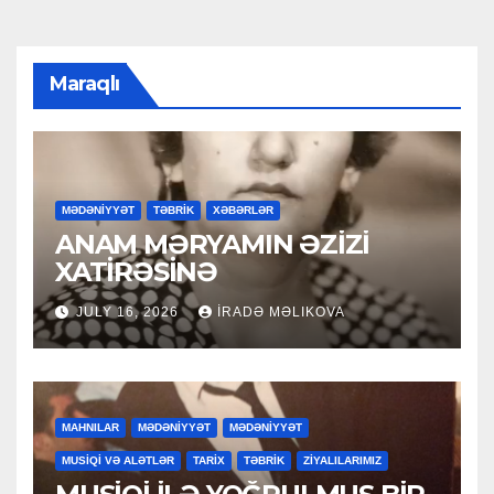
Maraqlı
MƏDƏNİYYƏT
TƏBRİK
XƏBƏRLƏR
ANAM MƏRYAMIN ƏZİZİ
XATİRƏSİNƏ
JULY 16, 2026
İRADƏ MƏLIKOVA
MAHNILAR
MƏDƏNİYYƏT
MƏDƏNİYYƏT
MUSİQİ VƏ ALƏTLƏR
TARİX
TƏBRİK
ZİYALILARIMIZ