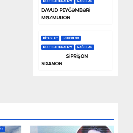
MULTIKULTURALIZM
NAĞILLAR
DAVUD PEYĞƏMBƏRİ
MƏZMURON
KİTABLAR
LƏTIFƏLƏR
MULTIKULTURALIZM
NAĞILLAR
SİPRİŞON
SIXANON
RİX