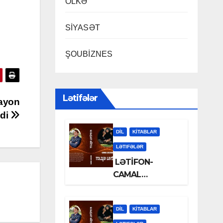
ÖLKƏ
SİYASƏT
ŞOUBİZNES
Lətifələr
rayon
şdi
DİL
KİTABLAR
LƏTIFƏLƏR
LƏTİFON-
CAMAL
LƏLƏZOƏ
DİL
KİTABLAR