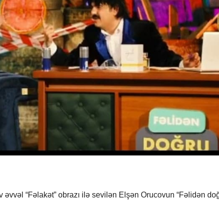
əvvəl “Fəlakət” obrazı ilə sevilən Elşən Orucovun “Fəlidən do