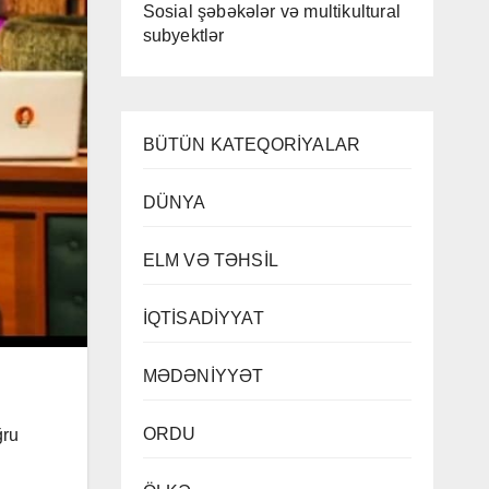
Sosial şəbəkələr və multikultural
subyektlər
BÜTÜN KATEQORİYALAR
DÜNYA
ELM VƏ TƏHSİL
İQTİSADİYYAT
MƏDƏNİYYƏT
ORDU
ğru