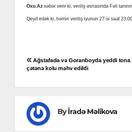
Oxu.Az
xəbər verir ki, veriliş əsnasında Fəli tanı
Qeyd edək ki, həmin veriliş iyunun 27-si saat 23:
https://www.youtube.com/watch?v=1sSTIMCAZFE
Post
Ağstafada və Goranboyda yeddi tona 
çətənə kolu məhv edildi
navigation
By
İradə Məlikova