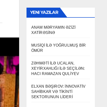
YENI YAZILAR
ANAM MƏRYAMIN ƏZİZİ
XATİRƏSİNƏ
MUSİQİ İLƏ YOĞRULMUŞ BİR
ÖMÜR
ZƏHMƏTİ İLƏ UCALAN,
XEYİRXAHLIĞI İLƏ SEÇİLƏN:
HACI RAMAZAN QULİYEV
ELXAN BƏŞIROV: İNNOVATİV
SAHİBKAR VƏ TİKİNTİ
SEKTORUNUN LİDERİ