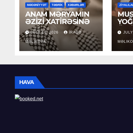
MƏDƏNİYYƏT
TƏBRİK
XƏBƏRLƏR
ZİYALILA
ANAM MƏRYAMIN
MUS
ƏZİZİ XATİRƏSİNƏ
YOĞ
ÖM
JULY 16, 2026
İRADƏ
JULY
MƏLIKOVA
MƏLIKO
HAVA