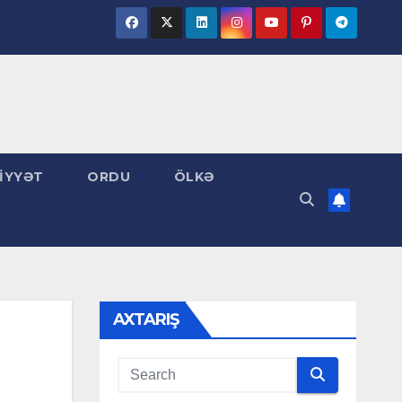
İYYƏT
ORDU
ÖLKƏ
AXTARIŞ