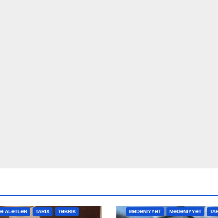
R
MƏDƏNİYYƏT
MƏDƏNİYYƏT
VƏ ALƏTLƏR
TARİX
TƏBRİK
MƏDƏNİYYƏT
MƏDƏNİYYƏT
TA