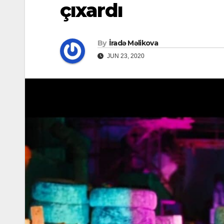
çıxardı
By
İradə Məlikova
JUN 23, 2020