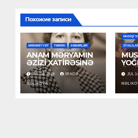
Похожие записи
MAHNILA
MUSİQİ V
MƏDƏNİYYƏT
TƏBRİK
XƏBƏRLƏR
ZİYALILA
ANAM MƏRYAMIN
MUSİ
ƏZİZİ XATİRƏSİNƏ
YOĞ
ÖM
JUL 16, 2026
İRADƏ
JUL 1
MƏLIKOVA
MƏLIKO