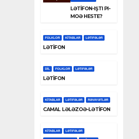
LƏTİFON-IŞTI PI-
MOƏ HESTE?
FOLKLOR
KİTABLAR
LƏTIFƏLƏR
LƏTİFON
DİL
FOLKLOR
LƏTIFƏLƏR
LƏTİFON
KİTABLAR
LƏTIFƏLƏR
RƏVAYƏTLƏR
CAMAL LƏLƏZOƏ-LƏTİFON
KİTABLAR
LƏTIFƏLƏR