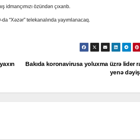
nmış idmançımızı özündən çıxarıb.
00-da “Xəzər” telekanalında yayımlanacaq.
yaxın
Bakıda koronavirusa yoluxma üzrə lider 
yenə dəyi