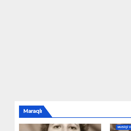
Maraqlı
MAHNILA
MUSİQİ 