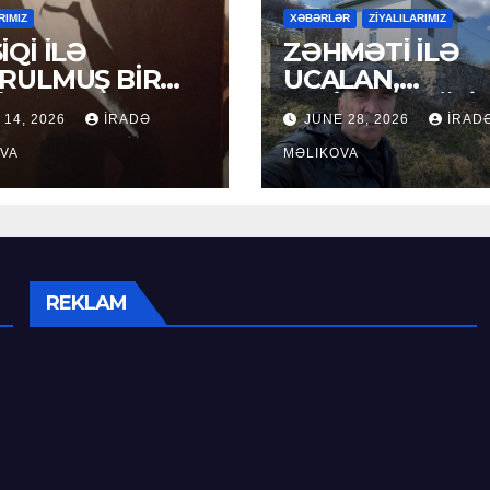
RIMIZ
XƏBƏRLƏR
ZİYALILARIMIZ
İQİ İLƏ
ZƏHMƏTİ İLƏ
RULMUŞ BİR
UCALAN,
ÜR
XEYİRXAHLIĞI İ
 14, 2026
İRADƏ
JUNE 28, 2026
İRAD
SEÇİLƏN: HACI
VA
RAMAZAN QULİ
MƏLIKOVA
REKLAM