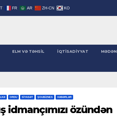
IT
FR
AR
ZH-CN
KO
ELM VƏ TƏHSİL
İQTİSADİYYAT
MƏDƏN
LKƏ
ORDU
SİYASƏT
ŞOUBİZNES
XƏBƏRLƏR
ış idmançımızı özündən