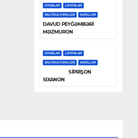
KİTABLAR
LƏTIFƏLƏR
MULTIKULTURALIZM
NAĞILLAR
DAVUD PEYĞƏMBƏRİ
MƏZMURON
KİTABLAR
LƏTIFƏLƏR
MULTIKULTURALIZM
NAĞILLAR
SİPRİŞON
SIXANON