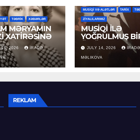
MAHNILAR
MƏDƏNİYYƏT
MƏDƏ
MUSİQİ VƏ ALƏTLƏR
TARİX
TƏ
YYƏT
TƏBRİK
XƏBƏRLƏR
ZİYALILARIMIZ
M MƏRYAMIN
MUSİQİ İLƏ
Zİ XATİRƏSİNƏ
YOĞRULMUŞ Bİ
ÖMÜR
 16, 2026
İRADƏ
JULY 14, 2026
İRAD
VA
MƏLIKOVA
REKLAM