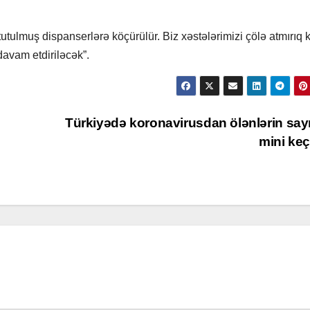
utulmuş dispanserlərə köçürülür. Biz xəstələrimizi çölə atmırıq k
davam etdiriləcək”.
i
Türkiyədə koronavirusdan ölənlərin say
mini ke