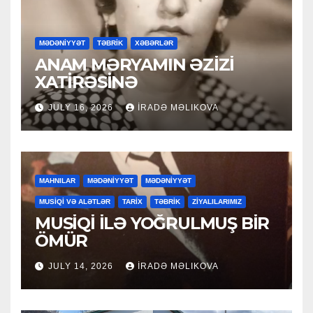
MƏDƏNİYYƏT
TƏBRİK
XƏBƏRLƏR
ANAM MƏRYAMIN ƏZİZİ
XATİRƏSİNƏ
JULY 16, 2026
İRADƏ MƏLIKOVA
MAHNILAR
MƏDƏNİYYƏT
MƏDƏNİYYƏT
MUSİQİ VƏ ALƏTLƏR
TARİX
TƏBRİK
ZİYALILARIMIZ
MUSİQİ İLƏ YOĞRULMUŞ BİR
ÖMÜR
JULY 14, 2026
İRADƏ MƏLIKOVA