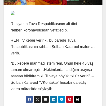
Rusiyanın Tuva Respublikasının ali dini
rəhbəri koronavirusdan vəfat edib.
REN TV xəbər verir ki, bu barədə Tuva
Respublikasının rəhbəri Şolban Kara-ool məlumat
verib.
“Bu xəbərə inanmaq istəmirəm. Onun hələ 45 yaşı
tamam olmamışdı…Həkimlərdən aldığım arayışa
əsasən bildirirəm ki, Tuvaya böyük itki üz verib”, –
Şolban Kara-ool “VKontakte” hesabında etdiyi
video müracitdə söyləyib.