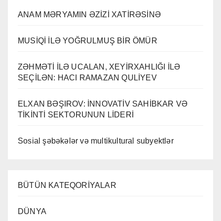
ANAM MƏRYAMIN ƏZİZİ XATİRƏSİNƏ
MUSİQİ İLƏ YOĞRULMUŞ BİR ÖMÜR
ZƏHMƏTİ İLƏ UCALAN, XEYİRXAHLIĞI İLƏ
SEÇİLƏN: HACI RAMAZAN QULİYEV
ELXAN BƏŞIROV: İNNOVATİV SAHİBKAR VƏ
TİKİNTİ SEKTORUNUN LİDERİ
Sosial şəbəkələr və multikultural subyektlər
BÜTÜN KATEQORİYALAR
DÜNYA