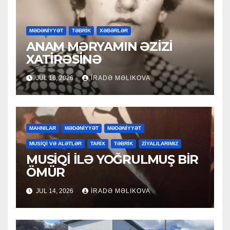
MƏDƏNİYYƏT
TƏBRİK
XƏBƏRLƏR
ANAM MƏRYAMIN ƏZİZİ
XATİRƏSİNƏ
JUL 16, 2026
İRADƏ MƏLIKOVA
MAHNILAR
MƏDƏNİYYƏT
MƏDƏNİYYƏT
MUSİQİ VƏ ALƏTLƏR
TARİX
TƏBRİK
ZİYALILARIMIZ
MUSİQİ İLƏ YOĞRULMUŞ BİR
ÖMÜR
JUL 14, 2026
İRADƏ MƏLIKOVA