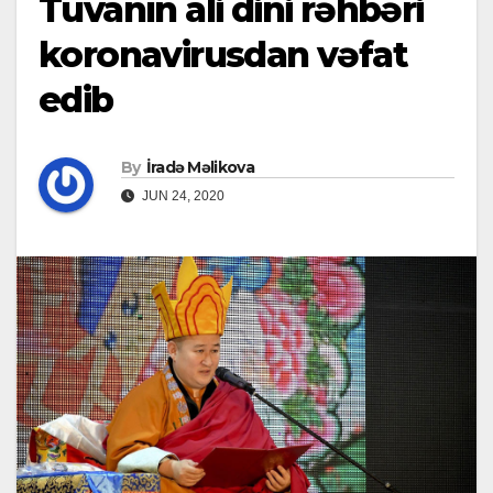
Tuvanın ali dini rəhbəri
koronavirusdan vəfat
edib
By
İradə Məlikova
JUN 24, 2020