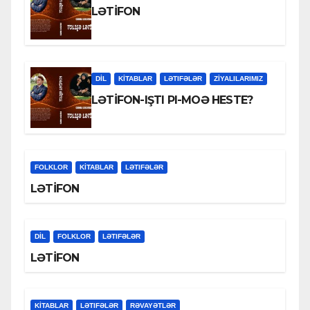
LƏTİFON
DİL
KİTABLAR
LƏTIFƏLƏR
ZİYALILARIMIZ
LƏTİFON-IŞTI PI-MOƏ HESTE?
FOLKLOR
KİTABLAR
LƏTIFƏLƏR
LƏTİFON
DİL
FOLKLOR
LƏTIFƏLƏR
LƏTİFON
KİTABLAR
LƏTIFƏLƏR
RƏVAYƏTLƏR