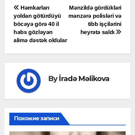
Post
Həmkarları
Mənzildə gördükləri
yoldan götürdüyü
mənzərə polisləri və
navigation
böcəyə görə 40 il
tibb işçilərini
həbs gözləyən
heyrətə saldı
alimə dəstək oldular
By
İradə Məlikova
Похожие записи