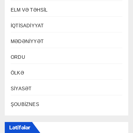
ELM VƏ TƏHSİL
İQTİSADİYYAT
MƏDƏNİYYƏT
ORDU
ÖLKƏ
SİYASƏT
ŞOUBİZNES
Lətifələr