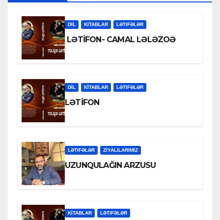
DİL
KİTABLAR
LƏTIFƏLƏR
LƏTİFON- CAMAL LƏLƏZOƏ
DİL
KİTABLAR
LƏTIFƏLƏR
LƏTİFON
LƏTIFƏLƏR
ZİYALILARIMIZ
UZUNQULAĞIN ARZUSU
KİTABLAR
LƏTIFƏLƏR