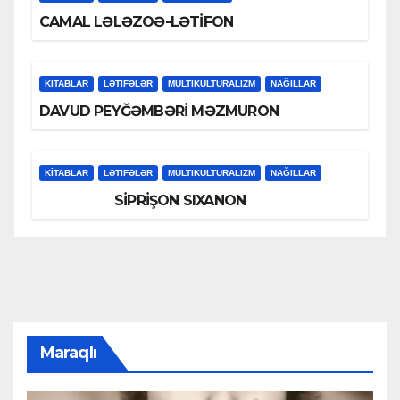
CAMAL LƏLƏZOƏ-LƏTİFON
KİTABLAR
LƏTIFƏLƏR
MULTIKULTURALIZM
NAĞILLAR
DAVUD PEYĞƏMBƏRİ MƏZMURON
KİTABLAR
LƏTIFƏLƏR
MULTIKULTURALIZM
NAĞILLAR
SİPRİŞON SIXANON
Maraqlı