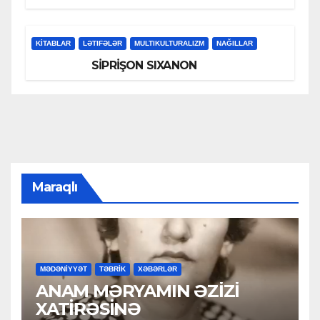
KİTABLAR
LƏTIFƏLƏR
MULTIKULTURALIZM
NAĞILLAR
SİPRİŞON SIXANON
Maraqlı
MƏDƏNİYYƏT
TƏBRİK
XƏBƏRLƏR
ANAM MƏRYAMIN ƏZİZİ
XATİRƏSİNƏ