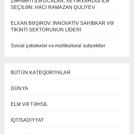
ZƏHMƏTİ İLƏ UCALAN, XEYİRXAHLIĞI İLƏ
SEÇİLƏN: HACI RAMAZAN QULİYEV
ELXAN BƏŞIROV: İNNOVATİV SAHİBKAR VƏ
TİKİNTİ SEKTORUNUN LİDERİ
Sosial şəbəkələr və multikultural subyektlər
BÜTÜN KATEQORİYALAR
DÜNYA
ELM VƏ TƏHSİL
İQTİSADİYYAT