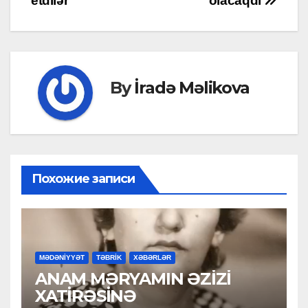
etdilər
olacaqdı
By
İradə Məlikova
Похожие записи
MƏDƏNİYYƏT
TƏBRİK
XƏBƏRLƏR
ANAM MƏRYAMIN ƏZİZİ
XATİRƏSİNƏ