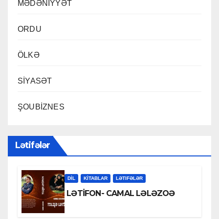
MƏDƏNİYYƏT
ORDU
ÖLKƏ
SİYASƏT
ŞOUBİZNES
Lətifələr
DİL
KİTABLAR
LƏTIFƏLƏR
LƏTİFON- CAMAL LƏLƏZOƏ