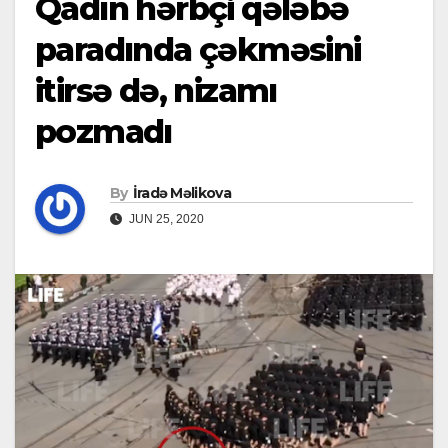
Qadın hərbçi qələbə
paradında çəkməsini
itirsə də, nizamı
pozmadı
By
İradə Məlikova
JUN 25, 2020