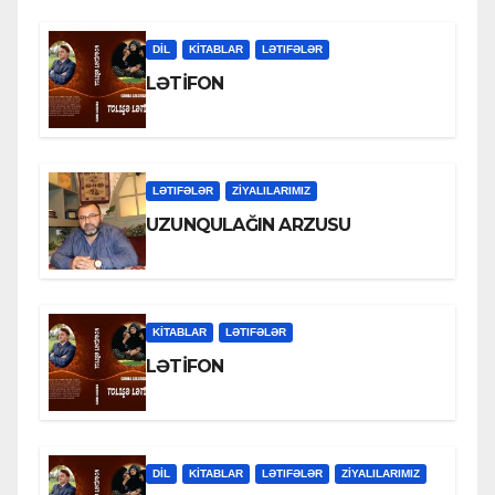
DİL
KİTABLAR
LƏTIFƏLƏR
LƏTİFON
LƏTIFƏLƏR
ZİYALILARIMIZ
UZUNQULAĞIN ARZUSU
KİTABLAR
LƏTIFƏLƏR
LƏTİFON
DİL
KİTABLAR
LƏTIFƏLƏR
ZİYALILARIMIZ