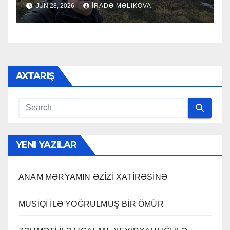
JUN 28, 2026
İRADƏ MƏLIKOVA
AXTARIŞ
YENI YAZILAR
ANAM MƏRYAMIN ƏZİZİ XATİRƏSİNƏ
MUSİQİ İLƏ YOĞRULMUŞ BİR ÖMÜR