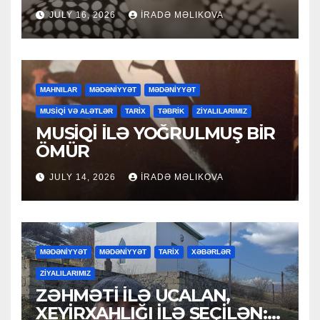
JULY 16, 2026
İRADƏ MƏLIKOVA
MAHNILAR
MƏDƏNİYYƏT
MƏDƏNİYYƏT
MUSİQİ VƏ ALƏTLƏR
TARİX
TƏBRİK
ZİYALILARIMIZ
MUSİQİ İLƏ YOĞRULMUŞ BİR
ÖMÜR
JULY 14, 2026
İRADƏ MƏLIKOVA
MƏDƏNİYYƏT
MƏDƏNİYYƏT
TARİX
XƏBƏRLƏR
ZİYALILARIMIZ
ZƏHMƏTİ İLƏ UCALAN,
XEYİRXAHLIĞI İLƏ SEÇİLƏN: