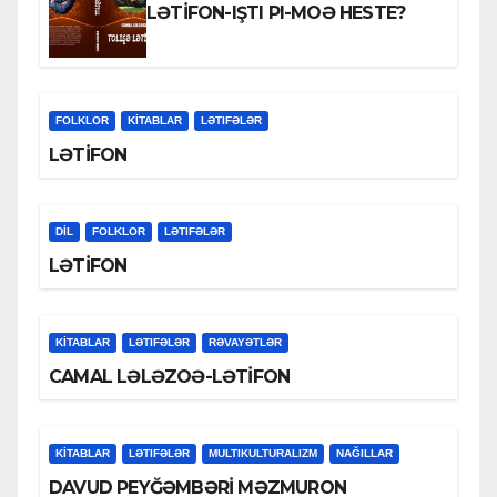
LƏTİFON-IŞTI PI-MOƏ HESTE?
FOLKLOR
KİTABLAR
LƏTIFƏLƏR
LƏTİFON
DİL
FOLKLOR
LƏTIFƏLƏR
LƏTİFON
KİTABLAR
LƏTIFƏLƏR
RƏVAYƏTLƏR
CAMAL LƏLƏZOƏ-LƏTİFON
KİTABLAR
LƏTIFƏLƏR
MULTIKULTURALIZM
NAĞILLAR
DAVUD PEYĞƏMBƏRİ MƏZMURON