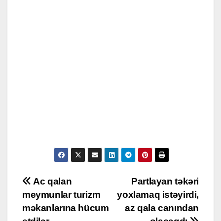
Post
Ac qalan
Partlayan təkəri
meymunlar turizm
yoxlamaq istəyirdi,
navigation
məkanlarına hücum
az qala canından