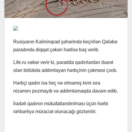
Rusiyanın Kalininqrad şəhərində keçirilən Qələbə
paradında diqqət çəkən hadisə baş verib.
Life.ru xəbər verir ki, paradda qadınlardan ibarət
olan bölükdə addımlayan hərbçinin çəkməsi çıxıb.
Hərbçi qadın isə heç nə olmamış kimi sıra
nizamını pozmayıb və addımlamaqda davam edib.
İradəli qadının mükafatlandırılması üçün hərbi
rəhbərliyə müraciət olunacağı gözlənilir.