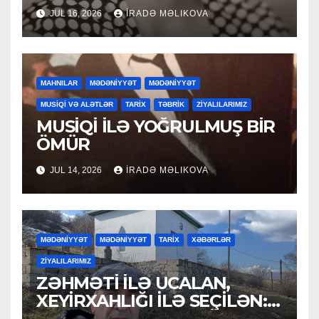
JUL 16, 2026
İRADƏ MƏLIKOVA
MAHNILAR
MƏDƏNİYYƏT
MƏDƏNİYYƏT
MUSİQİ VƏ ALƏTLƏR
TARİX
TƏBRİK
ZİYALILARIMIZ
MUSİQİ İLƏ YOĞRULMUŞ BİR
ÖMÜR
JUL 14, 2026
İRADƏ MƏLIKOVA
MƏDƏNİYYƏT
MƏDƏNİYYƏT
TARİX
XƏBƏRLƏR
ZİYALILARIMIZ
ZƏHMƏTİ İLƏ UCALAN,
XEYİRXAHLIĞI İLƏ SEÇİLƏN:
HACI RAMAZAN QULİYEV