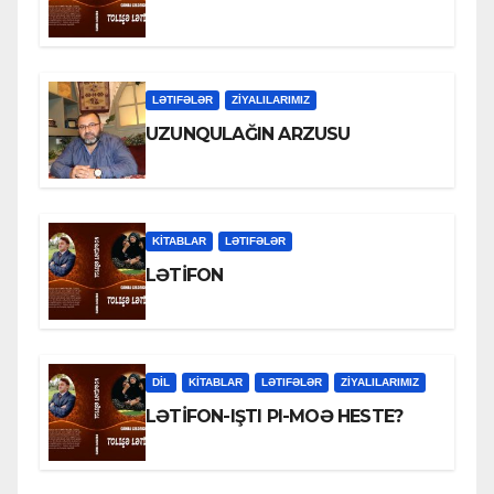
LƏTIFƏLƏR
ZİYALILARIMIZ
UZUNQULAĞIN ARZUSU
KİTABLAR
LƏTIFƏLƏR
LƏTİFON
DİL
KİTABLAR
LƏTIFƏLƏR
ZİYALILARIMIZ
LƏTİFON-IŞTI PI-MOƏ HESTE?