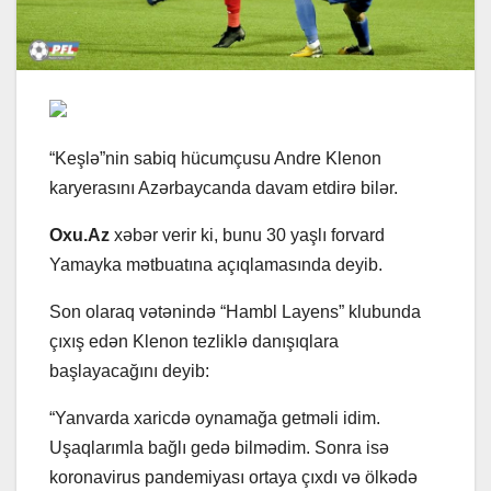
“Keşlə”nin sabiq hücumçusu Andre Klenon
karyerasını Azərbaycanda davam etdirə bilər.
Oxu.Az
xəbər verir ki, bunu 30 yaşlı forvard
Yamayka mətbuatına açıqlamasında deyib.
Son olaraq vətənində “Hambl Layens” klubunda
çıxış edən Klenon tezliklə danışıqlara
başlayacağını deyib:
“Yanvarda xaricdə oynamağa getməli idim.
Uşaqlarımla bağlı gedə bilmədim. Sonra isə
koronavirus pandemiyası ortaya çıxdı və ölkədə