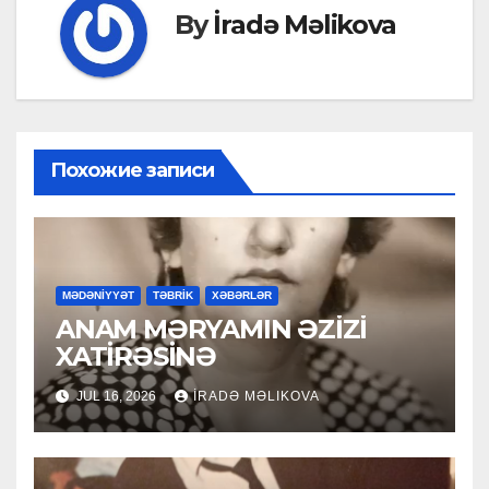
By
İradə Məlikova
Похожие записи
MƏDƏNİYYƏT
TƏBRİK
XƏBƏRLƏR
ANAM MƏRYAMIN ƏZİZİ
XATİRƏSİNƏ
JUL 16, 2026
İRADƏ MƏLIKOVA