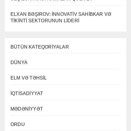
ELXAN BƏŞIROV: İNNOVATİV SAHİBKAR VƏ
TİKİNTİ SEKTORUNUN LİDERİ
BÜTÜN KATEQORİYALAR
DÜNYA
ELM VƏ TƏHSİL
İQTİSADİYYAT
MƏDƏNİYYƏT
ORDU