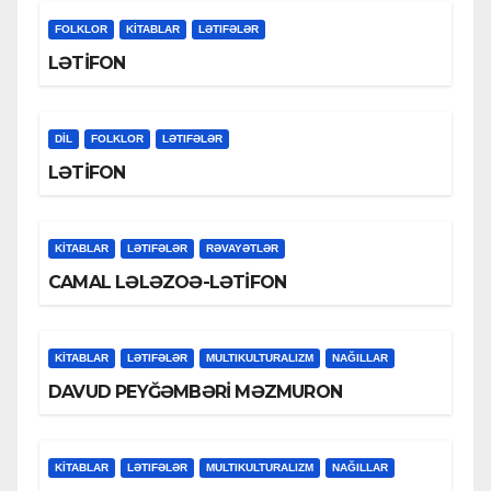
FOLKLOR
KİTABLAR
LƏTIFƏLƏR
LƏTİFON
DİL
FOLKLOR
LƏTIFƏLƏR
LƏTİFON
KİTABLAR
LƏTIFƏLƏR
RƏVAYƏTLƏR
CAMAL LƏLƏZOƏ-LƏTİFON
KİTABLAR
LƏTIFƏLƏR
MULTIKULTURALIZM
NAĞILLAR
DAVUD PEYĞƏMBƏRİ MƏZMURON
KİTABLAR
LƏTIFƏLƏR
MULTIKULTURALIZM
NAĞILLAR