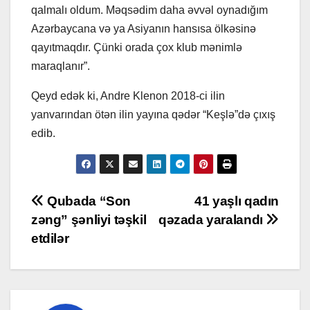
qalmalı oldum. Məqsədim daha əvvəl oynadığım
Azərbaycana və ya Asiyanın hansısa ölkəsinə
qayıtmaqdır. Çünki orada çox klub mənimlə
maraqlanır”.
Qeyd edək ki, Andre Klenon 2018-ci ilin
yanvarından ötən ilin yayına qədər “Keşlə”də çıxış
edib.
Post
Qubada “Son
41 yaşlı qadın
zəng” şənliyi təşkil
qəzada yaralandı
navigation
etdilər