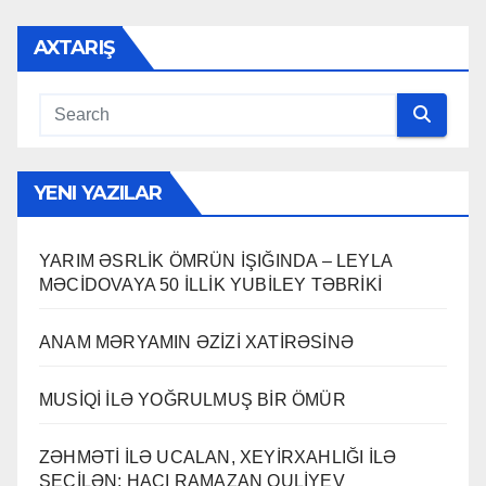
AXTARIŞ
YENI YAZILAR
YARIM ƏSRLİK ÖMRÜN İŞIĞINDA – LEYLA
MƏCİDOVAYA 50 İLLİK YUBİLEY TƏBRİKİ
ANAM MƏRYAMIN ƏZİZİ XATİRƏSİNƏ
MUSİQİ İLƏ YOĞRULMUŞ BİR ÖMÜR
ZƏHMƏTİ İLƏ UCALAN, XEYİRXAHLIĞI İLƏ
SEÇİLƏN: HACI RAMAZAN QULİYEV