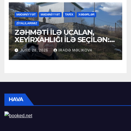
MƏDƏNİYYƏT
MƏDƏNİYYƏT
TARİX
XƏBƏRLƏR
ZİYALILARIMIZ
ZƏHMƏTİ İLƏ UCALAN,
XEYİRXAHLIĞI İLƏ SEÇİLƏN:
HACI RAMAZAN QULİYEV
JUNE 28, 2026
İRADƏ MƏLIKOVA
HAVA