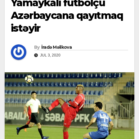
Yamaykalı futbolçu
Azərbaycana qayıtmaq
istəyir
By
İradə Məlikova
JUL 3, 2020