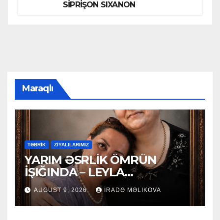
SİPRİŞON SIXANON
Maraqlı
TƏBRİK
ZİYALILARIMIZ
YARIM ƏSRLİK ÖMRÜN
İŞIĞINDA – LEYLA
MƏCİDOVAYA 50 İLLİK
AUGUST 9, 2026
İRADƏ MƏLIKOVA
YUBİLEY TƏBRİKİ