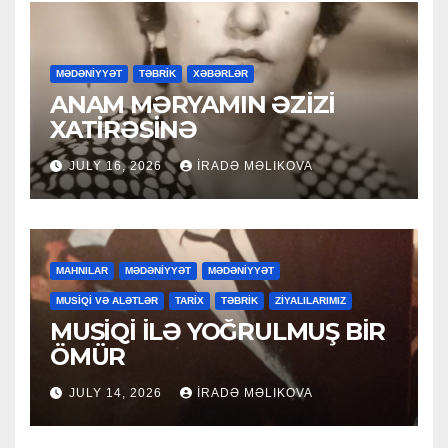
MƏDƏNİYYƏT
TƏBRİK
XƏBƏRLƏR
ANAM MƏRYAMIN ƏZİZİ
XATİRƏSİNƏ
JULY 16, 2026
İRADƏ MƏLIKOVA
MAHNILAR
MƏDƏNİYYƏT
MƏDƏNİYYƏT
MUSİQİ VƏ ALƏTLƏR
TARİX
TƏBRİK
ZİYALILARIMIZ
MUSİQİ İLƏ YOĞRULMUŞ BİR
ÖMÜR
JULY 14, 2026
İRADƏ MƏLIKOVA