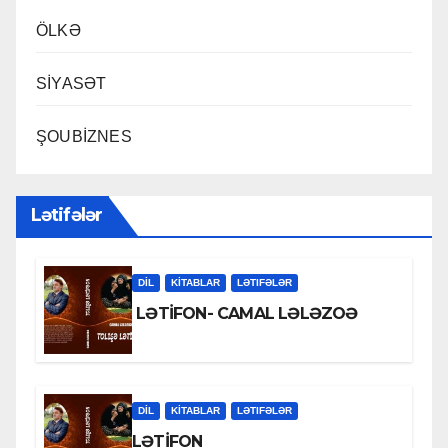
ÖLKƏ
SİYASƏT
ŞOUBİZNES
Lətifələr
DİL
KİTABLAR
LƏTIFƏLƏR
LƏTİFON- CAMAL LƏLƏZOƏ
DİL
KİTABLAR
LƏTIFƏLƏR
LƏTİFON