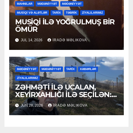
MAHNILAR
MƏDƏNİYYƏT
MƏDƏNİYYƏT
MUSİQİ VƏ ALƏTLƏR
TARİX
TƏBRİK
ZİYALILARIMIZ
MUSİQİ İLƏ YOĞRULMUŞ BİR
ÖMÜR
JUL 14, 2026
İRADƏ MƏLIKOVA
MƏDƏNİYYƏT
MƏDƏNİYYƏT
TARİX
XƏBƏRLƏR
ZİYALILARIMIZ
ZƏHMƏTİ İLƏ UCALAN,
XEYİRXAHLIĞI İLƏ SEÇİLƏN:
HACI RAMAZAN QULİYEV
JUN 28, 2026
İRADƏ MƏLIKOVA