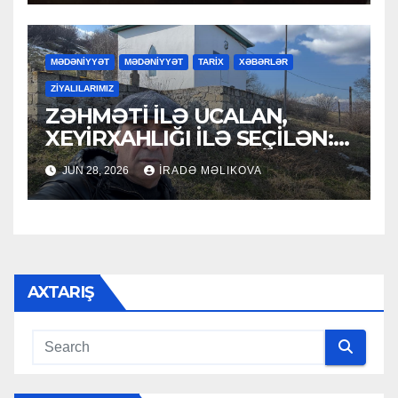
MƏDƏNİYYƏT
MƏDƏNİYYƏT
TARİX
XƏBƏRLƏR
ZİYALILARIMIZ
ZƏHMƏTİ İLƏ UCALAN,
XEYİRXAHLIĞI İLƏ SEÇİLƏN:
HACI RAMAZAN QULİYEV
JUN 28, 2026
İRADƏ MƏLIKOVA
AXTARIŞ