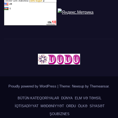
Proudly powered by WordPress
|
Theme: Newsup by
Themeansar
.
BÜTÜN KATEQORİYALAR
DÜNYA
ELM VƏ TƏHSİL
İQTİSADİYYAT
MƏDƏNİYYƏT
ORDU
ÖLKƏ
SİYASƏT
ŞOUBİZNES