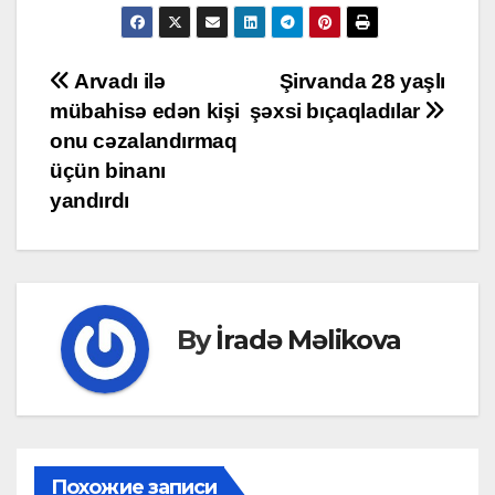
Post
Arvadı ilə
Şirvanda 28 yaşlı
mübahisə edən kişi
şəxsi bıçaqladılar
navigation
onu cəzalandırmaq
üçün binanı
yandırdı
By
İradə Məlikova
Похожие записи