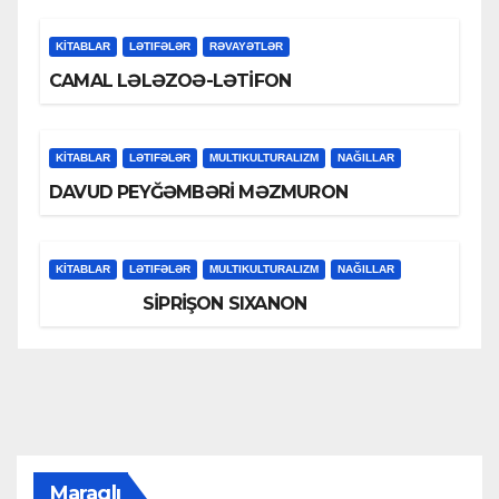
KİTABLAR
LƏTIFƏLƏR
RƏVAYƏTLƏR
CAMAL LƏLƏZOƏ-LƏTİFON
KİTABLAR
LƏTIFƏLƏR
MULTIKULTURALIZM
NAĞILLAR
DAVUD PEYĞƏMBƏRİ MƏZMURON
KİTABLAR
LƏTIFƏLƏR
MULTIKULTURALIZM
NAĞILLAR
SİPRİŞON SIXANON
Maraqlı