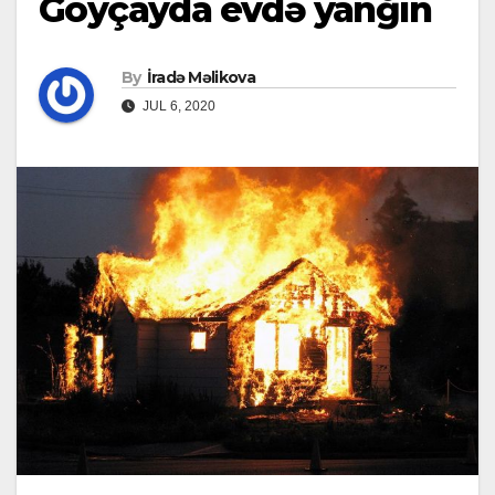
Göyçayda evdə yanğın
By
İradə Məlikova
JUL 6, 2020