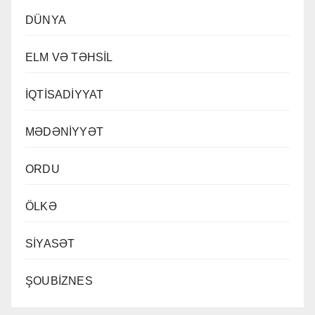
DÜNYA
ELM VƏ TƏHSİL
İQTİSADİYYAT
MƏDƏNİYYƏT
ORDU
ÖLKƏ
SİYASƏT
ŞOUBİZNES