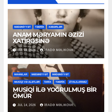
MƏDƏNİYYƏT
TƏBRİK
XƏBƏRLƏR
ANAM MƏRYAMIN ƏZİZİ
XATİRƏSİNƏ
JUL 16, 2026
İRADƏ MƏLIKOVA
MAHNILAR
MƏDƏNİYYƏT
MƏDƏNİYYƏT
MUSİQİ VƏ ALƏTLƏR
TARİX
TƏBRİK
ZİYALILARIMIZ
MUSİQİ İLƏ YOĞRULMUŞ BİR
ÖMÜR
JUL 14, 2026
İRADƏ MƏLIKOVA