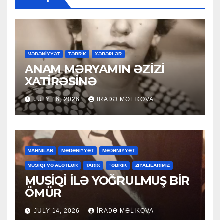
MƏDƏNİYYƏT
TƏBRİK
XƏBƏRLƏR
ANAM MƏRYAMIN ƏZİZİ
XATİRƏSİNƏ
JULY 16, 2026
İRADƏ MƏLIKOVA
MAHNILAR
MƏDƏNİYYƏT
MƏDƏNİYYƏT
MUSİQİ VƏ ALƏTLƏR
TARİX
TƏBRİK
ZİYALILARIMIZ
MUSİQİ İLƏ YOĞRULMUŞ BİR
ÖMÜR
JULY 14, 2026
İRADƏ MƏLIKOVA