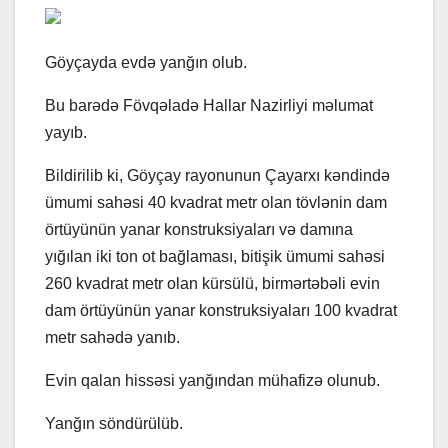
Göyçayda evdə yanğın olub.
Bu barədə Fövqəladə Hallar Nazirliyi məlumat
yayıb.
Bildirilib ki, Göyçay rayonunun Çayarxı kəndində
ümumi sahəsi 40 kvadrat metr olan tövlənin dam
örtüyünün yanar konstruksiyaları və damına
yığılan iki ton ot bağlaması, bitişik ümumi sahəsi
260 kvadrat metr olan kürsülü, birmərtəbəli evin
dam örtüyünün yanar konstruksiyaları 100 kvadrat
metr sahədə yanıb.
Evin qalan hissəsi yanğından mühafizə olunub.
Yanğın söndürülüb.