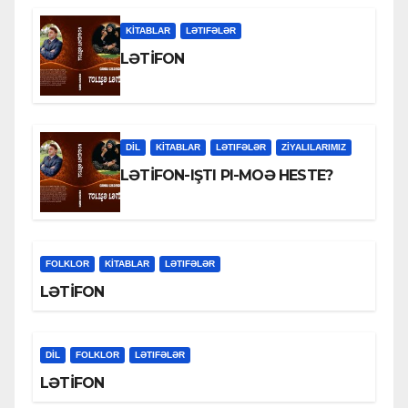
KİTABLAR
LƏTIFƏLƏR
LƏTİFON
DİL
KİTABLAR
LƏTIFƏLƏR
ZİYALILARIMIZ
LƏTİFON-IŞTI PI-MOƏ HESTE?
FOLKLOR
KİTABLAR
LƏTIFƏLƏR
LƏTİFON
DİL
FOLKLOR
LƏTIFƏLƏR
LƏTİFON