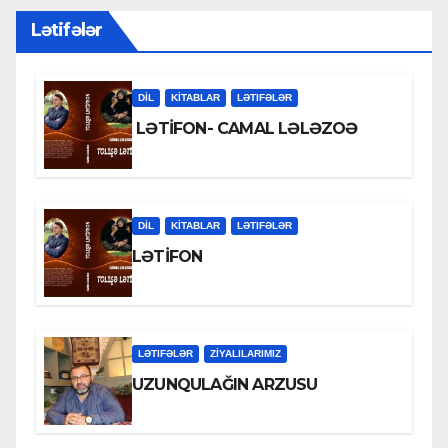
Lətifələr
DİL
KİTABLAR
LƏTIFƏLƏR
LƏTİFON- CAMAL LƏLƏZOƏ
DİL
KİTABLAR
LƏTIFƏLƏR
LƏTİFON
LƏTIFƏLƏR
ZİYALILARIMIZ
UZUNQULAĞIN ARZUSU