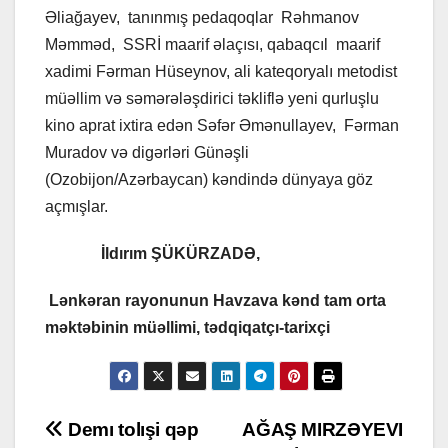
Əliağayev, tanınmış pedaqoqlar Rəhmanov
Məmməd, SSRİ maarif əlaçısı, qabaqcıl maarif
xadimi Fərman Hüseynov, ali kateqoryalı metodist
müəllim və səmərələşdirici təkliflə yeni qurluşlu
kino aprat ixtira edən Səfər Əmənullayev, Fərman
Muradov və digərləri Günəşli
(Ozobijon/Azərbaycan) kəndində dünyaya göz
açmışlar.
İldırım ŞÜKÜRZADƏ,
Lənkəran rayonunun Havzava kənd tam orta
məktəbinin müəllimi, tədqiqatçı-tarixçi
Post
Demı tolışi qəp
AĞAŞ MIRZƏYEVI