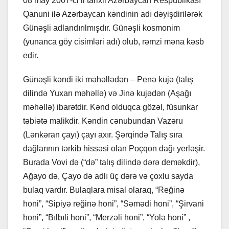
08 may 2007-ci il tarixli Azərbaycan Respublikası
Qanuni ilə Azərbaycan kəndinin adı dəyişdirilərək
Günəşli adlandırılmışdır. Günəşli kosmonim
(yunanca göy cisimləri adı) olub, rəmzi məna kəsb
edir.
Günəşli kəndi iki məhəllədən – Penə kujə (talış
dilində Yuxarı məhəllə) və Jinə kujədən (Aşağı
məhəllə) ibarətdir. Kənd olduqca gözəl, füsunkar
təbiətə malikdir. Kəndin cənubundan Vazəru
(Lənkəran çayı) çayı axır. Şərqində Talış sıra
dağlarının tərkib hissəsi olan Poçqon dağı yerləşir.
Burada Vovi də (“də” talış dilində dərə deməkdir),
Ağayo də, Çayo də adlı üç dərə və çoxlu sayda
bulaq vardır. Bulaqlara misal olaraq, “Reğinə
honi”, “Sipiyə reğinə honi”, “Səmədi honi”, “Şirvani
honi”, “Bılbıli honi”, “Merzəli honi”, “Yolə honi” ,