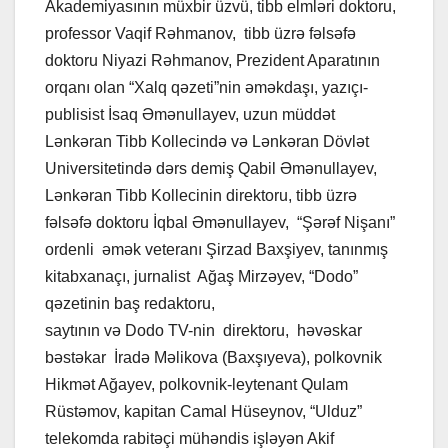
Akademiyasının müxbir üzvü, tibb elmləri doktoru,
professor Vaqif Rəhmanov, tibb üzrə fəlsəfə
doktoru Niyazi Rəhmanov, Prezident Aparatının
orqanı olan “Xalq qəzeti”nin əməkdaşı, yazıçı-
publisist İsaq Əmənullayev, uzun müddət
Lənkəran Tibb Kollecində və Lənkəran Dövlət
Universitetində dərs demiş Qabil Əmənullayev,
Lənkəran Tibb Kollecinin direktoru, tibb üzrə
fəlsəfə doktoru İqbal Əmənullayev, “Şərəf Nişanı”
ordenli əmək veteranı Şirzad Baxşiyev, tanınmış
kitabxanaçı, jurnalist Ağaş Mirzəyev, “Dodo”
qəzetinin baş redaktoru,
www.dodoqezeti.az
saytının və Dodo TV-nin direktoru, həvəskar
bəstəkar İradə Məlikova (Baxşıyeva), polkovnik
Hikmət Ağayev, polkovnik-leytenant Qulam
Rüstəmov, kapitan Camal Hüseynov, “Ulduz”
telekomda rabitəçi mühəndis işləyən Akif