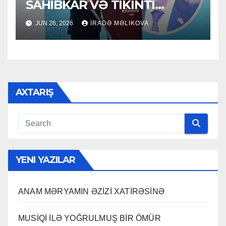
SAHİBKAR VƏ TİKİNTİ
SEKTORUNUN LİDERİ
JUN 26, 2026
İRADƏ MƏLIKOVA
AXTARIŞ
YENI YAZILAR
ANAM MƏRYAMIN ƏZİZİ XATİRƏSİNƏ
MUSİQİ İLƏ YOĞRULMUŞ BİR ÖMÜR