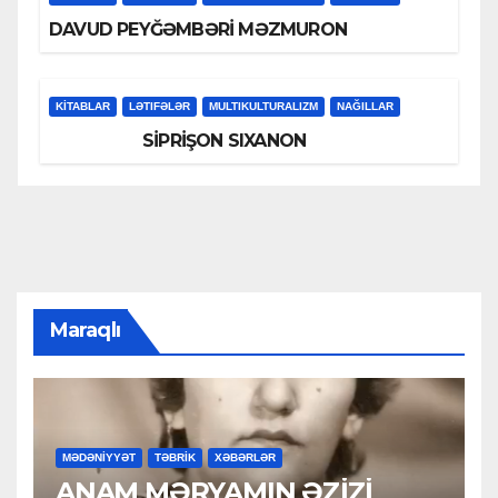
DAVUD PEYĞƏMBƏRİ MƏZMURON
KİTABLAR
LƏTIFƏLƏR
MULTIKULTURALIZM
NAĞILLAR
SİPRİŞON SIXANON
Maraqlı
MƏDƏNİYYƏT
TƏBRİK
XƏBƏRLƏR
ANAM MƏRYAMIN ƏZİZİ