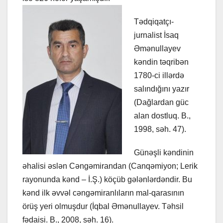
Tədqiqatçı-
jurnalist İsaq
Əmənullayev
kəndin təqribən
1780-ci illərdə
salındığını yazır
(Dağlardan güc
alan dostluq. B.,
1998, səh. 47).
Günəşli kəndinin
əhalisi əslən Cəngəmirandan (Canqəmiyon; Lerik
rayonunda kənd – İ.Ş.) köçüb gələnlərdəndir. Bu
kənd ilk əvvəl cəngəmiranlıların mal-qarasının
örüş yeri olmuşdur (İqbal Əmənullayev. Təhsil
fədaisi. B., 2008, səh. 16).