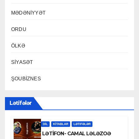
MƏDƏNİYYƏT
ORDU
ÖLKƏ
SİYASƏT
ŞOUBİZNES
Lətifələr
DİL
KİTABLAR
LƏTIFƏLƏR
LƏTİFON- CAMAL LƏLƏZOƏ