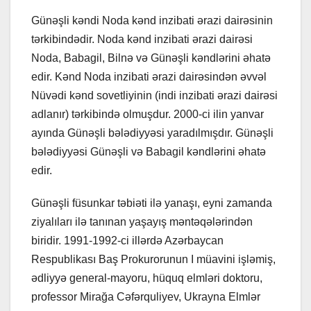
Günəşli kəndi Noda kənd inzibati ərazi dairəsinin
tərkibindədir. Noda kənd inzibati ərazi dairəsi
Noda, Babagil, Bilnə və Günəşli kəndlərini əhatə
edir. Kənd Noda inzibati ərazi dairəsindən əvvəl
Nüvədi kənd sovetliyinin (indi inzibati ərazi dairəsi
adlanır) tərkibində olmuşdur. 2000-ci ilin yanvar
ayında Günəşli bələdiyyəsi yaradılmışdır. Günəşli
bələdiyyəsi Günəşli və Babagil kəndlərini əhatə
edir.
Günəşli füsunkar təbiəti ilə yanaşı, eyni zamanda
ziyalıları ilə tanınan yaşayış məntəqələrindən
biridir. 1991-1992-ci illərdə Azərbaycan
Respublikası Baş Prokurorunun I müavini işləmiş,
ədliyyə general-mayoru, hüquq elmləri doktoru,
professor Mirağa Cəfərquliyev, Ukrayna Elmlər