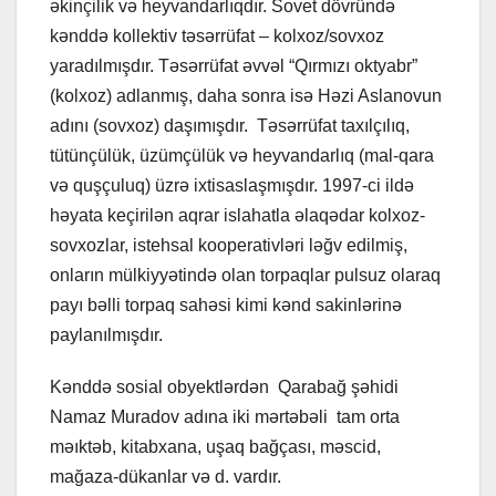
əkinçilik və heyvandarlıqdır. Sovet dövründə
kənddə kollektiv təsərrüfat – kolxoz/sovxoz
yaradılmışdır. Təsərrüfat əvvəl “Qırmızı oktyabr”
(kolxoz) adlanmış, daha sonra isə Həzi Aslanovun
adını (sovxoz) daşımışdır. Təsərrüfat taxılçılıq,
tütünçülük, üzümçülük və heyvandarlıq (mal-qara
və quşçuluq) üzrə ixtisaslaşmışdır. 1997-ci ildə
həyata keçirilən aqrar islahatla əlaqədar kolxoz-
sovxozlar, istehsal kooperativləri ləğv edilmiş,
onların mülkiyyətində olan torpaqlar pulsuz olaraq
payı bəlli torpaq sahəsi kimi kənd sakinlərinə
paylanılmışdır.
Kənddə sosial obyektlərdən Qarabağ şəhidi
Namaz Muradov adına iki mərtəbəli tam orta
məıktəb, kitabxana, uşaq bağçası, məscid,
mağaza-dükanlar və d. vardır.