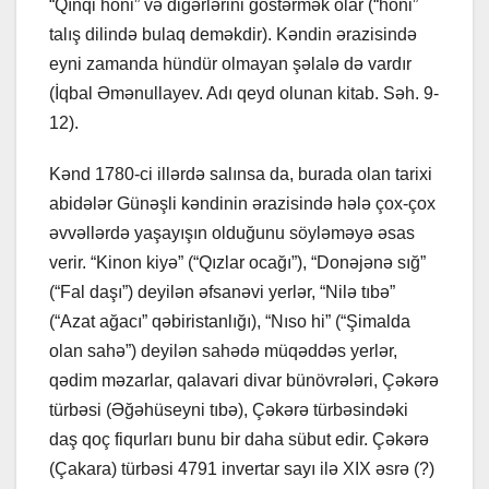
“Qınqi honi” və digərlərini göstərmək olar (“honi”
talış dilində bulaq deməkdir). Kəndin ərazisində
eyni zamanda hündür olmayan şəlalə də vardır
(İqbal Əmənullayev. Adı qeyd olunan kitab. Səh. 9-
12).
Kənd 1780-ci illərdə salınsa da, burada olan tarixi
abidələr Günəşli kəndinin ərazisində hələ çox-çox
əvvəllərdə yaşayışın olduğunu söyləməyə əsas
verir. “Kinon kiyə” (“Qızlar ocağı”), “Donəjənə sığ”
(“Fal daşı”) deyilən əfsanəvi yerlər, “Nilə tıbə”
(“Azat ağacı” qəbiristanlığı), “Nıso hi” (“Şimalda
olan sahə”) deyilən sahədə müqəddəs yerlər,
qədim məzarlar, qalavari divar bünövrələri, Çəkərə
türbəsi (Əğəhüseyni tıbə), Çəkərə türbəsindəki
daş qoç fiqurları bunu bir daha sübut edir. Çəkərə
(Çakara) türbəsi 4791 invertar sayı ilə XIX əsrə (?)