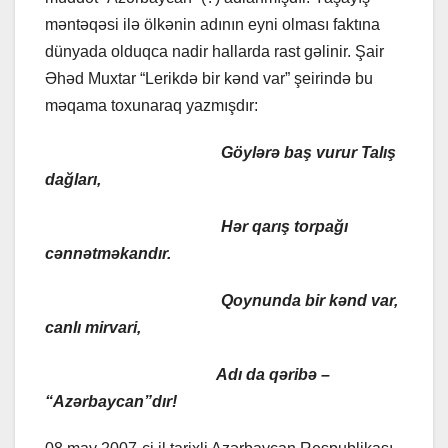
məntəqəsi ilə ölkənin adının eyni olması faktına
dünyada olduqca nadir hallarda rast gəlinir. Şair
Əhəd Muxtar “Lerikdə bir kənd var” şeirində bu
məqama toxunaraq yazmışdır:
Göylərə baş vurur Talış
dağları,
Hər qarış torpağı
cənnətməkandır.
Qoynunda bir kənd var,
canlı mirvari,
Adı da qəribə –
“Azərbaycan”dır!