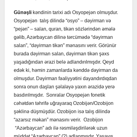
Günəşli
kəndinin tarixi adı Osyopejən olmuşdur.
Osyopejən talış dilində “osyo” – dəyirman və
“pejən” – salan, quran, tikən sözlərindən əmələ
gəlib, Azərbaycan dilinə tərcümədə “dəyirman
salan”, “dəyirman tikən” mənasını verir. Görünür
burada dəyirman salan, dəyirman tikən şəxs
yaşadığından ərazi belə adlandırılmışdır. Qeyd
edək ki, həmin zamanlarda kənddə dəyirman da
olmuşdur. Dəyirman fəaliyyətini dayandırdıqdan
sonra onun daşları şəlaləyə yaxın ərazidə yerə
basdırılmışdır. Sonralar Osyopejən fonetik
cəhətdən təhrifə uğrayaraq Ozobijən/Ozobijon
şəklinə düşmüşdür. Ozobijon isə talış dilində
“azarsız məkan” mənasını verir. Ozobijon
“Azərbaycan” adı ilə rəsmiləşdirilərək uzun
müddət “Azərbaycan” (?) adlanmışdır. Yaşayış