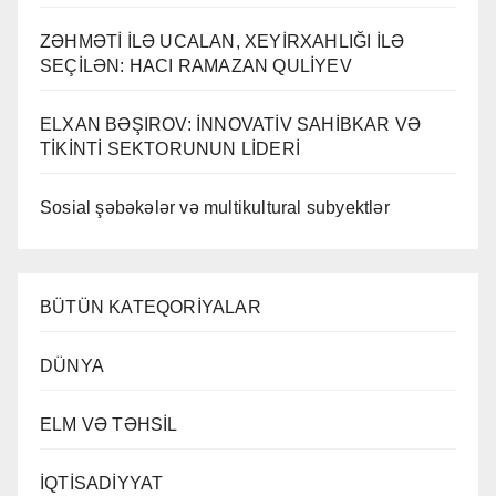
ZƏHMƏTİ İLƏ UCALAN, XEYİRXAHLIĞI İLƏ
SEÇİLƏN: HACI RAMAZAN QULİYEV
ELXAN BƏŞIROV: İNNOVATİV SAHİBKAR VƏ
TİKİNTİ SEKTORUNUN LİDERİ
Sosial şəbəkələr və multikultural subyektlər
BÜTÜN KATEQORİYALAR
DÜNYA
ELM VƏ TƏHSİL
İQTİSADİYYAT