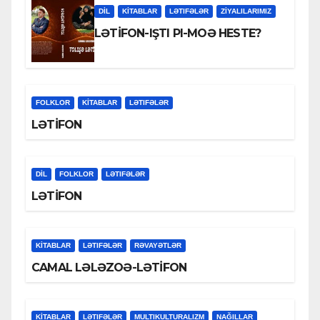
DİL
KİTABLAR
LƏTIFƏLƏR
ZİYALILARIMIZ
LƏTİFON-IŞTI PI-MOƏ HESTE?
FOLKLOR
KİTABLAR
LƏTIFƏLƏR
LƏTİFON
DİL
FOLKLOR
LƏTIFƏLƏR
LƏTİFON
KİTABLAR
LƏTIFƏLƏR
RƏVAYƏTLƏR
CAMAL LƏLƏZOƏ-LƏTİFON
KİTABLAR
LƏTIFƏLƏR
MULTIKULTURALIZM
NAĞILLAR