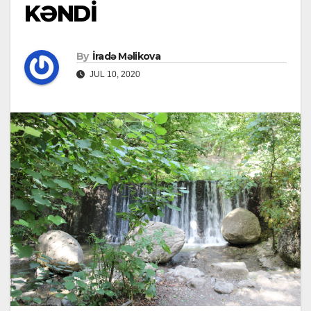
KƏNDİ
By
İradə Məlikova
JUL 10, 2020