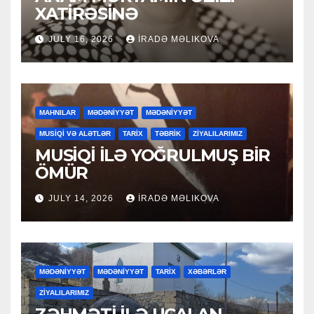
XATİRƏSİNƏ
JULY 16, 2026
İRADƏ MƏLIKOVA
MAHNILAR
MƏDƏNİYYƏT
MƏDƏNİYYƏT
MUSİQİ VƏ ALƏTLƏR
TARİX
TƏBRİK
ZİYALILARIMIZ
MUSİQİ İLƏ YOĞRULMUŞ BİR
ÖMÜR
JULY 14, 2026
İRADƏ MƏLIKOVA
MƏDƏNİYYƏT
MƏDƏNİYYƏT
TARİX
XƏBƏRLƏR
ZİYALILARIMIZ