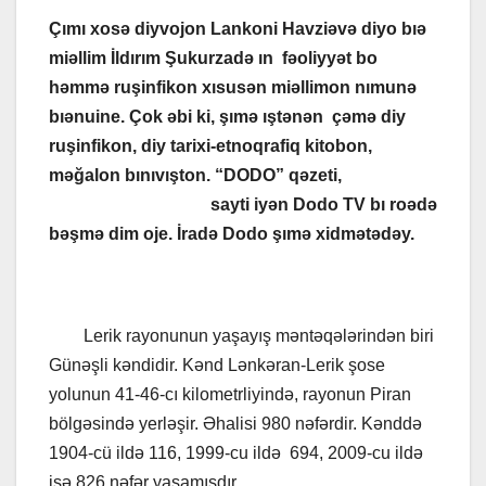
Çımı xosə diyvojon Lankoni Havziəvə diyo bıə
miəllim İldırım Şukurzadə ın fəoliyyət bo
həmmə ruşinfiko
n xısusən miəllimon nımunə
bıənuine. Çok əbi ki, şımə ıştənən çəmə diy
ruşinfikon, diy tarixi-etnoqrafiq kitob
on,
məğalon bınıvışton. “DODO” qəzeti,
www.dodoqezeti.az
sayti iyən Dodo TV bı roədə
bəşmə dim oje. İradə Dodo şımə xidmətədəy.
Lerik rayonunun yaşayış məntəqələrindən biri
Günəşli kəndidir. Kənd Lənkəran-Lerik şose
yolunun 41-46-cı kilometrliyində, rayonun Piran
bölgəsində yerləşir. Əhalisi 980 nəfərdir. Kənddə
1904-cü ildə 116, 1999-cu ildə 694, 2009-cu ildə
isə 826 nəfər yaşamışdır.