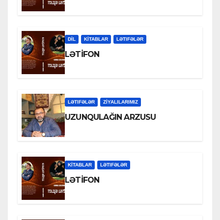
DİL
KİTABLAR
LƏTIFƏLƏR
LƏTİFON
LƏTIFƏLƏR
ZİYALILARIMIZ
UZUNQULAĞIN ARZUSU
KİTABLAR
LƏTIFƏLƏR
LƏTİFON