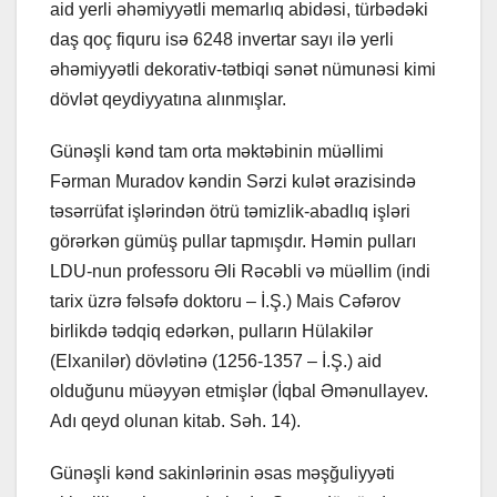
aid yerli əhəmiyyətli memarlıq abidəsi, türbədəki
daş qoç fiquru isə 6248 invertar sayı ilə yerli
əhəmiyyətli dekorativ-tətbiqi sənət nümunəsi kimi
dövlət qeydiyyatına alınmışlar.
Günəşli kənd tam orta məktəbinin müəllimi
Fərman Muradov kəndin Sərzi kulət ərazisində
təsərrüfat işlərindən ötrü təmizlik-abadlıq işləri
görərkən gümüş pullar tapmışdır. Həmin pulları
LDU-nun professoru Əli Rəcəbli və müəllim (indi
tarix üzrə fəlsəfə doktoru – İ.Ş.) Mais Cəfərov
birlikdə tədqiq edərkən, pulların Hülakilər
(Elxanilər) dövlətinə (1256-1357 – İ.Ş.) aid
olduğunu müəyyən etmişlər (İqbal Əmənullayev.
Adı qeyd olunan kitab. Səh. 14).
Günəşli kənd sakinlərinin əsas məşğuliyyəti