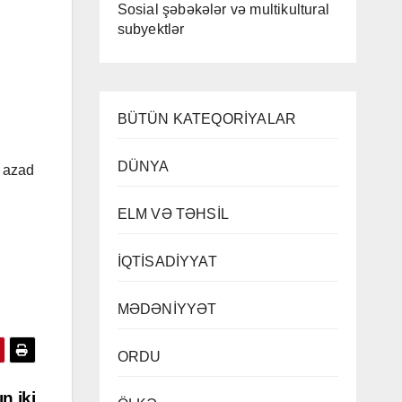
Sosial şəbəkələr və multikultural
subyektlər
BÜTÜN KATEQORİYALAR
DÜNYA
n azad
ELM VƏ TƏHSİL
İQTİSADİYYAT
MƏDƏNİYYƏT
ORDU
n iki