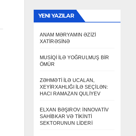
YENI YAZILAR
ANAM MƏRYAMIN ƏZİZİ
XATİRƏSİNƏ
MUSİQİ İLƏ YOĞRULMUŞ BİR
ÖMÜR
ZƏHMƏTİ İLƏ UCALAN,
XEYİRXAHLIĞI İLƏ SEÇİLƏN:
HACI RAMAZAN QULİYEV
ELXAN BƏŞIROV: İNNOVATİV
SAHİBKAR VƏ TİKİNTİ
SEKTORUNUN LİDERİ