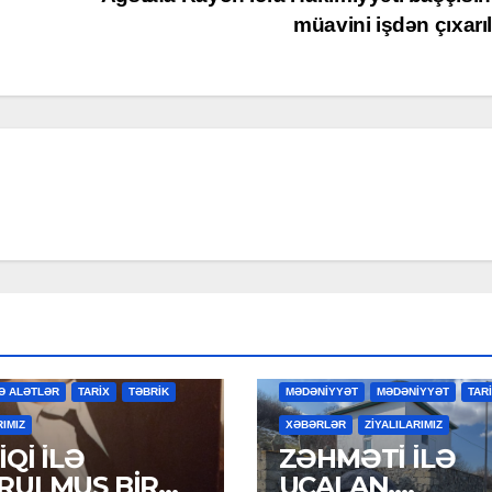
müavini işdən çıxarı
R
MƏDƏNİYYƏT
MƏDƏNİYYƏT
Ə ALƏTLƏR
TARİX
TƏBRİK
MƏDƏNİYYƏT
MƏDƏNİYYƏT
TAR
RIMIZ
XƏBƏRLƏR
ZİYALILARIMIZ
Qİ İLƏ
ZƏHMƏTİ İLƏ
RULMUŞ BİR
UCALAN,