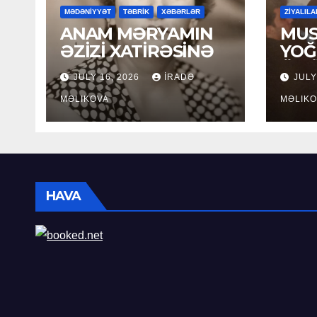
MƏDƏNİYYƏT
TƏBRİK
XƏBƏRLƏR
ZİYALILA
ANAM MƏRYAMIN
MUS
ƏZİZİ XATİRƏSİNƏ
YOĞ
ÖM
JULY 16, 2026
İRADƏ
JULY
MƏLIKOVA
MƏLIKO
HAVA