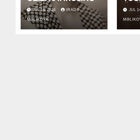
ÖM
JUL 16, 2026
İRADƏ
JUL 1
MƏLIKOVA
MƏLIKO