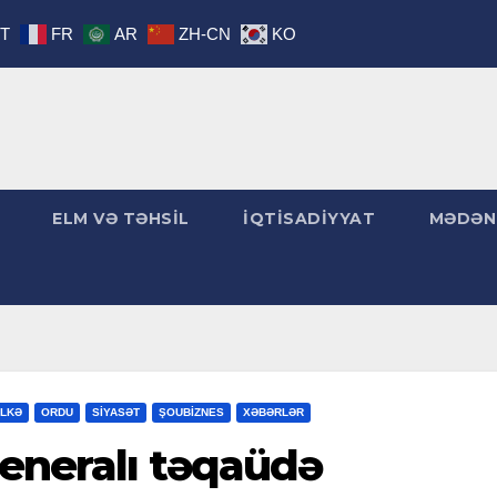
IT
FR
AR
ZH-CN
KO
ELM VƏ TƏHSİL
İQTİSADİYYAT
MƏDƏN
LKƏ
ORDU
SİYASƏT
ŞOUBİZNES
XƏBƏRLƏR
generalı təqaüdə