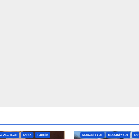
R
MƏDƏNİYYƏT
MƏDƏNİYYƏT
VƏ ALƏTLƏR
TARİX
TƏBRİK
MƏDƏNİYYƏT
MƏDƏNİYYƏT
TA