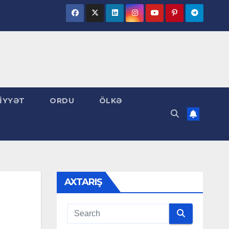
İYYƏT
ORDU
ÖLKƏ
AXTARIŞ