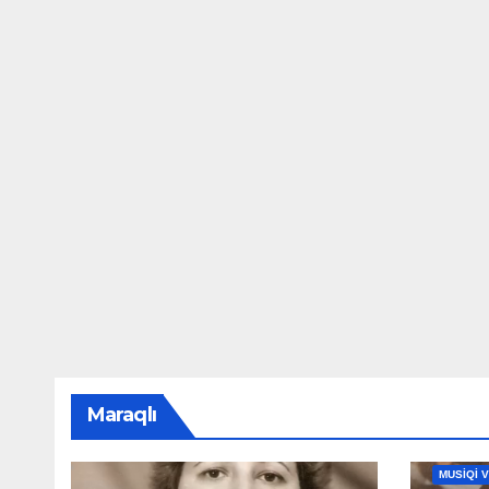
Maraqlı
MAHNILA
MUSİQİ 