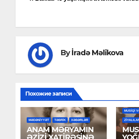
Post
navigation
By
İradə Məlikova
Похожие записи
MAHNILA
MUSİQİ V
MƏDƏNİYYƏT
TƏBRİK
XƏBƏRLƏR
ZİYALILA
ANAM MƏRYAMIN
MUSİ
ƏZİZİ XATİRƏSİNƏ
YOĞ