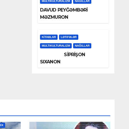
MULTIKULTURALIZM
NAĞILLAR
DAVUD PEYĞƏMBƏRİ
MƏZMURON
KİTABLAR
LƏTIFƏLƏR
MULTIKULTURALIZM
NAĞILLAR
SİPRİŞON
SIXANON
RİX