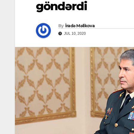
göndərdi
By
İradə Məlikova
JUL 10, 2020