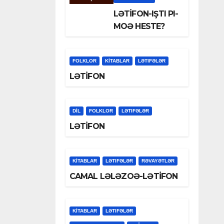
LƏTİFON-IŞTI PI-
MOƏ HESTE?
FOLKLOR
KİTABLAR
LƏTIFƏLƏR
LƏTİFON
DİL
FOLKLOR
LƏTIFƏLƏR
LƏTİFON
KİTABLAR
LƏTIFƏLƏR
RƏVAYƏTLƏR
CAMAL LƏLƏZOƏ-LƏTİFON
KİTABLAR
LƏTIFƏLƏR