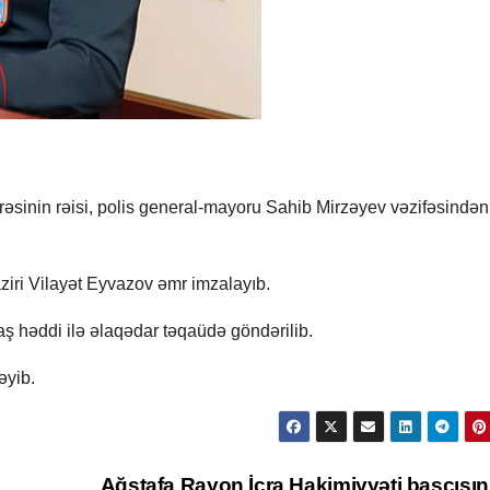
İdarəsinin rəisi, polis general-mayoru Sahib Mirzəyev vəzifəsində
naziri Vilayət Eyvazov əmr imzalayıb.
 həddi ilə əlaqədar təqaüdə göndərilib.
əyib.
Ağstafa Rayon İcra Hakimiyyəti başçısını