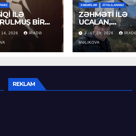
RIMIZ
XƏBƏRLƏR
ZİYALILARIMIZ
İQİ İLƏ
ZƏHMƏTİ İLƏ
RULMUŞ BİR
UCALAN,
ÜR
XEYİRXAHLIĞI İ
 14, 2026
İRADƏ
JUNE 28, 2026
İRAD
SEÇİLƏN: HACI
VA
RAMAZAN QULİ
MƏLIKOVA
REKLAM