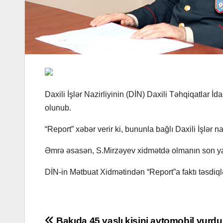
Daxili İşlər Nazirliyinin (DİN) Daxili Təhqiqatlar 
olunub.
“Report” xəbər verir ki, bununla bağlı Daxili İşlər 
Əmrə əsasən, S.Mirzəyev xidmətdə olmanın son yaş
DİN-in Mətbuat Xidmətindən “Report”a faktı təsdiql
Bakıda 45 yaşlı kişini avtomobil vurdu