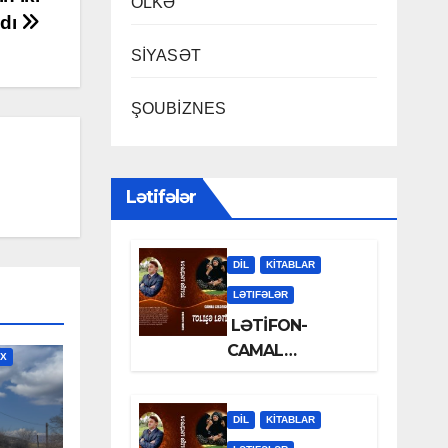
ÖLKƏ
ldı
SİYASƏT
ŞOUBİZNES
Lətifələr
DİL
KİTABLAR
LƏTIFƏLƏR
LƏTİFON-
CAMAL
İX
LƏLƏZOƏ
DİL
KİTABLAR