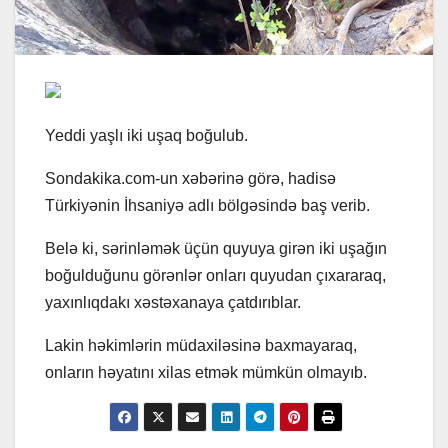
Yeddi yaşlı iki uşaq boğulub.
Sondakika.com-un xəbərinə görə, hadisə
Türkiyənin İhsaniyə adlı bölgəsində baş verib.
Belə ki, sərinləmək üçün quyuya girən iki uşağın
boğulduğunu görənlər onları quyudan çıxararaq,
yaxınlıqdakı xəstəxanaya çatdırıblar.
Lakin həkimlərin müdaxiləsinə baxmayaraq,
onların həyatını xilas etmək mümkün olmayıb.