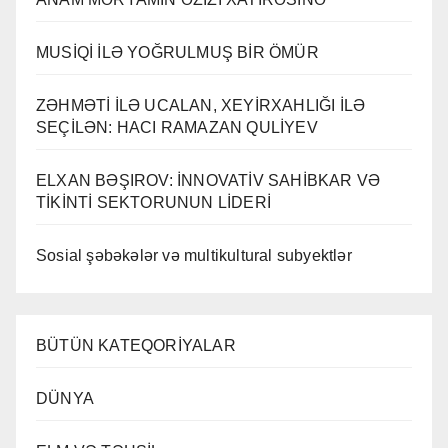
MUSİQİ İLƏ YOĞRULMUŞ BİR ÖMÜR
ZƏHMƏTİ İLƏ UCALAN, XEYİRXAHLIĞI İLƏ
SEÇİLƏN: HACI RAMAZAN QULİYEV
ELXAN BƏŞIROV: İNNOVATİV SAHİBKAR VƏ
TİKİNTİ SEKTORUNUN LİDERİ
Sosial şəbəkələr və multikultural subyektlər
BÜTÜN KATEQORİYALAR
DÜNYA