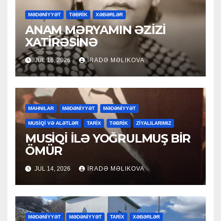
MƏDƏNİYYƏT
TƏBRİK
XƏBƏRLƏR
ANAM MƏRYAMIN ƏZİZİ
XATİRƏSİNƏ
JUL 16, 2026
İRADƏ MƏLIKOVA
MAHNILAR
MƏDƏNİYYƏT
MƏDƏNİYYƏT
MUSİQİ VƏ ALƏTLƏR
TARİX
TƏBRİK
ZİYALILARIMIZ
MUSİQİ İLƏ YOĞRULMUŞ BİR
ÖMÜR
JUL 14, 2026
İRADƏ MƏLIKOVA
MƏDƏNİYYƏT
MƏDƏNİYYƏT
TARİX
XƏBƏRLƏR