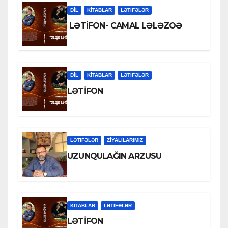
DİL
KİTABLAR
LƏTIFƏLƏR
LƏTİFON- CAMAL LƏLƏZOƏ
DİL
KİTABLAR
LƏTIFƏLƏR
LƏTİFON
LƏTIFƏLƏR
ZİYALILARIMIZ
UZUNQULAĞIN ARZUSU
KİTABLAR
LƏTIFƏLƏR
LƏTİFON