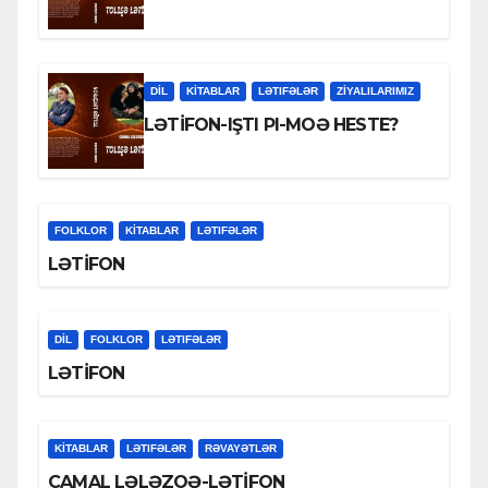
DİL
KİTABLAR
LƏTIFƏLƏR
ZİYALILARIMIZ
LƏTİFON-IŞTI PI-MOƏ HESTE?
FOLKLOR
KİTABLAR
LƏTIFƏLƏR
LƏTİFON
DİL
FOLKLOR
LƏTIFƏLƏR
LƏTİFON
KİTABLAR
LƏTIFƏLƏR
RƏVAYƏTLƏR
CAMAL LƏLƏZOƏ-LƏTİFON