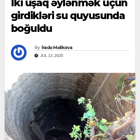
İki uşaq əylənmək üçün
girdikləri su quyusunda
boğuldu
By
İradə Məlikova
JUL 13, 2020