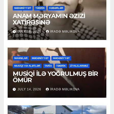
MƏDƏNİYYƏT
TƏBRİK
XƏBƏRLƏR
ANAM MƏRYAMIN ƏZİZİ
XATİRƏSİNƏ
JULY 16, 2026
İRADƏ MƏLIKOVA
MAHNILAR
MƏDƏNİYYƏT
MƏDƏNİYYƏT
MUSİQİ VƏ ALƏTLƏR
TARİX
TƏBRİK
ZİYALILARIMIZ
MUSİQİ İLƏ YOĞRULMUŞ BİR
ÖMÜR
JULY 14, 2026
İRADƏ MƏLIKOVA