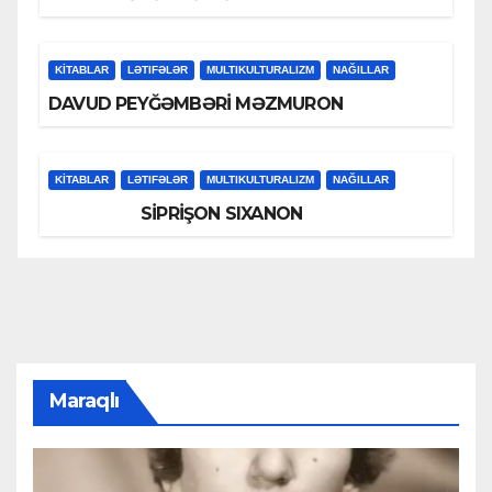
KİTABLAR
LƏTIFƏLƏR
MULTIKULTURALIZM
NAĞILLAR
DAVUD PEYĞƏMBƏRİ MƏZMURON
KİTABLAR
LƏTIFƏLƏR
MULTIKULTURALIZM
NAĞILLAR
SİPRİŞON SIXANON
Maraqlı