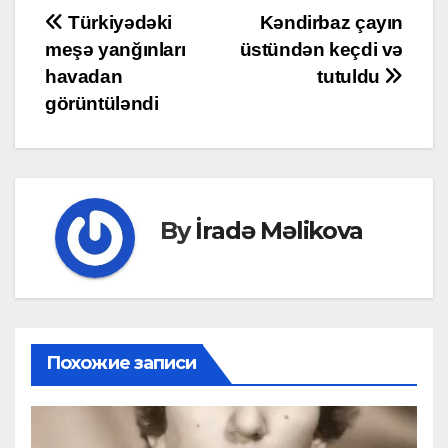
Post
Türkiyədəki
Kəndirbaz çayın
meşə yanğınları
üstündən keçdi və
navigation
havadan
tutuldu
görüntüləndi
By
İradə Məlikova
Похожие записи