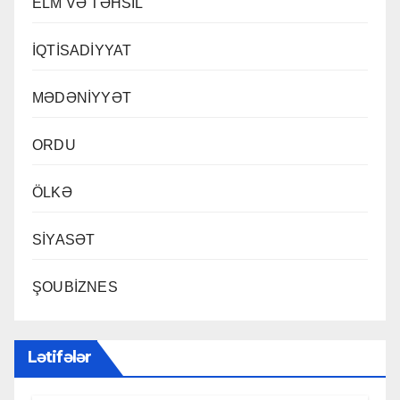
ELM VƏ TƏHSİL
İQTİSADİYYAT
MƏDƏNİYYƏT
ORDU
ÖLKƏ
SİYASƏT
ŞOUBİZNES
Lətifələr