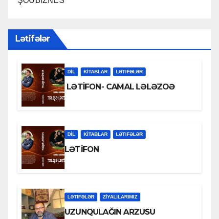
ŞOUBİZNES
Lətifələr
DİL
KİTABLAR
LƏTIFƏLƏR
LƏTİFON- CAMAL LƏLƏZOƏ
DİL
KİTABLAR
LƏTIFƏLƏR
LƏTİFON
LƏTIFƏLƏR
ZİYALILARIMIZ
UZUNQULAĞIN ARZUSU