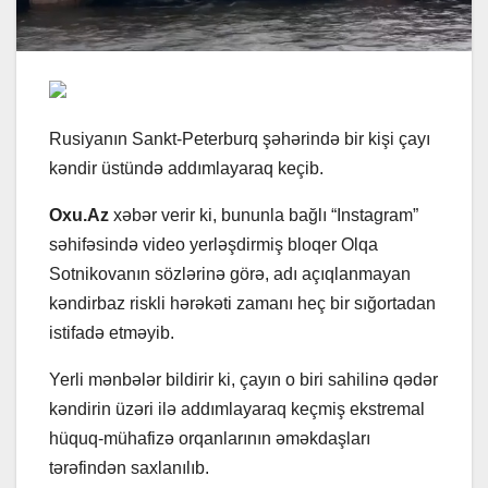
Rusiyanın Sankt-Peterburq şəhərində bir kişi çayı
kəndir üstündə addımlayaraq keçib.
Oxu.Az
xəbər verir ki, bununla bağlı “Instagram”
səhifəsində video yerləşdirmiş bloqer Olqa
Sotnikovanın sözlərinə görə, adı açıqlanmayan
kəndirbaz riskli hərəkəti zamanı heç bir sığortadan
istifadə etməyib.
Yerli mənbələr bildirir ki, çayın o biri sahilinə qədər
kəndirin üzəri ilə addımlayaraq keçmiş ekstremal
hüquq-mühafizə orqanlarının əməkdaşları
tərəfindən saxlanılıb.