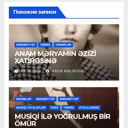
Похожие записи
MƏDƏNİYYƏT
TƏBRİK
XƏBƏRLƏR
ANAM MƏRYAMIN ƏZİZİ
XATİRƏSİNƏ
JUL 16, 2026
İRADƏ MƏLIKOVA
MAHNILAR
MƏDƏNİYYƏT
MƏDƏNİYYƏT
MUSİQİ VƏ ALƏTLƏR
TARİX
TƏBRİK
ZİYALILARIMIZ
MUSİQİ İLƏ YOĞRULMUŞ BİR
ÖMÜR