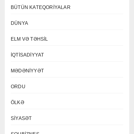
BÜTÜN KATEQORİYALAR
DÜNYA
ELM VƏ TƏHSİL
İQTİSADİYYAT
MƏDƏNİYYƏT
ORDU
ÖLKƏ
SİYASƏT