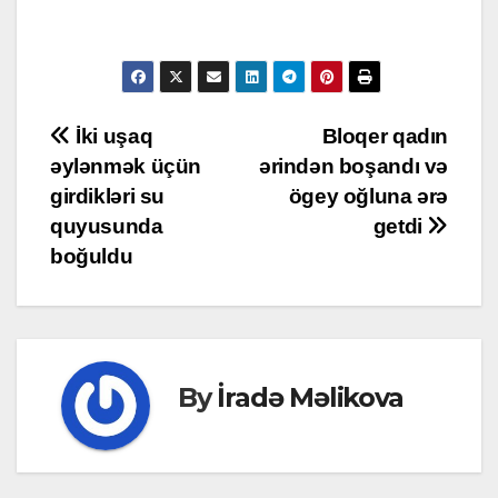
Post
İki uşaq
Bloqer qadın
əylənmək üçün
ərindən boşandı və
navigation
girdikləri su
ögey oğluna ərə
quyusunda
getdi
boğuldu
By
İradə Məlikova