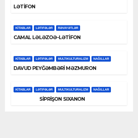
LƏTİFON
KİTABLAR
LƏTIFƏLƏR
RƏVAYƏTLƏR
CAMAL LƏLƏZOƏ-LƏTİFON
KİTABLAR
LƏTIFƏLƏR
MULTIKULTURALIZM
NAĞILLAR
DAVUD PEYĞƏMBƏRİ MƏZMURON
KİTABLAR
LƏTIFƏLƏR
MULTIKULTURALIZM
NAĞILLAR
SİPRİŞON SIXANON