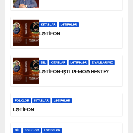
KİTABLAR
LƏTIFƏLƏR
LƏTİFON
DİL
KİTABLAR
LƏTIFƏLƏR
ZİYALILARIMIZ
LƏTİFON-IŞTI PI-MOƏ HESTE?
FOLKLOR
KİTABLAR
LƏTIFƏLƏR
LƏTİFON
DİL
FOLKLOR
LƏTIFƏLƏR