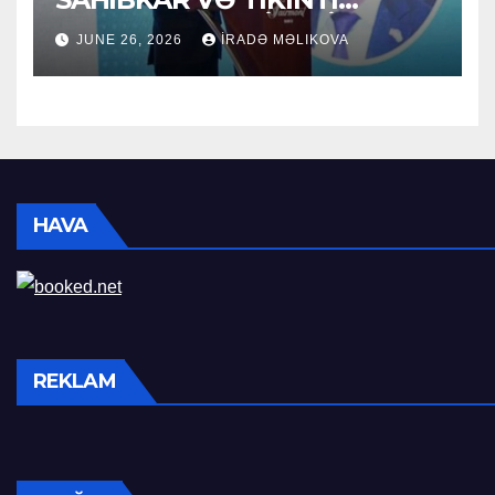
SEKTORUNUN LİDERİ
JUNE 26, 2026
İRADƏ MƏLIKOVA
HAVA
REKLAM