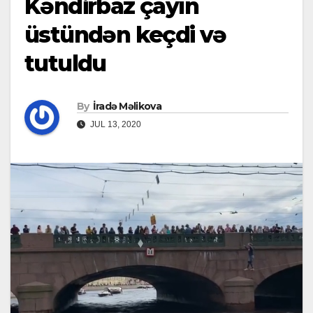
Kəndirbaz çayın
üstündən keçdi və
tutuldu
By
İradə Məlikova
JUL 13, 2020