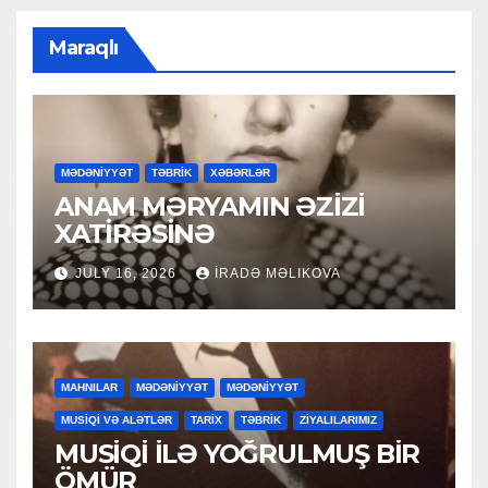
Maraqlı
MƏDƏNİYYƏT
TƏBRİK
XƏBƏRLƏR
ANAM MƏRYAMIN ƏZİZİ
XATİRƏSİNƏ
JULY 16, 2026
İRADƏ MƏLIKOVA
MAHNILAR
MƏDƏNİYYƏT
MƏDƏNİYYƏT
MUSİQİ VƏ ALƏTLƏR
TARİX
TƏBRİK
ZİYALILARIMIZ
MUSİQİ İLƏ YOĞRULMUŞ BİR
ÖMÜR