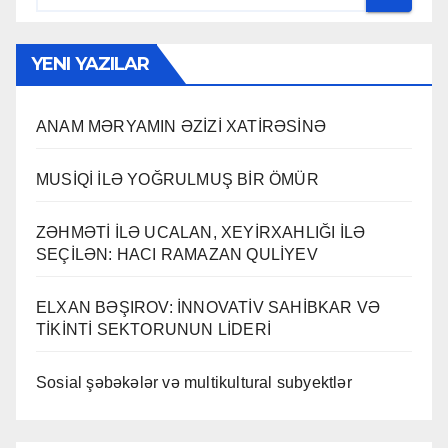
YENI YAZILAR
ANAM MƏRYAMIN ƏZİZİ XATİRƏSİNƏ
MUSİQİ İLƏ YOĞRULMUŞ BİR ÖMÜR
ZƏHMƏTİ İLƏ UCALAN, XEYİRXAHLIĞI İLƏ
SEÇİLƏN: HACI RAMAZAN QULİYEV
ELXAN BƏŞIROV: İNNOVATİV SAHİBKAR VƏ
TİKİNTİ SEKTORUNUN LİDERİ
Sosial şəbəkələr və multikultural subyektlər