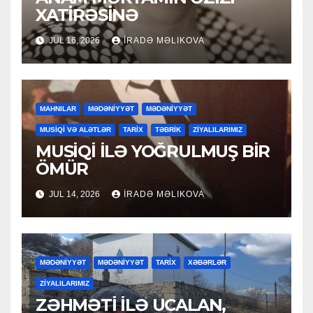
XATİRƏSİNƏ
JUL 16, 2026
İRADƏ MƏLIKOVA
MAHNILAR
MƏDƏNİYYƏT
MƏDƏNİYYƏT
MUSİQİ VƏ ALƏTLƏR
TARİX
TƏBRİK
ZİYALILARIMIZ
MUSİQİ İLƏ YOĞRULMUŞ BİR
ÖMÜR
JUL 14, 2026
İRADƏ MƏLIKOVA
MƏDƏNİYYƏT
MƏDƏNİYYƏT
TARİX
XƏBƏRLƏR
ZİYALILARIMIZ
ZƏHMƏTİ İLƏ UCALAN,