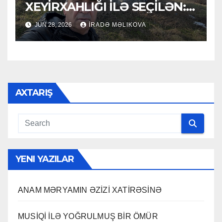
XEYİRXAHLIĞI İLƏ SEÇİLƏN:
HACI RAMAZAN QULİYEV
JUN 28, 2026
İRADƏ MƏLIKOVA
AXTARIŞ
YENI YAZILAR
ANAM MƏRYAMIN ƏZİZİ XATİRƏSİNƏ
MUSİQİ İLƏ YOĞRULMUŞ BİR ÖMÜR