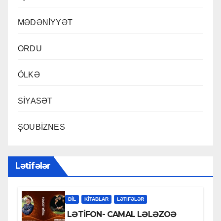
MƏDƏNİYYƏT
ORDU
ÖLKƏ
SİYASƏT
ŞOUBİZNES
Lətifələr
DİL
KİTABLAR
LƏTIFƏLƏR
LƏTİFON- CAMAL LƏLƏZOƏ