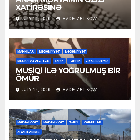
XATİRƏSİNƏ
JULY 16, 2026
İRADƏ MƏLIKOVA
MAHNILAR
MƏDƏNİYYƏT
MƏDƏNİYYƏT
MUSİQİ VƏ ALƏTLƏR
TARİX
TƏBRİK
ZİYALILARIMIZ
MUSİQİ İLƏ YOĞRULMUŞ BİR
ÖMÜR
JULY 14, 2026
İRADƏ MƏLIKOVA
MƏDƏNİYYƏT
MƏDƏNİYYƏT
TARİX
XƏBƏRLƏR
ZİYALILARIMIZ