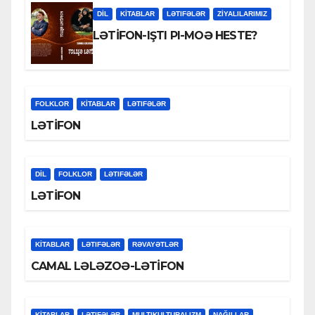
DİL
KİTABLAR
LƏTIFƏLƏR
ZİYALILARIMIZ
LƏTİFON-IŞTI PI-MOƏ HESTE?
FOLKLOR
KİTABLAR
LƏTIFƏLƏR
LƏTİFON
DİL
FOLKLOR
LƏTIFƏLƏR
LƏTİFON
KİTABLAR
LƏTIFƏLƏR
RƏVAYƏTLƏR
CAMAL LƏLƏZOƏ-LƏTİFON
KİTABLAR
LƏTIFƏLƏR
MULTIKULTURALIZM
NAĞILLAR