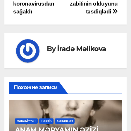
koronavirusdan
zabitinin öldüyünü
navigation
sağaldı
təsdiqlədi
By
İradə Məlikova
Похожие записи
MƏDƏNİYYƏT
TƏBRİK
XƏBƏRLƏR
ANAM MƏRYAMIN ƏZİZİ