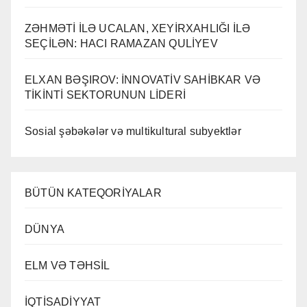
ZƏHMƏTİ İLƏ UCALAN, XEYİRXAHLIĞI İLƏ
SEÇİLƏN: HACI RAMAZAN QULİYEV
ELXAN BƏŞIROV: İNNOVATİV SAHİBKAR VƏ
TİKİNTİ SEKTORUNUN LİDERİ
Sosial şəbəkələr və multikultural subyektlər
BÜTÜN KATEQORİYALAR
DÜNYA
ELM VƏ TƏHSİL
İQTİSADİYYAT