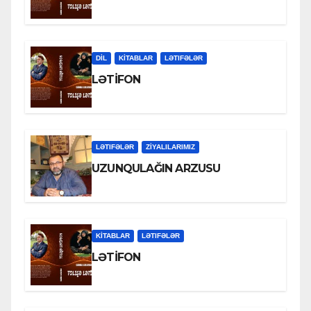
DİL
KİTABLAR
LƏTIFƏLƏR
LƏTİFON
LƏTIFƏLƏR
ZİYALILARIMIZ
UZUNQULAĞIN ARZUSU
KİTABLAR
LƏTIFƏLƏR
LƏTİFON