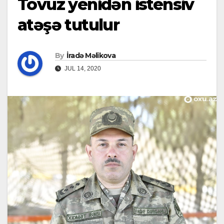
Tovuz yenidən istensiv
atəşə tutulur
By
İradə Məlikova
JUL 14, 2020