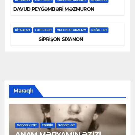
DAVUD PEYĞƏMBƏRİ MƏZMURON
KİTABLAR
LƏTIFƏLƏR
MULTIKULTURALIZM
NAĞILLAR
SİPRİŞON SIXANON
Maraqlı
MƏDƏNİYYƏT
TƏBRİK
XƏBƏRLƏR
ANAM MƏRYAMIN ƏZİZİ