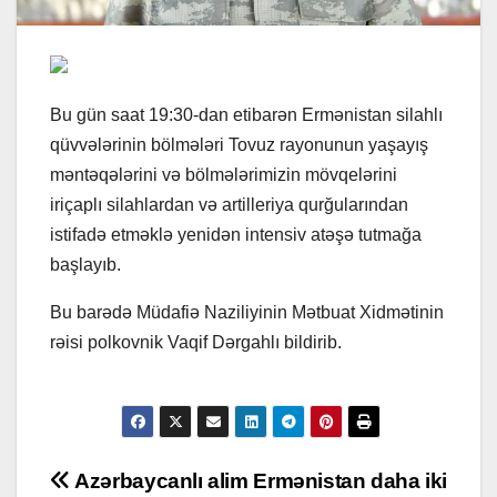
Bu gün saat 19:30-dan etibarən Ermənistan silahlı
qüvvələrinin bölmələri Tovuz rayonunun yaşayış
məntəqələrini və bölmələrimizin mövqelərini
iriçaplı silahlardan və artilleriya qurğularından
istifadə etməklə yenidən intensiv atəşə tutmağa
başlayıb.
Bu barədə Müdafiə Naziliyinin Mətbuat Xidmətinin
rəisi polkovnik Vaqif Dərgahlı bildirib.
Post
Azərbaycanlı alim
Ermənistan daha iki