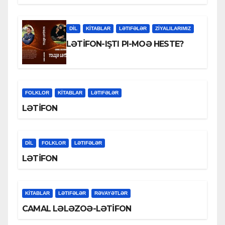
DİL
KİTABLAR
LƏTIFƏLƏR
ZİYALILARIMIZ
LƏTİFON-IŞTI PI-MOƏ HESTE?
FOLKLOR
KİTABLAR
LƏTIFƏLƏR
LƏTİFON
DİL
FOLKLOR
LƏTIFƏLƏR
LƏTİFON
KİTABLAR
LƏTIFƏLƏR
RƏVAYƏTLƏR
CAMAL LƏLƏZOƏ-LƏTİFON