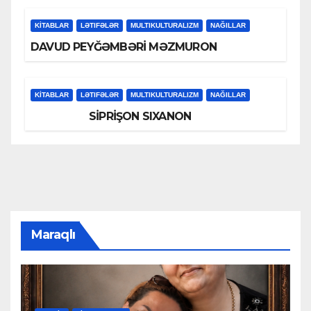
KİTABLAR
LƏTIFƏLƏR
MULTIKULTURALIZM
NAĞILLAR
DAVUD PEYĞƏMBƏRİ MƏZMURON
KİTABLAR
LƏTIFƏLƏR
MULTIKULTURALIZM
NAĞILLAR
SİPRİŞON SIXANON
Maraqlı