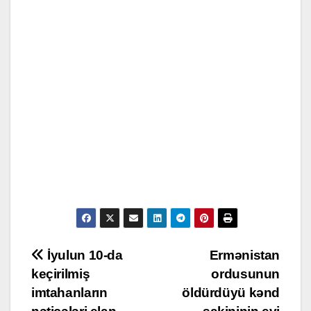
Post
İyulun 10-da
Ermənistan
keçirilmiş
ordusunun
navigation
imtahanların
öldürdüyü kənd