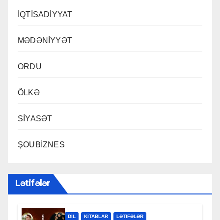
İQTİSADİYYAT
MƏDƏNİYYƏT
ORDU
ÖLKƏ
SİYASƏT
ŞOUBİZNES
Lətifələr
DİL
KİTABLAR
LƏTIFƏLƏR