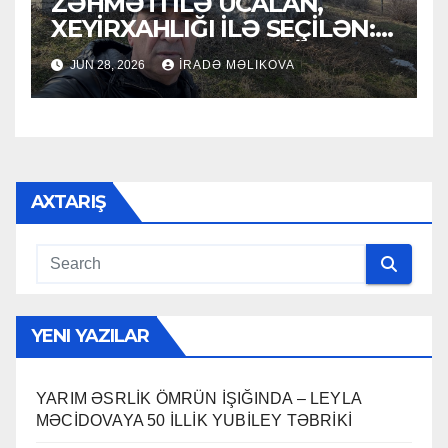
ZƏHMƏTİ İLƏ UCALAN,
XEYİRXAHLIĞI İLƏ SEÇİLƏN:
HACI RAMAZAN QULİYEV
JUN 28, 2026
İRADƏ MƏLIKOVA
AXTARIŞ
YENI YAZILAR
YARIM ƏSRLİK ÖMRÜN İŞIĞINDA – LEYLA
MƏCİDOVAYA 50 İLLİK YUBİLEY TƏBRİKİ