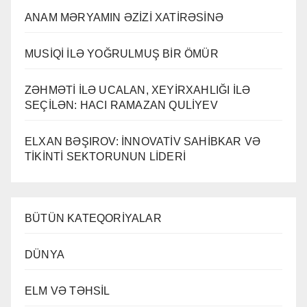
ANAM MƏRYAMIN ƏZİZİ XATİRƏSİNƏ
MUSİQİ İLƏ YOĞRULMUŞ BİR ÖMÜR
ZƏHMƏTİ İLƏ UCALAN, XEYİRXAHLIĞI İLƏ
SEÇİLƏN: HACI RAMAZAN QULİYEV
ELXAN BƏŞIROV: İNNOVATİV SAHİBKAR VƏ
TİKİNTİ SEKTORUNUN LİDERİ
BÜTÜN KATEQORİYALAR
DÜNYA
ELM VƏ TƏHSİL