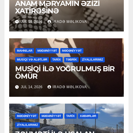
ANAM MƏRYAMIN ƏZİZİ
XATİRƏSİNƏ
JUL 16, 2026
İRADƏ MƏLIKOVA
MAHNILAR
MƏDƏNİYYƏT
MƏDƏNİYYƏT
MUSİQİ VƏ ALƏTLƏR
TARİX
TƏBRİK
ZİYALILARIMIZ
MUSİQİ İLƏ YOĞRULMUŞ BİR
ÖMÜR
JUL 14, 2026
İRADƏ MƏLIKOVA
MƏDƏNİYYƏT
MƏDƏNİYYƏT
TARİX
XƏBƏRLƏR
ZİYALILARIMIZ