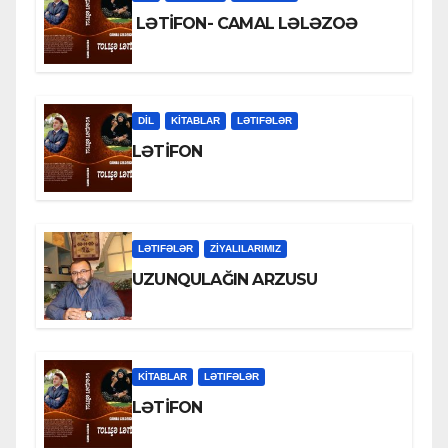
LƏTİFON- CAMAL LƏLƏZOƏ
DİL
KİTABLAR
LƏTIFƏLƏR
LƏTİFON
LƏTIFƏLƏR
ZİYALILARIMIZ
UZUNQULAĞIN ARZUSU
KİTABLAR
LƏTIFƏLƏR
LƏTİFON