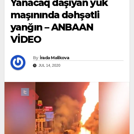
Yanacaq daşıyan yük
maşınında dəhşətli
yanğın – ANBAAN
VİDEO
By
İradə Məlikova
JUL 14, 2020