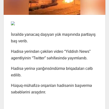
İsraildə yanacaq daşıyan yük maşınında partlayış
baş verib.
Hadisə yerindən çəkilən video “Yiddish News”
agentliyinin “Twitter” səhifəsində yayımlanıb.
Hadisə yerinə yanğınsöndürmə briqadaları cəlb
edilib.
Hüquq-mühafizə orqanları hadisənin başvermə
səbəblərini araşdırır.