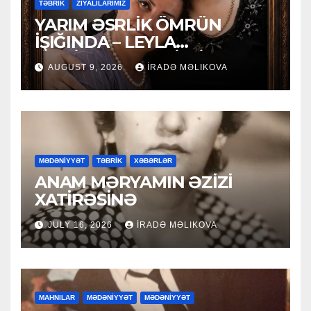
TƏBRİK
ZİYALILARIMIZ
YARIM ƏSRLİK ÖMRÜN
İŞIĞINDA – LEYLA
MƏCİDOVAYA 50 İLLİK
AUGUST 9, 2026
İRADƏ MƏLIKOVA
YUBİLEY TƏBRİKİ
MƏDƏNİYYƏT
TƏBRİK
XƏBƏRLƏR
ANAM MƏRYAMIN ƏZİZİ
XATİRƏSİNƏ
JULY 16, 2026
İRADƏ MƏLIKOVA
MAHNILAR
MƏDƏNİYYƏT
MƏDƏNİYYƏT