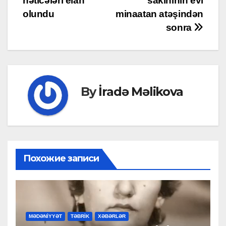
nəticələri elan
sakininin evi
olundu
minaatan atəşindən
sonra
By
İradə Məlikova
Похожие записи
MƏDƏNİYYƏT
TƏBRİK
XƏBƏRLƏR