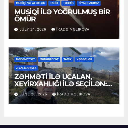
MUSİQİ VƏ ALƏTLƏR
TARİX
TƏBRİK
ZİYALILARIMIZ
MUSİQİ İLƏ YOĞRULMUŞ BİR
ÖMÜR
JULY 14, 2026
İRADƏ MƏLIKOVA
MƏDƏNİYYƏT
MƏDƏNİYYƏT
TARİX
XƏBƏRLƏR
ZİYALILARIMIZ
ZƏHMƏTİ İLƏ UCALAN,
XEYİRXAHLIĞI İLƏ SEÇİLƏN:
HACI RAMAZAN QULİYEV
JUNE 28, 2026
İRADƏ MƏLIKOVA