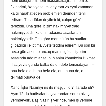
həm bölüşürəm, həm məsləhətləşirəm, həm öz
fikirlərimi, öz siyasətimi deyirəm və eyni zamanda,
xalqı narahat edən problemləri dərindən təhlil
edirəm. Təsadüfən deyilmir ki, xalqın gözü
tərəzidir. Ona görə, bizim hakimiyyət xalq
hakimiyyətidir, xalqın iradəsinə əsaslanan
hakimiyyətdir. Ona görə mən bütün bu sualları
çılpaqlığı ilə ictimaiyyətə təqdim edirəm. Bu son bir
neçə gün ərzində ancaq mənim göstərişlərim
əsasında addımlar atılıb. Mənim köməkçim Hikmət
Hacıyevlə gündə bəlkə də on dəfə təmasdayam, –
onu belə elə, bunu belə elə, onu buna de, o
təlimatı buraya de.
Xarici İşlər Nazirliyi nə ilə məşğul idi? Harada idi?
Ayın 12-də hadisələr baş verəndən sonra biz iş
yerindəydik. Baş Nazir iş yerində, mən iş yerində