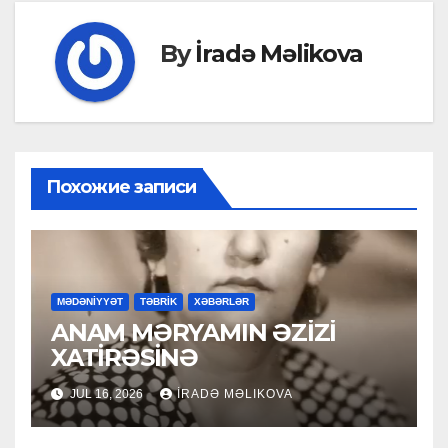
By
İradə Məlikova
Похожие записи
MƏDƏNİYYƏT
TƏBRİK
XƏBƏRLƏR
ANAM MƏRYAMIN ƏZİZİ
XATİRƏSİNƏ
JUL 16, 2026
İRADƏ MƏLIKOVA