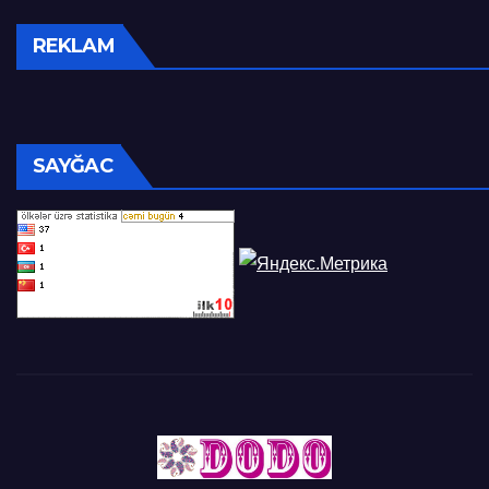
REKLAM
SAYĞAC