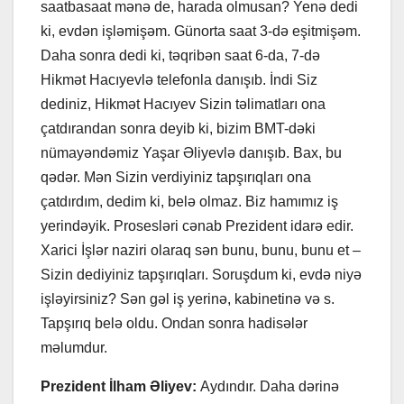
saatbasaat mənə de, harada olmusan? Yenə dedi
ki, evdən işləmişəm. Günorta saat 3-də eşitmişəm.
Daha sonra dedi ki, təqribən saat 6-da, 7-də
Hikmət Hacıyevlə telefonla danışıb. İndi Siz
dediniz, Hikmət Hacıyev Sizin təlimatları ona
çatdırandan sonra deyib ki, bizim BMT-dəki
nümayəndəmiz Yaşar Əliyevlə danışıb. Bax, bu
qədər. Mən Sizin verdiyiniz tapşırıqları ona
çatdırdım, dedim ki, belə olmaz. Biz hamımız iş
yerindəyik. Prosesləri cənab Prezident idarə edir.
Xarici İşlər naziri olaraq sən bunu, bunu, bunu et –
Sizin dediyiniz tapşırıqları. Soruşdum ki, evdə niyə
işləyirsiniz? Sən gəl iş yerinə, kabinetinə və s.
Tapşırıq belə oldu. Ondan sonra hadisələr
məlumdur.
Prezident İlham Əliyev:
Aydındır. Daha dərinə