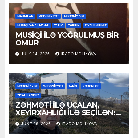
MAHNILAR
MƏDƏNİYYƏT
MƏDƏNİYYƏT
MUSİQİ VƏ ALƏTLƏR
TARİX
TƏBRİK
ZİYALILARIMIZ
MUSİQİ İLƏ YOĞRULMUŞ BİR
ÖMÜR
JULY 14, 2026
İRADƏ MƏLIKOVA
MƏDƏNİYYƏT
MƏDƏNİYYƏT
TARİX
XƏBƏRLƏR
ZİYALILARIMIZ
ZƏHMƏTİ İLƏ UCALAN,
XEYİRXAHLIĞI İLƏ SEÇİLƏN:
HACI RAMAZAN QULİYEV
JUNE 28, 2026
İRADƏ MƏLIKOVA