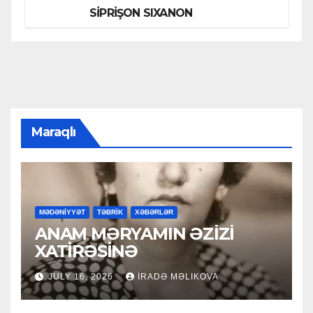
SİPRİŞON SIXANON
Maraqlı
MƏDƏNİYYƏT
TƏBRİK
XƏBƏRLƏR
ANAM MƏRYAMIN ƏZİZİ
XATİRƏSİNƏ
JULY 16, 2026
İRADƏ MƏLIKOVA