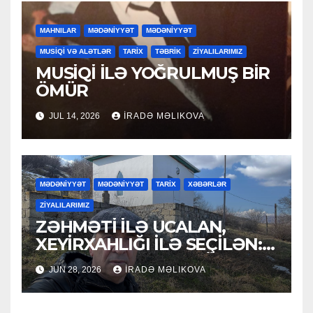
MAHNILAR
MƏDƏNİYYƏT
MƏDƏNİYYƏT
MUSİQİ VƏ ALƏTLƏR
TARİX
TƏBRİK
ZİYALILARIMIZ
MUSİQİ İLƏ YOĞRULMUŞ BİR
ÖMÜR
JUL 14, 2026
İRADƏ MƏLIKOVA
MƏDƏNİYYƏT
MƏDƏNİYYƏT
TARİX
XƏBƏRLƏR
ZİYALILARIMIZ
ZƏHMƏTİ İLƏ UCALAN,
XEYİRXAHLIĞI İLƏ SEÇİLƏN:
HACI RAMAZAN QULİYEV
JUN 28, 2026
İRADƏ MƏLIKOVA