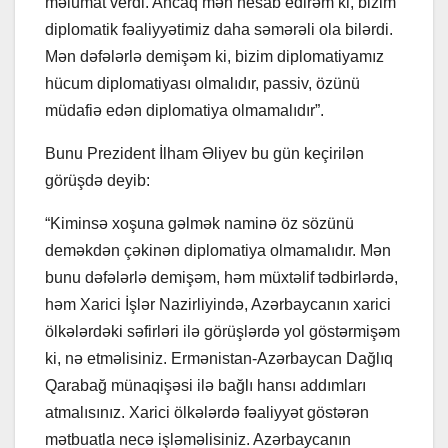
məlumat verdi. Ancaq mən hesab edirəm ki, bizim
diplomatik fəaliyyətimiz daha səmərəli ola bilərdi.
Mən dəfələrlə demişəm ki, bizim diplomatiyamız
hücum diplomatiyası olmalıdır, passiv, özünü
müdafiə edən diplomatiya olmamalıdır”.
Bunu Prezident İlham Əliyev bu gün keçirilən
görüşdə deyib:
“Kiminsə xoşuna gəlmək naminə öz sözünü
deməkdən çəkinən diplomatiya olmamalıdır. Mən
bunu dəfələrlə demişəm, həm müxtəlif tədbirlərdə,
həm Xarici İşlər Nazirliyində, Azərbaycanın xarici
ölkələrdəki səfirləri ilə görüşlərdə yol göstərmişəm
ki, nə etməlisiniz. Ermənistan-Azərbaycan Dağlıq
Qarabağ münaqişəsi ilə bağlı hansı addımları
atmalısınız. Xarici ölkələrdə fəaliyyət göstərən
mətbuatla necə işləməlisiniz. Azərbaycanın