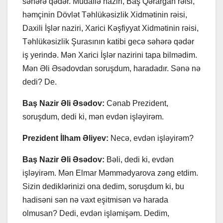
səhərə qədər. Müdafiə naziri, Baş Qərargah rəisi,
həmçinin Dövlət Təhlükəsizlik Xidmətinin rəisi,
Daxili İşlər naziri, Xarici Kəşfiyyat Xidmətinin rəisi,
Təhlükəsizlik Şurasının katibi gecə səhərə qədər
iş yerində. Mən Xarici İşlər nazirini tapa bilmədim.
Mən Əli Əsədovdan soruşdum, haradadır. Sənə nə
dedi? De.
Baş Nazir Əli Əsədov:
Cənab Prezident,
soruşdum, dedi ki, mən evdən işləyirəm.
Prezident İlham Əliyev:
Necə, evdən işləyirəm?
Baş Nazir Əli Əsədov:
Bəli, dedi ki, evdən
işləyirəm. Mən Elmar Məmmədyarova zəng etdim.
Sizin dediklərinizi ona dedim, soruşdum ki, bu
hadisəni sən nə vaxt eşitmisən və harada
olmusan? Dedi, evdən işləmişəm. Dedim,