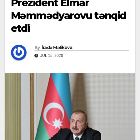
Prezident Elmar
Məmmədyarovu tənqid
etdi
By
İradə Məlikova
JUL 15, 2020