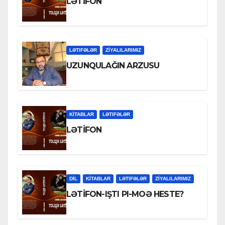
LƏTİFON
LƏTIFƏLƏR
ZİYALILARIMIZ
UZUNQULAĞIN ARZUSU
KİTABLAR
LƏTIFƏLƏR
LƏTİFON
DİL
KİTABLAR
LƏTIFƏLƏR
ZİYALILARIMIZ
LƏTİFON-IŞTI PI-MOƏ HESTE?