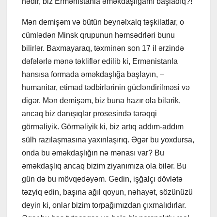
nədir, biz Ermənistanla əməkdaşlığamı başladıq?!
Mən demişəm və bütün beynəlxalq təşkilatlar, o
cümlədən Minsk qrupunun həmsədrləri bunu
bilirlər. Baxmayaraq, təxminən son 17 il ərzində
dəfələrlə mənə təkliflər edilib ki, Ermənistanla
hansısa formada əməkdaşlığa başlayın, –
humanitar, etimad tədbirlərinin gücləndirilməsi və
digər. Mən demişəm, biz buna hazır ola bilərik,
ancaq biz danışıqlar prosesində tərəqqi
görməliyik. Görməliyik ki, biz artıq addım-addım
sülh razılaşmasına yaxınlaşırıq. Əgər bu yoxdursa,
onda bu əməkdaşlığın nə mənası var? Bu
əməkdaşlıq ancaq bizim ziyanımıza ola bilər. Bu
gün də bu mövqedəyəm. Gedin, işğalçı dövlətə
təzyiq edin, başına ağıl qoyun, nəhayət, sözünüzü
deyin ki, onlar bizim torpağımızdan çıxmalıdırlar.