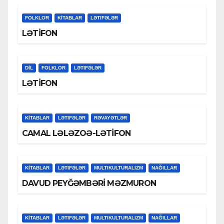
FOLKLOR
KİTABLAR
LƏTIFƏLƏR
LƏTİFON
DİL
FOLKLOR
LƏTIFƏLƏR
LƏTİFON
KİTABLAR
LƏTIFƏLƏR
RƏVAYƏTLƏR
CAMAL LƏLƏZOƏ-LƏTİFON
KİTABLAR
LƏTIFƏLƏR
MULTIKULTURALIZM
NAĞILLAR
DAVUD PEYĞƏMBƏRİ MƏZMURON
KİTABLAR
LƏTIFƏLƏR
MULTIKULTURALIZM
NAĞILLAR