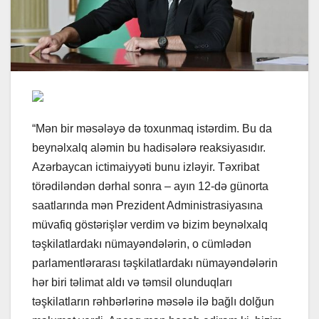
“Mən bir məsələyə də toxunmaq istərdim. Bu da
beynəlxalq aləmin bu hadisələrə reaksiyasıdır.
Azərbaycan ictimaiyyəti bunu izləyir. Təxribat
törədiləndən dərhal sonra – ayın 12-də günorta
saatlarında mən Prezident Administrasiyasına
müvafiq göstərişlər verdim və bizim beynəlxalq
təşkilatlardakı nümayəndələrin, o cümlədən
parlamentlərarası təşkilatlardakı nümayəndələrin
hər biri təlimat aldı və təmsil olunduqları
təşkilatların rəhbərlərinə məsələ ilə bağlı dolğun