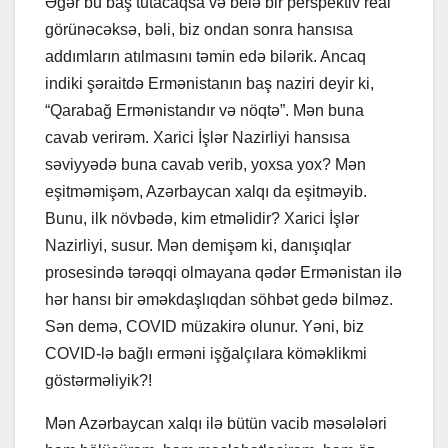
Əgər bu baş tutacaqsa və belə bir perspektiv real
görünəcəksə, bəli, biz ondan sonra hansısa
addımların atılmasını təmin edə bilərik. Ancaq
indiki şəraitdə Ermənistanın baş naziri deyir ki,
“Qarabağ Ermənistandır və nöqtə”. Mən buna
cavab verirəm. Xarici İşlər Nazirliyi hansısa
səviyyədə buna cavab verib, yoxsa yox? Mən
eşitməmişəm, Azərbaycan xalqı da eşitməyib.
Bunu, ilk növbədə, kim etməlidir? Xarici İşlər
Nazirliyi, susur. Mən demişəm ki, danışıqlar
prosesində tərəqqi olmayana qədər Ermənistan ilə
hər hansı bir əməkdaşlıqdan söhbət gedə bilməz.
Sən demə, COVID müzakirə olunur. Yəni, biz
COVID-lə bağlı erməni işğalçılara köməklikmi
göstərməliyik?!
Mən Azərbaycan xalqı ilə bütün vacib məsələləri