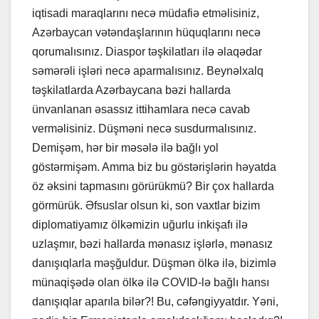
iqtisadi maraqlarını necə müdafiə etməlisiniz,
Azərbaycan vətəndaşlarının hüquqlarını necə
qorumalısınız. Diaspor təşkilatları ilə əlaqədar
səmərəli işləri necə aparmalısınız. Beynəlxalq
təşkilatlarda Azərbaycana bəzi hallarda
ünvanlanan əsassız ittihamlara necə cavab
verməlisiniz. Düşməni necə susdurmalısınız.
Demişəm, hər bir məsələ ilə bağlı yol
göstərmişəm. Amma biz bu göstərişlərin həyatda
öz əksini tapmasını görürükmü? Bir çox hallarda
görmürük. Əfsuslar olsun ki, son vaxtlar bizim
diplomatiyamız ölkəmizin uğurlu inkişafı ilə
uzlaşmır, bəzi hallarda mənasız işlərlə, mənasız
danışıqlarla məşğuldur. Düşmən ölkə ilə, bizimlə
münaqişədə olan ölkə ilə COVID-lə bağlı hansı
danışıqlar aparıla bilər?! Bu, cəfəngiyyatdır. Yəni,