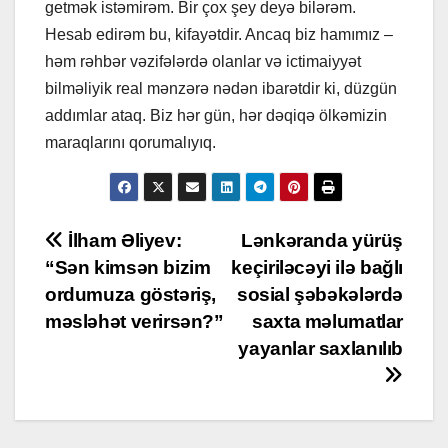
getmək istəmirəm. Bir çox şey deyə bilərəm.
Hesab edirəm bu, kifayətdir. Ancaq biz hamımız –
həm rəhbər vəzifələrdə olanlar və ictimaiyyət
bilməliyik real mənzərə nədən ibarətdir ki, düzgün
addımlar ataq. Biz hər gün, hər dəqiqə ölkəmizin
maraqlarını qorumalıyıq.
Post
İlham Əliyev:
Lənkəranda yürüş
“Sən kimsən bizim
keçiriləcəyi ilə bağlı
navigation
ordumuza göstəriş,
sosial şəbəkələrdə
məsləhət verirsən?”
saxta məlumatlar
yayanlar saxlanılıb