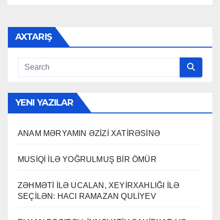
AXTARIŞ
YENI YAZILAR
ANAM MƏRYAMIN ƏZİZİ XATİRƏSİNƏ
MUSİQİ İLƏ YOĞRULMUŞ BİR ÖMÜR
ZƏHMƏTİ İLƏ UCALAN, XEYİRXAHLIĞI İLƏ
SEÇİLƏN: HACI RAMAZAN QULİYEV