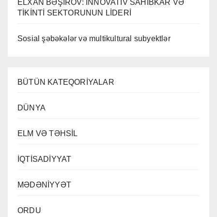
ELXAN BƏŞIROV: İNNOVATİV SAHİBKAR VƏ
TİKİNTİ SEKTORUNUN LİDERİ
Sosial şəbəkələr və multikultural subyektlər
BÜTÜN KATEQORİYALAR
DÜNYA
ELM VƏ TƏHSİL
İQTİSADİYYAT
MƏDƏNİYYƏT
ORDU