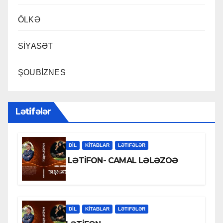
ÖLKƏ
SİYASƏT
ŞOUBİZNES
Lətifələr
DİL
KİTABLAR
LƏTIFƏLƏR
LƏTİFON- CAMAL LƏLƏZOƏ
DİL
KİTABLAR
LƏTIFƏLƏR