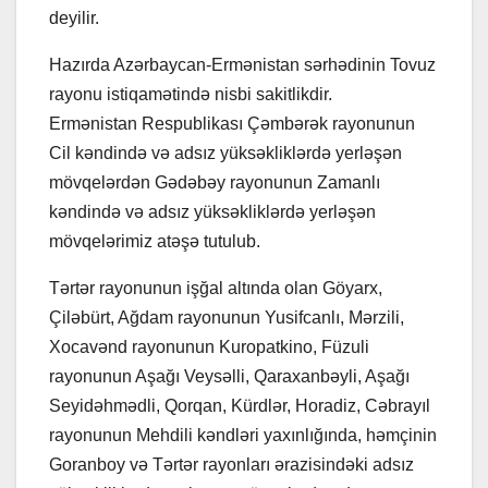
deyilir.
Hazırda Azərbaycan-Ermənistan sərhədinin Tovuz
rayonu istiqamətində nisbi sakitlikdir.
Ermənistan Respublikası Çəmbərək rayonunun
Cil kəndində və adsız yüksəkliklərdə yerləşən
mövqelərdən Gədəbəy rayonunun Zamanlı
kəndində və adsız yüksəkliklərdə yerləşən
mövqelərimiz atəşə tutulub.
Tərtər rayonunun işğal altında olan Göyarx,
Çiləbürt, Ağdam rayonunun Yusifcanlı, Mərzili,
Xocavənd rayonunun Kuropatkino, Füzuli
rayonunun Aşağı Veysəlli, Qaraxanbəyli, Aşağı
Seyidəhmədli, Qorqan, Kürdlər, Horadiz, Cəbrayıl
rayonunun Mehdili kəndləri yaxınlığında, həmçinin
Goranboy və Tərtər rayonları ərazisindəki adsız