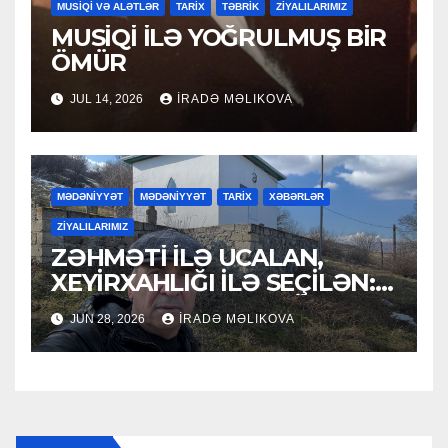
MUSİQİ VƏ ALƏTLƏR
TARİX
TƏBRİK
ZİYALILARIMIZ
MUSİQİ İLƏ YOĞRULMUŞ BİR
ÖMÜR
JUL 14, 2026
İRADƏ MƏLIKOVA
MƏDƏNİYYƏT
MƏDƏNİYYƏT
TARİX
XƏBƏRLƏR
ZİYALILARIMIZ
ZƏHMƏTİ İLƏ UCALAN,
XEYİRXAHLIĞI İLƏ SEÇİLƏN:
HACI RAMAZAN QULİYEV
JUN 28, 2026
İRADƏ MƏLIKOVA