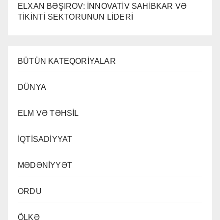
ELXAN BƏŞIROV: İNNOVATİV SAHİBKAR VƏ
TİKİNTİ SEKTORUNUN LİDERİ
BÜTÜN KATEQORİYALAR
DÜNYA
ELM VƏ TƏHSİL
İQTİSADİYYAT
MƏDƏNİYYƏT
ORDU
ÖLKƏ