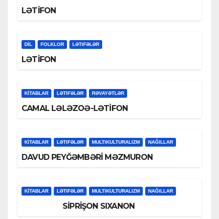
LƏTİFON
DİL
FOLKLOR
LƏTIFƏLƏR
LƏTİFON
KİTABLAR
LƏTIFƏLƏR
RƏVAYƏTLƏR
CAMAL LƏLƏZOƏ-LƏTİFON
KİTABLAR
LƏTIFƏLƏR
MULTIKULTURALIZM
NAĞILLAR
DAVUD PEYĞƏMBƏRİ MƏZMURON
KİTABLAR
LƏTIFƏLƏR
MULTIKULTURALIZM
NAĞILLAR
SİPRİŞON SIXANON