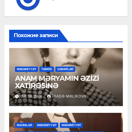
Похожие записи
MƏDƏNİYYƏT
TƏBRİK
XƏBƏRLƏR
ANAM MƏRYAMIN ƏZİZİ
XATİRƏSİNƏ
JUL 16, 2026
İRADƏ MƏLIKOVA
MAHNILAR
MƏDƏNİYYƏT
MƏDƏNİYYƏT