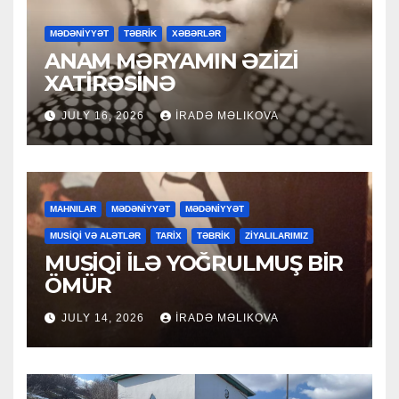
MƏDƏNİYYƏT
TƏBRİK
XƏBƏRLƏR
ANAM MƏRYAMIN ƏZİZİ
XATİRƏSİNƏ
JULY 16, 2026
İRADƏ MƏLIKOVA
MAHNILAR
MƏDƏNİYYƏT
MƏDƏNİYYƏT
MUSİQİ VƏ ALƏTLƏR
TARİX
TƏBRİK
ZİYALILARIMIZ
MUSİQİ İLƏ YOĞRULMUŞ BİR
ÖMÜR
JULY 14, 2026
İRADƏ MƏLIKOVA