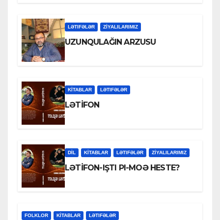
LƏTIFƏLƏR
ZİYALILARIMIZ
UZUNQULAĞIN ARZUSU
KİTABLAR
LƏTIFƏLƏR
LƏTİFON
DİL
KİTABLAR
LƏTIFƏLƏR
ZİYALILARIMIZ
LƏTİFON-IŞTI PI-MOƏ HESTE?
FOLKLOR
KİTABLAR
LƏTIFƏLƏR