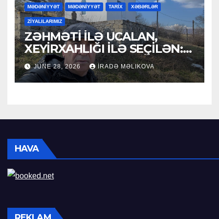
MƏDƏNİYYƏT
MƏDƏNİYYƏT
TARİX
XƏBƏRLƏR
ZİYALILARIMIZ
ZƏHMƏTİ İLƏ UCALAN,
XEYİRXAHLIĞI İLƏ SEÇİLƏN:
HACI RAMAZAN QULİYEV
JUNE 28, 2026
İRADƏ MƏLIKOVA
HAVA
REKLAM