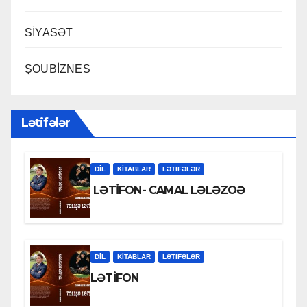
SİYASƏT
ŞOUBİZNES
Lətifələr
DİL
KİTABLAR
LƏTIFƏLƏR
LƏTİFON- CAMAL LƏLƏZOƏ
DİL
KİTABLAR
LƏTIFƏLƏR
LƏTİFON