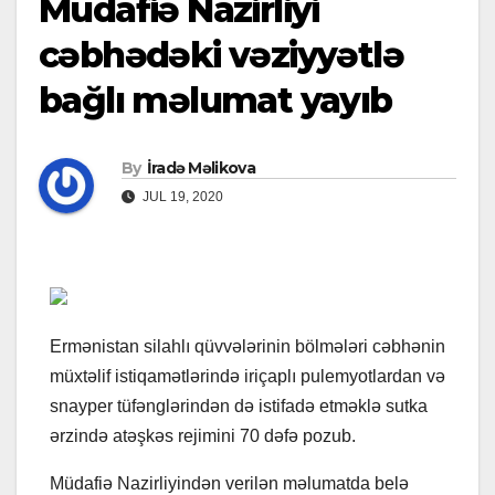
Müdafiə Nazirliyi
cəbhədəki vəziyyətlə
bağlı məlumat yayıb
By
İradə Məlikova
JUL 19, 2020
Ermənistan silahlı qüvvələrinin bölmələri cəbhənin
müxtəlif istiqamətlərində iriçaplı pulemyotlardan və
snayper tüfənglərindən də istifadə etməklə sutka
ərzində atəşkəs rejimini 70 dəfə pozub.
Müdafiə Nazirliyindən verilən məlumatda belə