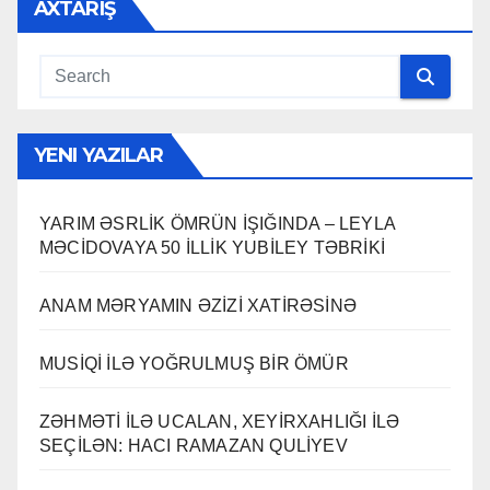
AXTARIŞ
YENI YAZILAR
YARIM ƏSRLİK ÖMRÜN İŞIĞINDA – LEYLA
MƏCİDOVAYA 50 İLLİK YUBİLEY TƏBRİKİ
ANAM MƏRYAMIN ƏZİZİ XATİRƏSİNƏ
MUSİQİ İLƏ YOĞRULMUŞ BİR ÖMÜR
ZƏHMƏTİ İLƏ UCALAN, XEYİRXAHLIĞI İLƏ
SEÇİLƏN: HACI RAMAZAN QULİYEV