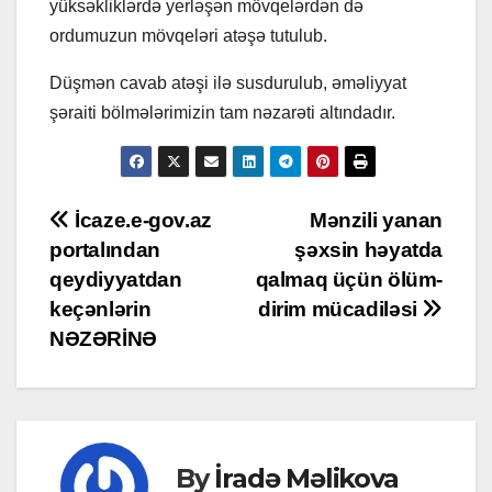
yüksəkliklərdə yerləşən mövqelərdən də
ordumuzun mövqeləri atəşə tutulub.
Düşmən cavab atəşi ilə susdurulub, əməliyyat
şəraiti bölmələrimizin tam nəzarəti altındadır.
Post
İcaze.e-gov.az
Mənzili yanan
portalından
şəxsin həyatda
navigation
qeydiyyatdan
qalmaq üçün ölüm-
keçənlərin
dirim mücadiləsi
NƏZƏRİNƏ
By
İradə Məlikova